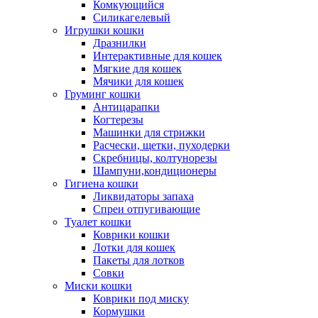
Комкующийся
Силикагелевый
Игрушки кошки
Дразнилки
Интерактивные для кошек
Мягкие для кошек
Мячики для кошек
Груминг кошки
Антицарапки
Когтерезы
Машинки для стрижки
Расчески, щетки, пуходерки
Скребницы, колтунорезы
Шампуни,кондиционеры
Гигиена кошки
Ликвидаторы запаха
Спреи отпугивающие
Туалет кошки
Коврики кошки
Лотки для кошек
Пакеты для лотков
Совки
Миски кошки
Коврики под миску
Кормушки