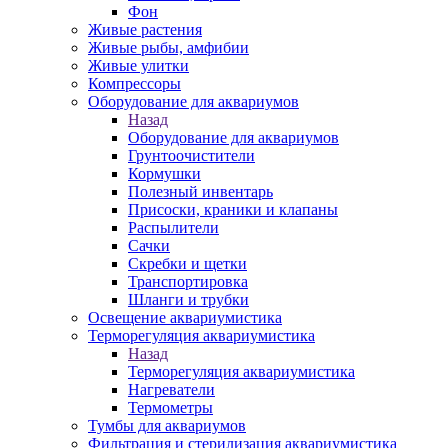
Фон
Живые растения
Живые рыбы, амфибии
Живые улитки
Компрессоры
Оборудование для аквариумов
Назад
Оборудование для аквариумов
Грунтоочистители
Кормушки
Полезный инвентарь
Присоски, краники и клапаны
Распылители
Сачки
Скребки и щетки
Транспортировка
Шланги и трубки
Освещение аквариумистика
Терморегуляция аквариумистика
Назад
Терморегуляция аквариумистика
Нагреватели
Термометры
Тумбы для аквариумов
Фильтрация и стерилизация аквариумистика