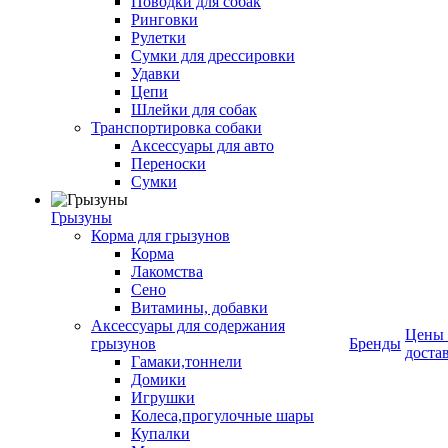
Поводки для собак
Ринговки
Рулетки
Сумки для дрессировки
Удавки
Цепи
Шлейки для собак
Транспортировка собаки
Аксессуары для авто
Переноски
Сумки
Грызуны
Корма для грызунов
Корма
Лакомства
Сено
Витамины, добавки
Аксессуары для содержания
Цены
грызунов
Бренды
доста
Гамаки,тоннели
Домики
Игрушки
Колеса,прогулочные шары
Купалки