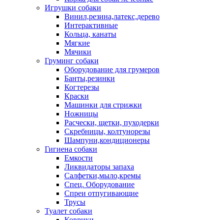
Игрушки собаки
Винил,резина,латекс,дерево
Интерактивные
Кольца, канаты
Мягкие
Мячики
Груминг собаки
Оборудование для грумеров
Банты,резинки
Когтерезы
Краски
Машинки для стрижки
Ножницы
Расчески, щетки, пуходерки
Скребницы, колтунорезы
Шампуни,кондиционеры
Гигиена собаки
Емкости
Ликвидаторы запаха
Салфетки,мыло,кремы
Спец. Оборудование
Спреи отпугивающие
Трусы
Туалет собаки
Коврики