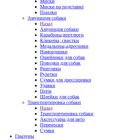
Миски
Миски на подставке
Поилки
Амуниция собаки
Назад
Амуниция собаки
Карабины,вертлюги
Кликеры, свистки
Медальоны,адресники
Намордники
Ошейники для собак
Поводки для собак
Ринговки
Рулетки
Сумки для дрессировки
Удавки
Цепи
Шлейки для собак
Транспортировка собаки
Назад
Транспортировка собаки
Аксессуары для авто
Переноски
Сумки
Грызуны