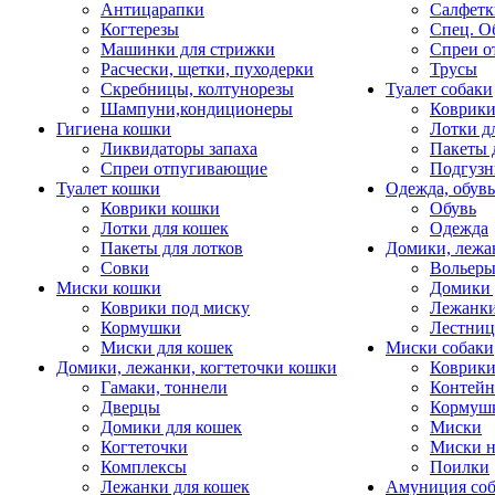
Антицарапки
Салфетк
Когтерезы
Спец. О
Машинки для стрижки
Спреи о
Расчески, щетки, пуходерки
Трусы
Скребницы, колтунорезы
Туалет собаки
Шампуни,кондиционеры
Коврик
Гигиена кошки
Лотки д
Ликвидаторы запаха
Пакеты 
Спреи отпугивающие
Подгузн
Туалет кошки
Одежда, обувь
Коврики кошки
Обувь
Лотки для кошек
Одежда
Пакеты для лотков
Домики, лежа
Совки
Вольеры
Миски кошки
Домики 
Коврики под миску
Лежанки
Кормушки
Лестни
Миски для кошек
Миски собаки
Домики, лежанки, когтеточки кошки
Коврики
Гамаки, тоннели
Контей
Дверцы
Кормуш
Домики для кошек
Миски
Когтеточки
Миски н
Комплексы
Поилки
Лежанки для кошек
Амуниция со