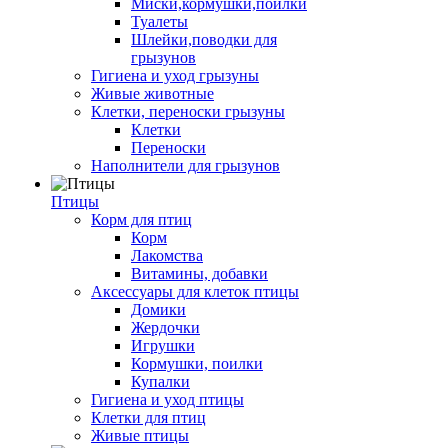
Миски,кормушки,поилки
Туалеты
Шлейки,поводки для
грызунов
Гигиена и уход грызуны
Живые животные
Клетки, переноски грызуны
Клетки
Переноски
Наполнители для грызунов
Птицы
Корм для птиц
Корм
Лакомства
Витамины, добавки
Аксессуары для клеток птицы
Домики
Жердочки
Игрушки
Кормушки, поилки
Купалки
Гигиена и уход птицы
Клетки для птиц
Живые птицы