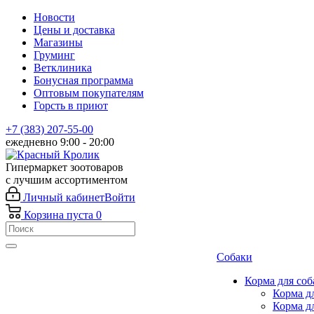
Новости
Цены и доставка
Магазины
Груминг
Ветклиника
Бонусная программа
Оптовым покупателям
Горсть в приют
+7 (383) 207-55-00
ежедневно 9:00 - 20:00
Гипермаркет зоотоваров
с лучшим ассортиментом
Личный кабинет
Войти
Корзина
пуста
0
Собаки
Корма для соб
Корма д
Корма д