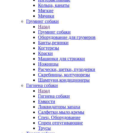
Кольца, канаты
Мягкие
Мячики
Груминг собаки
Назад
Груминг собаки
Оборудование для грумеров
Банты,резинки
Когтерезы
Краски
Машинки для стрижки
Ножницы
Расчески, щетки, пуходерки
Скребницы, колтунорезы
Шампуни,кондиционеры
Гигиена собаки
Назад
Гигиена собаки
Емкости
Ликвидаторы запаха
Салфетки,мыло,кремы
Спец. Оборудование
Спреи отпугивающие
Трусы