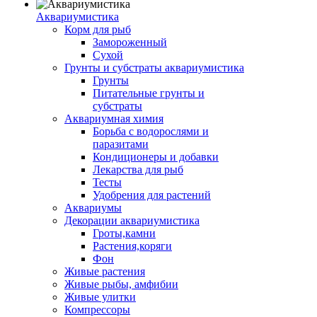
Аквариумистика
Корм для рыб
Замороженный
Сухой
Грунты и субстраты аквариумистика
Грунты
Питательные грунты и
субстраты
Аквариумная химия
Борьба с водорослями и
паразитами
Кондиционеры и добавки
Лекарства для рыб
Тесты
Удобрения для растений
Аквариумы
Декорации аквариумистика
Гроты,камни
Растения,коряги
Фон
Живые растения
Живые рыбы, амфибии
Живые улитки
Компрессоры