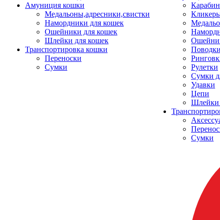
Амуниция кошки
Карабин
Медальоны,адресники,свистки
Кликеры
Намордники для кошек
Медальо
Ошейники для кошек
Наморд
Шлейки для кошек
Ошейник
Транспортировка кошки
Поводки
Переноски
Ринговк
Сумки
Рулетки
Сумки д
Удавки
Цепи
Шлейки 
Транспортиро
Аксессу
Перенос
Сумки