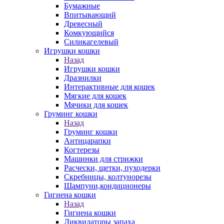
Бумажные
Впитывающий
Древесный
Комкующийся
Силикагелевый
Игрушки кошки
Назад
Игрушки кошки
Дразнилки
Интерактивные для кошек
Мягкие для кошек
Мячики для кошек
Груминг кошки
Назад
Груминг кошки
Антицарапки
Когтерезы
Машинки для стрижки
Расчески, щетки, пуходерки
Скребницы, колтунорезы
Шампуни,кондиционеры
Гигиена кошки
Назад
Гигиена кошки
Ликвидаторы запаха