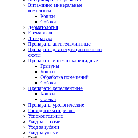
Витаминно-минеральные
комплексы
Кошки
Собаки
Дерматология
Крема,мази
Литература
Препараты антигельминтные
Препараты для регуляции половой
охоты
Препараты инсектоакарицидные
Грызуны
Кошки
Обработка помещений
Собаки
Препараты репеллентные
Кошки
Собаки
Препараты урологические
Расходные материалы
Успокоительные
Уход за глазами
Уход за зубами
Уход за ушами