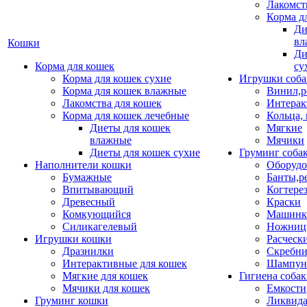
Лакомст
Корма д
Ди
вл
Кошки
Ди
Корма для кошек
су
Корма для кошек сухие
Игрушки соба
Корма для кошек влажные
Винил,р
Лакомства для кошек
Интерак
Корма для кошек лечебные
Кольца,
Диеты для кошек
Мягкие
влажные
Мячики
Диеты для кошек сухие
Груминг соба
Наполнители кошки
Оборудо
Бумажные
Банты,р
Впитывающий
Когтере
Древесный
Краски
Комкующийся
Машинки
Силикагелевый
Ножни
Игрушки кошки
Расческ
Дразнилки
Скребни
Интерактивные для кошек
Шампун
Мягкие для кошек
Гигиена соба
Мячики для кошек
Емкости
Груминг кошки
Ликвида