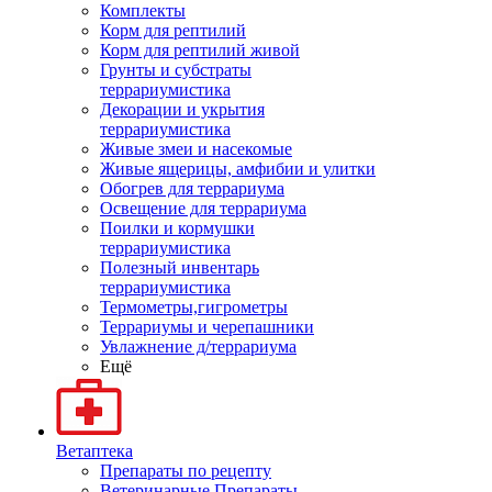
Комплекты
Корм для рептилий
Корм для рептилий живой
Грунты и субстраты
террариумистика
Декорации и укрытия
террариумистика
Живые змеи и насекомые
Живые ящерицы, амфибии и улитки
Обогрев для террариума
Освещение для террариума
Поилки и кормушки
террариумистика
Полезный инвентарь
террариумистика
Термометры,гигрометры
Террариумы и черепашники
Увлажнение д/террариума
Ещё
Ветаптека
Препараты по рецепту
Ветеринарные Препараты