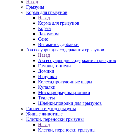
Назад
Грызуны
Корма для грызунов
Назад
Корма для грызунов
Корма
Лакомства
Сено
Витамины, добавки
Аксессуары для содержания грызунов
Назад
Аксессуары для содержания грызунов
Гамаки,тоннели
Домики
Игрушки
Колеса,прогулочные шары
Купалки
Миски,кормушки,поилки
Туалеты
Шлейки,поводки для грызунов
Гигиена и уход грызуны
Живые животные
Клетки, переноски грызуны
Назад
Клетки, переноски грызуны