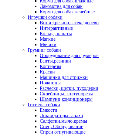
Корма для собак влажные
Лакомства для собак
Корма для собак лечебные
Игрушки собаки
Винил,резина,латекс,дерево
Интерактивные
Кольца, канаты
Мягкие
Мячики
Груминг собаки
Оборудование для грумеров
Банты,резинки
Когтерезы
Краски
Машинки для стрижки
Ножницы
Расчески, щетки, пуходерки
Скребницы, колтунорезы
Шампуни,кондиционеры
Гигиена собаки
Емкости
Ликвидаторы запаха
Салфетки,мыло,кремы
Спец. Оборудование
Спреи отпугивающие