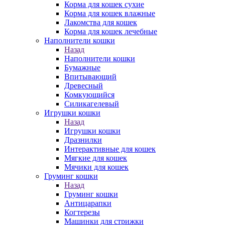
Корма для кошек сухие
Корма для кошек влажные
Лакомства для кошек
Корма для кошек лечебные
Наполнители кошки
Назад
Наполнители кошки
Бумажные
Впитывающий
Древесный
Комкующийся
Силикагелевый
Игрушки кошки
Назад
Игрушки кошки
Дразнилки
Интерактивные для кошек
Мягкие для кошек
Мячики для кошек
Груминг кошки
Назад
Груминг кошки
Антицарапки
Когтерезы
Машинки для стрижки