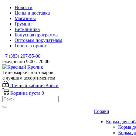
Новости
Цены и доставка
Магазины
Груминг
Ветклиника
Бонусная программа
Оптовым покупателям
Горсть в приют
+7 (383) 207-55-00
ежедневно 9:00 - 20:00
Гипермаркет зоотоваров
с лучшим ассортиментом
Личный кабинет
Войти
Корзина
пуста
0
Собаки
Корма для соб
Корма д
Корма д