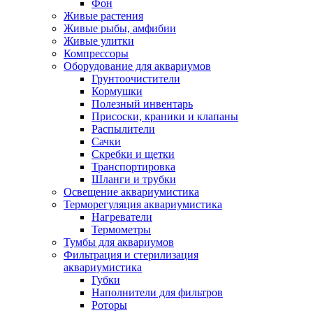
Фон
Живые растения
Живые рыбы, амфибии
Живые улитки
Компрессоры
Оборудование для аквариумов
Грунтоочистители
Кормушки
Полезный инвентарь
Присоски, краники и клапаны
Распылители
Сачки
Скребки и щетки
Транспортировка
Шланги и трубки
Освещение аквариумистика
Терморегуляция аквариумистика
Нагреватели
Термометры
Тумбы для аквариумов
Фильтрация и стерилизация
аквариумистика
Губки
Наполнители для фильтров
Роторы