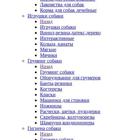
Лакомства для собак
Корма для собак лечебные
Игрушки собаки
Назад
Игрушки собаки
Винил,резина,латекс,дерево
Интерактивные
Кольца, канаты
Мягкие
Мячики
Груминг собаки
Назад
Груминг собаки
Оборудование для грумеров
Банты,резинки
Когтерезы
Краски
Машинки для стрижки
Ножницы
Расчески, щетки, пуходерки
Скребницы, колтунорезы
Шампуни,кондиционеры
Гигиена собаки
Назад
Гигиена собаки