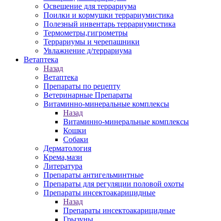
Освещение для террариума
Поилки и кормушки террариумистика
Полезный инвентарь террариумистика
Термометры,гигрометры
Террариумы и черепашники
Увлажнение д/террариума
Ветаптека
Назад
Ветаптека
Препараты по рецепту
Ветеринарные Препараты
Витаминно-минеральные комплексы
Назад
Витаминно-минеральные комплексы
Кошки
Собаки
Дерматология
Крема,мази
Литература
Препараты антигельминтные
Препараты для регуляции половой охоты
Препараты инсектоакарицидные
Назад
Препараты инсектоакарицидные
Грызуны