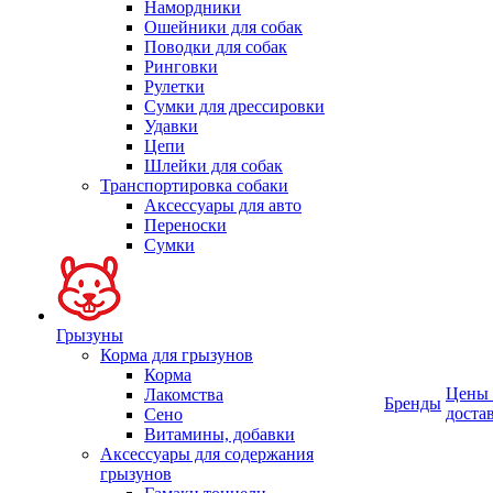
Намордники
Ошейники для собак
Поводки для собак
Ринговки
Рулетки
Сумки для дрессировки
Удавки
Цепи
Шлейки для собак
Транспортировка собаки
Аксессуары для авто
Переноски
Сумки
Грызуны
Корма для грызунов
Корма
Цены
Лакомства
Бренды
доста
Сено
Витамины, добавки
Аксессуары для содержания
грызунов