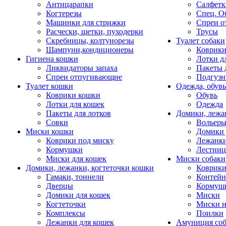
Антицарапки
Салфетк
Когтерезы
Спец. О
Машинки для стрижки
Спреи о
Расчески, щетки, пуходерки
Трусы
Скребницы, колтунорезы
Туалет собаки
Шампуни,кондиционеры
Коврик
Гигиена кошки
Лотки д
Ликвидаторы запаха
Пакеты 
Спреи отпугивающие
Подгузн
Туалет кошки
Одежда, обувь
Коврики кошки
Обувь
Лотки для кошек
Одежда
Пакеты для лотков
Домики, лежа
Совки
Вольеры
Миски кошки
Домики 
Коврики под миску
Лежанки
Кормушки
Лестни
Миски для кошек
Миски собаки
Домики, лежанки, когтеточки кошки
Коврики
Гамаки, тоннели
Контей
Дверцы
Кормуш
Домики для кошек
Миски
Когтеточки
Миски н
Комплексы
Поилки
Лежанки для кошек
Амуниция со