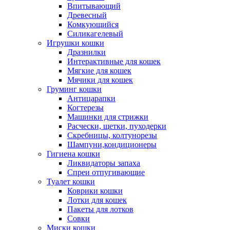
Впитывающий
Древесный
Комкующийся
Силикагелевый
Игрушки кошки
Дразнилки
Интерактивные для кошек
Мягкие для кошек
Мячики для кошек
Груминг кошки
Антицарапки
Когтерезы
Машинки для стрижки
Расчески, щетки, пуходерки
Скребницы, колтунорезы
Шампуни,кондиционеры
Гигиена кошки
Ликвидаторы запаха
Спреи отпугивающие
Туалет кошки
Коврики кошки
Лотки для кошек
Пакеты для лотков
Совки
Миски кошки