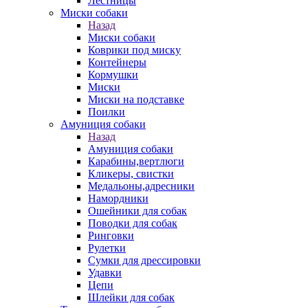
Лестницы
Миски собаки
Назад
Миски собаки
Коврики под миску
Контейнеры
Кормушки
Миски
Миски на подставке
Поилки
Амуниция собаки
Назад
Амуниция собаки
Карабины,вертлюги
Кликеры, свистки
Медальоны,адресники
Намордники
Ошейники для собак
Поводки для собак
Ринговки
Рулетки
Сумки для дрессировки
Удавки
Цепи
Шлейки для собак