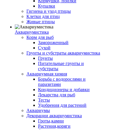
Кормушки, поилки
Купалки
Гигиена и уход птицы
Клетки для птиц
Живые птицы
Аквариумистика
Корм для рыб
Замороженный
Сухой
Грунты и субстраты аквариумистика
Грунты
Питательные грунты и
субстраты
Аквариумная химия
Борьба с водорослями и
паразитами
Кондиционеры и добавки
Лекарства для рыб
Тесты
Удобрения для растений
Аквариумы
Декорации аквариумистика
Гроты,камни
Растения,коряги