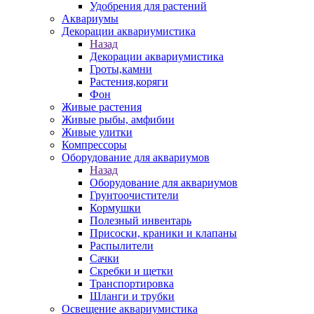
Удобрения для растений
Аквариумы
Декорации аквариумистика
Назад
Декорации аквариумистика
Гроты,камни
Растения,коряги
Фон
Живые растения
Живые рыбы, амфибии
Живые улитки
Компрессоры
Оборудование для аквариумов
Назад
Оборудование для аквариумов
Грунтоочистители
Кормушки
Полезный инвентарь
Присоски, краники и клапаны
Распылители
Сачки
Скребки и щетки
Транспортировка
Шланги и трубки
Освещение аквариумистика