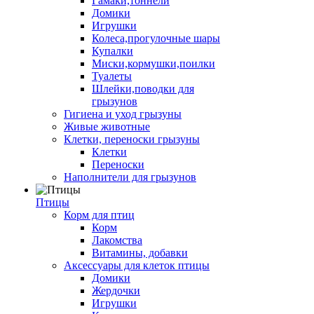
Гамаки,тоннели
Домики
Игрушки
Колеса,прогулочные шары
Купалки
Миски,кормушки,поилки
Туалеты
Шлейки,поводки для
грызунов
Гигиена и уход грызуны
Живые животные
Клетки, переноски грызуны
Клетки
Переноски
Наполнители для грызунов
Птицы
Корм для птиц
Корм
Лакомства
Витамины, добавки
Аксессуары для клеток птицы
Домики
Жердочки
Игрушки