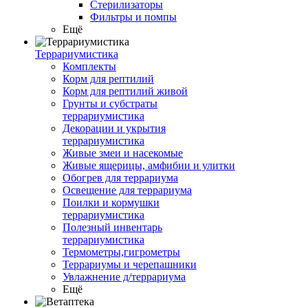
Стерилизаторы
Фильтры и помпы
Ещё
Террариумистика
Комплекты
Корм для рептилий
Корм для рептилий живой
Грунты и субстраты
террариумистика
Декорации и укрытия
террариумистика
Живые змеи и насекомые
Живые ящерицы, амфибии и улитки
Обогрев для террариума
Освещение для террариума
Поилки и кормушки
террариумистика
Полезный инвентарь
террариумистика
Термометры,гигрометры
Террариумы и черепашники
Увлажнение д/террариума
Ещё