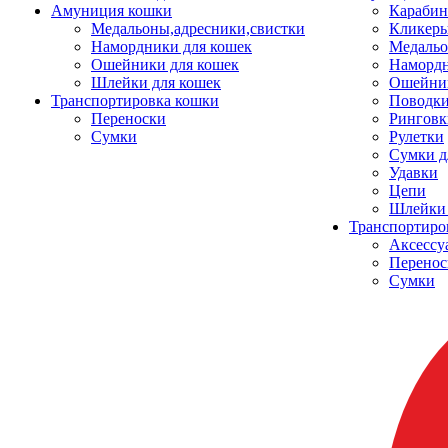
Амуниция кошки
Карабин
Медальоны,адресники,свистки
Кликеры
Намордники для кошек
Медальо
Ошейники для кошек
Наморд
Шлейки для кошек
Ошейник
Транспортировка кошки
Поводки
Переноски
Ринговк
Сумки
Рулетки
Сумки д
Удавки
Цепи
Шлейки 
Транспортиро
Аксессу
Перенос
Сумки