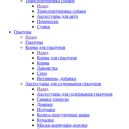
Транспортировка собаки
Назад
Транспортировка собаки
Аксессуары для авто
Переноски
Сумки
Грызуны
Назад
Грызуны
Корма для грызунов
Назад
Корма для грызунов
Корма
Лакомства
Сено
Витамины, добавки
Аксессуары для содержания грызунов
Назад
Аксессуары для содержания грызунов
Гамаки,тоннели
Домики
Игрушки
Колеса,прогулочные шары
Купалки
Миски,кормушки,поилки