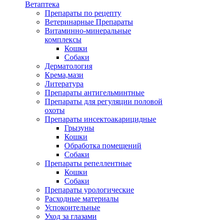
Ветаптека
Препараты по рецепту
Ветеринарные Препараты
Витаминно-минеральные
комплексы
Кошки
Собаки
Дерматология
Крема,мази
Литература
Препараты антигельминтные
Препараты для регуляции половой
охоты
Препараты инсектоакарицидные
Грызуны
Кошки
Обработка помещений
Собаки
Препараты репеллентные
Кошки
Собаки
Препараты урологические
Расходные материалы
Успокоительные
Уход за глазами