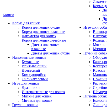
Лакомст
Корма д
Ди
вл
Кошки
Ди
Корма для кошек
су
Корма для кошек сухие
Игрушки соба
Корма для кошек влажные
Винил,р
Лакомства для кошек
Интерак
Корма для кошек лечебные
Кольца,
Диеты для кошек
Мягкие
влажные
Мячики
Диеты для кошек сухие
Груминг соба
Наполнители кошки
Оборудо
Бумажные
Банты,р
Впитывающий
Когтере
Древесный
Краски
Комкующийся
Машинки
Силикагелевый
Ножни
Игрушки кошки
Расческ
Дразнилки
Скребни
Интерактивные для кошек
Шампун
Мягкие для кошек
Гигиена соба
Мячики для кошек
Емкости
Груминг кошки
Ликвида