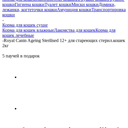
кошки
Гигиена кошки
Туалет кошки
Миски кошки
Домики,
лежанки, когтеточки кошки
Амуниция кошки
Транспортировка
кошки
-
Корма для кошек сухие
Корма для кошек влажные
Лакомства для кошек
Корма для
кошек лечебные
-
Royal Canin Ageing Sterilised 12+ для стареющих стерил.кошек
2кг
5 паучей в подарок