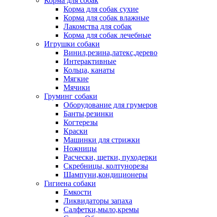
Корма для собак
Корма для собак сухие
Корма для собак влажные
Лакомства для собак
Корма для собак лечебные
Игрушки собаки
Винил,резина,латекс,дерево
Интерактивные
Кольца, канаты
Мягкие
Мячики
Груминг собаки
Оборудование для грумеров
Банты,резинки
Когтерезы
Краски
Машинки для стрижки
Ножницы
Расчески, щетки, пуходерки
Скребницы, колтунорезы
Шампуни,кондиционеры
Гигиена собаки
Емкости
Ликвидаторы запаха
Салфетки,мыло,кремы