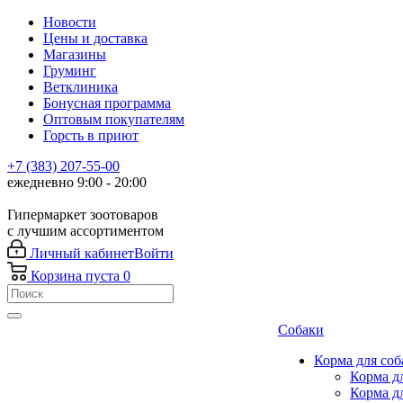
Новости
Цены и доставка
Магазины
Груминг
Ветклиника
Бонусная программа
Оптовым покупателям
Горсть в приют
+7 (383) 207-55-00
ежедневно 9:00 - 20:00
Гипермаркет зоотоваров
с лучшим ассортиментом
Личный кабинет
Войти
Корзина
пуста
0
Собаки
Корма для соб
Корма д
Корма д