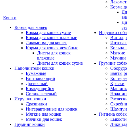
Лакомст
Корма д
Ди
вл
Кошки
Ди
Корма для кошек
су
Корма для кошек сухие
Игрушки соба
Корма для кошек влажные
Винил,р
Лакомства для кошек
Интерак
Корма для кошек лечебные
Кольца,
Диеты для кошек
Мягкие
влажные
Мячики
Диеты для кошек сухие
Груминг соба
Наполнители кошки
Оборудо
Бумажные
Банты,р
Впитывающий
Когтере
Древесный
Краски
Комкующийся
Машинки
Силикагелевый
Ножни
Игрушки кошки
Расческ
Дразнилки
Скребни
Интерактивные для кошек
Шампун
Мягкие для кошек
Гигиена соба
Мячики для кошек
Емкости
Груминг кошки
Ликвида