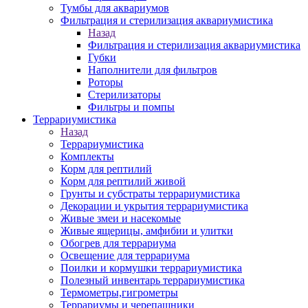
Тумбы для аквариумов
Фильтрация и стерилизация аквариумистика
Назад
Фильтрация и стерилизация аквариумистика
Губки
Наполнители для фильтров
Роторы
Стерилизаторы
Фильтры и помпы
Террариумистика
Назад
Террариумистика
Комплекты
Корм для рептилий
Корм для рептилий живой
Грунты и субстраты террариумистика
Декорации и укрытия террариумистика
Живые змеи и насекомые
Живые ящерицы, амфибии и улитки
Обогрев для террариума
Освещение для террариума
Поилки и кормушки террариумистика
Полезный инвентарь террариумистика
Термометры,гигрометры
Террариумы и черепашники