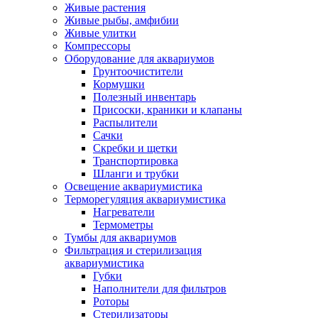
Живые растения
Живые рыбы, амфибии
Живые улитки
Компрессоры
Оборудование для аквариумов
Грунтоочистители
Кормушки
Полезный инвентарь
Присоски, краники и клапаны
Распылители
Сачки
Скребки и щетки
Транспортировка
Шланги и трубки
Освещение аквариумистика
Терморегуляция аквариумистика
Нагреватели
Термометры
Тумбы для аквариумов
Фильтрация и стерилизация
аквариумистика
Губки
Наполнители для фильтров
Роторы
Стерилизаторы