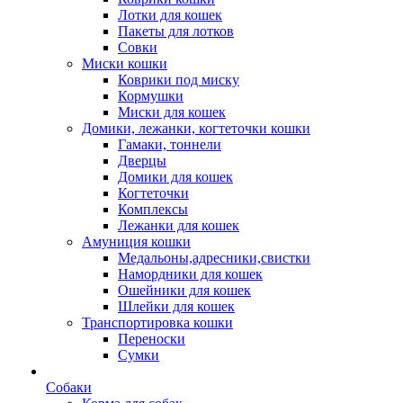
Лотки для кошек
Пакеты для лотков
Совки
Миски кошки
Коврики под миску
Кормушки
Миски для кошек
Домики, лежанки, когтеточки кошки
Гамаки, тоннели
Дверцы
Домики для кошек
Когтеточки
Комплексы
Лежанки для кошек
Амуниция кошки
Медальоны,адресники,свистки
Намордники для кошек
Ошейники для кошек
Шлейки для кошек
Транспортировка кошки
Переноски
Сумки
Собаки