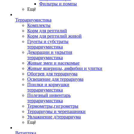
Фильтры и помпы
Ещё
Террариумистика
Комплекты
Корм для рептилий
Корм для рептилий живой
Грунты и субстраты
террариумистика
Декорации и укрытия
террариумистика
Живые змеи и насекомые
Живые ящерицы, амфибии и улитки
Обогрев для террариума
Освещение для террариума
Поилки и кормушки
террариумистика
Полезный инвентарь
террариумистика
Термометры,гигрометры
Террариумы и черепашники
Увлажнение д/террариума
Ещё
Ветаптека