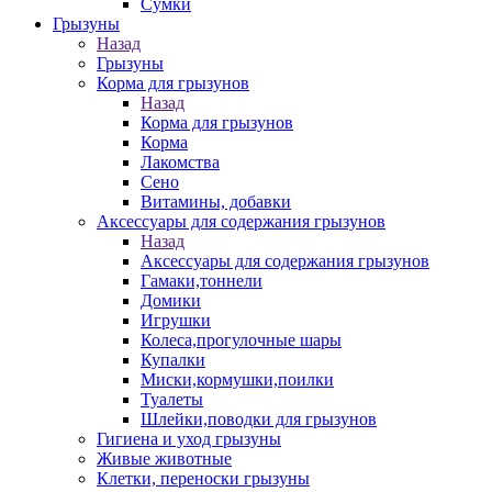
Сумки
Грызуны
Назад
Грызуны
Корма для грызунов
Назад
Корма для грызунов
Корма
Лакомства
Сено
Витамины, добавки
Аксессуары для содержания грызунов
Назад
Аксессуары для содержания грызунов
Гамаки,тоннели
Домики
Игрушки
Колеса,прогулочные шары
Купалки
Миски,кормушки,поилки
Туалеты
Шлейки,поводки для грызунов
Гигиена и уход грызуны
Живые животные
Клетки, переноски грызуны