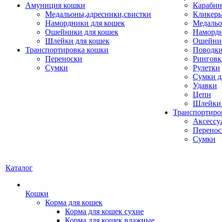
Амуниция кошки
Карабин
Медальоны,адресники,свистки
Кликеры
Намордники для кошек
Медальо
Ошейники для кошек
Наморд
Шлейки для кошек
Ошейник
Транспортировка кошки
Поводки
Переноски
Ринговк
Сумки
Рулетки
Сумки д
Удавки
Цепи
Шлейки 
Транспортиро
Аксессу
Перенос
Сумки
Каталог
Кошки
Корма для кошек
Корма для кошек сухие
Корма для кошек влажные