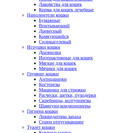
Лакомства для кошек
Корма для кошек лечебные
Наполнители кошки
Бумажные
Впитывающий
Древесный
Комкующийся
Силикагелевый
Игрушки кошки
Дразнилки
Интерактивные для кошек
Мягкие для кошек
Мячики для кошек
Груминг кошки
Антицарапки
Когтерезы
Машинки для стрижки
Расчески, щетки, пуходерки
Скребницы, колтунорезы
Шампуни,кондиционеры
Гигиена кошки
Ликвидаторы запаха
Спреи отпугивающие
Туалет кошки
Коврики кошки