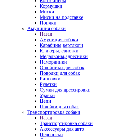
Контейнеры
Кормушки
Миски
Миски на подставке
Поилки
Амуниция собаки
Назад
Амуниция собаки
Карабины,вертлюги
Кликеры, свистки
Медальоны,адресники
Намордники
Ошейники для собак
Поводки для собак
Ринговки
Рулетки
Сумки для дрессировки
Удавки
Цепи
Шлейки для собак
Транспортировка собаки
Назад
Транспортировка собаки
Аксессуары для авто
Переноски