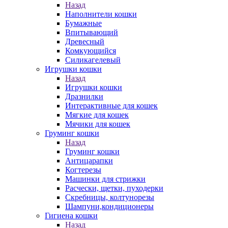
Назад
Наполнители кошки
Бумажные
Впитывающий
Древесный
Комкующийся
Силикагелевый
Игрушки кошки
Назад
Игрушки кошки
Дразнилки
Интерактивные для кошек
Мягкие для кошек
Мячики для кошек
Груминг кошки
Назад
Груминг кошки
Антицарапки
Когтерезы
Машинки для стрижки
Расчески, щетки, пуходерки
Скребницы, колтунорезы
Шампуни,кондиционеры
Гигиена кошки
Назад