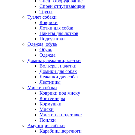
Спец. Оборудование
Спреи отпугивающие
Трусы
Туалет собаки
Коврики
Лотки для собак
Пакеты для лотков
Подгузники
Одежда, обувь
Обувь
Одежда
Домики, лежанки, клетки
Вольеры, палатки
Домики для собак
Лежанки для собак
Лестницы
Миски собаки
Коврики под миску
Контейнеры
Кормушки
Миски
Миски на подставке
Поилки
Амуниция собаки
Карабины,вертлюги