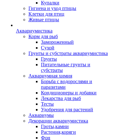
Купалки
Гигиена и уход птицы
Клетки для птиц
Живые птицы
Аквариумистика
Корм для рыб
Замороженный
Сухой
Грунты и субстраты аквариумистика
Грунты
Питательные грунты и
субстраты
Аквариумная химия
Борьба с водорослями и
паразитами
Кондиционеры и добавки
Лекарства для рыб
Тесты
Удобрения для растений
Аквариумы
Декорации аквариумистика
Гроты,камни
Растения,коряги
Фон