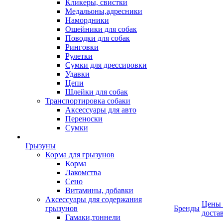
Кликеры, свистки
Медальоны,адресники
Намордники
Ошейники для собак
Поводки для собак
Ринговки
Рулетки
Сумки для дрессировки
Удавки
Цепи
Шлейки для собак
Транспортировка собаки
Аксессуары для авто
Переноски
Сумки
Грызуны
Корма для грызунов
Корма
Лакомства
Сено
Витамины, добавки
Аксессуары для содержания
Цены
грызунов
Бренды
доста
Гамаки,тоннели