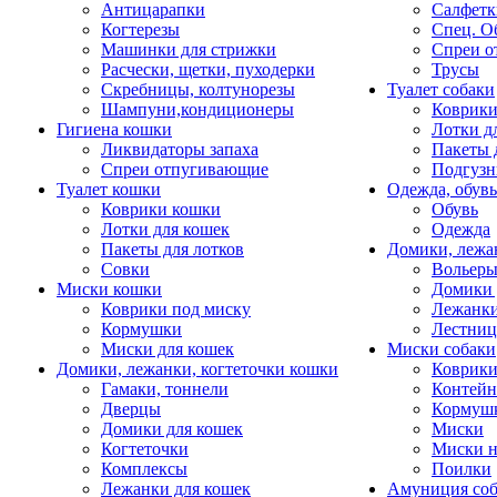
Антицарапки
Салфетк
Когтерезы
Спец. О
Машинки для стрижки
Спреи о
Расчески, щетки, пуходерки
Трусы
Скребницы, колтунорезы
Туалет собаки
Шампуни,кондиционеры
Коврик
Гигиена кошки
Лотки д
Ликвидаторы запаха
Пакеты 
Спреи отпугивающие
Подгузн
Туалет кошки
Одежда, обувь
Коврики кошки
Обувь
Лотки для кошек
Одежда
Пакеты для лотков
Домики, лежа
Совки
Вольеры
Миски кошки
Домики 
Коврики под миску
Лежанки
Кормушки
Лестни
Миски для кошек
Миски собаки
Домики, лежанки, когтеточки кошки
Коврики
Гамаки, тоннели
Контей
Дверцы
Кормуш
Домики для кошек
Миски
Когтеточки
Миски н
Комплексы
Поилки
Лежанки для кошек
Амуниция со