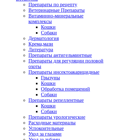
Препараты по рецепту
Ветеринарные Препараты
Витаминно-минеральные
комплексы
Кошки
Собаки
Дерматология
Крема,мази
Литература
Препараты антигельминтные
Препараты для регуляции половой
охоты
Препараты инсектоакарицидные
Грызуны
Кошки
Обработка помещений
Собаки
Препараты репеллентные
Кошки
Собаки
Препараты урологические
Расходные материалы
Успокоительные
Уход за глазами
Уход за зубами