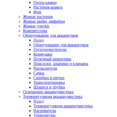
Гроты,камни
Растения,коряги
Фон
Живые растения
Живые рыбы, амфибии
Живые улитки
Компрессоры
Оборудование для аквариумов
Назад
Оборудование для аквариумов
Грунтоочистители
Кормушки
Полезный инвентарь
Присоски, краники и клапаны
Распылители
Сачки
Скребки и щетки
Транспортировка
Шланги и трубки
Освещение аквариумистика
Терморегуляция аквариумистика
Назад
Терморегуляция аквариумистика
Нагреватели
Термометры