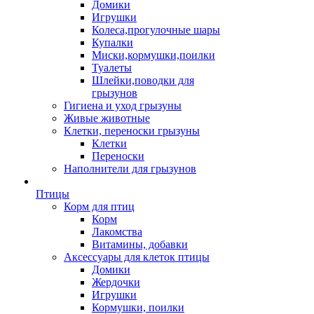
Домики
Игрушки
Колеса,прогулочные шары
Купалки
Миски,кормушки,поилки
Туалеты
Шлейки,поводки для
грызунов
Гигиена и уход грызуны
Живые животные
Клетки, переноски грызуны
Клетки
Переноски
Наполнители для грызунов
Птицы
Корм для птиц
Корм
Лакомства
Витамины, добавки
Аксессуары для клеток птицы
Домики
Жердочки
Игрушки
Кормушки, поилки