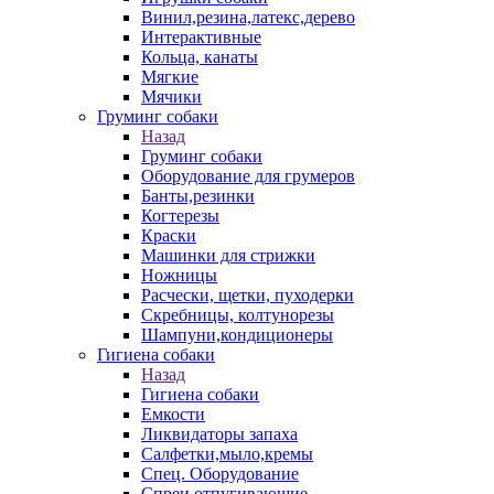
Винил,резина,латекс,дерево
Интерактивные
Кольца, канаты
Мягкие
Мячики
Груминг собаки
Назад
Груминг собаки
Оборудование для грумеров
Банты,резинки
Когтерезы
Краски
Машинки для стрижки
Ножницы
Расчески, щетки, пуходерки
Скребницы, колтунорезы
Шампуни,кондиционеры
Гигиена собаки
Назад
Гигиена собаки
Емкости
Ликвидаторы запаха
Салфетки,мыло,кремы
Спец. Оборудование
Спреи отпугивающие