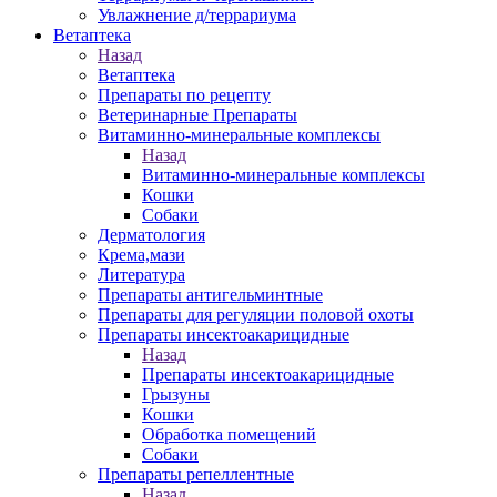
Увлажнение д/террариума
Ветаптека
Назад
Ветаптека
Препараты по рецепту
Ветеринарные Препараты
Витаминно-минеральные комплексы
Назад
Витаминно-минеральные комплексы
Кошки
Собаки
Дерматология
Крема,мази
Литература
Препараты антигельминтные
Препараты для регуляции половой охоты
Препараты инсектоакарицидные
Назад
Препараты инсектоакарицидные
Грызуны
Кошки
Обработка помещений
Собаки
Препараты репеллентные
Назад