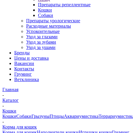
Препараты репеллентные
Кошки
Собаки
Препараты урологические
Расходные материалы
Успокоительные
Уход за глазами
Уход за зубами
Уход за ушами
Бренды
Цены и доставка
Вакансии
Контакты
Груминг
Ветклиника
Главная
-
Каталог
-
Кошки
Кошки
Собаки
Грызуны
Птицы
Аквариумистика
Террариумистик
-
Корма для кошек
Корма для кошек
Наполнители кошки
Игрушки кошки
Груминг