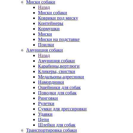
Миски собаки
Назад
Миски собаки
Коврики под миску
Контейнеры
Кормушки
Миски
Миски на подставке
Поилки
Амуниция собаки
Назад
Амуниция собаки
Карабины,вертлюги
Кликеры, свистки
Медальоны,адресники
Намордники
Ошейники для собак
Поводки для собак
Ринговки
Рулетки
Сумки для дрессировки
Удавки
Цепи
Шлейки для собак
Транспортировка собаки