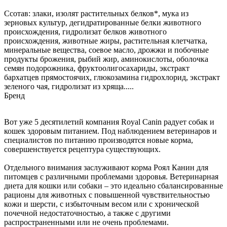
Ссотав: злаки, изолят растительных белков*, мука из
зерновых культур, дегидратированные белки животного
происхождения, гидролизат белков животного
происхождения, животные жиры, растительная клетчатка,
минеральные вещества, соевое масло, дрожжи и побочные
продукты брожения, рыбий жир, аминокислоты, оболочка
семян подорожника, фруктоолигосахариды, экстракт
бархатцев прямостоячих, глюкозамина гидрохлорид, экстракт
зеленого чая, гидролизат из хряща.....
Бренд
Вот уже 5 десятилетий компания Royal Canin радует собак и
кошек здоровым питанием. Под наблюдением ветеринаров и
специалистов по питанию производятся новые корма,
совершенствуется рецептура существующих.
Отдельного внимания заслуживают корма Роял Канин для
питомцев с различными проблемами здоровья. Ветеринарная
диета для кошки или собаки – это идеально сбалансированные
рационы для животных с повышенной чувствительностью
кожи и шерсти, с избыточным весом или с хронической
почечной недостаточностью, а также с другими
распространенными или не очень проблемами.