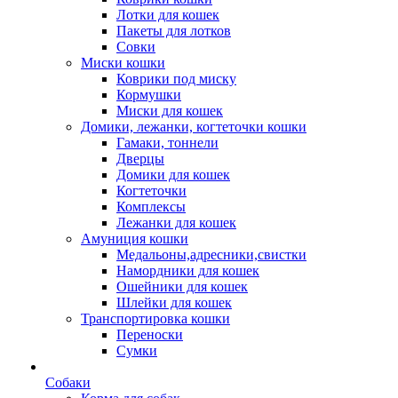
Лотки для кошек
Пакеты для лотков
Совки
Миски кошки
Коврики под миску
Кормушки
Миски для кошек
Домики, лежанки, когтеточки кошки
Гамаки, тоннели
Дверцы
Домики для кошек
Когтеточки
Комплексы
Лежанки для кошек
Амуниция кошки
Медальоны,адресники,свистки
Намордники для кошек
Ошейники для кошек
Шлейки для кошек
Транспортировка кошки
Переноски
Сумки
Собаки