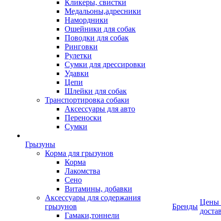
Кликеры, свистки
Медальоны,адресники
Намордники
Ошейники для собак
Поводки для собак
Ринговки
Рулетки
Сумки для дрессировки
Удавки
Цепи
Шлейки для собак
Транспортировка собаки
Аксессуары для авто
Переноски
Сумки
Грызуны
Корма для грызунов
Корма
Лакомства
Сено
Витамины, добавки
Аксессуары для содержания
Цены
грызунов
Бренды
доста
Гамаки,тоннели