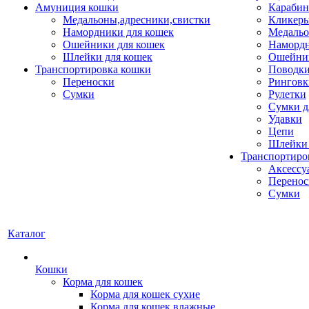
Амуниция кошки
Карабин
Медальоны,адресники,свистки
Кликеры
Намордники для кошек
Медальо
Ошейники для кошек
Наморд
Шлейки для кошек
Ошейник
Транспортировка кошки
Поводки
Переноски
Ринговк
Сумки
Рулетки
Сумки д
Удавки
Цепи
Шлейки 
Транспортиро
Аксессу
Перенос
Сумки
Каталог
Кошки
Корма для кошек
Корма для кошек сухие
Корма для кошек влажные