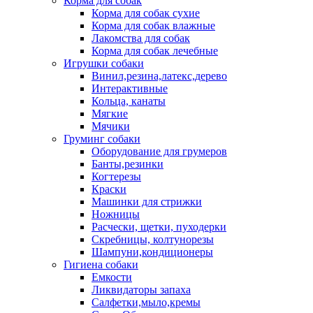
Корма для собак
Корма для собак сухие
Корма для собак влажные
Лакомства для собак
Корма для собак лечебные
Игрушки собаки
Винил,резина,латекс,дерево
Интерактивные
Кольца, канаты
Мягкие
Мячики
Груминг собаки
Оборудование для грумеров
Банты,резинки
Когтерезы
Краски
Машинки для стрижки
Ножницы
Расчески, щетки, пуходерки
Скребницы, колтунорезы
Шампуни,кондиционеры
Гигиена собаки
Емкости
Ликвидаторы запаха
Салфетки,мыло,кремы