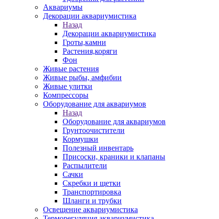
Аквариумы
Декорации аквариумистика
Назад
Декорации аквариумистика
Гроты,камни
Растения,коряги
Фон
Живые растения
Живые рыбы, амфибии
Живые улитки
Компрессоры
Оборудование для аквариумов
Назад
Оборудование для аквариумов
Грунтоочистители
Кормушки
Полезный инвентарь
Присоски, краники и клапаны
Распылители
Сачки
Скребки и щетки
Транспортировка
Шланги и трубки
Освещение аквариумистика
Терморегуляция аквариумистика