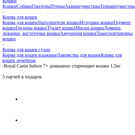
Кошки
Кошки
Собаки
Грызуны
Птицы
Аквариумистика
Террариумистик
-
Корма для кошек
Корма для кошек
Наполнители кошки
Игрушки кошки
Груминг
кошки
Гигиена кошки
Туалет кошки
Миски кошки
Домики,
лежанки, когтеточки кошки
Амуниция кошки
Транспортировка
кошки
-
Корма для кошек сухие
Корма для кошек влажные
Лакомства для кошек
Корма для
кошек лечебные
-
Royal Canin Indoor 7+ домашние стареющие кошки 1,5кг
5 паучей в подарок