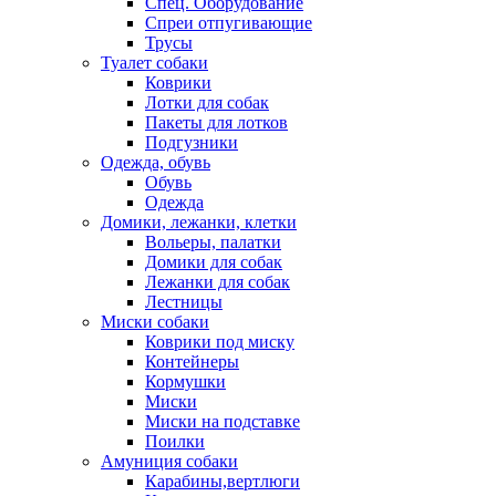
Спец. Оборудование
Спреи отпугивающие
Трусы
Туалет собаки
Коврики
Лотки для собак
Пакеты для лотков
Подгузники
Одежда, обувь
Обувь
Одежда
Домики, лежанки, клетки
Вольеры, палатки
Домики для собак
Лежанки для собак
Лестницы
Миски собаки
Коврики под миску
Контейнеры
Кормушки
Миски
Миски на подставке
Поилки
Амуниция собаки
Карабины,вертлюги