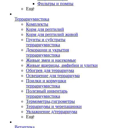
Фильтры и помпы
Ещё
Террариумистика
Комплекты
Корм для рептилий
Корм для рептилий живой
Грунты и субстраты
террариумистика
Декорации и укрытия
террариумистика
Живые змеи и насекомые
Живые ящерицы, амфибии и улитки
Обогрев для террариума
Освещение для террариума
Поилки и кормушки
террариумистика
Полезный инвентарь
террариумистика
Термометры,гигрометры
Террариумы и черепашники
Увлажнение д/террариума
Ещё
Ветаптека