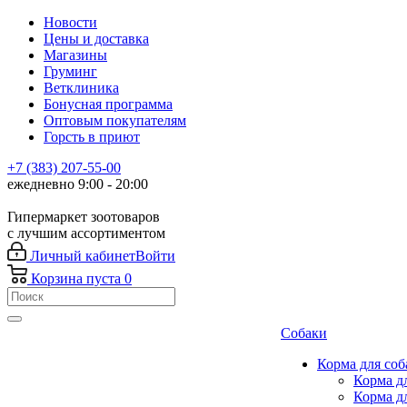
Новости
Цены и доставка
Магазины
Груминг
Ветклиника
Бонусная программа
Оптовым покупателям
Горсть в приют
+7 (383) 207-55-00
ежедневно 9:00 - 20:00
Гипермаркет зоотоваров
с лучшим ассортиментом
Личный кабинет
Войти
Корзина
пуста
0
Собаки
Корма для соб
Корма д
Корма д