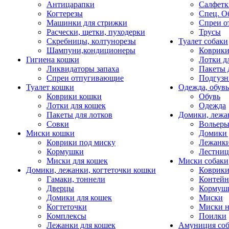
Антицарапки
Салфетк
Когтерезы
Спец. О
Машинки для стрижки
Спреи о
Расчески, щетки, пуходерки
Трусы
Скребницы, колтунорезы
Туалет собаки
Шампуни,кондиционеры
Коврик
Гигиена кошки
Лотки д
Ликвидаторы запаха
Пакеты 
Спреи отпугивающие
Подгузн
Туалет кошки
Одежда, обувь
Коврики кошки
Обувь
Лотки для кошек
Одежда
Пакеты для лотков
Домики, лежа
Совки
Вольеры
Миски кошки
Домики 
Коврики под миску
Лежанки
Кормушки
Лестни
Миски для кошек
Миски собаки
Домики, лежанки, когтеточки кошки
Коврики
Гамаки, тоннели
Контей
Дверцы
Кормуш
Домики для кошек
Миски
Когтеточки
Миски н
Комплексы
Поилки
Лежанки для кошек
Амуниция со