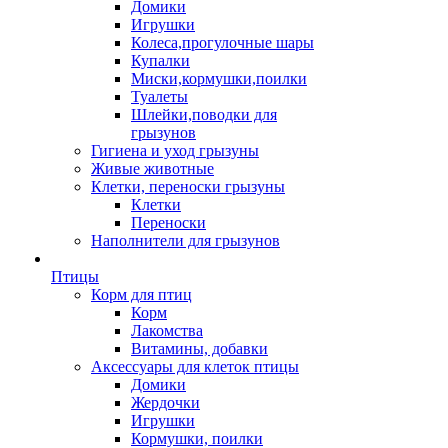
Домики
Игрушки
Колеса,прогулочные шары
Купалки
Миски,кормушки,поилки
Туалеты
Шлейки,поводки для
грызунов
Гигиена и уход грызуны
Живые животные
Клетки, переноски грызуны
Клетки
Переноски
Наполнители для грызунов
Птицы
Корм для птиц
Корм
Лакомства
Витамины, добавки
Аксессуары для клеток птицы
Домики
Жердочки
Игрушки
Кормушки, поилки