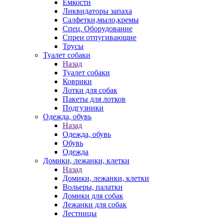
Емкости
Ликвидаторы запаха
Салфетки,мыло,кремы
Спец. Оборудование
Спреи отпугивающие
Трусы
Туалет собаки
Назад
Туалет собаки
Коврики
Лотки для собак
Пакеты для лотков
Подгузники
Одежда, обувь
Назад
Одежда, обувь
Обувь
Одежда
Домики, лежанки, клетки
Назад
Домики, лежанки, клетки
Вольеры, палатки
Домики для собак
Лежанки для собак
Лестницы