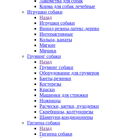
Лакомства для собак
Корма для собак лечебные
Игрушки собаки
Назад
Игрушки собаки
Винил,резина,латекс,дерево
Интерактивные
Кольца, канаты
Мягкие
Мячики
Груминг собаки
Назад
Груминг собаки
Оборудование для грумеров
Банты,резинки
Когтерезы
Краски
Машинки для стрижки
Ножницы
Расчески, щетки, пуходерки
Скребницы, колтунорезы
Шампуни,кондиционеры
Гигиена собаки
Назад
Гигиена собаки