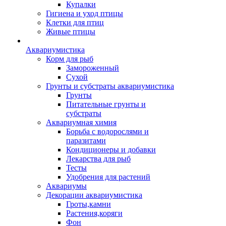
Купалки
Гигиена и уход птицы
Клетки для птиц
Живые птицы
Аквариумистика
Корм для рыб
Замороженный
Сухой
Грунты и субстраты аквариумистика
Грунты
Питательные грунты и
субстраты
Аквариумная химия
Борьба с водорослями и
паразитами
Кондиционеры и добавки
Лекарства для рыб
Тесты
Удобрения для растений
Аквариумы
Декорации аквариумистика
Гроты,камни
Растения,коряги
Фон