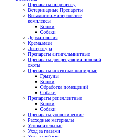
Препараты по рецепту
Ветеринарные Препараты
Витаминно-минеральные
комплексы
Кошки
Собаки
Дерматология
Крема,мази
Литература
Препараты антигельминтные
Препараты для регуляции половой
охоты
Препараты инсектоакарицидные
Грызуны
Кошки
Обработка помещений
Собаки
Препараты репеллентные
Кошки
Собаки
Препараты урологические
Расходные материалы
Успокоительные
Уход за глазами
Уход за зубами