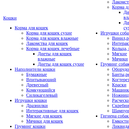
Лакомст
Корма д
Ди
вл
Кошки
Ди
Корма для кошек
су
Корма для кошек сухие
Игрушки соба
Корма для кошек влажные
Винил,р
Лакомства для кошек
Интерак
Корма для кошек лечебные
Кольца,
Диеты для кошек
Мягкие
влажные
Мячики
Диеты для кошек сухие
Груминг соба
Наполнители кошки
Оборудо
Бумажные
Банты,р
Впитывающий
Когтере
Древесный
Краски
Комкующийся
Машинки
Силикагелевый
Ножни
Игрушки кошки
Расческ
Дразнилки
Скребни
Интерактивные для кошек
Шампун
Мягкие для кошек
Гигиена соба
Мячики для кошек
Емкости
Груминг кошки
Ликвида