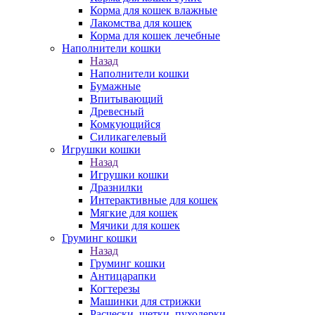
Корма для кошек влажные
Лакомства для кошек
Корма для кошек лечебные
Наполнители кошки
Назад
Наполнители кошки
Бумажные
Впитывающий
Древесный
Комкующийся
Силикагелевый
Игрушки кошки
Назад
Игрушки кошки
Дразнилки
Интерактивные для кошек
Мягкие для кошек
Мячики для кошек
Груминг кошки
Назад
Груминг кошки
Антицарапки
Когтерезы
Машинки для стрижки
Расчески, щетки, пуходерки