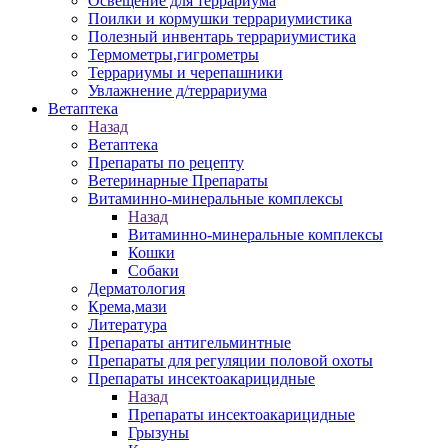
Освещение для террариума
Поилки и кормушки террариумистика
Полезный инвентарь террариумистика
Термометры,гигрометры
Террариумы и черепашники
Увлажнение д/террариума
Ветаптека
Назад
Ветаптека
Препараты по рецепту
Ветеринарные Препараты
Витаминно-минеральные комплексы
Назад
Витаминно-минеральные комплексы
Кошки
Собаки
Дерматология
Крема,мази
Литература
Препараты антигельминтные
Препараты для регуляции половой охоты
Препараты инсектоакарицидные
Назад
Препараты инсектоакарицидные
Грызуны