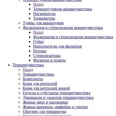
Назад
Терморегуляция аквариумистика
Нагреватели
Термометры
Тумбы для аквариумов
Фильтрация и стерилизация аквариумистика
Назад
Фильтрация и стерилизация аквариумистика
Губки
Наполнители для фильтров
Роторы
Стерилизаторы
Фильтры и помпы
Террариумистика
Назад
Террариумистика
Комплекты
Корм для рептилий
Корм для рептилий живой
Грунты и субстраты террариумистика
Декорации и укрытия террариумистика
Живые змеи и насекомые
Живые ящерицы, амфибии и улитки
Обогрев для террариума