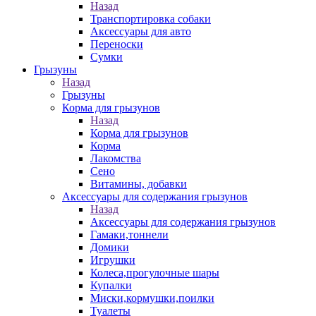
Назад
Транспортировка собаки
Аксессуары для авто
Переноски
Сумки
Грызуны
Назад
Грызуны
Корма для грызунов
Назад
Корма для грызунов
Корма
Лакомства
Сено
Витамины, добавки
Аксессуары для содержания грызунов
Назад
Аксессуары для содержания грызунов
Гамаки,тоннели
Домики
Игрушки
Колеса,прогулочные шары
Купалки
Миски,кормушки,поилки
Туалеты