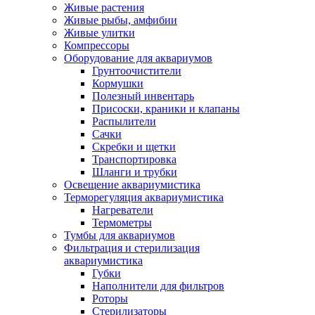
Живые растения
Живые рыбы, амфибии
Живые улитки
Компрессоры
Оборудование для аквариумов
Грунтоочистители
Кормушки
Полезный инвентарь
Присоски, краники и клапаны
Распылители
Сачки
Скребки и щетки
Транспортировка
Шланги и трубки
Освещение аквариумистика
Терморегуляция аквариумистика
Нагреватели
Термометры
Тумбы для аквариумов
Фильтрация и стерилизация
аквариумистика
Губки
Наполнители для фильтров
Роторы
Стерилизаторы