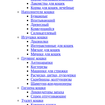
Лакомства для кошек
Корма для кошек лечебные
Наполнители кошки
Бумажные
Впитывающий
Древесный
Комкующийся
Силикагелевый
Игрушки кошки
Дразнилки
Интерактивные для кошек
Мягкие для кошек
Мячики для кошек
Груминг кошки
Антицарапки
Когтерезы
Машинки для стрижки
Расчески, щетки, пуходерки
Скребницы, колтунорезы
Шампуни,кондиционеры
Гигиена кошки
Ликвидаторы запаха
Спреи отпугивающие
Туалет кошки
Коврики кошки