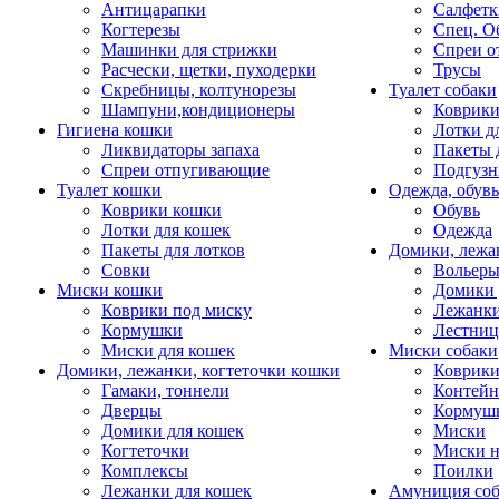
Антицарапки
Салфетк
Когтерезы
Спец. О
Машинки для стрижки
Спреи о
Расчески, щетки, пуходерки
Трусы
Скребницы, колтунорезы
Туалет собаки
Шампуни,кондиционеры
Коврик
Гигиена кошки
Лотки д
Ликвидаторы запаха
Пакеты 
Спреи отпугивающие
Подгузн
Туалет кошки
Одежда, обувь
Коврики кошки
Обувь
Лотки для кошек
Одежда
Пакеты для лотков
Домики, лежа
Совки
Вольеры
Миски кошки
Домики 
Коврики под миску
Лежанки
Кормушки
Лестни
Миски для кошек
Миски собаки
Домики, лежанки, когтеточки кошки
Коврики
Гамаки, тоннели
Контей
Дверцы
Кормуш
Домики для кошек
Миски
Когтеточки
Миски н
Комплексы
Поилки
Лежанки для кошек
Амуниция со