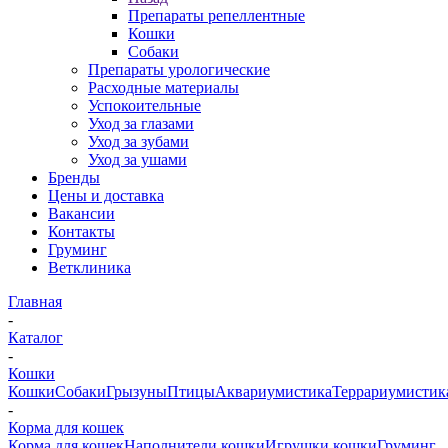
Препараты репеллентные
Кошки
Собаки
Препараты урологические
Расходные материалы
Успокоительные
Уход за глазами
Уход за зубами
Уход за ушами
Бренды
Цены и доставка
Вакансии
Контакты
Груминг
Ветклиника
Главная
-
Каталог
-
Кошки
Кошки
Собаки
Грызуны
Птицы
Аквариумистика
Террариумистик
-
Корма для кошек
Корма для кошек
Наполнители кошки
Игрушки кошки
Груминг