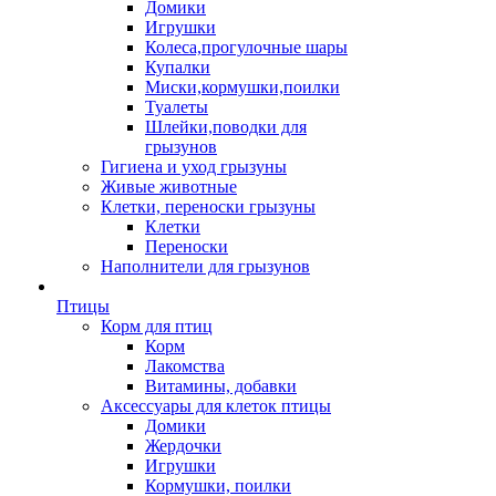
Домики
Игрушки
Колеса,прогулочные шары
Купалки
Миски,кормушки,поилки
Туалеты
Шлейки,поводки для
грызунов
Гигиена и уход грызуны
Живые животные
Клетки, переноски грызуны
Клетки
Переноски
Наполнители для грызунов
Птицы
Корм для птиц
Корм
Лакомства
Витамины, добавки
Аксессуары для клеток птицы
Домики
Жердочки
Игрушки
Кормушки, поилки