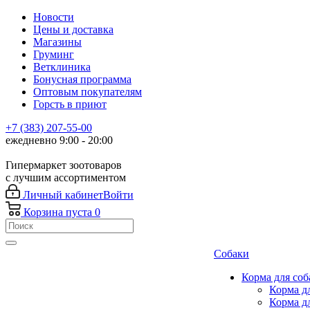
Новости
Цены и доставка
Магазины
Груминг
Ветклиника
Бонусная программа
Оптовым покупателям
Горсть в приют
+7 (383) 207-55-00
ежедневно 9:00 - 20:00
Гипермаркет зоотоваров
с лучшим ассортиментом
Личный кабинет
Войти
Корзина
пуста
0
Собаки
Корма для соб
Корма д
Корма д