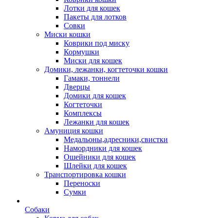
Лотки для кошек
Пакеты для лотков
Совки
Миски кошки
Коврики под миску
Кормушки
Миски для кошек
Домики, лежанки, когтеточки кошки
Гамаки, тоннели
Дверцы
Домики для кошек
Когтеточки
Комплексы
Лежанки для кошек
Амуниция кошки
Медальоны,адресники,свистки
Намордники для кошек
Ошейники для кошек
Шлейки для кошек
Транспортировка кошки
Переноски
Сумки
Собаки