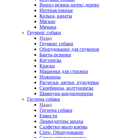
Винил,резина,латекс,дерево
Интерактивные
Кольца, канаты
Мягкие
Мячики
Груминг собаки
Назад
Груминг собаки
Оборудование для грумеров
Банты,резинки
Когтерезы
Краски
Машинки для стрижки
Ножницы
Расчески, щетки, пуходерки
Скребницы, колтунорезы
Шампуни,кондиционеры
Гигиена собаки
Назад
Гигиена собаки
Емкости
Ликвидаторы запаха
Салфетки,мыло,кремы
Спец. Оборудование
Спреи отпугивающие