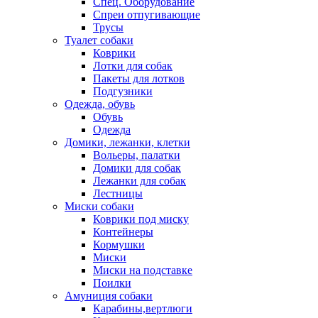
Спец. Оборудование
Спреи отпугивающие
Трусы
Туалет собаки
Коврики
Лотки для собак
Пакеты для лотков
Подгузники
Одежда, обувь
Обувь
Одежда
Домики, лежанки, клетки
Вольеры, палатки
Домики для собак
Лежанки для собак
Лестницы
Миски собаки
Коврики под миску
Контейнеры
Кормушки
Миски
Миски на подставке
Поилки
Амуниция собаки
Карабины,вертлюги