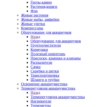
Гроты,камни
Растения,коряги
Фон
Живые растения
Живые рыбы, амфибии
Живые улитки
Компрессоры
Оборудование для аквариумов
Назад
Оборудование для аквариумов
Грунтоочистители
Кормушки
Полезный инвентарь
Присоски, краники и клапаны
Распылители
Сачки
Скребки и щетки
Транспортировка
Шланги и трубки
Освещение аквариумистика
Терморегуляция аквариумистика
Назад
Терморегуляция аквариумистика
Нагреватели
Термометры