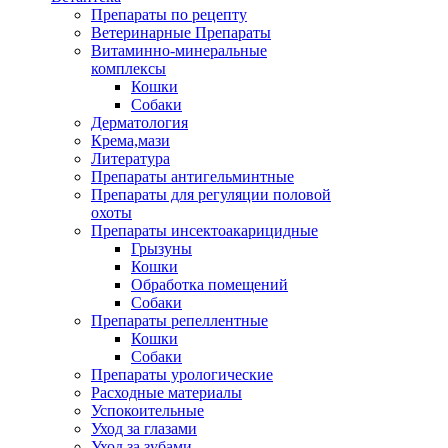
Препараты по рецепту
Ветеринарные Препараты
Витаминно-минеральные
комплексы
Кошки
Собаки
Дерматология
Крема,мази
Литература
Препараты антигельминтные
Препараты для регуляции половой
охоты
Препараты инсектоакарицидные
Грызуны
Кошки
Обработка помещений
Собаки
Препараты репеллентные
Кошки
Собаки
Препараты урологические
Расходные материалы
Успокоительные
Уход за глазами
Уход за зубами