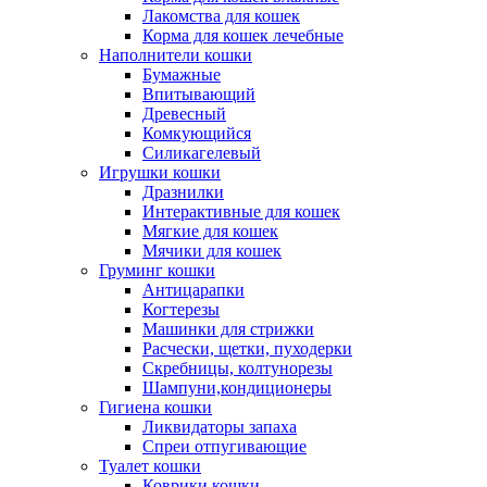
Лакомства для кошек
Корма для кошек лечебные
Наполнители кошки
Бумажные
Впитывающий
Древесный
Комкующийся
Силикагелевый
Игрушки кошки
Дразнилки
Интерактивные для кошек
Мягкие для кошек
Мячики для кошек
Груминг кошки
Антицарапки
Когтерезы
Машинки для стрижки
Расчески, щетки, пуходерки
Скребницы, колтунорезы
Шампуни,кондиционеры
Гигиена кошки
Ликвидаторы запаха
Спреи отпугивающие
Туалет кошки
Коврики кошки