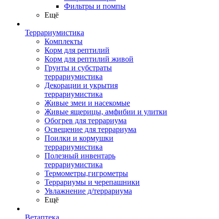
Фильтры и помпы
Ещё
Террариумистика
Комплекты
Корм для рептилий
Корм для рептилий живой
Грунты и субстраты
террариумистика
Декорации и укрытия
террариумистика
Живые змеи и насекомые
Живые ящерицы, амфибии и улитки
Обогрев для террариума
Освещение для террариума
Поилки и кормушки
террариумистика
Полезный инвентарь
террариумистика
Термометры,гигрометры
Террариумы и черепашники
Увлажнение д/террариума
Ещё
Ветаптека