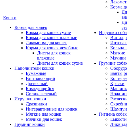
Лакомст
Корма д
Ди
вл
Кошки
Ди
Корма для кошек
су
Корма для кошек сухие
Игрушки соба
Корма для кошек влажные
Винил,р
Лакомства для кошек
Интерак
Корма для кошек лечебные
Кольца,
Диеты для кошек
Мягкие
влажные
Мячики
Диеты для кошек сухие
Груминг соба
Наполнители кошки
Оборудо
Бумажные
Банты,р
Впитывающий
Когтере
Древесный
Краски
Комкующийся
Машинки
Силикагелевый
Ножни
Игрушки кошки
Расческ
Дразнилки
Скребни
Интерактивные для кошек
Шампун
Мягкие для кошек
Гигиена соба
Мячики для кошек
Емкости
Груминг кошки
Ликвида