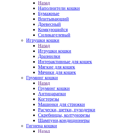
Назад
Наполнители кошки
Бумажные
Впитывающий
Древесный
Комкующийся
Силикагелевый
Игрушки кошки
Назад
Игрушки кошки
Дразнилки
Интерактивные для кошек
Мягкие для кошек
Мячики для кошек
Груминг кошки
Назад
Груминг кошки
Антицарапки
Когтерезы
Машинки для стрижки
Расчески, щетки, пуходерки
Скребницы, колтунорезы
Шампуни,кондиционеры
Гигиена кошки
Назад