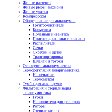
Живые растения
Живые рыбы, амфибии
Живые улитки
Компрессоры
Оборудование для аквариумов
Грунтоочистители
Кормушки
Полезный инвентарь
Присоски, краники и клапаны
Распылители
Сачки
Скребки и щетки
Транспортировка
Шланги и трубки
Освещение аквариумистика
Терморегуляция аквариумистика
Нагреватели
Термометры
Тумбы для аквариумов
Фильтрация и стерилизация
аквариумистика
Губки
Наполнители для фильтров
Роторы
Стерилизаторы