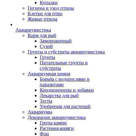
Купалки
Гигиена и уход птицы
Клетки для птиц
Живые птицы
Аквариумистика
Корм для рыб
Замороженный
Сухой
Грунты и субстраты аквариумистика
Грунты
Питательные грунты и
субстраты
Аквариумная химия
Борьба с водорослями и
паразитами
Кондиционеры и добавки
Лекарства для рыб
Тесты
Удобрения для растений
Аквариумы
Декорации аквариумистика
Гроты,камни
Растения,коряги
Фон