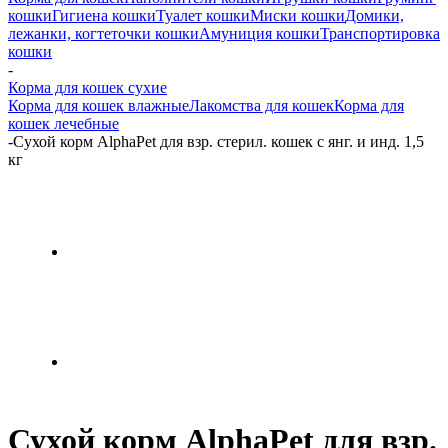
кошки
Гигиена кошки
Туалет кошки
Миски кошки
Домики,
лежанки, когтеточки кошки
Амуниция кошки
Транспортировка
кошки
-
Корма для кошек сухие
Корма для кошек влажные
Лакомства для кошек
Корма для
кошек лечебные
-
Сухой корм AlphaPet для взр. стерил. кошек с янг. и инд. 1,5
кг
Сухой корм AlphaPet для взр.