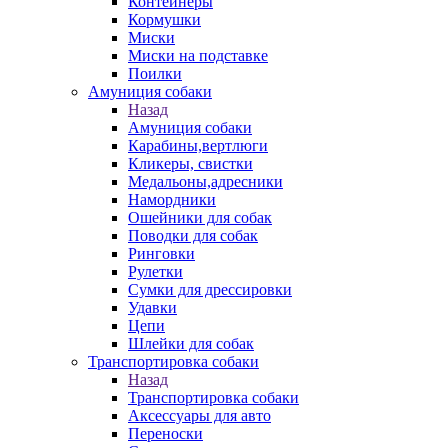
Контейнеры
Кормушки
Миски
Миски на подставке
Поилки
Амуниция собаки
Назад
Амуниция собаки
Карабины,вертлюги
Кликеры, свистки
Медальоны,адресники
Намордники
Ошейники для собак
Поводки для собак
Ринговки
Рулетки
Сумки для дрессировки
Удавки
Цепи
Шлейки для собак
Транспортировка собаки
Назад
Транспортировка собаки
Аксессуары для авто
Переноски