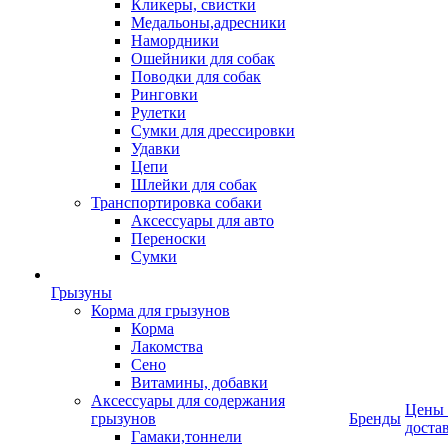
Кликеры, свистки
Медальоны,адресники
Намордники
Ошейники для собак
Поводки для собак
Ринговки
Рулетки
Сумки для дрессировки
Удавки
Цепи
Шлейки для собак
Транспортировка собаки
Аксессуары для авто
Переноски
Сумки
Грызуны
Корма для грызунов
Корма
Лакомства
Сено
Витамины, добавки
Аксессуары для содержания
Цены
грызунов
Бренды
доста
Гамаки,тоннели