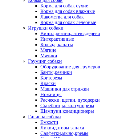
Корма для собак
Корма для собак сухие
Корма для собак влажные
Лакомства для собак
Корма для собак лечебные
Игрушки собаки
Винил,резина,латекс,дерево
Интерактивные
Кольца, канаты
Мягкие
Мячики
Груминг собаки
Оборудование для грумеров
Банты,резинки
Когтерезы
Краски
Машинки для стрижки
Ножницы
Расчески, щетки, пуходерки
Скребницы, колтунорезы
Шампуни,кондиционеры
Гигиена собаки
Емкости
Ликвидаторы запаха
Салфетки,мыло,кремы