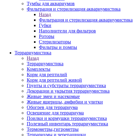
Тумбы для аквариумов
Фильтрация и стерилизация аквариумистика
Назад
Фильтрация и стерилизация аквариумистика
Губки
Наполнители для фильтров
Роторы
Стерилизаторы
Фильтры и помпы
Террариумистика
Назад
Террариумистика
Комплекты
Корм для рептилий
Корм для рептилий живой
Грунты и субстраты террариумистика
Декорации и укрытия террариумистика
Живые змеи и насекомые
Живые ящерицы, амфибии и улитки
Обогрев для террариума
Освещение для террариума
Поилки и кормушки террариумистика
Полезный инвентарь террариумистика
Термометры,гигрометры
Террариумы и черепашники