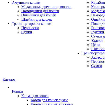
Амуниция кошки
Карабин
Медальоны,адресники,свистки
Кликеры
Намордники для кошек
Медальо
Ошейники для кошек
Наморд
Шлейки для кошек
Ошейник
Транспортировка кошки
Поводки
Переноски
Ринговк
Сумки
Рулетки
Сумки д
Удавки
Цепи
Шлейки 
Транспортиро
Аксессу
Перенос
Сумки
Каталог
Кошки
Корма для кошек
Корма для кошек сухие
Корма для кошек влажные