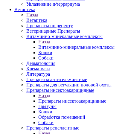
Увлажнение д/террариума
Ветаптека
Назад
Ветаптека
Препараты по рецепту
Ветеринарные Препараты
Витаминно-минеральные комплексы
Назад
Витаминно-минеральные комплексы
Кошки
Собаки
Дерматология
Крема,мази
Литература
Препараты антигельминтные
Препараты для регуляции половой охоты
Препараты инсектоакарицидные
Назад
Препараты инсектоакарицидные
Грызуны
Кошки
Обработка помещений
Собаки
Препараты репеллентные
Назад