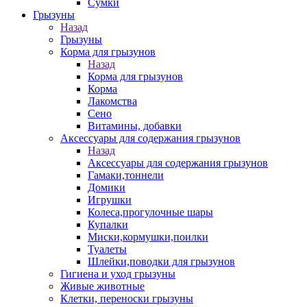
Сумки
Грызуны
Назад
Грызуны
Корма для грызунов
Назад
Корма для грызунов
Корма
Лакомства
Сено
Витамины, добавки
Аксессуары для содержания грызунов
Назад
Аксессуары для содержания грызунов
Гамаки,тоннели
Домики
Игрушки
Колеса,прогулочные шары
Купалки
Миски,кормушки,поилки
Туалеты
Шлейки,поводки для грызунов
Гигиена и уход грызуны
Живые животные
Клетки, переноски грызуны