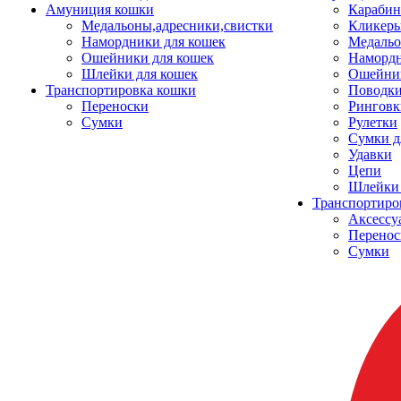
Амуниция кошки
Карабин
Медальоны,адресники,свистки
Кликеры
Намордники для кошек
Медальо
Ошейники для кошек
Наморд
Шлейки для кошек
Ошейник
Транспортировка кошки
Поводки
Переноски
Ринговк
Сумки
Рулетки
Сумки д
Удавки
Цепи
Шлейки 
Транспортиро
Аксессу
Перенос
Сумки