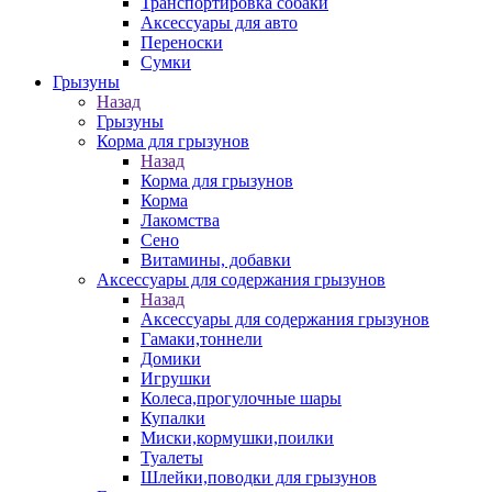
Транспортировка собаки
Аксессуары для авто
Переноски
Сумки
Грызуны
Назад
Грызуны
Корма для грызунов
Назад
Корма для грызунов
Корма
Лакомства
Сено
Витамины, добавки
Аксессуары для содержания грызунов
Назад
Аксессуары для содержания грызунов
Гамаки,тоннели
Домики
Игрушки
Колеса,прогулочные шары
Купалки
Миски,кормушки,поилки
Туалеты
Шлейки,поводки для грызунов