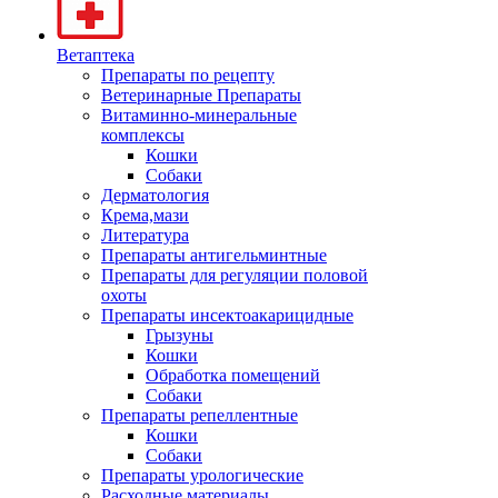
Ветаптека
Препараты по рецепту
Ветеринарные Препараты
Витаминно-минеральные
комплексы
Кошки
Собаки
Дерматология
Крема,мази
Литература
Препараты антигельминтные
Препараты для регуляции половой
охоты
Препараты инсектоакарицидные
Грызуны
Кошки
Обработка помещений
Собаки
Препараты репеллентные
Кошки
Собаки
Препараты урологические
Расходные материалы