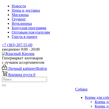
Новости
Цены и доставка
Магазины
Груминг
Ветклиника
Бонусная программа
Оптовым покупателям
Горсть в приют
+7 (383) 207-55-00
ежедневно 9:00 - 20:00
Гипермаркет зоотоваров
с лучшим ассортиментом
Личный кабинет
Войти
Корзина
пуста
0
Собаки
Корма для соб
Корма д
Корма д