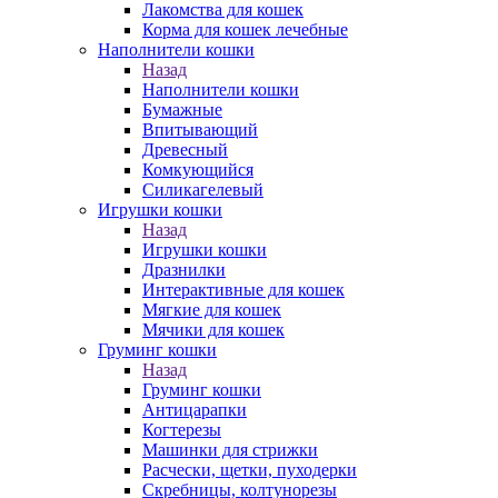
Лакомства для кошек
Корма для кошек лечебные
Наполнители кошки
Назад
Наполнители кошки
Бумажные
Впитывающий
Древесный
Комкующийся
Силикагелевый
Игрушки кошки
Назад
Игрушки кошки
Дразнилки
Интерактивные для кошек
Мягкие для кошек
Мячики для кошек
Груминг кошки
Назад
Груминг кошки
Антицарапки
Когтерезы
Машинки для стрижки
Расчески, щетки, пуходерки
Скребницы, колтунорезы