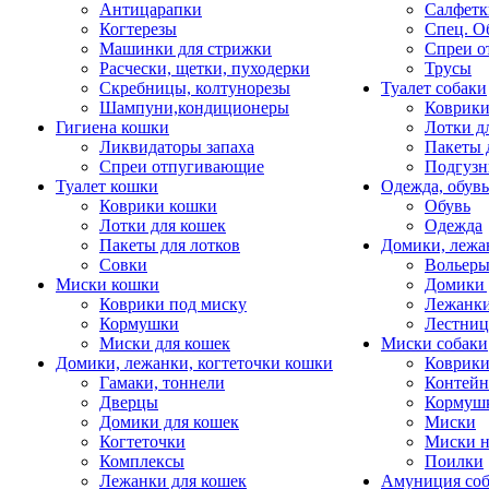
Антицарапки
Салфетк
Когтерезы
Спец. О
Машинки для стрижки
Спреи о
Расчески, щетки, пуходерки
Трусы
Скребницы, колтунорезы
Туалет собаки
Шампуни,кондиционеры
Коврик
Гигиена кошки
Лотки д
Ликвидаторы запаха
Пакеты 
Спреи отпугивающие
Подгузн
Туалет кошки
Одежда, обувь
Коврики кошки
Обувь
Лотки для кошек
Одежда
Пакеты для лотков
Домики, лежа
Совки
Вольеры
Миски кошки
Домики 
Коврики под миску
Лежанки
Кормушки
Лестни
Миски для кошек
Миски собаки
Домики, лежанки, когтеточки кошки
Коврики
Гамаки, тоннели
Контей
Дверцы
Кормуш
Домики для кошек
Миски
Когтеточки
Миски н
Комплексы
Поилки
Лежанки для кошек
Амуниция со