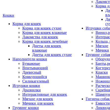
Лакомст
Корма д
Ди
вл
Кошки
Ди
Корма для кошек
су
Корма для кошек сухие
Игрушки соба
Корма для кошек влажные
Винил,р
Лакомства для кошек
Интерак
Корма для кошек лечебные
Кольца,
Диеты для кошек
Мягкие
влажные
Мячики
Диеты для кошек сухие
Груминг соба
Наполнители кошки
Оборудо
Бумажные
Банты,р
Впитывающий
Когтере
Древесный
Краски
Комкующийся
Машинки
Силикагелевый
Ножни
Игрушки кошки
Расческ
Дразнилки
Скребни
Интерактивные для кошек
Шампун
Мягкие для кошек
Гигиена соба
Мячики для кошек
Емкости
Груминг кошки
Ликвида