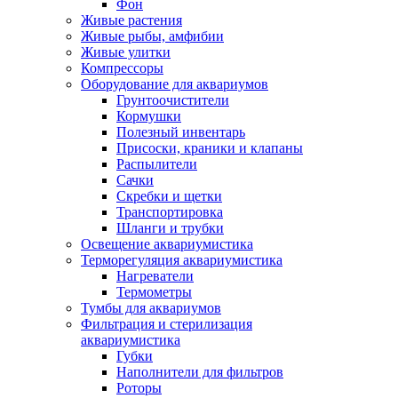
Фон
Живые растения
Живые рыбы, амфибии
Живые улитки
Компрессоры
Оборудование для аквариумов
Грунтоочистители
Кормушки
Полезный инвентарь
Присоски, краники и клапаны
Распылители
Сачки
Скребки и щетки
Транспортировка
Шланги и трубки
Освещение аквариумистика
Терморегуляция аквариумистика
Нагреватели
Термометры
Тумбы для аквариумов
Фильтрация и стерилизация
аквариумистика
Губки
Наполнители для фильтров
Роторы