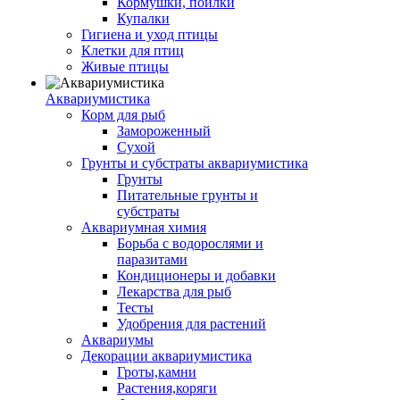
Кормушки, поилки
Купалки
Гигиена и уход птицы
Клетки для птиц
Живые птицы
Аквариумистика
Корм для рыб
Замороженный
Сухой
Грунты и субстраты аквариумистика
Грунты
Питательные грунты и
субстраты
Аквариумная химия
Борьба с водорослями и
паразитами
Кондиционеры и добавки
Лекарства для рыб
Тесты
Удобрения для растений
Аквариумы
Декорации аквариумистика
Гроты,камни
Растения,коряги