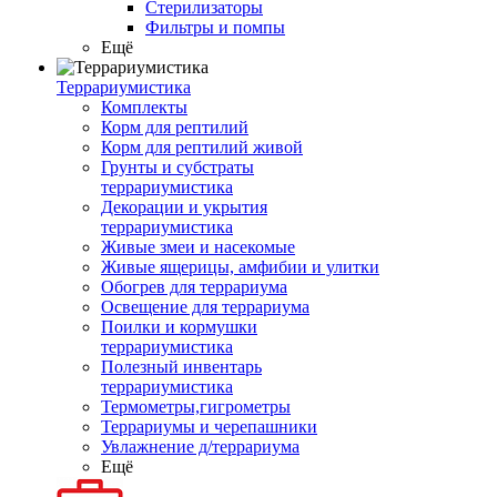
Стерилизаторы
Фильтры и помпы
Ещё
Террариумистика
Комплекты
Корм для рептилий
Корм для рептилий живой
Грунты и субстраты
террариумистика
Декорации и укрытия
террариумистика
Живые змеи и насекомые
Живые ящерицы, амфибии и улитки
Обогрев для террариума
Освещение для террариума
Поилки и кормушки
террариумистика
Полезный инвентарь
террариумистика
Термометры,гигрометры
Террариумы и черепашники
Увлажнение д/террариума
Ещё