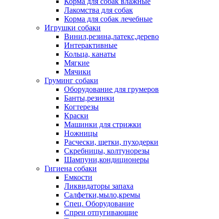
Корма для собак влажные
Лакомства для собак
Корма для собак лечебные
Игрушки собаки
Винил,резина,латекс,дерево
Интерактивные
Кольца, канаты
Мягкие
Мячики
Груминг собаки
Оборудование для грумеров
Банты,резинки
Когтерезы
Краски
Машинки для стрижки
Ножницы
Расчески, щетки, пуходерки
Скребницы, колтунорезы
Шампуни,кондиционеры
Гигиена собаки
Емкости
Ликвидаторы запаха
Салфетки,мыло,кремы
Спец. Оборудование
Спреи отпугивающие