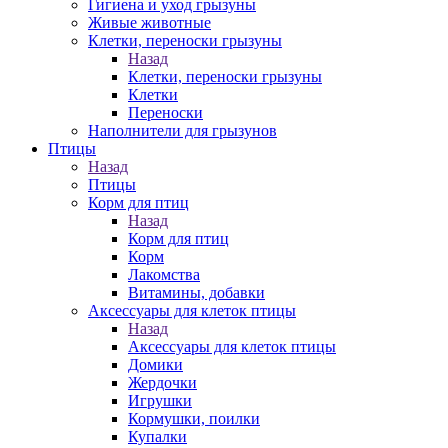
Гигиена и уход грызуны
Живые животные
Клетки, переноски грызуны
Назад
Клетки, переноски грызуны
Клетки
Переноски
Наполнители для грызунов
Птицы
Назад
Птицы
Корм для птиц
Назад
Корм для птиц
Корм
Лакомства
Витамины, добавки
Аксессуары для клеток птицы
Назад
Аксессуары для клеток птицы
Домики
Жердочки
Игрушки
Кормушки, поилки
Купалки