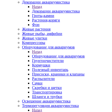
Декорации аквариумистика
Назад
Декорации аквариумистика
Гроты,камни
Растения,коряги
Фон
Живые растения
Живые рыбы, амфибии
Живые улитки
Компрессоры
Оборудование для аквариумов
Назад
Оборудование для аквариумов
Грунтоочистители
Кормушки
Полезный инвентарь
Присоски, краники и клапаны
Распылители
Сачки
Скребки и щетки
Транспортировка
Шланги и трубки
Освещение аквариумистика
Терморегуляция аквариумистика
Назад