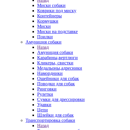
Назад
Миски собаки
Коврики под миску
Контейнеры
Кормушки
Миски
Миски на подставке
Поилки
Амуниция собаки
Назад
Амуниция собаки
Карабины,вертлюги
Кликеры, свистки
Медальоны,адресники
Намордники
Ошейники для собак
Поводки для собак
Ринговки
Рулетки
Сумки для дрессировки
Удавки
Цепи
Шлейки для собак
Транспортировка собаки
Назад