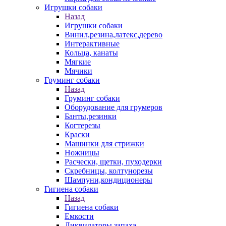
Игрушки собаки
Назад
Игрушки собаки
Винил,резина,латекс,дерево
Интерактивные
Кольца, канаты
Мягкие
Мячики
Груминг собаки
Назад
Груминг собаки
Оборудование для грумеров
Банты,резинки
Когтерезы
Краски
Машинки для стрижки
Ножницы
Расчески, щетки, пуходерки
Скребницы, колтунорезы
Шампуни,кондиционеры
Гигиена собаки
Назад
Гигиена собаки
Емкости
Ликвидаторы запаха