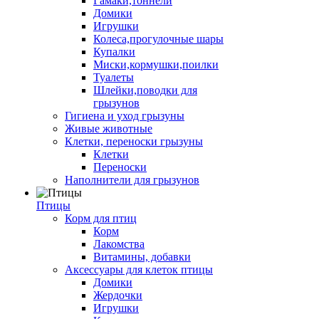
Гамаки,тоннели
Домики
Игрушки
Колеса,прогулочные шары
Купалки
Миски,кормушки,поилки
Туалеты
Шлейки,поводки для
грызунов
Гигиена и уход грызуны
Живые животные
Клетки, переноски грызуны
Клетки
Переноски
Наполнители для грызунов
Птицы
Корм для птиц
Корм
Лакомства
Витамины, добавки
Аксессуары для клеток птицы
Домики
Жердочки
Игрушки