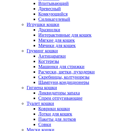
Впитывающий
Древесный
Комкующийся
Силикагелевый
Игрушки кошки
Дразнилки
Интерактивные для кошек
Мягкие для кошек
Мячики для кошек
Груминг кошки
Антицарапки
Когтерезы
Машинки для стрижки
Расчески, щетки, пуходерки
Скребницы, колтунорезы
Шампуни,кондиционеры
Гигиена кошки
Ликвидаторы запаха
Спреи отпугивающие
Туалет кошки
Коврики кошки
Лотки для кошек
Пакеты для лотков
Совки
Миски кошки