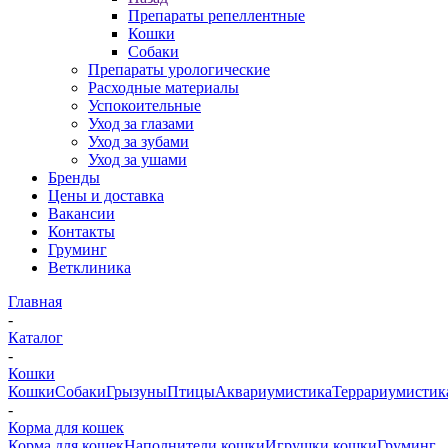
Препараты репеллентные
Кошки
Собаки
Препараты урологические
Расходные материалы
Успокоительные
Уход за глазами
Уход за зубами
Уход за ушами
Бренды
Цены и доставка
Вакансии
Контакты
Груминг
Ветклиника
Главная
-
Каталог
-
Кошки
Кошки
Собаки
Грызуны
Птицы
Аквариумистика
Террариумистик
-
Корма для кошек
Корма для кошек
Наполнители кошки
Игрушки кошки
Груминг