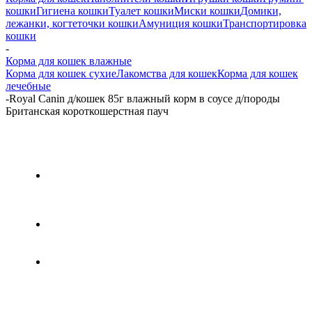
кошки
Гигиена кошки
Туалет кошки
Миски кошки
Домики,
лежанки, когтеточки кошки
Амуниция кошки
Транспортировка
кошки
-
Корма для кошек влажные
Корма для кошек сухие
Лакомства для кошек
Корма для кошек
лечебные
-
Royal Canin д/кошек 85г влажный корм в соусе д/породы
Британская короткошерстная пауч