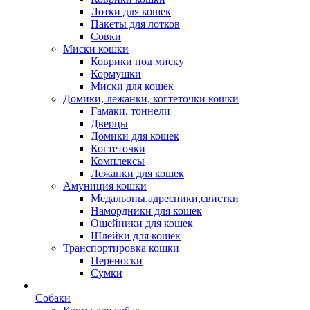
Лотки для кошек
Пакеты для лотков
Совки
Миски кошки
Коврики под миску
Кормушки
Миски для кошек
Домики, лежанки, когтеточки кошки
Гамаки, тоннели
Дверцы
Домики для кошек
Когтеточки
Комплексы
Лежанки для кошек
Амуниция кошки
Медальоны,адресники,свистки
Намордники для кошек
Ошейники для кошек
Шлейки для кошек
Транспортировка кошки
Переноски
Сумки
Собаки