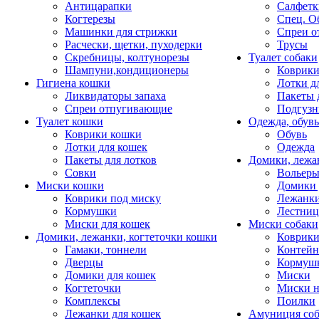
Антицарапки
Салфетк
Когтерезы
Спец. О
Машинки для стрижки
Спреи о
Расчески, щетки, пуходерки
Трусы
Скребницы, колтунорезы
Туалет собаки
Шампуни,кондиционеры
Коврик
Гигиена кошки
Лотки д
Ликвидаторы запаха
Пакеты 
Спреи отпугивающие
Подгузн
Туалет кошки
Одежда, обувь
Коврики кошки
Обувь
Лотки для кошек
Одежда
Пакеты для лотков
Домики, лежа
Совки
Вольеры
Миски кошки
Домики 
Коврики под миску
Лежанки
Кормушки
Лестни
Миски для кошек
Миски собаки
Домики, лежанки, когтеточки кошки
Коврики
Гамаки, тоннели
Контей
Дверцы
Кормуш
Домики для кошек
Миски
Когтеточки
Миски н
Комплексы
Поилки
Лежанки для кошек
Амуниция со