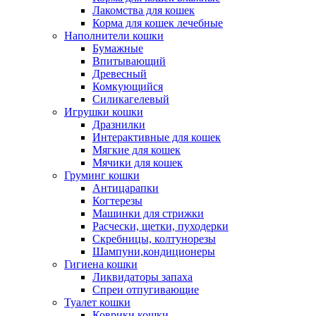
Лакомства для кошек
Корма для кошек лечебные
Наполнители кошки
Бумажные
Впитывающий
Древесный
Комкующийся
Силикагелевый
Игрушки кошки
Дразнилки
Интерактивные для кошек
Мягкие для кошек
Мячики для кошек
Груминг кошки
Антицарапки
Когтерезы
Машинки для стрижки
Расчески, щетки, пуходерки
Скребницы, колтунорезы
Шампуни,кондиционеры
Гигиена кошки
Ликвидаторы запаха
Спреи отпугивающие
Туалет кошки
Коврики кошки