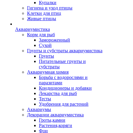
Купалки
Гигиена и уход птицы
Клетки для птиц
Живые птицы
Аквариумистика
Корм для рыб
Замороженный
Сухой
Грунты и субстраты аквариумистика
Грунты
Питательные грунты и
субстраты
Аквариумная химия
Борьба с водорослями и
паразитами
Кондиционеры и добавки
Лекарства для рыб
Тесты
Удобрения для растений
Аквариумы
Декорации аквариумистика
Гроты,камни
Растения,коряги
Фон