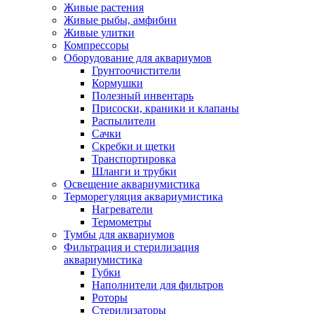
Живые растения
Живые рыбы, амфибии
Живые улитки
Компрессоры
Оборудование для аквариумов
Грунтоочистители
Кормушки
Полезный инвентарь
Присоски, краники и клапаны
Распылители
Сачки
Скребки и щетки
Транспортировка
Шланги и трубки
Освещение аквариумистика
Терморегуляция аквариумистика
Нагреватели
Термометры
Тумбы для аквариумов
Фильтрация и стерилизация
аквариумистика
Губки
Наполнители для фильтров
Роторы
Стерилизаторы