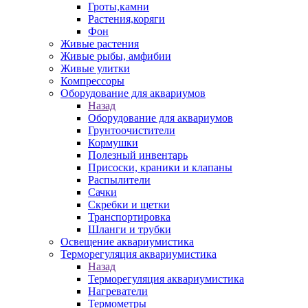
Гроты,камни
Растения,коряги
Фон
Живые растения
Живые рыбы, амфибии
Живые улитки
Компрессоры
Оборудование для аквариумов
Назад
Оборудование для аквариумов
Грунтоочистители
Кормушки
Полезный инвентарь
Присоски, краники и клапаны
Распылители
Сачки
Скребки и щетки
Транспортировка
Шланги и трубки
Освещение аквариумистика
Терморегуляция аквариумистика
Назад
Терморегуляция аквариумистика
Нагреватели
Термометры