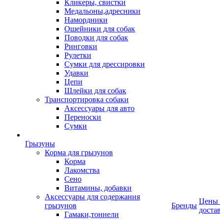
Кликеры, свистки
Медальоны,адресники
Намордники
Ошейники для собак
Поводки для собак
Ринговки
Рулетки
Сумки для дрессировки
Удавки
Цепи
Шлейки для собак
Транспортировка собаки
Аксессуары для авто
Переноски
Сумки
Грызуны
Корма для грызунов
Корма
Лакомства
Сено
Витамины, добавки
Аксессуары для содержания
Цены
грызунов
Бренды
доста
Гамаки,тоннели