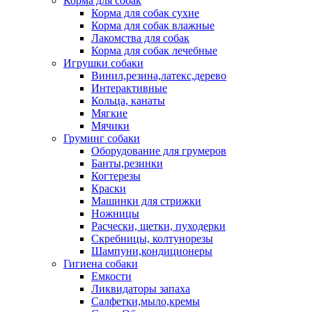
Корма для собак
Корма для собак сухие
Корма для собак влажные
Лакомства для собак
Корма для собак лечебные
Игрушки собаки
Винил,резина,латекс,дерево
Интерактивные
Кольца, канаты
Мягкие
Мячики
Груминг собаки
Оборудование для грумеров
Банты,резинки
Когтерезы
Краски
Машинки для стрижки
Ножницы
Расчески, щетки, пуходерки
Скребницы, колтунорезы
Шампуни,кондиционеры
Гигиена собаки
Емкости
Ликвидаторы запаха
Салфетки,мыло,кремы