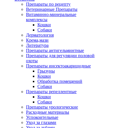
Препараты по рецепту
Ветеринарные Препараты
Витаминно-минеральные
комплексы
Кошки
Собаки
Дерматология
Крема,мази
Литература
Препараты антигельминтные
Препараты для регуляции половой
охоты
Препараты инсектоакарицидные
Грызуны
Кошки
Обработка помещений
Собаки
Препараты репеллентные
Кошки
Собаки
Препараты урологические
Расходные материалы
Успокоительные
Уход за глазами
Уход за зубами