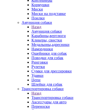
Контейнеры
Кормушки
Миски
Миски на подставке
Поилки
Амуниция собаки
Назад
Амуниция собаки
Карабины,вертлюги
Кликеры, свистки
Медальоны,адресники
Намордники
Ошейники для собак
Поводки для собак
Ринговки
Рулетки
Сумки для дрессировки
Удавки
Цепи
Шлейки для собак
Транспортировка собаки
Назад
Транспортировка собаки
Аксессуары для авто
Переноски