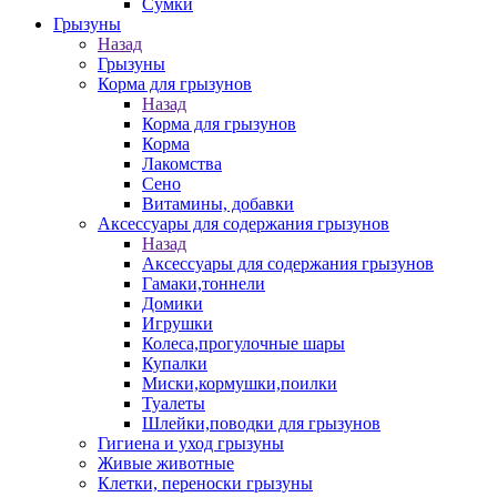
Сумки
Грызуны
Назад
Грызуны
Корма для грызунов
Назад
Корма для грызунов
Корма
Лакомства
Сено
Витамины, добавки
Аксессуары для содержания грызунов
Назад
Аксессуары для содержания грызунов
Гамаки,тоннели
Домики
Игрушки
Колеса,прогулочные шары
Купалки
Миски,кормушки,поилки
Туалеты
Шлейки,поводки для грызунов
Гигиена и уход грызуны
Живые животные
Клетки, переноски грызуны