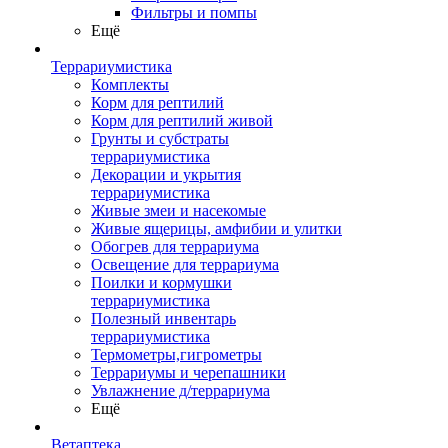
Фильтры и помпы
Ещё
Террариумистика
Комплекты
Корм для рептилий
Корм для рептилий живой
Грунты и субстраты
террариумистика
Декорации и укрытия
террариумистика
Живые змеи и насекомые
Живые ящерицы, амфибии и улитки
Обогрев для террариума
Освещение для террариума
Поилки и кормушки
террариумистика
Полезный инвентарь
террариумистика
Термометры,гигрометры
Террариумы и черепашники
Увлажнение д/террариума
Ещё
Ветаптека