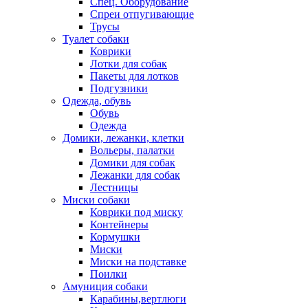
Спец. Оборудование
Спреи отпугивающие
Трусы
Туалет собаки
Коврики
Лотки для собак
Пакеты для лотков
Подгузники
Одежда, обувь
Обувь
Одежда
Домики, лежанки, клетки
Вольеры, палатки
Домики для собак
Лежанки для собак
Лестницы
Миски собаки
Коврики под миску
Контейнеры
Кормушки
Миски
Миски на подставке
Поилки
Амуниция собаки
Карабины,вертлюги