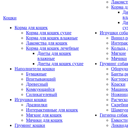
Лакомст
Корма д
Ди
вл
Кошки
Ди
Корма для кошек
су
Корма для кошек сухие
Игрушки соба
Корма для кошек влажные
Винил,р
Лакомства для кошек
Интерак
Корма для кошек лечебные
Кольца,
Диеты для кошек
Мягкие
влажные
Мячики
Диеты для кошек сухие
Груминг соба
Наполнители кошки
Оборудо
Бумажные
Банты,р
Впитывающий
Когтере
Древесный
Краски
Комкующийся
Машинки
Силикагелевый
Ножни
Игрушки кошки
Расческ
Дразнилки
Скребни
Интерактивные для кошек
Шампун
Мягкие для кошек
Гигиена соба
Мячики для кошек
Емкости
Груминг кошки
Ликвида