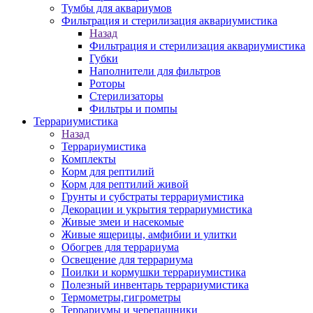
Тумбы для аквариумов
Фильтрация и стерилизация аквариумистика
Назад
Фильтрация и стерилизация аквариумистика
Губки
Наполнители для фильтров
Роторы
Стерилизаторы
Фильтры и помпы
Террариумистика
Назад
Террариумистика
Комплекты
Корм для рептилий
Корм для рептилий живой
Грунты и субстраты террариумистика
Декорации и укрытия террариумистика
Живые змеи и насекомые
Живые ящерицы, амфибии и улитки
Обогрев для террариума
Освещение для террариума
Поилки и кормушки террариумистика
Полезный инвентарь террариумистика
Термометры,гигрометры
Террариумы и черепашники