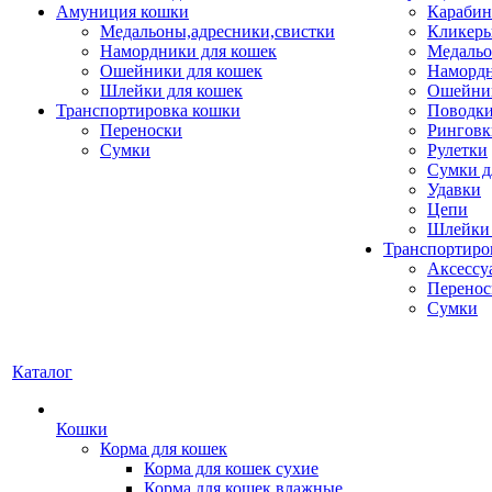
Амуниция кошки
Карабин
Медальоны,адресники,свистки
Кликеры
Намордники для кошек
Медальо
Ошейники для кошек
Наморд
Шлейки для кошек
Ошейник
Транспортировка кошки
Поводки
Переноски
Ринговк
Сумки
Рулетки
Сумки д
Удавки
Цепи
Шлейки 
Транспортиро
Аксессу
Перенос
Сумки
Каталог
Кошки
Корма для кошек
Корма для кошек сухие
Корма для кошек влажные