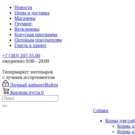
Новости
Цены и доставка
Магазины
Груминг
Ветклиника
Бонусная программа
Оптовым покупателям
Горсть в приют
+7 (383) 207-55-00
ежедневно 9:00 - 20:00
Гипермаркет зоотоваров
с лучшим ассортиментом
Личный кабинет
Войти
Корзина
пуста
0
Собаки
Корма для соб
Корма д
Корма д