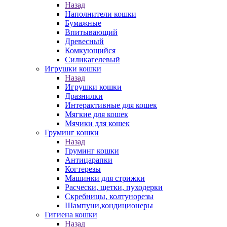
Назад
Наполнители кошки
Бумажные
Впитывающий
Древесный
Комкующийся
Силикагелевый
Игрушки кошки
Назад
Игрушки кошки
Дразнилки
Интерактивные для кошек
Мягкие для кошек
Мячики для кошек
Груминг кошки
Назад
Груминг кошки
Антицарапки
Когтерезы
Машинки для стрижки
Расчески, щетки, пуходерки
Скребницы, колтунорезы
Шампуни,кондиционеры
Гигиена кошки
Назад