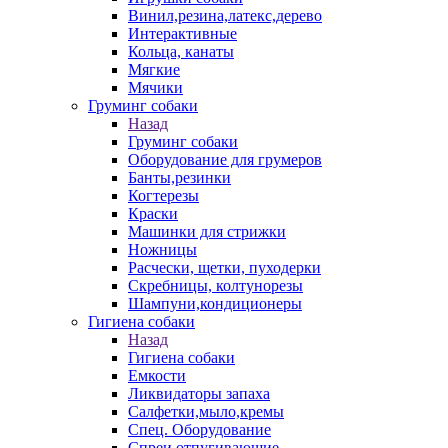
Винил,резина,латекс,дерево
Интерактивные
Кольца, канаты
Мягкие
Мячики
Груминг собаки
Назад
Груминг собаки
Оборудование для грумеров
Банты,резинки
Когтерезы
Краски
Машинки для стрижки
Ножницы
Расчески, щетки, пуходерки
Скребницы, колтунорезы
Шампуни,кондиционеры
Гигиена собаки
Назад
Гигиена собаки
Емкости
Ликвидаторы запаха
Салфетки,мыло,кремы
Спец. Оборудование
Спреи отпугивающие