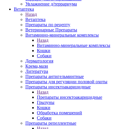
Увлажнение д/террариума
Ветаптека
Назад
Ветаптека
Препараты по рецепту
Ветеринарные Препараты
Витаминно-минеральные комплексы
Назад
Витаминно-минеральные комплексы
Кошки
Собаки
Дерматология
Крема,мази
Литература
Препараты антигельминтные
Препараты для регуляции половой охоты
Препараты инсектоакарицидные
Назад
Препараты инсектоакарицидные
Грызуны
Кошки
Обработка помещений
Собаки
Препараты репеллентные
Назад