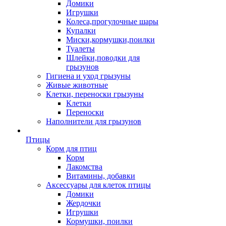
Домики
Игрушки
Колеса,прогулочные шары
Купалки
Миски,кормушки,поилки
Туалеты
Шлейки,поводки для
грызунов
Гигиена и уход грызуны
Живые животные
Клетки, переноски грызуны
Клетки
Переноски
Наполнители для грызунов
Птицы
Корм для птиц
Корм
Лакомства
Витамины, добавки
Аксессуары для клеток птицы
Домики
Жердочки
Игрушки
Кормушки, поилки