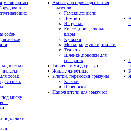
и,мыло,кремы
Аксессуары для содержания
борудование
грызунов
тпугивающие
Гамаки,тоннели
Домики
А
Игрушки
к
и
Колеса,прогулочные
ля собак
шары
для лотков
Купалки
ики
Миски,кормушки,поилки
Туалеты
Шлейки,поводки для
грызунов
Г
нки, клетки
Гигиена и уход грызуны
п
, палатки
Живые животные
К
для собак
Клетки, переноски грызуны
Ж
 для собак
Клетки
цы
Переноски
Наполнители для грызунов
 под миску
неры
ки
а подставке
баки