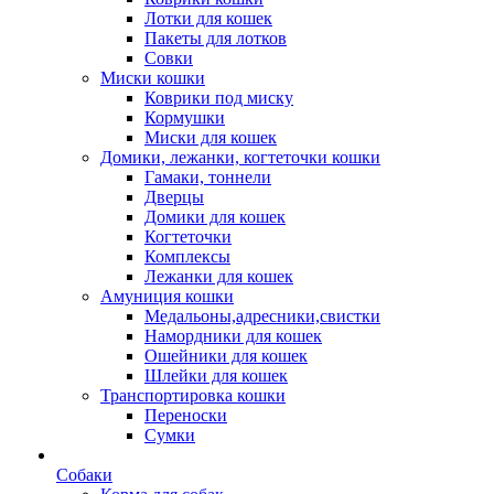
Лотки для кошек
Пакеты для лотков
Совки
Миски кошки
Коврики под миску
Кормушки
Миски для кошек
Домики, лежанки, когтеточки кошки
Гамаки, тоннели
Дверцы
Домики для кошек
Когтеточки
Комплексы
Лежанки для кошек
Амуниция кошки
Медальоны,адресники,свистки
Намордники для кошек
Ошейники для кошек
Шлейки для кошек
Транспортировка кошки
Переноски
Сумки
Собаки