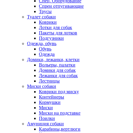
Спец. Оборудование
Спреи отпугивающие
Трусы
Туалет собаки
Коврики
Лотки для собак
Пакеты для лотков
Подгузники
Одежда, обувь
Обувь
Одежда
Домики, лежанки, клетки
Вольеры, палатки
Домики для собак
Лежанки для собак
Лестницы
Миски собаки
Коврики под миску
Контейнеры
Кормушки
Миски
Миски на подставке
Поилки
Амуниция собаки
Карабины,вертлюги