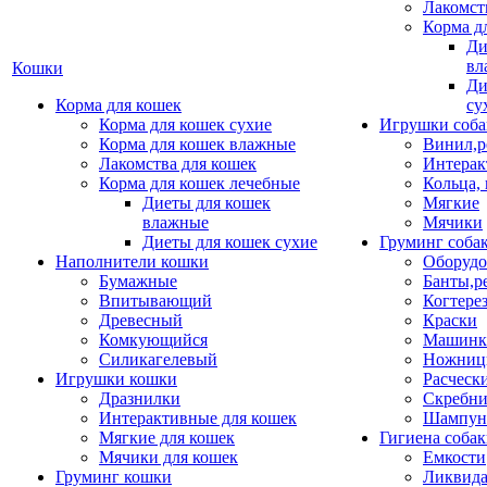
Лакомст
Корма д
Ди
вл
Кошки
Ди
Корма для кошек
су
Корма для кошек сухие
Игрушки соба
Корма для кошек влажные
Винил,р
Лакомства для кошек
Интерак
Корма для кошек лечебные
Кольца,
Диеты для кошек
Мягкие
влажные
Мячики
Диеты для кошек сухие
Груминг соба
Наполнители кошки
Оборудо
Бумажные
Банты,р
Впитывающий
Когтере
Древесный
Краски
Комкующийся
Машинки
Силикагелевый
Ножни
Игрушки кошки
Расческ
Дразнилки
Скребни
Интерактивные для кошек
Шампун
Мягкие для кошек
Гигиена соба
Мячики для кошек
Емкости
Груминг кошки
Ликвида