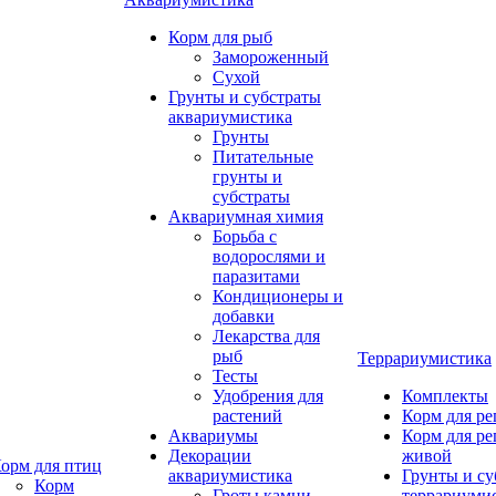
Корм для рыб
Замороженный
Сухой
Грунты и субстраты
аквариумистика
Грунты
Питательные
грунты и
субстраты
Аквариумная химия
Борьба с
водорослями и
паразитами
Кондиционеры и
добавки
Лекарства для
рыб
Террариумистика
Тесты
Удобрения для
Комплекты
растений
Корм для р
Аквариумы
Корм для р
Декорации
живой
орм для птиц
аквариумистика
Грунты и су
Корм
Гроты,камни
террариуми