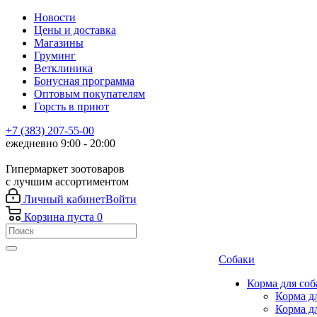
Новости
Цены и доставка
Магазины
Груминг
Ветклиника
Бонусная программа
Оптовым покупателям
Горсть в приют
+7 (383) 207-55-00
ежедневно 9:00 - 20:00
Гипермаркет зоотоваров
с лучшим ассортиментом
Личный кабинет
Войти
Корзина
пуста
0
Собаки
Корма для соб
Корма д
Корма д