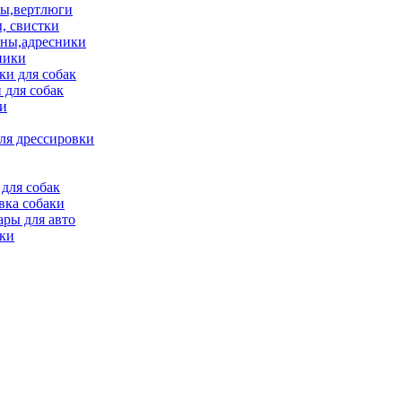
ы,вертлюги
, свистки
ны,адресники
ники
и для собак
 для собак
и
ля дрессировки
для собак
вка собаки
ары для авто
ки