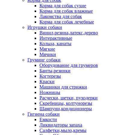
Корма для собак
Корма для собак сухие
Корма для собак влажные
Лакомства для собак
Корма для собак лечебные
Игрушки собаки
Винил,резина,латекс,дерево
Интерактивные
Кольца, канаты
Мягкие
Мячики
Груминг собаки
Оборудование для грумеров
Банты,резинки
Когтерезы
Краски
Машинки для стрижки
Ножницы
Расчески, щетки, пуходерки
Скребницы, колтунорезы
Шампуни,кондиционеры
Гигиена собаки
Емкости
Ликвидаторы запаха
Салфетки,мыло,кремы