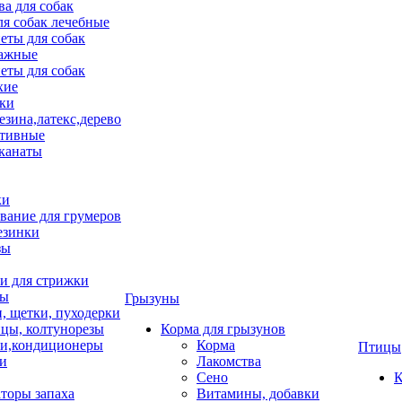
ва для собак
ля собак лечебные
еты для собак
ажные
еты для собак
хие
ки
езина,латекс,дерево
тивные
 канаты
ки
вание для грумеров
езинки
зы
 для стрижки
цы
Грызуны
и, щетки, пуходерки
цы, колтунорезы
Корма для грызунов
и,кондиционеры
Корма
Птицы
ки
Лакомства
Сено
К
торы запаха
Витамины, добавки