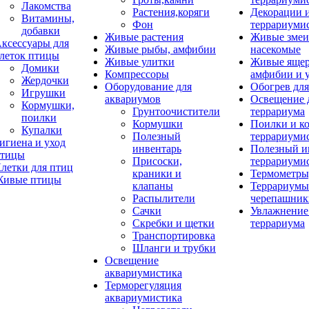
Лакомства
Растения,коряги
Декорации 
Витамины,
Фон
террариуми
добавки
Живые растения
Живые змеи
ксессуары для
Живые рыбы, амфибии
насекомые
леток птицы
Живые улитки
Живые яще
Домики
Компрессоры
амфибии и 
Жердочки
Оборудование для
Обогрев для
Игрушки
аквариумов
Освещение 
Кормушки,
Грунтоочистители
террариума
поилки
Кормушки
Поилки и к
Купалки
Полезный
террариуми
игиена и уход
инвентарь
Полезный и
тицы
Присоски,
террариуми
летки для птиц
краники и
Термометры
ивые птицы
клапаны
Террариумы
Распылители
черепашник
Сачки
Увлажнение 
Скребки и щетки
террариума
Транспортировка
Шланги и трубки
Освещение
аквариумистика
Терморегуляция
аквариумистика