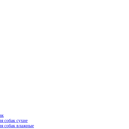
ак
ля собак сухие
ля собак влажные