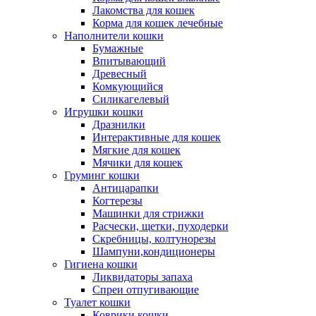
Лакомства для кошек
Корма для кошек лечебные
Наполнители кошки
Бумажные
Впитывающий
Древесный
Комкующийся
Силикагелевый
Игрушки кошки
Дразнилки
Интерактивные для кошек
Мягкие для кошек
Мячики для кошек
Груминг кошки
Антицарапки
Когтерезы
Машинки для стрижки
Расчески, щетки, пуходерки
Скребницы, колтунорезы
Шампуни,кондиционеры
Гигиена кошки
Ликвидаторы запаха
Спреи отпугивающие
Туалет кошки
Коврики кошки