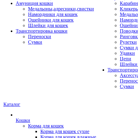
Амуниция кошки
Карабин
Медальоны,адресники,свистки
Кликеры
Намордники для кошек
Медальо
Ошейники для кошек
Наморд
Шлейки для кошек
Ошейник
Транспортировка кошки
Поводки
Переноски
Ринговк
Сумки
Рулетки
Сумки д
Удавки
Цепи
Шлейки 
Транспортиро
Аксессу
Перенос
Сумки
Каталог
Кошки
Корма для кошек
Корма для кошек сухие
Корма для кошек влажные