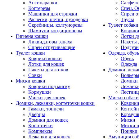
Антицарапки
Салфетк
Когтерезы
Спец. О
Машинки для стрижки
Спреи о
Расчески, щетки, пуходерки
Трусы
Скребницы, колтунорезы
Туалет собаки
Шампуни,кондиционеры
Коврик
Гигиена кошки
Лотки д
Ликвидаторы запаха
Пакеты 
Спреи отпугивающие
Подгузн
Туалет кошки
Одежда, обувь
Коврики кошки
Обувь
Лотки для кошек
Одежда
Пакеты для лотков
Домики, лежа
Совки
Вольеры
Миски кошки
Домики 
Коврики под миску
Лежанки
Кормушки
Лестни
Миски для кошек
Миски собаки
Домики, лежанки, когтеточки кошки
Коврики
Гамаки, тоннели
Контей
Дверцы
Кормуш
Домики для кошек
Миски
Когтеточки
Миски н
Комплексы
Поилки
Лежанки для кошек
Амуниция со