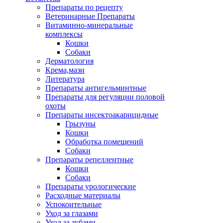
Препараты по рецепту
Ветеринарные Препараты
Витаминно-минеральные
комплексы
Кошки
Собаки
Дерматология
Крема,мази
Литература
Препараты антигельминтные
Препараты для регуляции половой
охоты
Препараты инсектоакарицидные
Грызуны
Кошки
Обработка помещений
Собаки
Препараты репеллентные
Кошки
Собаки
Препараты урологические
Расходные материалы
Успокоительные
Уход за глазами
Уход за зубами