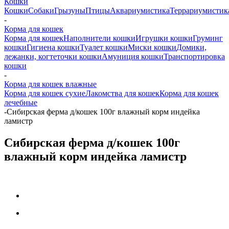
Кошки
Кошки
Собаки
Грызуны
Птицы
Аквариумистика
Террариумистик
-
Корма для кошек
Корма для кошек
Наполнители кошки
Игрушки кошки
Груминг
кошки
Гигиена кошки
Туалет кошки
Миски кошки
Домики,
лежанки, когтеточки кошки
Амуниция кошки
Транспортировка
кошки
-
Корма для кошек влажные
Корма для кошек сухие
Лакомства для кошек
Корма для кошек
лечебные
-
Сибирская ферма д/кошек 100г влажный корм индейка
ламистр
Сибирская ферма д/кошек 100г
влажный корм индейка ламистр