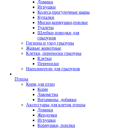
Домики
Игрушки
Колеса,прогулочные шары
Купалки
Миски,кормушки,поилки
Туалеты
Шлейки,поводки для
грызунов
Гигиена и уход грызуны
Живые животные
Клетки, переноски грызуны
Клетки
Переноски
Наполнители для грызунов
Птицы
Корм для птиц
Корм
Лакомства
Витамины, добавки
Аксессуары для клеток птицы
Домики
Жердочки
Игрушки
Кормушки, поилки