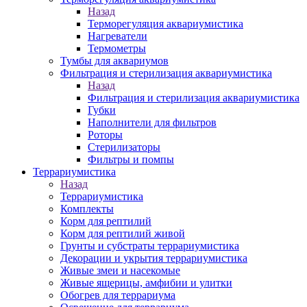
Назад
Терморегуляция аквариумистика
Нагреватели
Термометры
Тумбы для аквариумов
Фильтрация и стерилизация аквариумистика
Назад
Фильтрация и стерилизация аквариумистика
Губки
Наполнители для фильтров
Роторы
Стерилизаторы
Фильтры и помпы
Террариумистика
Назад
Террариумистика
Комплекты
Корм для рептилий
Корм для рептилий живой
Грунты и субстраты террариумистика
Декорации и укрытия террариумистика
Живые змеи и насекомые
Живые ящерицы, амфибии и улитки
Обогрев для террариума