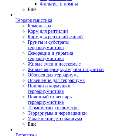
Фильтры и помпы
Ещё
Террариумистика
Комплекты
Корм для рептилий
Корм для рептилий живой
Грунты и субстраты
террариумистика
Декорации и укрытия
террариумистика
Живые змеи и насекомые
Живые ящерицы, амфибии и улитки
Обогрев для террариума
Освещение для террариума
Поилки и кормушки
террариумистика
Полезный инвентарь
террариумистика
Термометры,гигрометры
Террариумы и черепашники
Увлажнение д/террариума
Ещё
Ветаптека