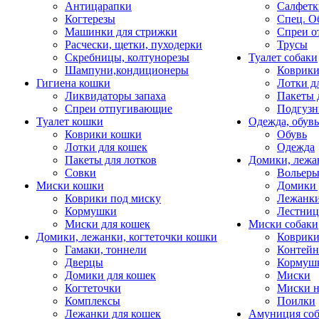
Антицарапки
Салфетк
Когтерезы
Спец. О
Машинки для стрижки
Спреи о
Расчески, щетки, пуходерки
Трусы
Скребницы, колтунорезы
Туалет собаки
Шампуни,кондиционеры
Коврик
Гигиена кошки
Лотки д
Ликвидаторы запаха
Пакеты 
Спреи отпугивающие
Подгузн
Туалет кошки
Одежда, обувь
Коврики кошки
Обувь
Лотки для кошек
Одежда
Пакеты для лотков
Домики, лежа
Совки
Вольеры
Миски кошки
Домики 
Коврики под миску
Лежанки
Кормушки
Лестни
Миски для кошек
Миски собаки
Домики, лежанки, когтеточки кошки
Коврики
Гамаки, тоннели
Контей
Дверцы
Кормуш
Домики для кошек
Миски
Когтеточки
Миски н
Комплексы
Поилки
Лежанки для кошек
Амуниция со