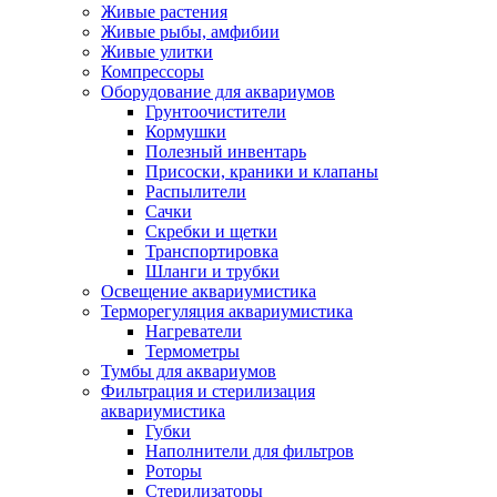
Живые растения
Живые рыбы, амфибии
Живые улитки
Компрессоры
Оборудование для аквариумов
Грунтоочистители
Кормушки
Полезный инвентарь
Присоски, краники и клапаны
Распылители
Сачки
Скребки и щетки
Транспортировка
Шланги и трубки
Освещение аквариумистика
Терморегуляция аквариумистика
Нагреватели
Термометры
Тумбы для аквариумов
Фильтрация и стерилизация
аквариумистика
Губки
Наполнители для фильтров
Роторы
Стерилизаторы