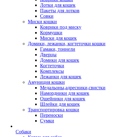
Лотки для кошек
Пакеты для лотков
Совки
Миски кошки
Коврики под миску
Кормушки
Миски для кошек
Домики, лежанки, когтеточки кошки
Гамаки, тоннели
Дверцы
Домики для кошек
Когтеточки
Комплексы
Лежанки для кошек
Амуниция кошки
Медальоны,адресники,свистки
Намордники для кошек
Ошейники для кошек
Шлейки для кошек
Транспортировка кошки
Переноски
Сумки
Собаки