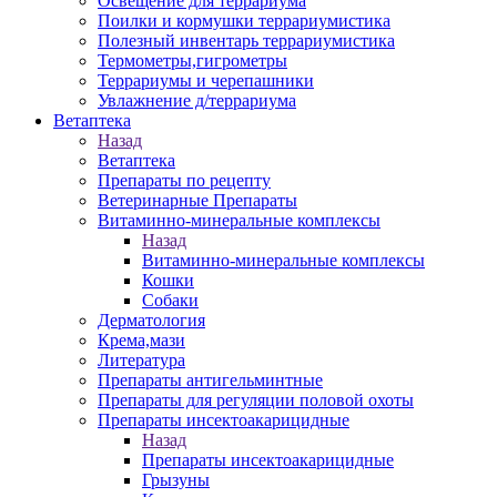
Освещение для террариума
Поилки и кормушки террариумистика
Полезный инвентарь террариумистика
Термометры,гигрометры
Террариумы и черепашники
Увлажнение д/террариума
Ветаптека
Назад
Ветаптека
Препараты по рецепту
Ветеринарные Препараты
Витаминно-минеральные комплексы
Назад
Витаминно-минеральные комплексы
Кошки
Собаки
Дерматология
Крема,мази
Литература
Препараты антигельминтные
Препараты для регуляции половой охоты
Препараты инсектоакарицидные
Назад
Препараты инсектоакарицидные
Грызуны