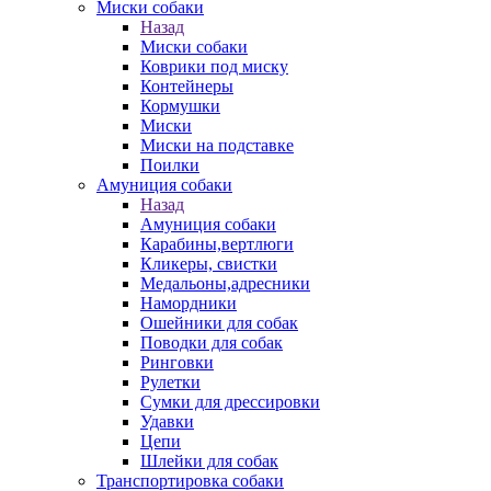
Миски собаки
Назад
Миски собаки
Коврики под миску
Контейнеры
Кормушки
Миски
Миски на подставке
Поилки
Амуниция собаки
Назад
Амуниция собаки
Карабины,вертлюги
Кликеры, свистки
Медальоны,адресники
Намордники
Ошейники для собак
Поводки для собак
Ринговки
Рулетки
Сумки для дрессировки
Удавки
Цепи
Шлейки для собак
Транспортировка собаки