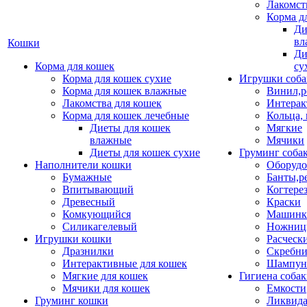
Лакомст
Корма д
Ди
вл
Кошки
Ди
Корма для кошек
су
Корма для кошек сухие
Игрушки соба
Корма для кошек влажные
Винил,р
Лакомства для кошек
Интерак
Корма для кошек лечебные
Кольца,
Диеты для кошек
Мягкие
влажные
Мячики
Диеты для кошек сухие
Груминг соба
Наполнители кошки
Оборудо
Бумажные
Банты,р
Впитывающий
Когтере
Древесный
Краски
Комкующийся
Машинки
Силикагелевый
Ножни
Игрушки кошки
Расческ
Дразнилки
Скребни
Интерактивные для кошек
Шампун
Мягкие для кошек
Гигиена соба
Мячики для кошек
Емкости
Груминг кошки
Ликвида