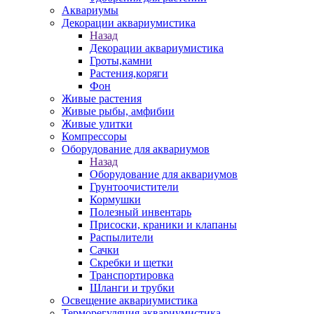
Аквариумы
Декорации аквариумистика
Назад
Декорации аквариумистика
Гроты,камни
Растения,коряги
Фон
Живые растения
Живые рыбы, амфибии
Живые улитки
Компрессоры
Оборудование для аквариумов
Назад
Оборудование для аквариумов
Грунтоочистители
Кормушки
Полезный инвентарь
Присоски, краники и клапаны
Распылители
Сачки
Скребки и щетки
Транспортировка
Шланги и трубки
Освещение аквариумистика
Терморегуляция аквариумистика