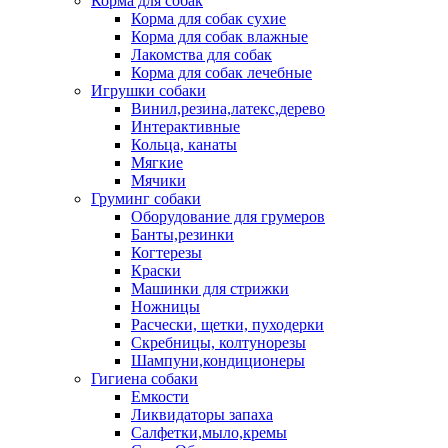
Корма для собак
Корма для собак сухие
Корма для собак влажные
Лакомства для собак
Корма для собак лечебные
Игрушки собаки
Винил,резина,латекс,дерево
Интерактивные
Кольца, канаты
Мягкие
Мячики
Груминг собаки
Оборудование для грумеров
Банты,резинки
Когтерезы
Краски
Машинки для стрижки
Ножницы
Расчески, щетки, пуходерки
Скребницы, колтунорезы
Шампуни,кондиционеры
Гигиена собаки
Емкости
Ликвидаторы запаха
Салфетки,мыло,кремы