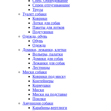
Спец. Оборудование
Спреи отпугивающие
Трусы
Туалет собаки
Коврики
Лотки для собак
Пакеты для лотков
Подгузники
Одежда, обувь
Обувь
Одежда
Домики, лежанки, клетки
Вольеры, палатки
Домики для собак
Лежанки для собак
Лестницы
Миски собаки
Коврики под миску
Контейнеры
Кормушки
Миски
Миски на подставке
Поилки
Амуниция собаки
Карабины,вертлюги