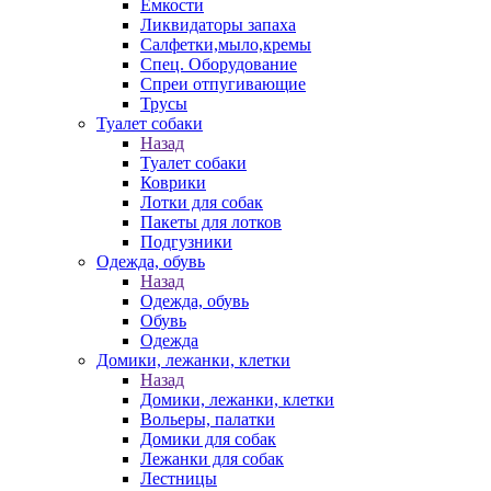
Емкости
Ликвидаторы запаха
Салфетки,мыло,кремы
Спец. Оборудование
Спреи отпугивающие
Трусы
Туалет собаки
Назад
Туалет собаки
Коврики
Лотки для собак
Пакеты для лотков
Подгузники
Одежда, обувь
Назад
Одежда, обувь
Обувь
Одежда
Домики, лежанки, клетки
Назад
Домики, лежанки, клетки
Вольеры, палатки
Домики для собак
Лежанки для собак
Лестницы