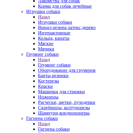
Лакомства для собак
Корма для собак лечебные
Игрушки собаки
Назад
Игрушки собаки
Винил,резина,латекс,дерево
Интерактивные
Кольца, канаты
Мягкие
Мячики
Груминг собаки
Назад
Груминг собаки
Оборудование для грумеров
Банты,резинки
Когтерезы
Краски
Машинки для стрижки
Ножницы
Расчески, щетки, пуходерки
Скребницы, колтунорезы
Шампуни,кондиционеры
Гигиена собаки
Назад
Гигиена собаки