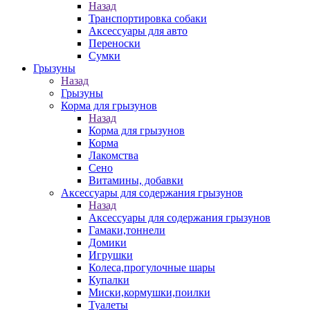
Назад
Транспортировка собаки
Аксессуары для авто
Переноски
Сумки
Грызуны
Назад
Грызуны
Корма для грызунов
Назад
Корма для грызунов
Корма
Лакомства
Сено
Витамины, добавки
Аксессуары для содержания грызунов
Назад
Аксессуары для содержания грызунов
Гамаки,тоннели
Домики
Игрушки
Колеса,прогулочные шары
Купалки
Миски,кормушки,поилки
Туалеты