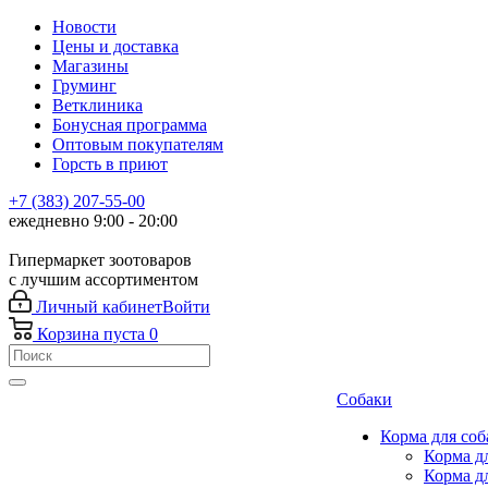
Новости
Цены и доставка
Магазины
Груминг
Ветклиника
Бонусная программа
Оптовым покупателям
Горсть в приют
+7 (383) 207-55-00
ежедневно 9:00 - 20:00
Гипермаркет зоотоваров
с лучшим ассортиментом
Личный кабинет
Войти
Корзина
пуста
0
Собаки
Корма для соб
Корма д
Корма д