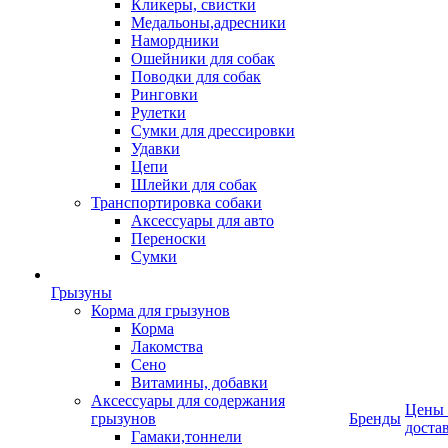
Кликеры, свистки
Медальоны,адресники
Намордники
Ошейники для собак
Поводки для собак
Ринговки
Рулетки
Сумки для дрессировки
Удавки
Цепи
Шлейки для собак
Транспортировка собаки
Аксессуары для авто
Переноски
Сумки
Грызуны
Корма для грызунов
Корма
Лакомства
Сено
Витамины, добавки
Аксессуары для содержания
Цены
грызунов
Бренды
доста
Гамаки,тоннели