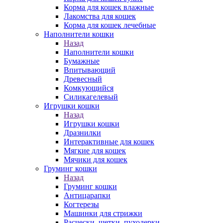
Корма для кошек влажные
Лакомства для кошек
Корма для кошек лечебные
Наполнители кошки
Назад
Наполнители кошки
Бумажные
Впитывающий
Древесный
Комкующийся
Силикагелевый
Игрушки кошки
Назад
Игрушки кошки
Дразнилки
Интерактивные для кошек
Мягкие для кошек
Мячики для кошек
Груминг кошки
Назад
Груминг кошки
Антицарапки
Когтерезы
Машинки для стрижки
Расчески, щетки, пуходерки