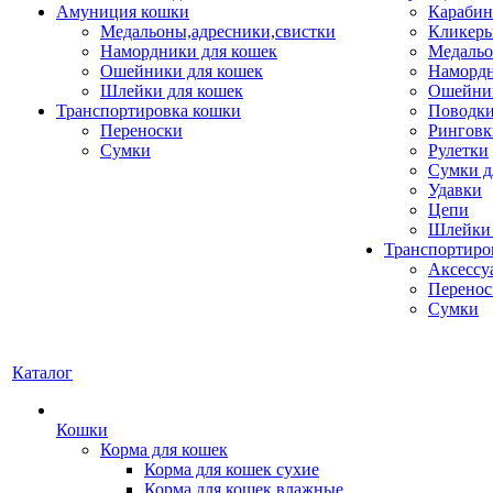
Амуниция кошки
Карабин
Медальоны,адресники,свистки
Кликеры
Намордники для кошек
Медальо
Ошейники для кошек
Наморд
Шлейки для кошек
Ошейник
Транспортировка кошки
Поводки
Переноски
Ринговк
Сумки
Рулетки
Сумки д
Удавки
Цепи
Шлейки 
Транспортиро
Аксессу
Перенос
Сумки
Каталог
Кошки
Корма для кошек
Корма для кошек сухие
Корма для кошек влажные