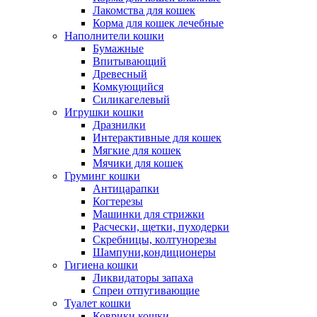
Лакомства для кошек
Корма для кошек лечебные
Наполнители кошки
Бумажные
Впитывающий
Древесный
Комкующийся
Силикагелевый
Игрушки кошки
Дразнилки
Интерактивные для кошек
Мягкие для кошек
Мячики для кошек
Груминг кошки
Антицарапки
Когтерезы
Машинки для стрижки
Расчески, щетки, пуходерки
Скребницы, колтунорезы
Шампуни,кондиционеры
Гигиена кошки
Ликвидаторы запаха
Спреи отпугивающие
Туалет кошки
Коврики кошки