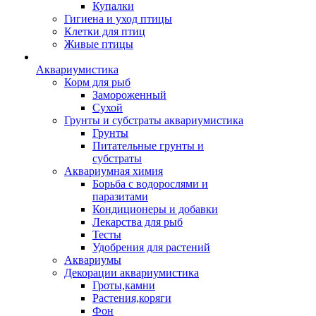
Купалки
Гигиена и уход птицы
Клетки для птиц
Живые птицы
Аквариумистика
Корм для рыб
Замороженный
Сухой
Грунты и субстраты аквариумистика
Грунты
Питательные грунты и
субстраты
Аквариумная химия
Борьба с водорослями и
паразитами
Кондиционеры и добавки
Лекарства для рыб
Тесты
Удобрения для растений
Аквариумы
Декорации аквариумистика
Гроты,камни
Растения,коряги
Фон