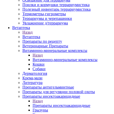
Освещение для террариума
Поилки и кормушки террариумистика
Полезный инвентарь террариумистика
Термометры,гигрометры
Террариумы и черепашники
Увлажнение д/террариума
Ветаптека
Назад
Ветаптека
Препараты по рецепту
Ветеринарные Препараты
Витаминно-минеральные комплексы
Назад
Витаминно-минеральные комплексы
Кошки
Собаки
Дерматология
Крема,мази
Литература
Препараты антигельминтные
Препараты для регуляции половой охоты
Препараты инсектоакарицидные
Назад
Препараты инсектоакарицидные
Грызуны