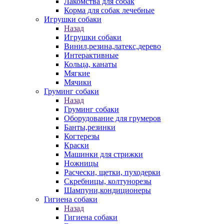
Лакомства для собак
Корма для собак лечебные
Игрушки собаки
Назад
Игрушки собаки
Винил,резина,латекс,дерево
Интерактивные
Кольца, канаты
Мягкие
Мячики
Груминг собаки
Назад
Груминг собаки
Оборудование для грумеров
Банты,резинки
Когтерезы
Краски
Машинки для стрижки
Ножницы
Расчески, щетки, пуходерки
Скребницы, колтунорезы
Шампуни,кондиционеры
Гигиена собаки
Назад
Гигиена собаки