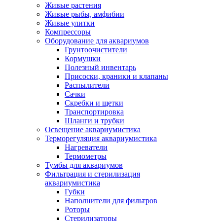
Живые растения
Живые рыбы, амфибии
Живые улитки
Компрессоры
Оборудование для аквариумов
Грунтоочистители
Кормушки
Полезный инвентарь
Присоски, краники и клапаны
Распылители
Сачки
Скребки и щетки
Транспортировка
Шланги и трубки
Освещение аквариумистика
Терморегуляция аквариумистика
Нагреватели
Термометры
Тумбы для аквариумов
Фильтрация и стерилизация
аквариумистика
Губки
Наполнители для фильтров
Роторы
Стерилизаторы