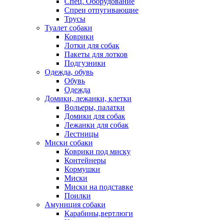
Спец. Оборудование
Спреи отпугивающие
Трусы
Туалет собаки
Коврики
Лотки для собак
Пакеты для лотков
Подгузники
Одежда, обувь
Обувь
Одежда
Домики, лежанки, клетки
Вольеры, палатки
Домики для собак
Лежанки для собак
Лестницы
Миски собаки
Коврики под миску
Контейнеры
Кормушки
Миски
Миски на подставке
Поилки
Амуниция собаки
Карабины,вертлюги