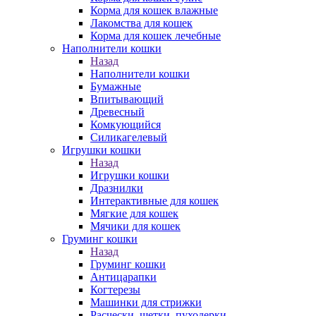
Корма для кошек влажные
Лакомства для кошек
Корма для кошек лечебные
Наполнители кошки
Назад
Наполнители кошки
Бумажные
Впитывающий
Древесный
Комкующийся
Силикагелевый
Игрушки кошки
Назад
Игрушки кошки
Дразнилки
Интерактивные для кошек
Мягкие для кошек
Мячики для кошек
Груминг кошки
Назад
Груминг кошки
Антицарапки
Когтерезы
Машинки для стрижки
Расчески, щетки, пуходерки