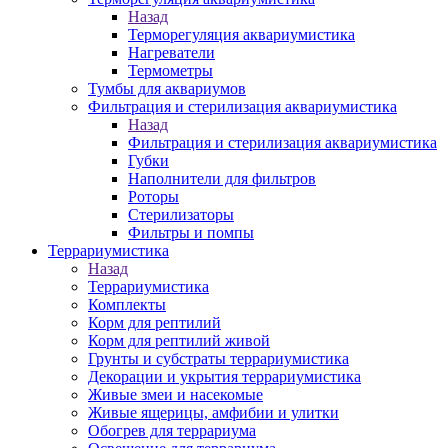
Назад
Терморегуляция аквариумистика
Нагреватели
Термометры
Тумбы для аквариумов
Фильтрация и стерилизация аквариумистика
Назад
Фильтрация и стерилизация аквариумистика
Губки
Наполнители для фильтров
Роторы
Стерилизаторы
Фильтры и помпы
Террариумистика
Назад
Террариумистика
Комплекты
Корм для рептилий
Корм для рептилий живой
Грунты и субстраты террариумистика
Декорации и укрытия террариумистика
Живые змеи и насекомые
Живые ящерицы, амфибии и улитки
Обогрев для террариума