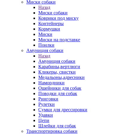
Миски собаки
Назад
Миски собаки
Коврики под миску
Контейнеры
Кормушки
Миски
Миски на подставке
Поилки
Амуниция собаки
Назад
Амуниция собаки
Карабины,вертлюги
Кликеры, свистки
Медальоны,адресники
Намордники
Ошейники для собак
Поводки для собак
Ринговки
Рулетки
Сумки для дрессировки
Удавки
Цепи
Шлейки для собак
Транспортировка собаки