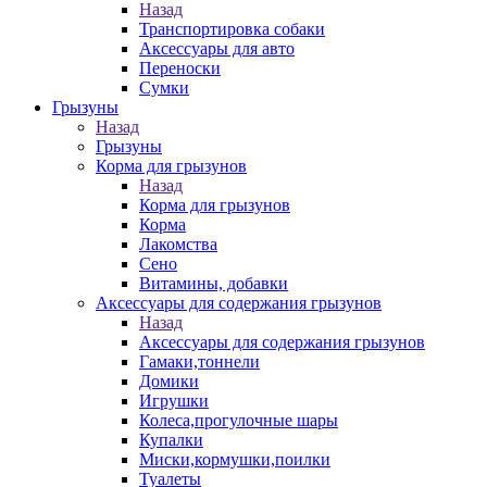
Назад
Транспортировка собаки
Аксессуары для авто
Переноски
Сумки
Грызуны
Назад
Грызуны
Корма для грызунов
Назад
Корма для грызунов
Корма
Лакомства
Сено
Витамины, добавки
Аксессуары для содержания грызунов
Назад
Аксессуары для содержания грызунов
Гамаки,тоннели
Домики
Игрушки
Колеса,прогулочные шары
Купалки
Миски,кормушки,поилки
Туалеты