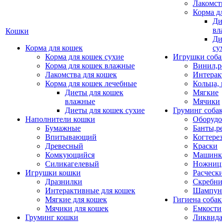
Лакомст
Корма д
Ди
вл
Кошки
Ди
Корма для кошек
су
Корма для кошек сухие
Игрушки соба
Корма для кошек влажные
Винил,р
Лакомства для кошек
Интерак
Корма для кошек лечебные
Кольца,
Диеты для кошек
Мягкие
влажные
Мячики
Диеты для кошек сухие
Груминг соба
Наполнители кошки
Оборудо
Бумажные
Банты,р
Впитывающий
Когтере
Древесный
Краски
Комкующийся
Машинки
Силикагелевый
Ножни
Игрушки кошки
Расческ
Дразнилки
Скребни
Интерактивные для кошек
Шампун
Мягкие для кошек
Гигиена соба
Мячики для кошек
Емкости
Груминг кошки
Ликвида