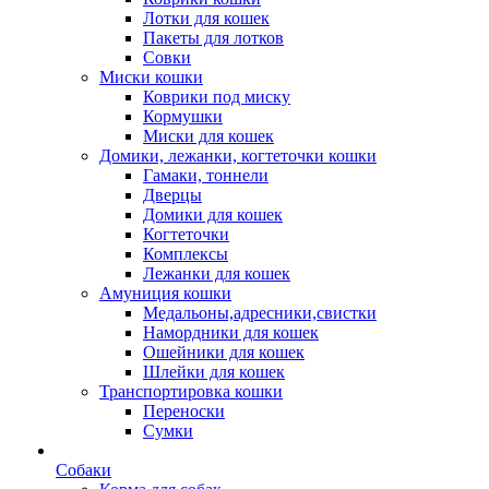
Лотки для кошек
Пакеты для лотков
Совки
Миски кошки
Коврики под миску
Кормушки
Миски для кошек
Домики, лежанки, когтеточки кошки
Гамаки, тоннели
Дверцы
Домики для кошек
Когтеточки
Комплексы
Лежанки для кошек
Амуниция кошки
Медальоны,адресники,свистки
Намордники для кошек
Ошейники для кошек
Шлейки для кошек
Транспортировка кошки
Переноски
Сумки
Собаки