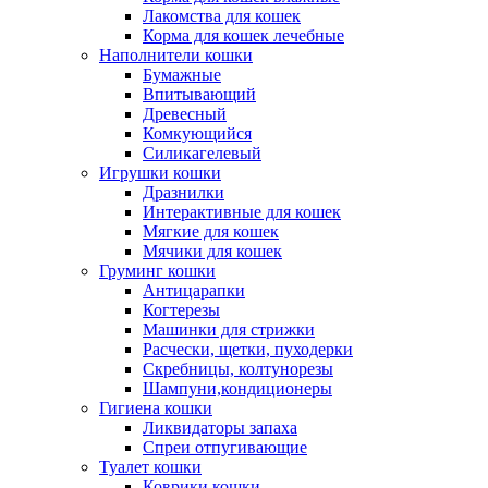
Лакомства для кошек
Корма для кошек лечебные
Наполнители кошки
Бумажные
Впитывающий
Древесный
Комкующийся
Силикагелевый
Игрушки кошки
Дразнилки
Интерактивные для кошек
Мягкие для кошек
Мячики для кошек
Груминг кошки
Антицарапки
Когтерезы
Машинки для стрижки
Расчески, щетки, пуходерки
Скребницы, колтунорезы
Шампуни,кондиционеры
Гигиена кошки
Ликвидаторы запаха
Спреи отпугивающие
Туалет кошки
Коврики кошки