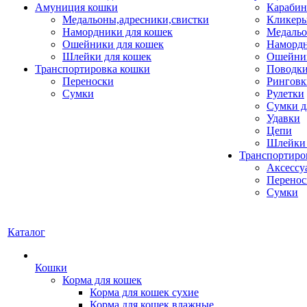
Амуниция кошки
Карабин
Медальоны,адресники,свистки
Кликеры
Намордники для кошек
Медальо
Ошейники для кошек
Наморд
Шлейки для кошек
Ошейник
Транспортировка кошки
Поводки
Переноски
Ринговк
Сумки
Рулетки
Сумки д
Удавки
Цепи
Шлейки 
Транспортиро
Аксессу
Перенос
Сумки
Каталог
Кошки
Корма для кошек
Корма для кошек сухие
Корма для кошек влажные