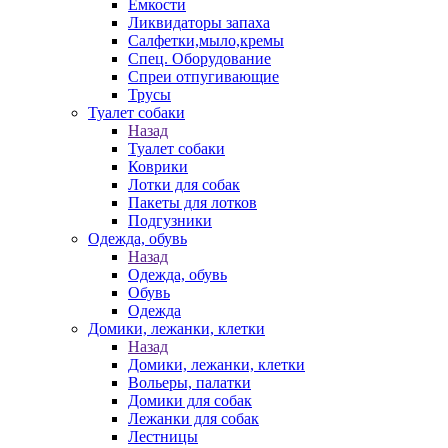
Емкости
Ликвидаторы запаха
Салфетки,мыло,кремы
Спец. Оборудование
Спреи отпугивающие
Трусы
Туалет собаки
Назад
Туалет собаки
Коврики
Лотки для собак
Пакеты для лотков
Подгузники
Одежда, обувь
Назад
Одежда, обувь
Обувь
Одежда
Домики, лежанки, клетки
Назад
Домики, лежанки, клетки
Вольеры, палатки
Домики для собак
Лежанки для собак
Лестницы