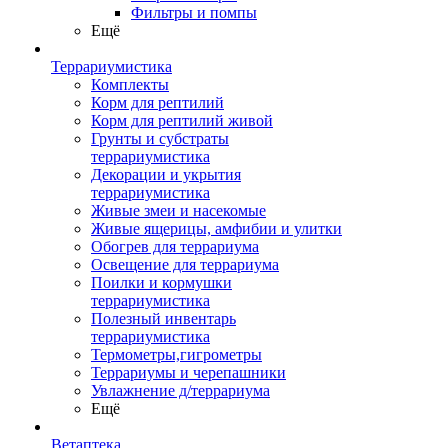
Фильтры и помпы
Ещё
Террариумистика
Комплекты
Корм для рептилий
Корм для рептилий живой
Грунты и субстраты
террариумистика
Декорации и укрытия
террариумистика
Живые змеи и насекомые
Живые ящерицы, амфибии и улитки
Обогрев для террариума
Освещение для террариума
Поилки и кормушки
террариумистика
Полезный инвентарь
террариумистика
Термометры,гигрометры
Террариумы и черепашники
Увлажнение д/террариума
Ещё
Ветаптека