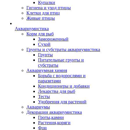
Купалки
Гигиена и уход птицы
Клетки для птиц
Живые птицы
Аквариумистика
Корм для рыб
Замороженный
Сухой
Грунты и субстраты аквариумистика
Грунты
Питательные грунты и
субстраты
Аквариумная химия
Борьба с водорослями и
паразитами
Кондиционеры и добавки
Лекарства для рыб
Тесты
Удобрения для растений
Аквариумы
Декорации аквариумистика
Гроты,камни
Растения,коряги
Фон