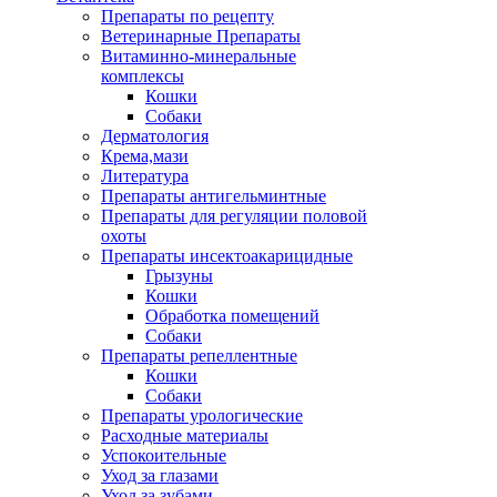
Препараты по рецепту
Ветеринарные Препараты
Витаминно-минеральные
комплексы
Кошки
Собаки
Дерматология
Крема,мази
Литература
Препараты антигельминтные
Препараты для регуляции половой
охоты
Препараты инсектоакарицидные
Грызуны
Кошки
Обработка помещений
Собаки
Препараты репеллентные
Кошки
Собаки
Препараты урологические
Расходные материалы
Успокоительные
Уход за глазами
Уход за зубами