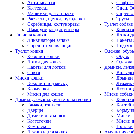
Антицарапки
Салфетк
Когтерезы
Спец. О
Машинки для стрижки
Спреи о
Расчески, щетки, пуходерки
Трусы
Скребницы, колтунорезы
Туалет собаки
Шампуни,кондиционеры
Коврик
Гигиена кошки
Лотки д
Ликвидаторы запаха
Пакеты 
Спреи отпугивающие
Подгузн
Туалет кошки
Одежда, обувь
Коврики кошки
Обувь
Лотки для кошек
Одежда
Пакеты для лотков
Домики, лежа
Совки
Вольеры
Миски кошки
Домики 
Коврики под миску
Лежанки
Кормушки
Лестни
Миски для кошек
Миски собаки
Домики, лежанки, когтеточки кошки
Коврики
Гамаки, тоннели
Контей
Дверцы
Кормуш
Домики для кошек
Миски
Когтеточки
Миски н
Комплексы
Поилки
Лежанки для кошек
Амуниция со