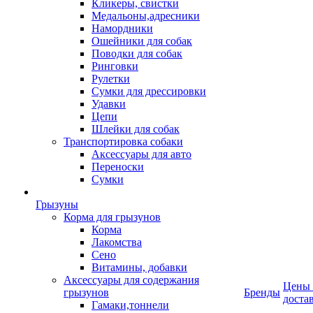
Кликеры, свистки
Медальоны,адресники
Намордники
Ошейники для собак
Поводки для собак
Ринговки
Рулетки
Сумки для дрессировки
Удавки
Цепи
Шлейки для собак
Транспортировка собаки
Аксессуары для авто
Переноски
Сумки
Грызуны
Корма для грызунов
Корма
Лакомства
Сено
Витамины, добавки
Аксессуары для содержания
Цены
грызунов
Бренды
доста
Гамаки,тоннели