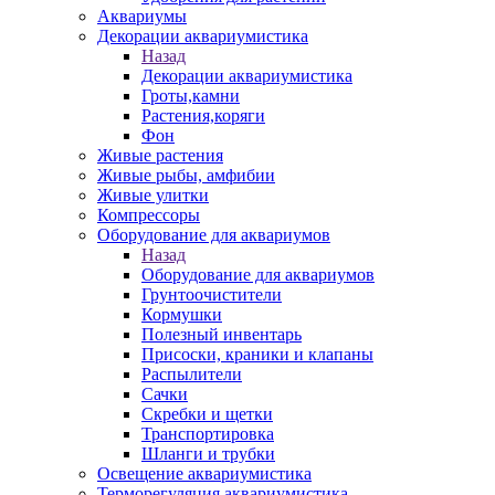
Аквариумы
Декорации аквариумистика
Назад
Декорации аквариумистика
Гроты,камни
Растения,коряги
Фон
Живые растения
Живые рыбы, амфибии
Живые улитки
Компрессоры
Оборудование для аквариумов
Назад
Оборудование для аквариумов
Грунтоочистители
Кормушки
Полезный инвентарь
Присоски, краники и клапаны
Распылители
Сачки
Скребки и щетки
Транспортировка
Шланги и трубки
Освещение аквариумистика
Терморегуляция аквариумистика