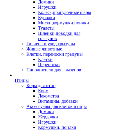
Домики
Игрушки
Колеса,прогулочные шары
Купалки
Миски,кормушки,поилки
Туалеты
Шлейки,поводки для
грызунов
Гигиена и уход грызуны
Живые животные
Клетки, переноски грызуны
Клетки
Переноски
Наполнители для грызунов
Птицы
Корм для птиц
Корм
Лакомства
Витамины, добавки
Аксессуары для клеток птицы
Домики
Жердочки
Игрушки
Кормушки, поилки