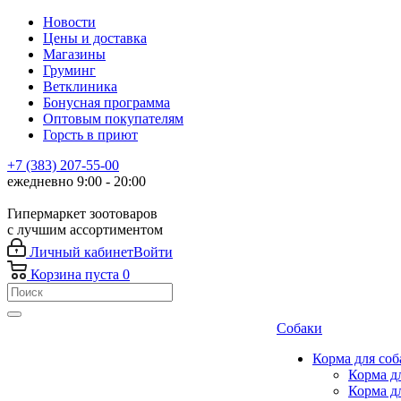
Новости
Цены и доставка
Магазины
Груминг
Ветклиника
Бонусная программа
Оптовым покупателям
Горсть в приют
+7 (383) 207-55-00
ежедневно 9:00 - 20:00
Гипермаркет зоотоваров
с лучшим ассортиментом
Личный кабинет
Войти
Корзина
пуста
0
Собаки
Корма для соб
Корма д
Корма д