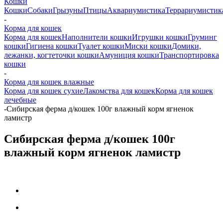
Кошки
Кошки
Собаки
Грызуны
Птицы
Аквариумистика
Террариумистик
-
Корма для кошек
Корма для кошек
Наполнители кошки
Игрушки кошки
Груминг
кошки
Гигиена кошки
Туалет кошки
Миски кошки
Домики,
лежанки, когтеточки кошки
Амуниция кошки
Транспортировка
кошки
-
Корма для кошек влажные
Корма для кошек сухие
Лакомства для кошек
Корма для кошек
лечебные
-
Сибирская ферма д/кошек 100г влажный корм ягненок
ламистр
Сибирская ферма д/кошек 100г
влажный корм ягненок ламистр