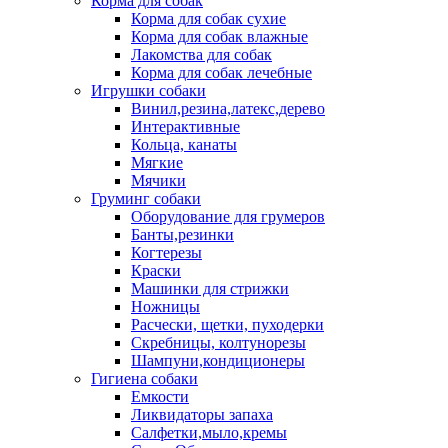
Корма для собак
Корма для собак сухие
Корма для собак влажные
Лакомства для собак
Корма для собак лечебные
Игрушки собаки
Винил,резина,латекс,дерево
Интерактивные
Кольца, канаты
Мягкие
Мячики
Груминг собаки
Оборудование для грумеров
Банты,резинки
Когтерезы
Краски
Машинки для стрижки
Ножницы
Расчески, щетки, пуходерки
Скребницы, колтунорезы
Шампуни,кондиционеры
Гигиена собаки
Емкости
Ликвидаторы запаха
Салфетки,мыло,кремы