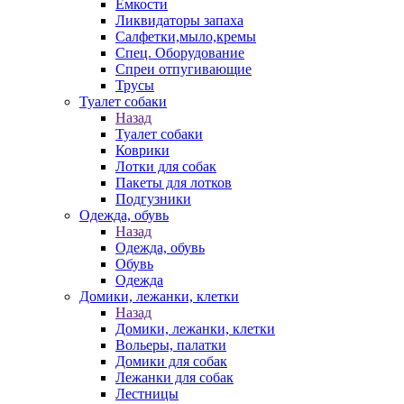
Емкости
Ликвидаторы запаха
Салфетки,мыло,кремы
Спец. Оборудование
Спреи отпугивающие
Трусы
Туалет собаки
Назад
Туалет собаки
Коврики
Лотки для собак
Пакеты для лотков
Подгузники
Одежда, обувь
Назад
Одежда, обувь
Обувь
Одежда
Домики, лежанки, клетки
Назад
Домики, лежанки, клетки
Вольеры, палатки
Домики для собак
Лежанки для собак
Лестницы