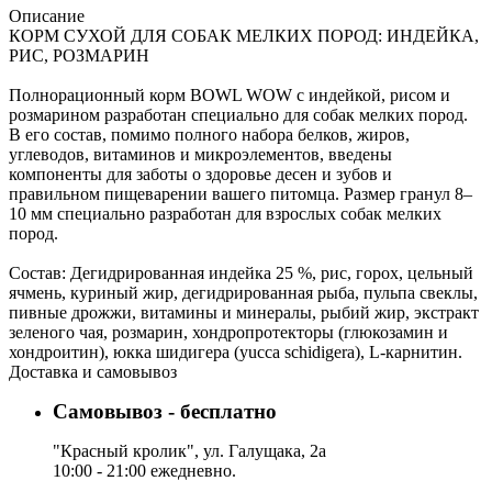
Описание
КОРМ СУХОЙ ДЛЯ СОБАК МЕЛКИХ ПОРОД: ИНДЕЙКА,
РИС, РОЗМАРИН
Полнорационный корм BOWL WOW с индейкой, рисом и
розмарином разработан специально для собак мелких пород.
В его состав, помимо полного набора белков, жиров,
углеводов, витаминов и микроэлементов, введены
компоненты для заботы о здоровье десен и зубов и
правильном пищеварении вашего питомца. Размер гранул 8–
10 мм специально разработан для взрослых собак мелких
пород.
Состав: Дегидрированная индейка 25 %, рис, горох, цельный
ячмень, куриный жир, дегидрированная рыба, пульпа свеклы,
пивные дрожжи, витамины и минералы, рыбий жир, экстракт
зеленого чая, розмарин, хондропротекторы (глюкозамин и
хондроитин), юкка шидигера (yucca schidigera), L-карнитин.
Доставка и самовывоз
Самовывоз - бесплатно
"Красный кролик", ул. Галущака, 2а
10:00 - 21:00 ежедневно.