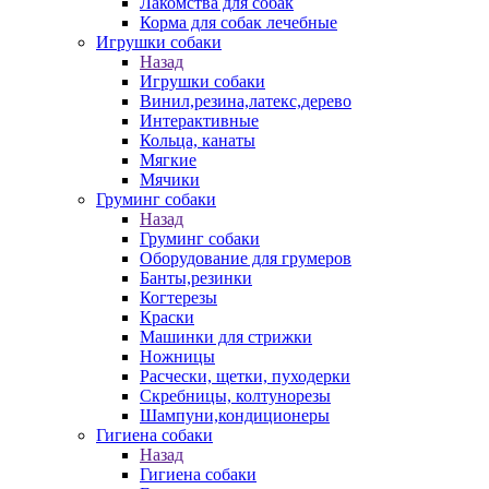
Лакомства для собак
Корма для собак лечебные
Игрушки собаки
Назад
Игрушки собаки
Винил,резина,латекс,дерево
Интерактивные
Кольца, канаты
Мягкие
Мячики
Груминг собаки
Назад
Груминг собаки
Оборудование для грумеров
Банты,резинки
Когтерезы
Краски
Машинки для стрижки
Ножницы
Расчески, щетки, пуходерки
Скребницы, колтунорезы
Шампуни,кондиционеры
Гигиена собаки
Назад
Гигиена собаки