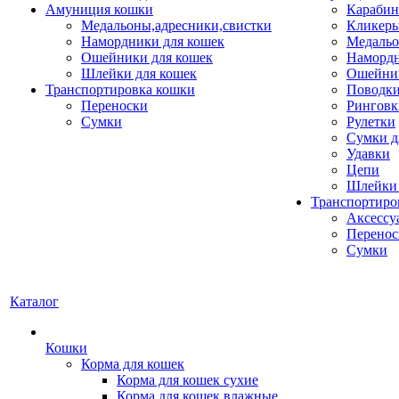
Амуниция кошки
Карабин
Медальоны,адресники,свистки
Кликеры
Намордники для кошек
Медальо
Ошейники для кошек
Наморд
Шлейки для кошек
Ошейник
Транспортировка кошки
Поводки
Переноски
Ринговк
Сумки
Рулетки
Сумки д
Удавки
Цепи
Шлейки 
Транспортиро
Аксессу
Перенос
Сумки
Каталог
Кошки
Корма для кошек
Корма для кошек сухие
Корма для кошек влажные