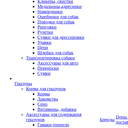
Кликеры, свистки
Медальоны,адресники
Намордники
Ошейники для собак
Поводки для собак
Ринговки
Рулетки
Сумки для дрессировки
Удавки
Цепи
Шлейки для собак
Транспортировка собаки
Аксессуары для авто
Переноски
Сумки
Грызуны
Корма для грызунов
Корма
Лакомства
Сено
Витамины, добавки
Аксессуары для содержания
Цены
грызунов
Бренды
доста
Гамаки,тоннели