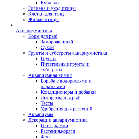
Купалки
Гигиена и уход птицы
Клетки для птиц
Живые птицы
Аквариумистика
Корм для рыб
Замороженный
Сухой
Грунты и субстраты аквариумистика
Грунты
Питательные грунты и
субстраты
Аквариумная химия
Борьба с водорослями и
паразитами
Кондиционеры и добавки
Лекарства для рыб
Тесты
Удобрения для растений
Аквариумы
Декорации аквариумистика
Гроты,камни
Растения,коряги
Фон