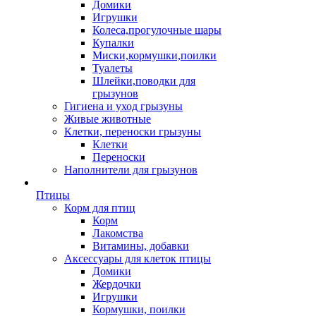
Домики
Игрушки
Колеса,прогулочные шары
Купалки
Миски,кормушки,поилки
Туалеты
Шлейки,поводки для
грызунов
Гигиена и уход грызуны
Живые животные
Клетки, переноски грызуны
Клетки
Переноски
Наполнители для грызунов
Птицы
Корм для птиц
Корм
Лакомства
Витамины, добавки
Аксессуары для клеток птицы
Домики
Жердочки
Игрушки
Кормушки, поилки