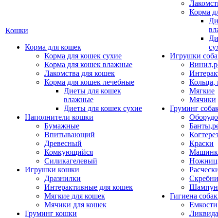
Лакомст
Корма д
Ди
вл
Кошки
Ди
Корма для кошек
су
Корма для кошек сухие
Игрушки соба
Корма для кошек влажные
Винил,р
Лакомства для кошек
Интерак
Корма для кошек лечебные
Кольца,
Диеты для кошек
Мягкие
влажные
Мячики
Диеты для кошек сухие
Груминг соба
Наполнители кошки
Оборудо
Бумажные
Банты,р
Впитывающий
Когтере
Древесный
Краски
Комкующийся
Машинки
Силикагелевый
Ножни
Игрушки кошки
Расческ
Дразнилки
Скребни
Интерактивные для кошек
Шампун
Мягкие для кошек
Гигиена соба
Мячики для кошек
Емкости
Груминг кошки
Ликвида