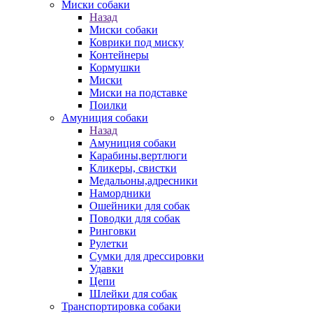
Миски собаки
Назад
Миски собаки
Коврики под миску
Контейнеры
Кормушки
Миски
Миски на подставке
Поилки
Амуниция собаки
Назад
Амуниция собаки
Карабины,вертлюги
Кликеры, свистки
Медальоны,адресники
Намордники
Ошейники для собак
Поводки для собак
Ринговки
Рулетки
Сумки для дрессировки
Удавки
Цепи
Шлейки для собак
Транспортировка собаки