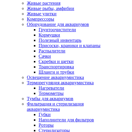
Живые растения
Живые рыбы, амфибии
Живые улитки
Компрессоры
Оборудование для аквариумов
Грунтоочистители
Кормушки
Полезный инвентарь
Присоски, краники и клапаны
Распылители
Сачки
Скребки и щетки
Транспортировка
Шланги и трубки
Освещение аквариумистика
Терморегуляция аквариумистика
Нагреватели
Термометры
Тумбы для аквариумов
Фильтрация и стерилизация
аквариумистика
Губки
Наполнители для фильтров
Роторы
Стерилизаторы