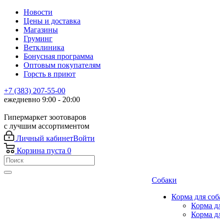
Новости
Цены и доставка
Магазины
Груминг
Ветклиника
Бонусная программа
Оптовым покупателям
Горсть в приют
+7 (383) 207-55-00
ежедневно 9:00 - 20:00
Гипермаркет зоотоваров
с лучшим ассортиментом
Личный кабинет
Войти
Корзина
пуста
0
Собаки
Корма для соб
Корма д
Корма д