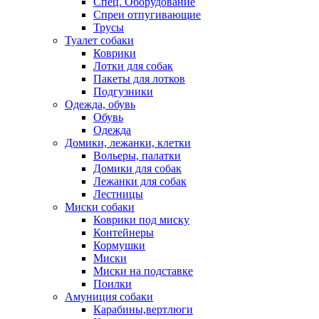
Спец. Оборудование
Спреи отпугивающие
Трусы
Туалет собаки
Коврики
Лотки для собак
Пакеты для лотков
Подгузники
Одежда, обувь
Обувь
Одежда
Домики, лежанки, клетки
Вольеры, палатки
Домики для собак
Лежанки для собак
Лестницы
Миски собаки
Коврики под миску
Контейнеры
Кормушки
Миски
Миски на подставке
Поилки
Амуниция собаки
Карабины,вертлюги