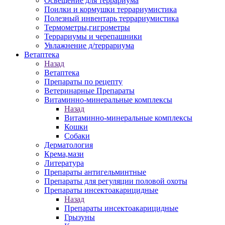
Освещение для террариума
Поилки и кормушки террариумистика
Полезный инвентарь террариумистика
Термометры,гигрометры
Террариумы и черепашники
Увлажнение д/террариума
Ветаптека
Назад
Ветаптека
Препараты по рецепту
Ветеринарные Препараты
Витаминно-минеральные комплексы
Назад
Витаминно-минеральные комплексы
Кошки
Собаки
Дерматология
Крема,мази
Литература
Препараты антигельминтные
Препараты для регуляции половой охоты
Препараты инсектоакарицидные
Назад
Препараты инсектоакарицидные
Грызуны