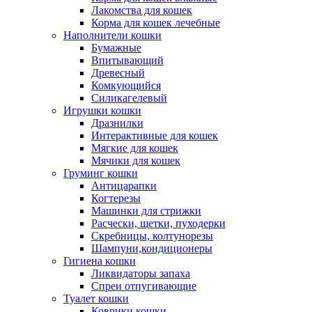
Лакомства для кошек
Корма для кошек лечебные
Наполнители кошки
Бумажные
Впитывающий
Древесный
Комкующийся
Силикагелевый
Игрушки кошки
Дразнилки
Интерактивные для кошек
Мягкие для кошек
Мячики для кошек
Груминг кошки
Антицарапки
Когтерезы
Машинки для стрижки
Расчески, щетки, пуходерки
Скребницы, колтунорезы
Шампуни,кондиционеры
Гигиена кошки
Ликвидаторы запаха
Спреи отпугивающие
Туалет кошки
Коврики кошки