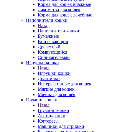
Корма для кошек влажные
Лакомства для кошек
Корма для кошек лечебные
Наполнители кошки
Назад
Наполнители кошки
Бумажные
Впитывающий
Древесный
Комкующийся
Силикагелевый
Игрушки кошки
Назад
Игрушки кошки
Дразнилки
Интерактивные для кошек
Мягкие для кошек
Мячики для кошек
Груминг кошки
Назад
Груминг кошки
Антицарапки
Когтерезы
Машинки для стрижки
Расчески, щетки, пуходерки