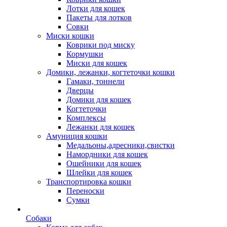
Лотки для кошек
Пакеты для лотков
Совки
Миски кошки
Коврики под миску
Кормушки
Миски для кошек
Домики, лежанки, когтеточки кошки
Гамаки, тоннели
Дверцы
Домики для кошек
Когтеточки
Комплексы
Лежанки для кошек
Амуниция кошки
Медальоны,адресники,свистки
Намордники для кошек
Ошейники для кошек
Шлейки для кошек
Транспортировка кошки
Переноски
Сумки
Собаки