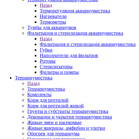
Назад
Терморегуляция аквариумистика
Нагреватели
Термометры
Тумбы для аквариумов
Фильтрация и стерилизация аквариумистика
Назад
Фильтрация и стерилизация аквариумистика
Губки
Наполнители для фильтров
Роторы
Стерилизаторы
Фильтры и помпы
Террариумистика
Назад
Террариумистика
Комплекты
Корм для рептилий
Корм для рептилий живой
Грунты и субстраты террариумистика
Декорации и укрытия террариумистика
Живые змеи и насекомые
Живые ящерицы, амфибии и улитки
Обогрев для террариума