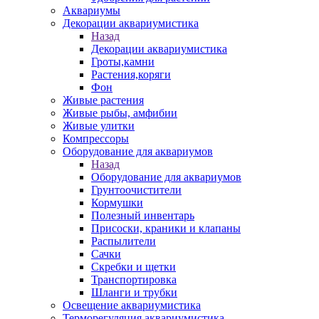
Аквариумы
Декорации аквариумистика
Назад
Декорации аквариумистика
Гроты,камни
Растения,коряги
Фон
Живые растения
Живые рыбы, амфибии
Живые улитки
Компрессоры
Оборудование для аквариумов
Назад
Оборудование для аквариумов
Грунтоочистители
Кормушки
Полезный инвентарь
Присоски, краники и клапаны
Распылители
Сачки
Скребки и щетки
Транспортировка
Шланги и трубки
Освещение аквариумистика
Терморегуляция аквариумистика