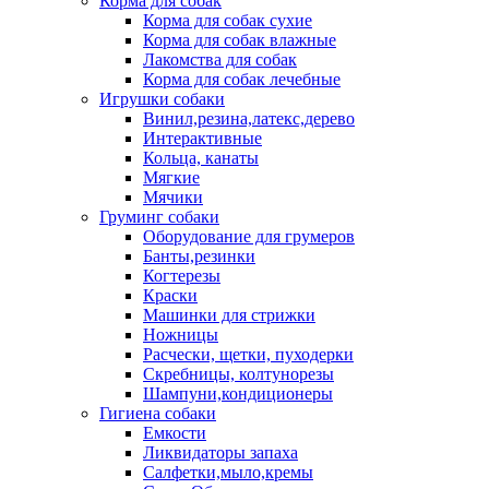
Корма для собак
Корма для собак сухие
Корма для собак влажные
Лакомства для собак
Корма для собак лечебные
Игрушки собаки
Винил,резина,латекс,дерево
Интерактивные
Кольца, канаты
Мягкие
Мячики
Груминг собаки
Оборудование для грумеров
Банты,резинки
Когтерезы
Краски
Машинки для стрижки
Ножницы
Расчески, щетки, пуходерки
Скребницы, колтунорезы
Шампуни,кондиционеры
Гигиена собаки
Емкости
Ликвидаторы запаха
Салфетки,мыло,кремы