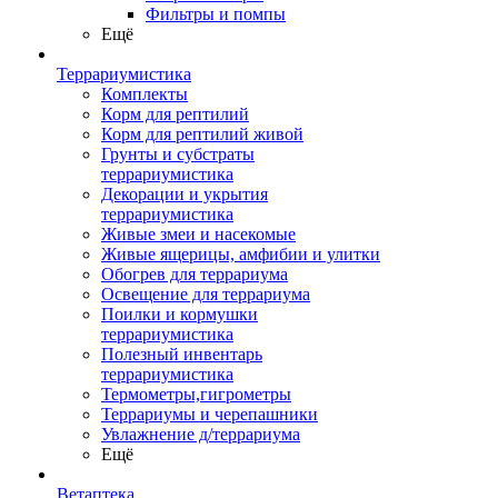
Фильтры и помпы
Ещё
Террариумистика
Комплекты
Корм для рептилий
Корм для рептилий живой
Грунты и субстраты
террариумистика
Декорации и укрытия
террариумистика
Живые змеи и насекомые
Живые ящерицы, амфибии и улитки
Обогрев для террариума
Освещение для террариума
Поилки и кормушки
террариумистика
Полезный инвентарь
террариумистика
Термометры,гигрометры
Террариумы и черепашники
Увлажнение д/террариума
Ещё
Ветаптека