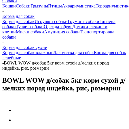
Собаки
Кошки
Собаки
Грызуны
Птицы
Аквариумистика
Террариумистик
-
Корма для собак
Корма для собак
Игрушки собаки
Груминг собаки
Гигиена
собаки
Туалет собаки
Одежда, обувь
Домики, лежанки,
клетки
Миски собаки
Амуниция собаки
Транспортировка
собаки
-
Корма для собак сухие
Корма для собак влажные
Лакомства для собак
Корма для собак
лечебные
-
BOWL WOW д/собак 5кг корм сухой д/мелких пород
индейка, рис, розмарин
BOWL WOW д/собак 5кг корм сухой д/
мелких пород индейка, рис, розмарин