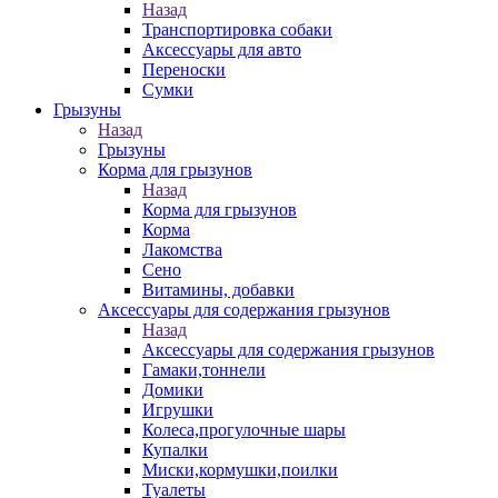
Назад
Транспортировка собаки
Аксессуары для авто
Переноски
Сумки
Грызуны
Назад
Грызуны
Корма для грызунов
Назад
Корма для грызунов
Корма
Лакомства
Сено
Витамины, добавки
Аксессуары для содержания грызунов
Назад
Аксессуары для содержания грызунов
Гамаки,тоннели
Домики
Игрушки
Колеса,прогулочные шары
Купалки
Миски,кормушки,поилки
Туалеты