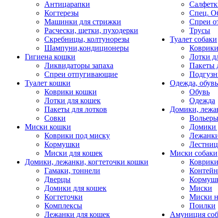
Антицарапки
Салфетк
Когтерезы
Спец. О
Машинки для стрижки
Спреи о
Расчески, щетки, пуходерки
Трусы
Скребницы, колтунорезы
Туалет собаки
Шампуни,кондиционеры
Коврик
Гигиена кошки
Лотки д
Ликвидаторы запаха
Пакеты 
Спреи отпугивающие
Подгузн
Туалет кошки
Одежда, обувь
Коврики кошки
Обувь
Лотки для кошек
Одежда
Пакеты для лотков
Домики, лежа
Совки
Вольеры
Миски кошки
Домики 
Коврики под миску
Лежанки
Кормушки
Лестни
Миски для кошек
Миски собаки
Домики, лежанки, когтеточки кошки
Коврики
Гамаки, тоннели
Контей
Дверцы
Кормуш
Домики для кошек
Миски
Когтеточки
Миски н
Комплексы
Поилки
Лежанки для кошек
Амуниция со