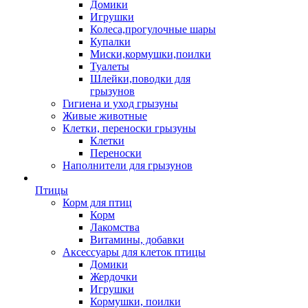
Домики
Игрушки
Колеса,прогулочные шары
Купалки
Миски,кормушки,поилки
Туалеты
Шлейки,поводки для
грызунов
Гигиена и уход грызуны
Живые животные
Клетки, переноски грызуны
Клетки
Переноски
Наполнители для грызунов
Птицы
Корм для птиц
Корм
Лакомства
Витамины, добавки
Аксессуары для клеток птицы
Домики
Жердочки
Игрушки
Кормушки, поилки