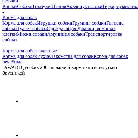
Собаки
Кошки
Собаки
Грызуны
Птицы
Аквариумистика
Террариумистик
-
Корма для собак
Корма для собак
Игрушки собаки
Груминг собаки
Гигиена
собаки
Туалет собаки
Одежда, обувь
Домики, лежанки,
клетки
Миски собаки
Амуниция собаки
Транспортировка
собаки
-
Корма для собак влажные
Корма для собак сухие
Лакомства для собак
Корма для собак
лечебные
-
AWARD д/собак 200г влажный корм паштет из утки с
брусникой