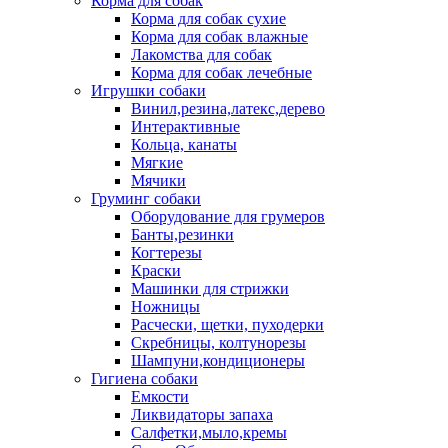
Корма для собак
Корма для собак сухие
Корма для собак влажные
Лакомства для собак
Корма для собак лечебные
Игрушки собаки
Винил,резина,латекс,дерево
Интерактивные
Кольца, канаты
Мягкие
Мячики
Груминг собаки
Оборудование для грумеров
Банты,резинки
Когтерезы
Краски
Машинки для стрижки
Ножницы
Расчески, щетки, пуходерки
Скребницы, колтунорезы
Шампуни,кондиционеры
Гигиена собаки
Емкости
Ликвидаторы запаха
Салфетки,мыло,кремы