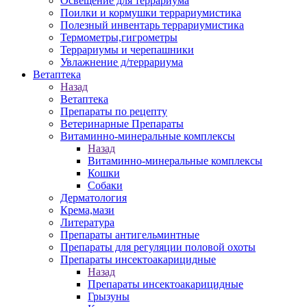
Освещение для террариума
Поилки и кормушки террариумистика
Полезный инвентарь террариумистика
Термометры,гигрометры
Террариумы и черепашники
Увлажнение д/террариума
Ветаптека
Назад
Ветаптека
Препараты по рецепту
Ветеринарные Препараты
Витаминно-минеральные комплексы
Назад
Витаминно-минеральные комплексы
Кошки
Собаки
Дерматология
Крема,мази
Литература
Препараты антигельминтные
Препараты для регуляции половой охоты
Препараты инсектоакарицидные
Назад
Препараты инсектоакарицидные
Грызуны