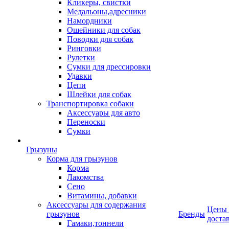
Кликеры, свистки
Медальоны,адресники
Намордники
Ошейники для собак
Поводки для собак
Ринговки
Рулетки
Сумки для дрессировки
Удавки
Цепи
Шлейки для собак
Транспортировка собаки
Аксессуары для авто
Переноски
Сумки
Грызуны
Корма для грызунов
Корма
Лакомства
Сено
Витамины, добавки
Аксессуары для содержания
Цены
грызунов
Бренды
доста
Гамаки,тоннели