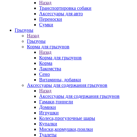
Назад
Транспортировка собаки
Аксессуары для авто
Переноски
Сумки
Грызуны
Назад
Грызуны
Корма для грызунов
Назад
Корма для грызунов
Корма
Лакомства
Сено
Витамины, добавки
Аксессуары для содержания грызунов
Назад
Аксессуары для содержания грызунов
Гамаки,тоннели
Домики
Игрушки
Колеса,прогулочные шары
Купалки
Миски,кормушки,поилки
Туалеты