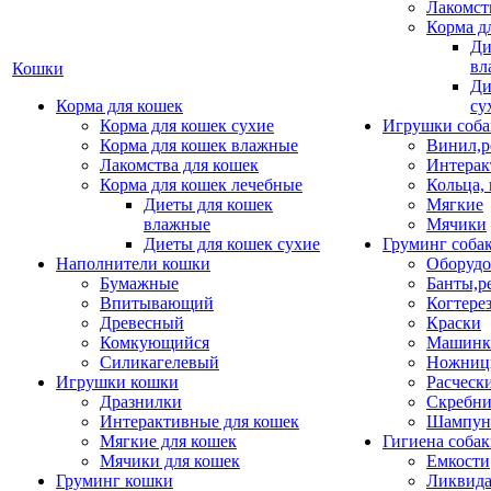
Лакомст
Корма д
Ди
вл
Кошки
Ди
Корма для кошек
су
Корма для кошек сухие
Игрушки соба
Корма для кошек влажные
Винил,р
Лакомства для кошек
Интерак
Корма для кошек лечебные
Кольца,
Диеты для кошек
Мягкие
влажные
Мячики
Диеты для кошек сухие
Груминг соба
Наполнители кошки
Оборудо
Бумажные
Банты,р
Впитывающий
Когтере
Древесный
Краски
Комкующийся
Машинки
Силикагелевый
Ножни
Игрушки кошки
Расческ
Дразнилки
Скребни
Интерактивные для кошек
Шампун
Мягкие для кошек
Гигиена соба
Мячики для кошек
Емкости
Груминг кошки
Ликвида