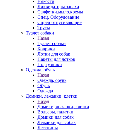
Емкости
Ликвидаторы запаха
Салфетки,мыло,кремы
Спец. Оборудование
Спреи отпугивающие
Трусы
Туалет собаки
Назад
Туалет собаки
Коврики
Лотки для собак
Пакеты для лотков
Подгузники
Одежда, обувь
Назад
Одежда, обувь
Обувь
Одежда
Домики, лежанки, клетки
Назад
Домики, лежанки, клетки
Вольеры, палатки
Домики для собак
Лежанки для собак
Лестницы