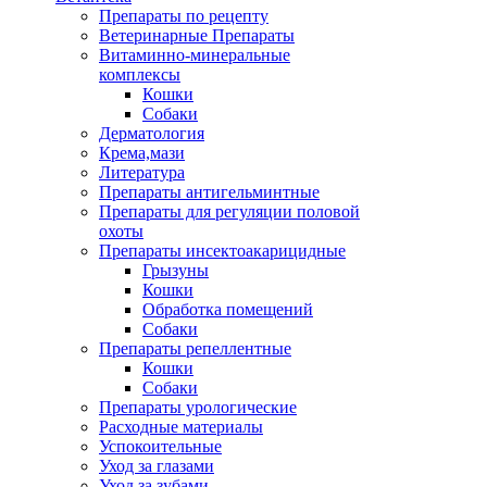
Препараты по рецепту
Ветеринарные Препараты
Витаминно-минеральные
комплексы
Кошки
Собаки
Дерматология
Крема,мази
Литература
Препараты антигельминтные
Препараты для регуляции половой
охоты
Препараты инсектоакарицидные
Грызуны
Кошки
Обработка помещений
Собаки
Препараты репеллентные
Кошки
Собаки
Препараты урологические
Расходные материалы
Успокоительные
Уход за глазами
Уход за зубами