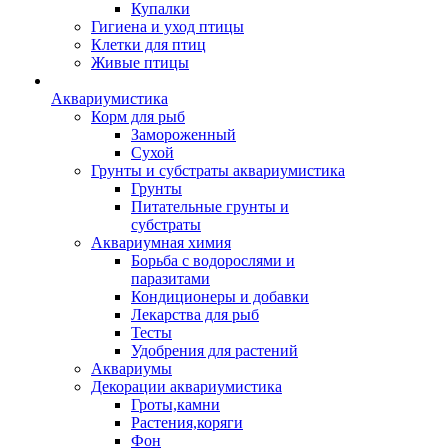
Купалки
Гигиена и уход птицы
Клетки для птиц
Живые птицы
Аквариумистика
Корм для рыб
Замороженный
Сухой
Грунты и субстраты аквариумистика
Грунты
Питательные грунты и
субстраты
Аквариумная химия
Борьба с водорослями и
паразитами
Кондиционеры и добавки
Лекарства для рыб
Тесты
Удобрения для растений
Аквариумы
Декорации аквариумистика
Гроты,камни
Растения,коряги
Фон