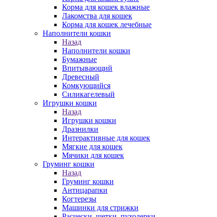
Корма для кошек влажные
Лакомства для кошек
Корма для кошек лечебные
Наполнители кошки
Назад
Наполнители кошки
Бумажные
Впитывающий
Древесный
Комкующийся
Силикагелевый
Игрушки кошки
Назад
Игрушки кошки
Дразнилки
Интерактивные для кошек
Мягкие для кошек
Мячики для кошек
Груминг кошки
Назад
Груминг кошки
Антицарапки
Когтерезы
Машинки для стрижки
Расчески, щетки, пуходерки