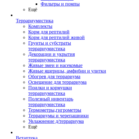
Фильтры и помпы
Ещё
Террариумистика
Комплекты
Корм для рептилий
Корм для рептилий живой
Грунты и субстраты
террариумистика
Декорации и укрытия
террариумистика
Живые змеи и насекомые
Живые ящерицы, амфибии и улитки
Обогрев для террариума
Освещение для террариума
Поилки и кормушки
террариумистика
Полезный инвентарь
террариумистика
Термометры,гигрометры
Террариумы и черепашники
Увлажнение д/террариума
Ещё
Ветаптека