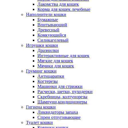
Лакомства для кошек
Корма для кошек лечебные
Наполнители кошки
Бумажные
Впитывающий
Древесный
Комкующийся
Силикагелевый
Игрушки кошки
Дразнилки
Интерактивные для кошек
Мягкие для кошек
Мячики для кошек
Груминг кошки
Антицарапки
Когтерезы
Машинки для стрижки
Расчески, щетки, пуходерки
Скребницы, колтунорезы
Шампуни,кондиционеры
Гигиена кошки
Ликвидаторы запаха
Спреи отпугивающие
Туалет кошки
Коврики кошки