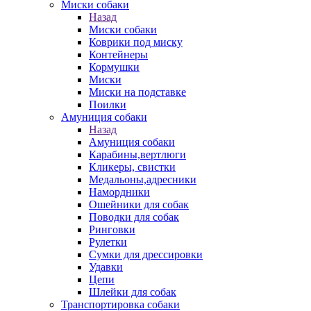
Миски собаки
Назад
Миски собаки
Коврики под миску
Контейнеры
Кормушки
Миски
Миски на подставке
Поилки
Амуниция собаки
Назад
Амуниция собаки
Карабины,вертлюги
Кликеры, свистки
Медальоны,адресники
Намордники
Ошейники для собак
Поводки для собак
Ринговки
Рулетки
Сумки для дрессировки
Удавки
Цепи
Шлейки для собак
Транспортировка собаки