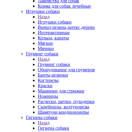
Лакомства для собак
Корма для собак лечебные
Игрушки собаки
Назад
Игрушки собаки
Винил,резина,латекс,дерево
Интерактивные
Кольца, канаты
Мягкие
Мячики
Груминг собаки
Назад
Груминг собаки
Оборудование для грумеров
Банты,резинки
Когтерезы
Краски
Машинки для стрижки
Ножницы
Расчески, щетки, пуходерки
Скребницы, колтунорезы
Шампуни,кондиционеры
Гигиена собаки
Назад
Гигиена собаки