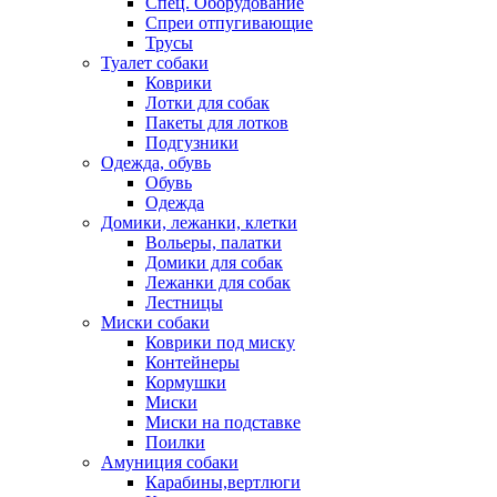
Спец. Оборудование
Спреи отпугивающие
Трусы
Туалет собаки
Коврики
Лотки для собак
Пакеты для лотков
Подгузники
Одежда, обувь
Обувь
Одежда
Домики, лежанки, клетки
Вольеры, палатки
Домики для собак
Лежанки для собак
Лестницы
Миски собаки
Коврики под миску
Контейнеры
Кормушки
Миски
Миски на подставке
Поилки
Амуниция собаки
Карабины,вертлюги