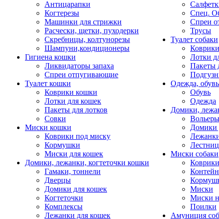
Антицарапки
Салфетк
Когтерезы
Спец. О
Машинки для стрижки
Спреи о
Расчески, щетки, пуходерки
Трусы
Скребницы, колтунорезы
Туалет собаки
Шампуни,кондиционеры
Коврик
Гигиена кошки
Лотки д
Ликвидаторы запаха
Пакеты 
Спреи отпугивающие
Подгузн
Туалет кошки
Одежда, обувь
Коврики кошки
Обувь
Лотки для кошек
Одежда
Пакеты для лотков
Домики, лежа
Совки
Вольеры
Миски кошки
Домики 
Коврики под миску
Лежанки
Кормушки
Лестни
Миски для кошек
Миски собаки
Домики, лежанки, когтеточки кошки
Коврики
Гамаки, тоннели
Контей
Дверцы
Кормуш
Домики для кошек
Миски
Когтеточки
Миски н
Комплексы
Поилки
Лежанки для кошек
Амуниция со