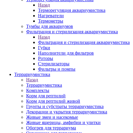
Назад
Терморегуляция аквариумистика
Нагреватели
Термометры
Тумбы для аквариумов
Фильтрация и стерилизация аквариумистика
Назад
Фильтрация и стерилизация аквариумистика
Губки
Наполнители для фильтров
Роторы
Стерилизаторы
Фильтры и помпы
Террариумистика
Назад
Террариумистика
Комплекты
Корм для рептилий
Корм для рептилий живой
Грунты и субстраты террариумистика
Декорации и укрытия террариумистика
Живые змеи и насекомые
Живые ящерицы, амфибии и улитки
Обогрев для террариума