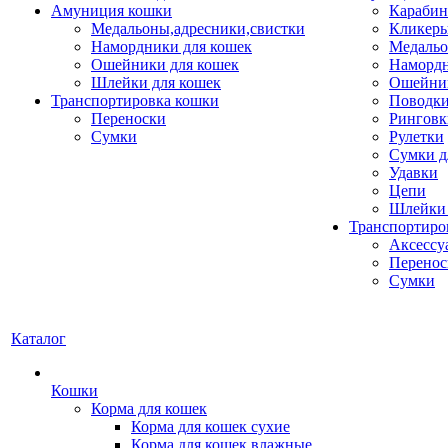
Амуниция кошки
Карабин
Медальоны,адресники,свистки
Кликеры
Намордники для кошек
Медальо
Ошейники для кошек
Наморд
Шлейки для кошек
Ошейник
Транспортировка кошки
Поводки
Переноски
Ринговк
Сумки
Рулетки
Сумки д
Удавки
Цепи
Шлейки 
Транспортиро
Аксессу
Перенос
Сумки
Каталог
Кошки
Корма для кошек
Корма для кошек сухие
Корма для кошек влажные