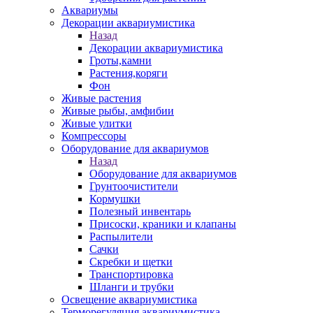
Аквариумы
Декорации аквариумистика
Назад
Декорации аквариумистика
Гроты,камни
Растения,коряги
Фон
Живые растения
Живые рыбы, амфибии
Живые улитки
Компрессоры
Оборудование для аквариумов
Назад
Оборудование для аквариумов
Грунтоочистители
Кормушки
Полезный инвентарь
Присоски, краники и клапаны
Распылители
Сачки
Скребки и щетки
Транспортировка
Шланги и трубки
Освещение аквариумистика
Терморегуляция аквариумистика