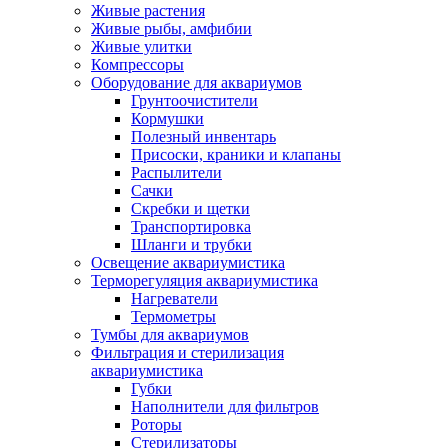
Живые растения
Живые рыбы, амфибии
Живые улитки
Компрессоры
Оборудование для аквариумов
Грунтоочистители
Кормушки
Полезный инвентарь
Присоски, краники и клапаны
Распылители
Сачки
Скребки и щетки
Транспортировка
Шланги и трубки
Освещение аквариумистика
Терморегуляция аквариумистика
Нагреватели
Термометры
Тумбы для аквариумов
Фильтрация и стерилизация
аквариумистика
Губки
Наполнители для фильтров
Роторы
Стерилизаторы