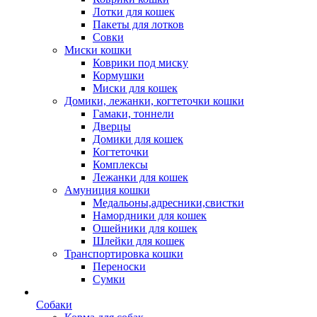
Лотки для кошек
Пакеты для лотков
Совки
Миски кошки
Коврики под миску
Кормушки
Миски для кошек
Домики, лежанки, когтеточки кошки
Гамаки, тоннели
Дверцы
Домики для кошек
Когтеточки
Комплексы
Лежанки для кошек
Амуниция кошки
Медальоны,адресники,свистки
Намордники для кошек
Ошейники для кошек
Шлейки для кошек
Транспортировка кошки
Переноски
Сумки
Собаки