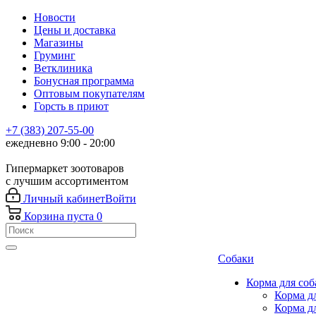
Новости
Цены и доставка
Магазины
Груминг
Ветклиника
Бонусная программа
Оптовым покупателям
Горсть в приют
+7 (383) 207-55-00
ежедневно 9:00 - 20:00
Гипермаркет зоотоваров
с лучшим ассортиментом
Личный кабинет
Войти
Корзина
пуста
0
Собаки
Корма для соб
Корма д
Корма д