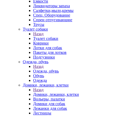
Емкости
Ликвидаторы запаха
Салфетки,мыло,кремы
Спец. Оборудование
Спреи отпугивающие
Трусы
Туалет собаки
Назад
Туалет собаки
Коврики
Лотки для собак
Пакеты для лотков
Подгузники
Одежда, обувь
Назад
Одежда, обувь
Обувь
Одежда
Домики, лежанки, клетки
Назад
Домики, лежанки, клетки
Вольеры, палатки
Домики для собак
Лежанки для собак
Лестницы