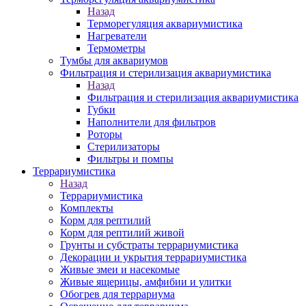
Назад
Терморегуляция аквариумистика
Нагреватели
Термометры
Тумбы для аквариумов
Фильтрация и стерилизация аквариумистика
Назад
Фильтрация и стерилизация аквариумистика
Губки
Наполнители для фильтров
Роторы
Стерилизаторы
Фильтры и помпы
Террариумистика
Назад
Террариумистика
Комплекты
Корм для рептилий
Корм для рептилий живой
Грунты и субстраты террариумистика
Декорации и укрытия террариумистика
Живые змеи и насекомые
Живые ящерицы, амфибии и улитки
Обогрев для террариума