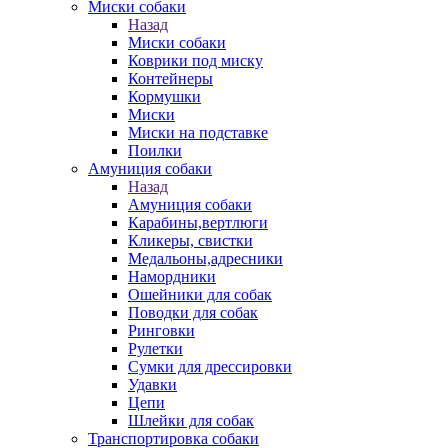
Миски собаки
Назад
Миски собаки
Коврики под миску
Контейнеры
Кормушки
Миски
Миски на подставке
Поилки
Амуниция собаки
Назад
Амуниция собаки
Карабины,вертлюги
Кликеры, свистки
Медальоны,адресники
Намордники
Ошейники для собак
Поводки для собак
Ринговки
Рулетки
Сумки для дрессировки
Удавки
Цепи
Шлейки для собак
Транспортировка собаки