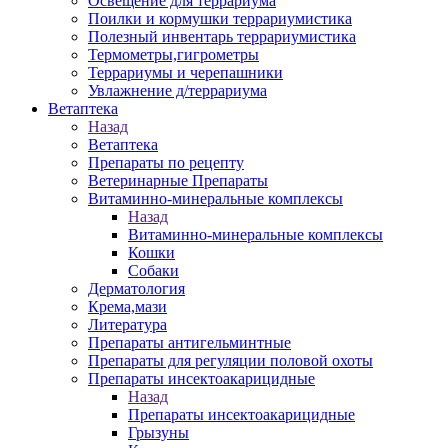
Освещение для террариума
Поилки и кормушки террариумистика
Полезный инвентарь террариумистика
Термометры,гигрометры
Террариумы и черепашники
Увлажнение д/террариума
Ветаптека
Назад
Ветаптека
Препараты по рецепту
Ветеринарные Препараты
Витаминно-минеральные комплексы
Назад
Витаминно-минеральные комплексы
Кошки
Собаки
Дерматология
Крема,мази
Литература
Препараты антигельминтные
Препараты для регуляции половой охоты
Препараты инсектоакарицидные
Назад
Препараты инсектоакарицидные
Грызуны