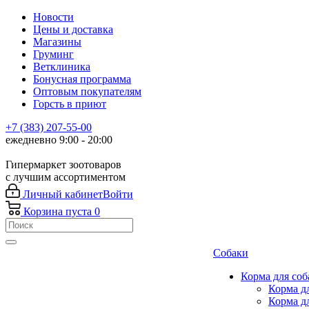
Новости
Цены и доставка
Магазины
Груминг
Ветклиника
Бонусная программа
Оптовым покупателям
Горсть в приют
+7 (383) 207-55-00
ежедневно 9:00 - 20:00
Гипермаркет зоотоваров
с лучшим ассортиментом
Личный кабинет
Войти
Корзина
пуста
0
Собаки
Корма для соб
Корма д
Корма д