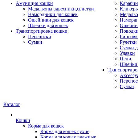
Амуниция кошки
Карабин
Медальоны,адресники,свистки
Кликеры
Намордники для кошек
Медальо
Ошейники для кошек
Наморд
Шлейки для кошек
Ошейник
Транспортировка кошки
Поводки
Переноски
Ринговк
Сумки
Рулетки
Сумки д
Удавки
Цепи
Шлейки 
Транспортиро
Аксессу
Перенос
Сумки
Каталог
Кошки
Корма для кошек
Корма для кошек сухие
Корма для кошек влажные