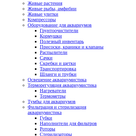
Живые растения
Живые рыбы, амфибии
Живые улитки
Компрессоры
Оборудование для аквариумов
Грунтоочистители
Кормушки
Полезный инвентарь
Присоски, краники и клапаны
Распылители
Сачки
Скребки и щетки
Транспортировка
Шланги и трубки
Освещение аквариумистика
Терморегуляция аквариумистика
Нагреватели
Термометры
Тумбы для аквариумов
Фильтрация и стерилизация
аквариумистика
Губки
Наполнители для фильтров
Роторы
Стерилизаторы