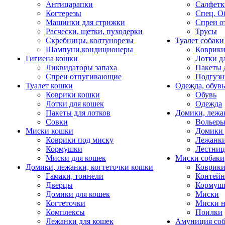
Антицарапки
Салфетк
Когтерезы
Спец. О
Машинки для стрижки
Спреи о
Расчески, щетки, пуходерки
Трусы
Скребницы, колтунорезы
Туалет собаки
Шампуни,кондиционеры
Коврик
Гигиена кошки
Лотки д
Ликвидаторы запаха
Пакеты 
Спреи отпугивающие
Подгузн
Туалет кошки
Одежда, обувь
Коврики кошки
Обувь
Лотки для кошек
Одежда
Пакеты для лотков
Домики, лежа
Совки
Вольеры
Миски кошки
Домики 
Коврики под миску
Лежанки
Кормушки
Лестни
Миски для кошек
Миски собаки
Домики, лежанки, когтеточки кошки
Коврики
Гамаки, тоннели
Контей
Дверцы
Кормуш
Домики для кошек
Миски
Когтеточки
Миски н
Комплексы
Поилки
Лежанки для кошек
Амуниция со