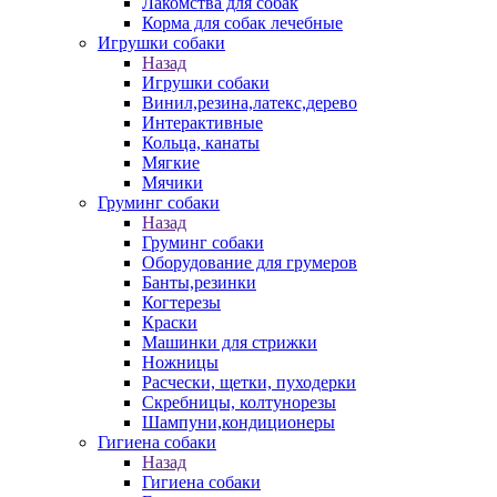
Лакомства для собак
Корма для собак лечебные
Игрушки собаки
Назад
Игрушки собаки
Винил,резина,латекс,дерево
Интерактивные
Кольца, канаты
Мягкие
Мячики
Груминг собаки
Назад
Груминг собаки
Оборудование для грумеров
Банты,резинки
Когтерезы
Краски
Машинки для стрижки
Ножницы
Расчески, щетки, пуходерки
Скребницы, колтунорезы
Шампуни,кондиционеры
Гигиена собаки
Назад
Гигиена собаки