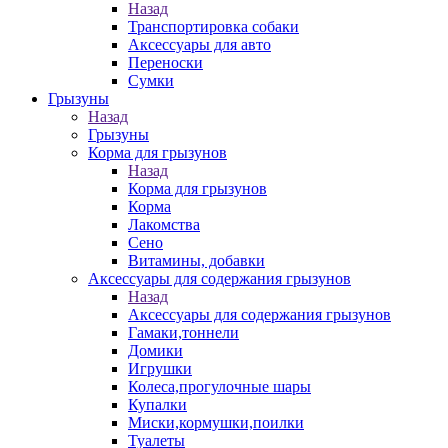
Назад
Транспортировка собаки
Аксессуары для авто
Переноски
Сумки
Грызуны
Назад
Грызуны
Корма для грызунов
Назад
Корма для грызунов
Корма
Лакомства
Сено
Витамины, добавки
Аксессуары для содержания грызунов
Назад
Аксессуары для содержания грызунов
Гамаки,тоннели
Домики
Игрушки
Колеса,прогулочные шары
Купалки
Миски,кормушки,поилки
Туалеты