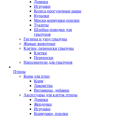
Домики
Игрушки
Колеса,прогулочные шары
Купалки
Миски,кормушки,поилки
Туалеты
Шлейки,поводки для
грызунов
Гигиена и уход грызуны
Живые животные
Клетки, переноски грызуны
Клетки
Переноски
Наполнители для грызунов
Птицы
Корм для птиц
Корм
Лакомства
Витамины, добавки
Аксессуары для клеток птицы
Домики
Жердочки
Игрушки
Кормушки, поилки