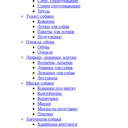
Спец. Оборудование
Спреи отпугивающие
Трусы
Туалет собаки
Коврики
Лотки для собак
Пакеты для лотков
Подгузники
Одежда, обувь
Обувь
Одежда
Домики, лежанки, клетки
Вольеры, палатки
Домики для собак
Лежанки для собак
Лестницы
Миски собаки
Коврики под миску
Контейнеры
Кормушки
Миски
Миски на подставке
Поилки
Амуниция собаки
Карабины,вертлюги