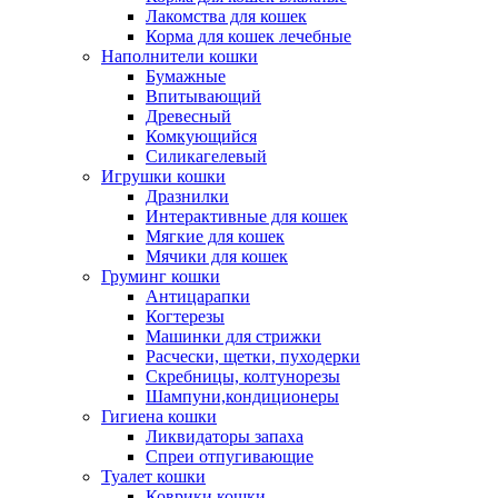
Лакомства для кошек
Корма для кошек лечебные
Наполнители кошки
Бумажные
Впитывающий
Древесный
Комкующийся
Силикагелевый
Игрушки кошки
Дразнилки
Интерактивные для кошек
Мягкие для кошек
Мячики для кошек
Груминг кошки
Антицарапки
Когтерезы
Машинки для стрижки
Расчески, щетки, пуходерки
Скребницы, колтунорезы
Шампуни,кондиционеры
Гигиена кошки
Ликвидаторы запаха
Спреи отпугивающие
Туалет кошки
Коврики кошки