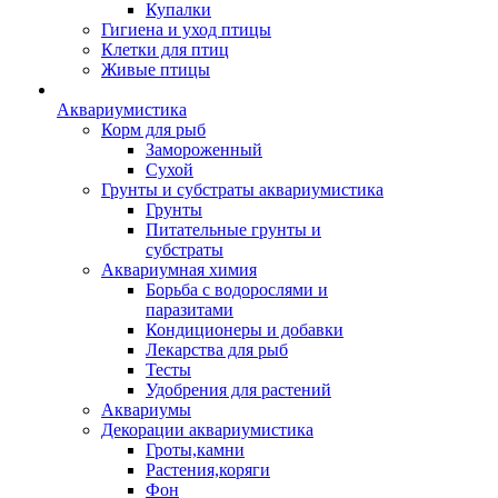
Купалки
Гигиена и уход птицы
Клетки для птиц
Живые птицы
Аквариумистика
Корм для рыб
Замороженный
Сухой
Грунты и субстраты аквариумистика
Грунты
Питательные грунты и
субстраты
Аквариумная химия
Борьба с водорослями и
паразитами
Кондиционеры и добавки
Лекарства для рыб
Тесты
Удобрения для растений
Аквариумы
Декорации аквариумистика
Гроты,камни
Растения,коряги
Фон