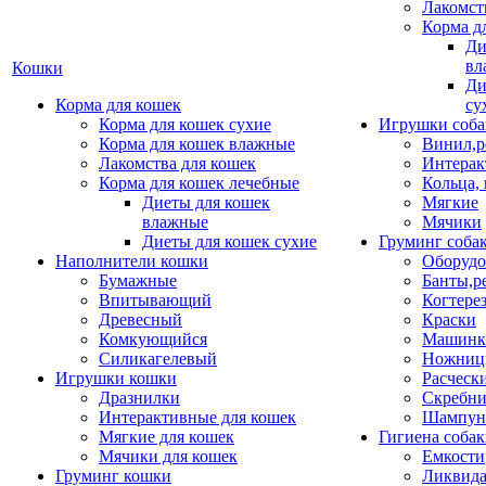
Лакомст
Корма д
Ди
вл
Кошки
Ди
Корма для кошек
су
Корма для кошек сухие
Игрушки соба
Корма для кошек влажные
Винил,р
Лакомства для кошек
Интерак
Корма для кошек лечебные
Кольца,
Диеты для кошек
Мягкие
влажные
Мячики
Диеты для кошек сухие
Груминг соба
Наполнители кошки
Оборудо
Бумажные
Банты,р
Впитывающий
Когтере
Древесный
Краски
Комкующийся
Машинки
Силикагелевый
Ножни
Игрушки кошки
Расческ
Дразнилки
Скребни
Интерактивные для кошек
Шампун
Мягкие для кошек
Гигиена соба
Мячики для кошек
Емкости
Груминг кошки
Ликвида