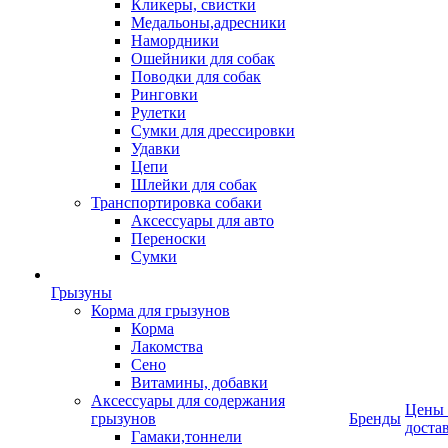
Кликеры, свистки
Медальоны,адресники
Намордники
Ошейники для собак
Поводки для собак
Ринговки
Рулетки
Сумки для дрессировки
Удавки
Цепи
Шлейки для собак
Транспортировка собаки
Аксессуары для авто
Переноски
Сумки
Грызуны
Корма для грызунов
Корма
Лакомства
Сено
Витамины, добавки
Аксессуары для содержания
Цены
грызунов
Бренды
доста
Гамаки,тоннели