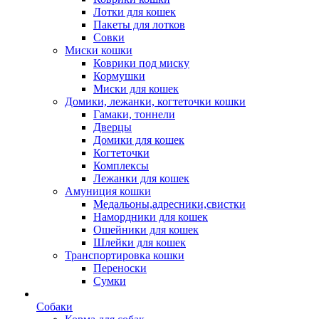
Лотки для кошек
Пакеты для лотков
Совки
Миски кошки
Коврики под миску
Кормушки
Миски для кошек
Домики, лежанки, когтеточки кошки
Гамаки, тоннели
Дверцы
Домики для кошек
Когтеточки
Комплексы
Лежанки для кошек
Амуниция кошки
Медальоны,адресники,свистки
Намордники для кошек
Ошейники для кошек
Шлейки для кошек
Транспортировка кошки
Переноски
Сумки
Собаки