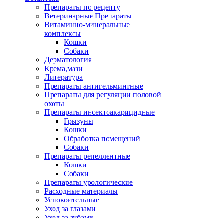
Препараты по рецепту
Ветеринарные Препараты
Витаминно-минеральные
комплексы
Кошки
Собаки
Дерматология
Крема,мази
Литература
Препараты антигельминтные
Препараты для регуляции половой
охоты
Препараты инсектоакарицидные
Грызуны
Кошки
Обработка помещений
Собаки
Препараты репеллентные
Кошки
Собаки
Препараты урологические
Расходные материалы
Успокоительные
Уход за глазами
Уход за зубами