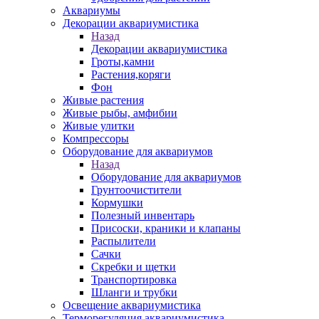
Аквариумы
Декорации аквариумистика
Назад
Декорации аквариумистика
Гроты,камни
Растения,коряги
Фон
Живые растения
Живые рыбы, амфибии
Живые улитки
Компрессоры
Оборудование для аквариумов
Назад
Оборудование для аквариумов
Грунтоочистители
Кормушки
Полезный инвентарь
Присоски, краники и клапаны
Распылители
Сачки
Скребки и щетки
Транспортировка
Шланги и трубки
Освещение аквариумистика
Терморегуляция аквариумистика