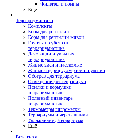
Фильтры и помпы
Ещё
Террариумистика
Комплекты
Корм для рептилий
Корм для рептилий живой
Грунты и субстраты
террариумистика
Декорации и укрытия
террариумистика
Живые змеи и насекомые
Живые ящерицы, амфибии и улитки
Обогрев для террариума
Освещение для террариума
Поилки и кормушки
террариумистика
Полезный инвентарь
террариумистика
Термометры,гигрометры
Террариумы и черепашники
Увлажнение д/террариума
Ещё
Ветаптека