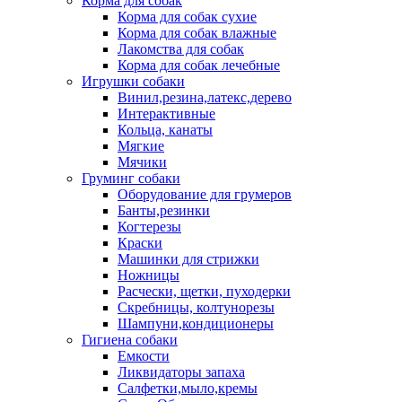
Корма для собак
Корма для собак сухие
Корма для собак влажные
Лакомства для собак
Корма для собак лечебные
Игрушки собаки
Винил,резина,латекс,дерево
Интерактивные
Кольца, канаты
Мягкие
Мячики
Груминг собаки
Оборудование для грумеров
Банты,резинки
Когтерезы
Краски
Машинки для стрижки
Ножницы
Расчески, щетки, пуходерки
Скребницы, колтунорезы
Шампуни,кондиционеры
Гигиена собаки
Емкости
Ликвидаторы запаха
Салфетки,мыло,кремы