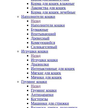
Корма для кошек влажные
Лакомства для кошек
Корма для кошек лечебные
Наполнители кошки
Назад
Наполнители кошки
Бумажные
Впитывающий
Древесный
Комкующийся
Силикагелевый
Игрушки кошки
Назад
Игрушки кошки
Дразнилки
Интерактивные для кошек
Мягкие для кошек
Мячики для кошек
Груминг кошки
Назад
Груминг кошки
Антицарапки
Когтерезы
Машинки для стрижки
Расчески, щетки, пуходерки