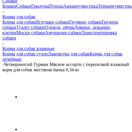
Собаки
Кошки
Собаки
Грызуны
Птицы
Аквариумистика
Террариумистик
-
Корма для собак
Корма для собак
Игрушки собаки
Груминг собаки
Гигиена
собаки
Туалет собаки
Одежда, обувь
Домики, лежанки,
клетки
Миски собаки
Амуниция собаки
Транспортировка
собаки
-
Корма для собак влажные
Корма для собак сухие
Лакомства для собак
Корма для собак
лечебные
-
Четвероногий Гурман Мясное ассорти с перепелкой влажный
корм для собак жестяная банка 0,34 кг