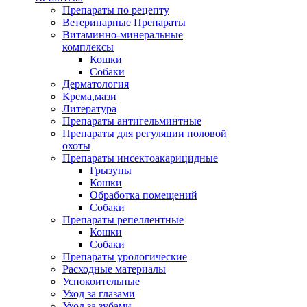
Препараты по рецепту
Ветеринарные Препараты
Витаминно-минеральные
комплексы
Кошки
Собаки
Дерматология
Крема,мази
Литература
Препараты антигельминтные
Препараты для регуляции половой
охоты
Препараты инсектоакарицидные
Грызуны
Кошки
Обработка помещений
Собаки
Препараты репеллентные
Кошки
Собаки
Препараты урологические
Расходные материалы
Успокоительные
Уход за глазами
Уход за зубами