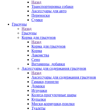
Назад
Транспортировка собаки
Аксессуары для авто
Переноски
Сумки
Грызуны
Назад
Грызуны
Корма для грызунов
Назад
Корма для грызунов
Корма
Лакомства
Сено
Витамины, добавки
Аксессуары для содержания грызунов
Назад
Аксессуары для содержания грызунов
Гамаки,тоннели
Домики
Игрушки
Колеса,прогулочные шары
Купалки
Миски,кормушки,поилки
Туалеты