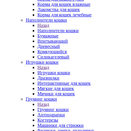
Корма для кошек влажные
Лакомства для кошек
Корма для кошек лечебные
Наполнители кошки
Назад
Наполнители кошки
Бумажные
Впитывающий
Древесный
Комкующийся
Силикагелевый
Игрушки кошки
Назад
Игрушки кошки
Дразнилки
Интерактивные для кошек
Мягкие для кошек
Мячики для кошек
Груминг кошки
Назад
Груминг кошки
Антицарапки
Когтерезы
Машинки для стрижки
Расчески, щетки, пуходерки