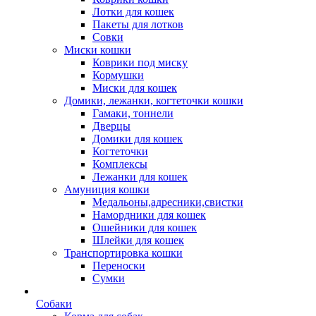
Лотки для кошек
Пакеты для лотков
Совки
Миски кошки
Коврики под миску
Кормушки
Миски для кошек
Домики, лежанки, когтеточки кошки
Гамаки, тоннели
Дверцы
Домики для кошек
Когтеточки
Комплексы
Лежанки для кошек
Амуниция кошки
Медальоны,адресники,свистки
Намордники для кошек
Ошейники для кошек
Шлейки для кошек
Транспортировка кошки
Переноски
Сумки
Собаки