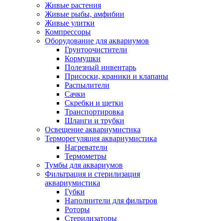
Живые растения
Живые рыбы, амфибии
Живые улитки
Компрессоры
Оборудование для аквариумов
Грунтоочистители
Кормушки
Полезный инвентарь
Присоски, краники и клапаны
Распылители
Сачки
Скребки и щетки
Транспортировка
Шланги и трубки
Освещение аквариумистика
Терморегуляция аквариумистика
Нагреватели
Термометры
Тумбы для аквариумов
Фильтрация и стерилизация
аквариумистика
Губки
Наполнители для фильтров
Роторы
Стерилизаторы