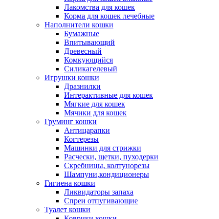
Лакомства для кошек
Корма для кошек лечебные
Наполнители кошки
Бумажные
Впитывающий
Древесный
Комкующийся
Силикагелевый
Игрушки кошки
Дразнилки
Интерактивные для кошек
Мягкие для кошек
Мячики для кошек
Груминг кошки
Антицарапки
Когтерезы
Машинки для стрижки
Расчески, щетки, пуходерки
Скребницы, колтунорезы
Шампуни,кондиционеры
Гигиена кошки
Ликвидаторы запаха
Спреи отпугивающие
Туалет кошки
Коврики кошки