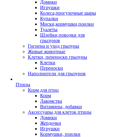
Домики
Игрушки
Колеса,прогулочные шары
Купалки
Миски,кормушки,поилки
Туалеты
Шлейки,поводки для
грызунов
Гигиена и уход грызуны
Живые животные
Клетки, переноски грызуны
Клетки
Переноски
Наполнители для грызунов
Птицы
Корм для птиц
Корм
Лакомства
Витамины, добавки
Аксессуары для клеток птицы
Домики
Жердочки
Игрушки
Кормушки, поилки