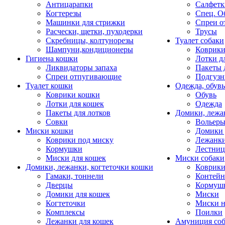
Антицарапки
Салфетк
Когтерезы
Спец. О
Машинки для стрижки
Спреи о
Расчески, щетки, пуходерки
Трусы
Скребницы, колтунорезы
Туалет собаки
Шампуни,кондиционеры
Коврик
Гигиена кошки
Лотки д
Ликвидаторы запаха
Пакеты 
Спреи отпугивающие
Подгузн
Туалет кошки
Одежда, обувь
Коврики кошки
Обувь
Лотки для кошек
Одежда
Пакеты для лотков
Домики, лежа
Совки
Вольеры
Миски кошки
Домики 
Коврики под миску
Лежанки
Кормушки
Лестни
Миски для кошек
Миски собаки
Домики, лежанки, когтеточки кошки
Коврики
Гамаки, тоннели
Контей
Дверцы
Кормуш
Домики для кошек
Миски
Когтеточки
Миски н
Комплексы
Поилки
Лежанки для кошек
Амуниция со