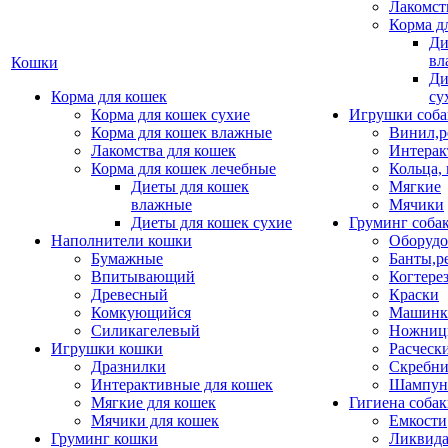
Лакомст
Корма д
Ди
вл
Кошки
Ди
Корма для кошек
су
Корма для кошек сухие
Игрушки соба
Корма для кошек влажные
Винил,р
Лакомства для кошек
Интерак
Корма для кошек лечебные
Кольца,
Диеты для кошек
Мягкие
влажные
Мячики
Диеты для кошек сухие
Груминг соба
Наполнители кошки
Оборудо
Бумажные
Банты,р
Впитывающий
Когтере
Древесный
Краски
Комкующийся
Машинки
Силикагелевый
Ножни
Игрушки кошки
Расческ
Дразнилки
Скребни
Интерактивные для кошек
Шампун
Мягкие для кошек
Гигиена соба
Мячики для кошек
Емкости
Груминг кошки
Ликвида