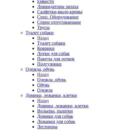
Емкости
Ликвидаторы запаха
Салфетки,мыло,кремы
Спец. Оборудование
Спреи отпугивающие
Трусы
Туалет собаки
Назад
Туалет собаки
Коврики
Лотки для собак
Пакеты для лотков
Подгузники
Одежда, обувь
Назад
Одежда, обувь
Обувь
Одежда
Домики, лежанки, клетки
Назад
Домики, лежанки, клетки
Вольеры, палатки
Домики для собак
Лежанки для собак
Лестницы