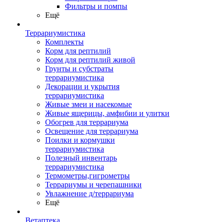
Фильтры и помпы
Ещё
Террариумистика
Комплекты
Корм для рептилий
Корм для рептилий живой
Грунты и субстраты
террариумистика
Декорации и укрытия
террариумистика
Живые змеи и насекомые
Живые ящерицы, амфибии и улитки
Обогрев для террариума
Освещение для террариума
Поилки и кормушки
террариумистика
Полезный инвентарь
террариумистика
Термометры,гигрометры
Террариумы и черепашники
Увлажнение д/террариума
Ещё
Ветаптека