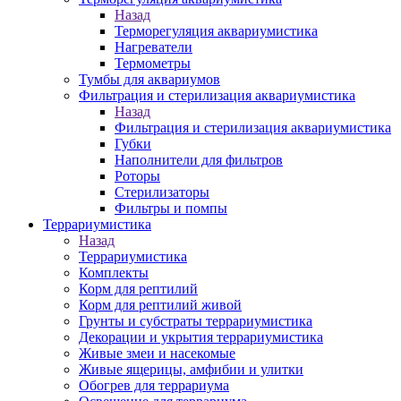
Назад
Терморегуляция аквариумистика
Нагреватели
Термометры
Тумбы для аквариумов
Фильтрация и стерилизация аквариумистика
Назад
Фильтрация и стерилизация аквариумистика
Губки
Наполнители для фильтров
Роторы
Стерилизаторы
Фильтры и помпы
Террариумистика
Назад
Террариумистика
Комплекты
Корм для рептилий
Корм для рептилий живой
Грунты и субстраты террариумистика
Декорации и укрытия террариумистика
Живые змеи и насекомые
Живые ящерицы, амфибии и улитки
Обогрев для террариума