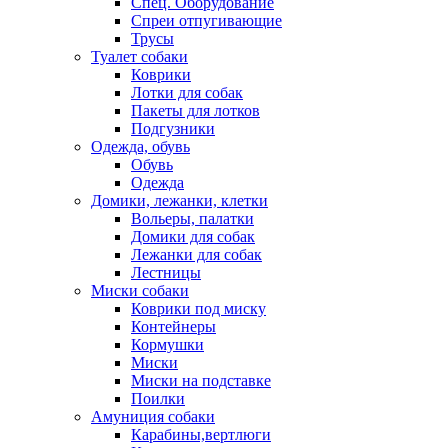
Спец. Оборудование
Спреи отпугивающие
Трусы
Туалет собаки
Коврики
Лотки для собак
Пакеты для лотков
Подгузники
Одежда, обувь
Обувь
Одежда
Домики, лежанки, клетки
Вольеры, палатки
Домики для собак
Лежанки для собак
Лестницы
Миски собаки
Коврики под миску
Контейнеры
Кормушки
Миски
Миски на подставке
Поилки
Амуниция собаки
Карабины,вертлюги