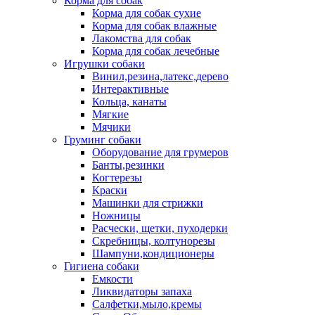
Корма для собак
Корма для собак сухие
Корма для собак влажные
Лакомства для собак
Корма для собак лечебные
Игрушки собаки
Винил,резина,латекс,дерево
Интерактивные
Кольца, канаты
Мягкие
Мячики
Груминг собаки
Оборудование для грумеров
Банты,резинки
Когтерезы
Краски
Машинки для стрижки
Ножницы
Расчески, щетки, пуходерки
Скребницы, колтунорезы
Шампуни,кондиционеры
Гигиена собаки
Емкости
Ликвидаторы запаха
Салфетки,мыло,кремы