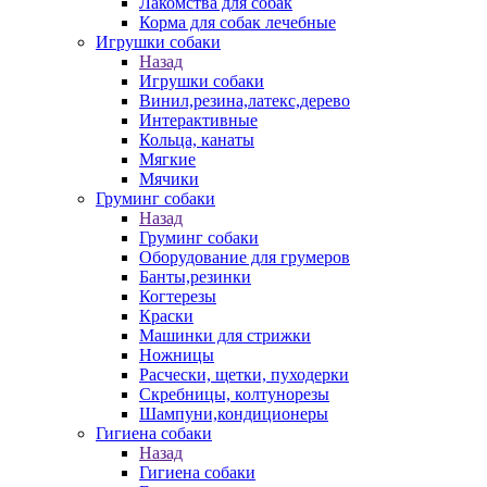
Лакомства для собак
Корма для собак лечебные
Игрушки собаки
Назад
Игрушки собаки
Винил,резина,латекс,дерево
Интерактивные
Кольца, канаты
Мягкие
Мячики
Груминг собаки
Назад
Груминг собаки
Оборудование для грумеров
Банты,резинки
Когтерезы
Краски
Машинки для стрижки
Ножницы
Расчески, щетки, пуходерки
Скребницы, колтунорезы
Шампуни,кондиционеры
Гигиена собаки
Назад
Гигиена собаки