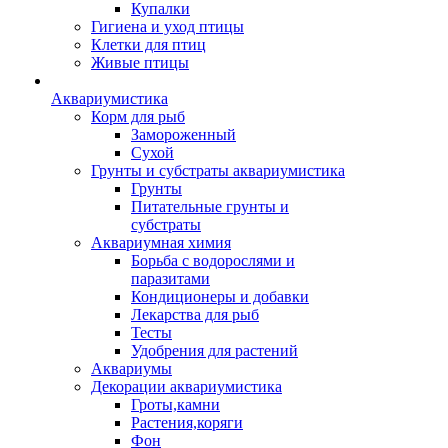
Купалки
Гигиена и уход птицы
Клетки для птиц
Живые птицы
Аквариумистика
Корм для рыб
Замороженный
Сухой
Грунты и субстраты аквариумистика
Грунты
Питательные грунты и
субстраты
Аквариумная химия
Борьба с водорослями и
паразитами
Кондиционеры и добавки
Лекарства для рыб
Тесты
Удобрения для растений
Аквариумы
Декорации аквариумистика
Гроты,камни
Растения,коряги
Фон