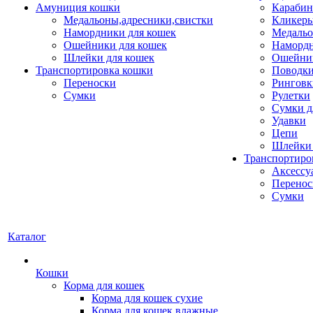
Амуниция кошки
Карабин
Медальоны,адресники,свистки
Кликеры
Намордники для кошек
Медальо
Ошейники для кошек
Наморд
Шлейки для кошек
Ошейник
Транспортировка кошки
Поводки
Переноски
Ринговк
Сумки
Рулетки
Сумки д
Удавки
Цепи
Шлейки 
Транспортиро
Аксессу
Перенос
Сумки
Каталог
Кошки
Корма для кошек
Корма для кошек сухие
Корма для кошек влажные