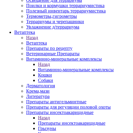
Освещение для террариума
Поилки и кормушки террариумистика
Полезный инвентарь террариумистика
Термометры,гигрометры
Террариумы и черепашники
Увлажнение д/террариума
Ветаптека
Назад
Ветаптека
Препараты по рецепту
Ветеринарные Препараты
Витаминно-минеральные комплексы
Назад
Витаминно-минеральные комплексы
Кошки
Собаки
Дерматология
Крема,мази
Литература
Препараты антигельминтные
Препараты для регуляции половой охоты
Препараты инсектоакарицидные
Назад
Препараты инсектоакарицидные
Грызуны