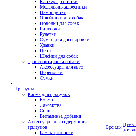
Кликеры, свистки
Медальоны,адресники
Намордники
Ошейники для собак
Поводки для собак
Ринговки
Рулетки
Сумки для дрессировки
Удавки
Цепи
Шлейки для собак
Транспортировка собаки
Аксессуары для авто
Переноски
Сумки
Грызуны
Корма для грызунов
Корма
Лакомства
Сено
Витамины, добавки
Аксессуары для содержания
Цены
грызунов
Бренды
доста
Гамаки,тоннели