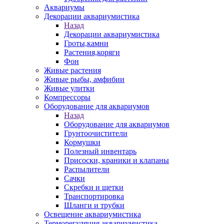
Аквариумы
Декорации аквариумистика
Назад
Декорации аквариумистика
Гроты,камни
Растения,коряги
Фон
Живые растения
Живые рыбы, амфибии
Живые улитки
Компрессоры
Оборудование для аквариумов
Назад
Оборудование для аквариумов
Грунтоочистители
Кормушки
Полезный инвентарь
Присоски, краники и клапаны
Распылители
Сачки
Скребки и щетки
Транспортировка
Шланги и трубки
Освещение аквариумистика
Терморегуляция аквариумистика