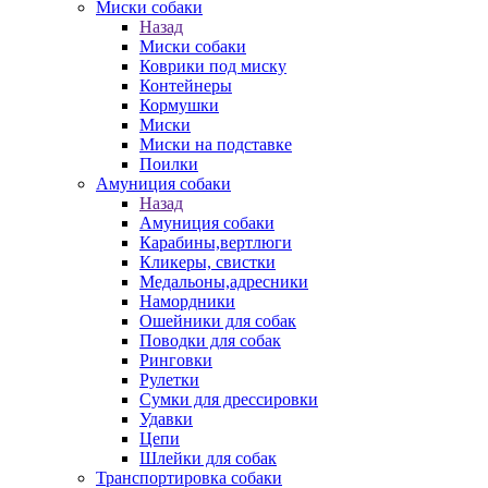
Миски собаки
Назад
Миски собаки
Коврики под миску
Контейнеры
Кормушки
Миски
Миски на подставке
Поилки
Амуниция собаки
Назад
Амуниция собаки
Карабины,вертлюги
Кликеры, свистки
Медальоны,адресники
Намордники
Ошейники для собак
Поводки для собак
Ринговки
Рулетки
Сумки для дрессировки
Удавки
Цепи
Шлейки для собак
Транспортировка собаки