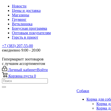
Новости
Цены и доставка
Магазины
Груминг
Ветклиника
Бонусная программа
Оптовым покупателям
Горсть в приют
+7 (383) 207-55-00
ежедневно 9:00 - 20:00
Гипермаркет зоотоваров
с лучшим ассортиментом
Личный кабинет
Войти
Корзина
пуста
0
Собаки
Корма для соб
Корма д
Корма д