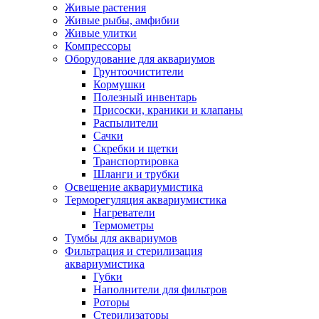
Живые растения
Живые рыбы, амфибии
Живые улитки
Компрессоры
Оборудование для аквариумов
Грунтоочистители
Кормушки
Полезный инвентарь
Присоски, краники и клапаны
Распылители
Сачки
Скребки и щетки
Транспортировка
Шланги и трубки
Освещение аквариумистика
Терморегуляция аквариумистика
Нагреватели
Термометры
Тумбы для аквариумов
Фильтрация и стерилизация
аквариумистика
Губки
Наполнители для фильтров
Роторы
Стерилизаторы