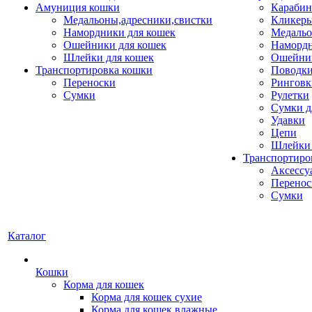
Амуниция кошки
Карабин
Медальоны,адресники,свистки
Кликеры
Намордники для кошек
Медальо
Ошейники для кошек
Наморд
Шлейки для кошек
Ошейник
Транспортировка кошки
Поводки
Переноски
Ринговк
Сумки
Рулетки
Сумки д
Удавки
Цепи
Шлейки 
Транспортиро
Аксессу
Перенос
Сумки
Каталог
Кошки
Корма для кошек
Корма для кошек сухие
Корма для кошек влажные