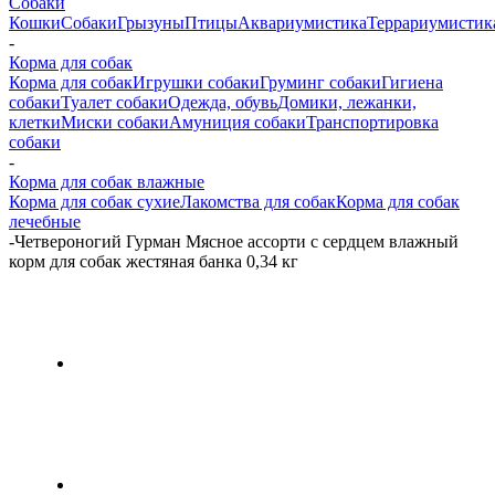
Собаки
Кошки
Собаки
Грызуны
Птицы
Аквариумистика
Террариумистик
-
Корма для собак
Корма для собак
Игрушки собаки
Груминг собаки
Гигиена
собаки
Туалет собаки
Одежда, обувь
Домики, лежанки,
клетки
Миски собаки
Амуниция собаки
Транспортировка
собаки
-
Корма для собак влажные
Корма для собак сухие
Лакомства для собак
Корма для собак
лечебные
-
Четвероногий Гурман Мясное ассорти с сердцем влажный
корм для собак жестяная банка 0,34 кг