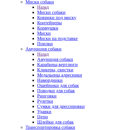
Миски собаки
Назад
Миски собаки
Коврики под миску
Контейнеры
Кормушки
Миски
Миски на подставке
Поилки
Амуниция собаки
Назад
Амуниция собаки
Карабины,вертлюги
Кликеры, свистки
Медальоны,адресники
Намордники
Ошейники для собак
Поводки для собак
Ринговки
Рулетки
Сумки для дрессировки
Удавки
Цепи
Шлейки для собак
Транспортировка собаки