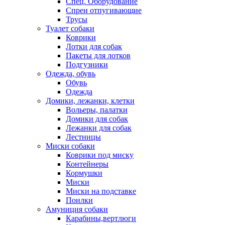
Спец. Оборудование
Спреи отпугивающие
Трусы
Туалет собаки
Коврики
Лотки для собак
Пакеты для лотков
Подгузники
Одежда, обувь
Обувь
Одежда
Домики, лежанки, клетки
Вольеры, палатки
Домики для собак
Лежанки для собак
Лестницы
Миски собаки
Коврики под миску
Контейнеры
Кормушки
Миски
Миски на подставке
Поилки
Амуниция собаки
Карабины,вертлюги