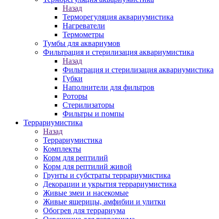
Назад
Терморегуляция аквариумистика
Нагреватели
Термометры
Тумбы для аквариумов
Фильтрация и стерилизация аквариумистика
Назад
Фильтрация и стерилизация аквариумистика
Губки
Наполнители для фильтров
Роторы
Стерилизаторы
Фильтры и помпы
Террариумистика
Назад
Террариумистика
Комплекты
Корм для рептилий
Корм для рептилий живой
Грунты и субстраты террариумистика
Декорации и укрытия террариумистика
Живые змеи и насекомые
Живые ящерицы, амфибии и улитки
Обогрев для террариума