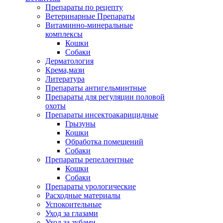
Препараты по рецепту
Ветеринарные Препараты
Витаминно-минеральные
комплексы
Кошки
Собаки
Дерматология
Крема,мази
Литература
Препараты антигельминтные
Препараты для регуляции половой
охоты
Препараты инсектоакарицидные
Грызуны
Кошки
Обработка помещений
Собаки
Препараты репеллентные
Кошки
Собаки
Препараты урологические
Расходные материалы
Успокоительные
Уход за глазами
Уход за зубами