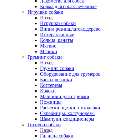
Лакомства для собак
Корма для собак лечебные
Игрушки собаки
Назад
Игрушки собаки
Винил,резина,латекс,дерево
Интерактивные
Кольца, канаты
Мягкие
Мячики
Груминг собаки
Назад
Груминг собаки
Оборудование для грумеров
Банты,резинки
Когтерезы
Краски
Машинки для стрижки
Ножницы
Расчески, щетки, пуходерки
Скребницы, колтунорезы
Шампуни,кондиционеры
Гигиена собаки
Назад
Гигиена собаки