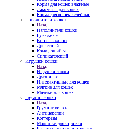
Корма для кошек влажные
Лакомства для кошек
Корма для кошек лечебные
Наполнители кошки
Назад
Наполнители кошки
Бумажные
Впитывающий
Древесный
Комкующийся
Силикагелевый
Игрушки кошки
Назад
Игрушки кошки
Дразнилки
Интерактивные для кошек
Мягкие для кошек
Мячики для кошек
Груминг кошки
Назад
Груминг кошки
Антицарапки
Когтерезы
Машинки для стрижки
Расчески, щетки, пуходерки