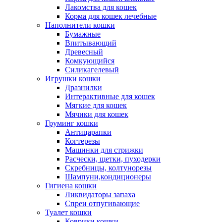
Лакомства для кошек
Корма для кошек лечебные
Наполнители кошки
Бумажные
Впитывающий
Древесный
Комкующийся
Силикагелевый
Игрушки кошки
Дразнилки
Интерактивные для кошек
Мягкие для кошек
Мячики для кошек
Груминг кошки
Антицарапки
Когтерезы
Машинки для стрижки
Расчески, щетки, пуходерки
Скребницы, колтунорезы
Шампуни,кондиционеры
Гигиена кошки
Ликвидаторы запаха
Спреи отпугивающие
Туалет кошки
Коврики кошки