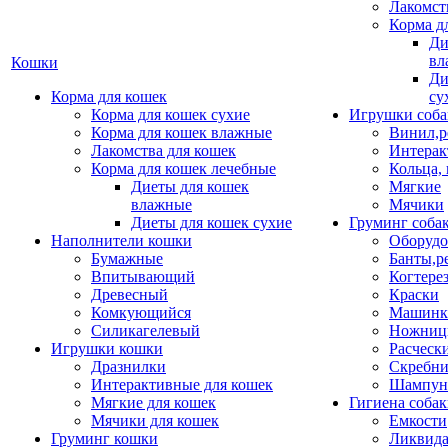
Лакомст
Корма д
Ди
вл
Кошки
Ди
Корма для кошек
су
Корма для кошек сухие
Игрушки соба
Корма для кошек влажные
Винил,р
Лакомства для кошек
Интерак
Корма для кошек лечебные
Кольца,
Диеты для кошек
Мягкие
влажные
Мячики
Диеты для кошек сухие
Груминг соба
Наполнители кошки
Оборудо
Бумажные
Банты,р
Впитывающий
Когтере
Древесный
Краски
Комкующийся
Машинки
Силикагелевый
Ножни
Игрушки кошки
Расческ
Дразнилки
Скребни
Интерактивные для кошек
Шампун
Мягкие для кошек
Гигиена соба
Мячики для кошек
Емкости
Груминг кошки
Ликвида