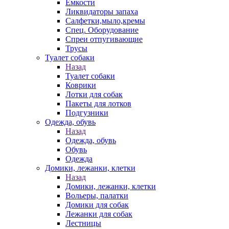
Емкости
Ликвидаторы запаха
Салфетки,мыло,кремы
Спец. Оборудование
Спреи отпугивающие
Трусы
Туалет собаки
Назад
Туалет собаки
Коврики
Лотки для собак
Пакеты для лотков
Подгузники
Одежда, обувь
Назад
Одежда, обувь
Обувь
Одежда
Домики, лежанки, клетки
Назад
Домики, лежанки, клетки
Вольеры, палатки
Домики для собак
Лежанки для собак
Лестницы