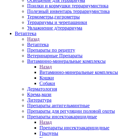
Освещение для террариума
Поилки и кормушки террариумистика
Полезный инвентарь террариумистика
Термометры,гигрометры
Террариумы и черепашники
Увлажнение д/террариума
Ветаптека
Назад
Ветаптека
Препараты по рецепту
Ветеринарные Препараты
Витаминно-минеральные комплексы
Назад
Витаминно-минеральные комплексы
Кошки
Собаки
Дерматология
Крема,мази
Литература
Препараты антигельминтные
Препараты для регуляции половой охоты
Препараты инсектоакарицидные
Назад
Препараты инсектоакарицидные
Грызуны