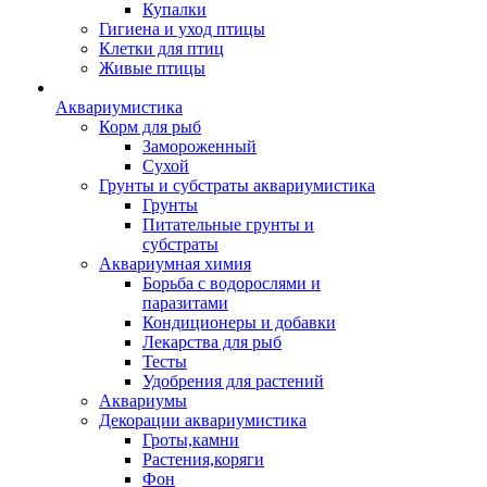
Купалки
Гигиена и уход птицы
Клетки для птиц
Живые птицы
Аквариумистика
Корм для рыб
Замороженный
Сухой
Грунты и субстраты аквариумистика
Грунты
Питательные грунты и
субстраты
Аквариумная химия
Борьба с водорослями и
паразитами
Кондиционеры и добавки
Лекарства для рыб
Тесты
Удобрения для растений
Аквариумы
Декорации аквариумистика
Гроты,камни
Растения,коряги
Фон