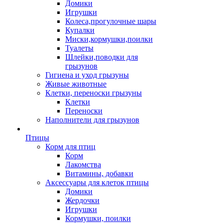
Домики
Игрушки
Колеса,прогулочные шары
Купалки
Миски,кормушки,поилки
Туалеты
Шлейки,поводки для
грызунов
Гигиена и уход грызуны
Живые животные
Клетки, переноски грызуны
Клетки
Переноски
Наполнители для грызунов
Птицы
Корм для птиц
Корм
Лакомства
Витамины, добавки
Аксессуары для клеток птицы
Домики
Жердочки
Игрушки
Кормушки, поилки