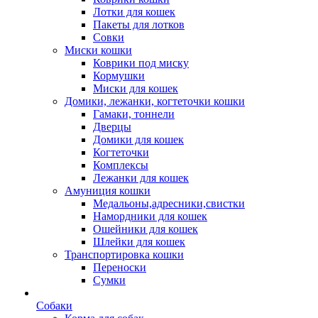
Лотки для кошек
Пакеты для лотков
Совки
Миски кошки
Коврики под миску
Кормушки
Миски для кошек
Домики, лежанки, когтеточки кошки
Гамаки, тоннели
Дверцы
Домики для кошек
Когтеточки
Комплексы
Лежанки для кошек
Амуниция кошки
Медальоны,адресники,свистки
Намордники для кошек
Ошейники для кошек
Шлейки для кошек
Транспортировка кошки
Переноски
Сумки
Собаки