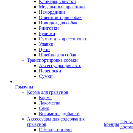
Кликеры, свистки
Медальоны,адресники
Намордники
Ошейники для собак
Поводки для собак
Ринговки
Рулетки
Сумки для дрессировки
Удавки
Цепи
Шлейки для собак
Транспортировка собаки
Аксессуары для авто
Переноски
Сумки
Грызуны
Корма для грызунов
Корма
Лакомства
Сено
Витамины, добавки
Аксессуары для содержания
Цены
грызунов
Бренды
доста
Гамаки,тоннели