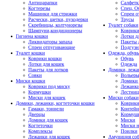
Антицарапки
Салфетк
Когтерезы
Спец. О
Машинки для стрижки
Спреи о
Расчески, щетки, пуходерки
Трусы
Скребницы, колтунорезы
Туалет собаки
Шампуни,кондиционеры
Коврик
Гигиена кошки
Лотки д
Ликвидаторы запаха
Пакеты 
Спреи отпугивающие
Подгузн
Туалет кошки
Одежда, обувь
Коврики кошки
Обувь
Лотки для кошек
Одежда
Пакеты для лотков
Домики, лежа
Совки
Вольеры
Миски кошки
Домики 
Коврики под миску
Лежанки
Кормушки
Лестни
Миски для кошек
Миски собаки
Домики, лежанки, когтеточки кошки
Коврики
Гамаки, тоннели
Контей
Дверцы
Кормуш
Домики для кошек
Миски
Когтеточки
Миски н
Комплексы
Поилки
Лежанки для кошек
Амуниция со