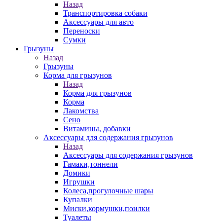
Назад
Транспортировка собаки
Аксессуары для авто
Переноски
Сумки
Грызуны
Назад
Грызуны
Корма для грызунов
Назад
Корма для грызунов
Корма
Лакомства
Сено
Витамины, добавки
Аксессуары для содержания грызунов
Назад
Аксессуары для содержания грызунов
Гамаки,тоннели
Домики
Игрушки
Колеса,прогулочные шары
Купалки
Миски,кормушки,поилки
Туалеты