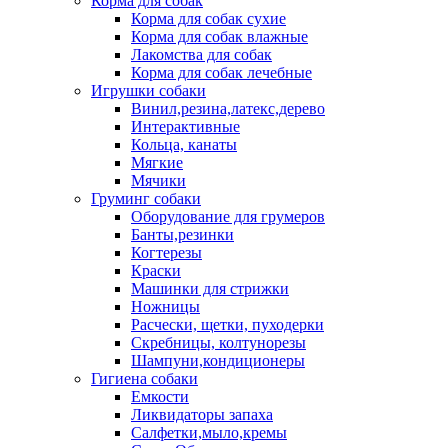
Корма для собак
Корма для собак сухие
Корма для собак влажные
Лакомства для собак
Корма для собак лечебные
Игрушки собаки
Винил,резина,латекс,дерево
Интерактивные
Кольца, канаты
Мягкие
Мячики
Груминг собаки
Оборудование для грумеров
Банты,резинки
Когтерезы
Краски
Машинки для стрижки
Ножницы
Расчески, щетки, пуходерки
Скребницы, колтунорезы
Шампуни,кондиционеры
Гигиена собаки
Емкости
Ликвидаторы запаха
Салфетки,мыло,кремы