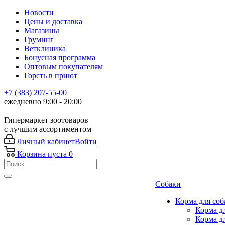
Новости
Цены и доставка
Магазины
Груминг
Ветклиника
Бонусная программа
Оптовым покупателям
Горсть в приют
+7 (383) 207-55-00
ежедневно 9:00 - 20:00
Гипермаркет зоотоваров
с лучшим ассортиментом
Личный кабинет
Войти
Корзина
пуста
0
Собаки
Корма для соб
Корма д
Корма д