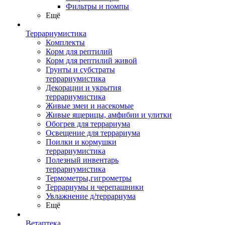
Фильтры и помпы
Ещё
Террариумистика
Комплекты
Корм для рептилий
Корм для рептилий живой
Грунты и субстраты
террариумистика
Декорации и укрытия
террариумистика
Живые змеи и насекомые
Живые ящерицы, амфибии и улитки
Обогрев для террариума
Освещение для террариума
Поилки и кормушки
террариумистика
Полезный инвентарь
террариумистика
Термометры,гигрометры
Террариумы и черепашники
Увлажнение д/террариума
Ещё
Ветаптека