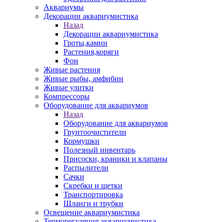
Аквариумы
Декорации аквариумистика
Назад
Декорации аквариумистика
Гроты,камни
Растения,коряги
Фон
Живые растения
Живые рыбы, амфибии
Живые улитки
Компрессоры
Оборудование для аквариумов
Назад
Оборудование для аквариумов
Грунтоочистители
Кормушки
Полезный инвентарь
Присоски, краники и клапаны
Распылители
Сачки
Скребки и щетки
Транспортировка
Шланги и трубки
Освещение аквариумистика
Терморегуляция аквариумистика