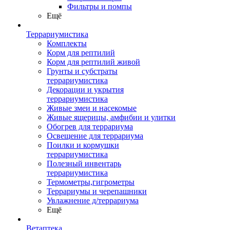
Фильтры и помпы
Ещё
Террариумистика
Комплекты
Корм для рептилий
Корм для рептилий живой
Грунты и субстраты
террариумистика
Декорации и укрытия
террариумистика
Живые змеи и насекомые
Живые ящерицы, амфибии и улитки
Обогрев для террариума
Освещение для террариума
Поилки и кормушки
террариумистика
Полезный инвентарь
террариумистика
Термометры,гигрометры
Террариумы и черепашники
Увлажнение д/террариума
Ещё
Ветаптека