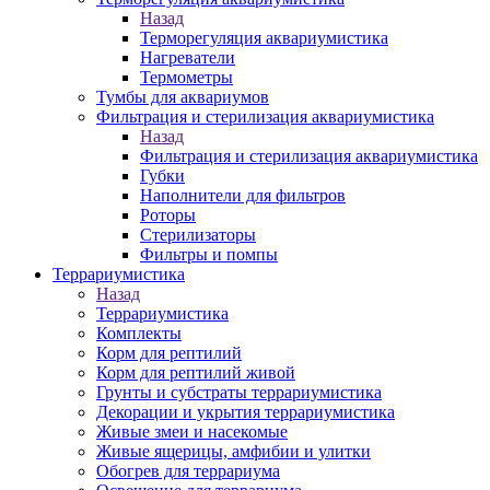
Назад
Терморегуляция аквариумистика
Нагреватели
Термометры
Тумбы для аквариумов
Фильтрация и стерилизация аквариумистика
Назад
Фильтрация и стерилизация аквариумистика
Губки
Наполнители для фильтров
Роторы
Стерилизаторы
Фильтры и помпы
Террариумистика
Назад
Террариумистика
Комплекты
Корм для рептилий
Корм для рептилий живой
Грунты и субстраты террариумистика
Декорации и укрытия террариумистика
Живые змеи и насекомые
Живые ящерицы, амфибии и улитки
Обогрев для террариума