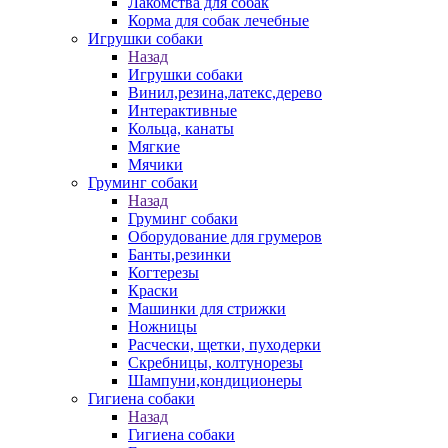
Лакомства для собак
Корма для собак лечебные
Игрушки собаки
Назад
Игрушки собаки
Винил,резина,латекс,дерево
Интерактивные
Кольца, канаты
Мягкие
Мячики
Груминг собаки
Назад
Груминг собаки
Оборудование для грумеров
Банты,резинки
Когтерезы
Краски
Машинки для стрижки
Ножницы
Расчески, щетки, пуходерки
Скребницы, колтунорезы
Шампуни,кондиционеры
Гигиена собаки
Назад
Гигиена собаки