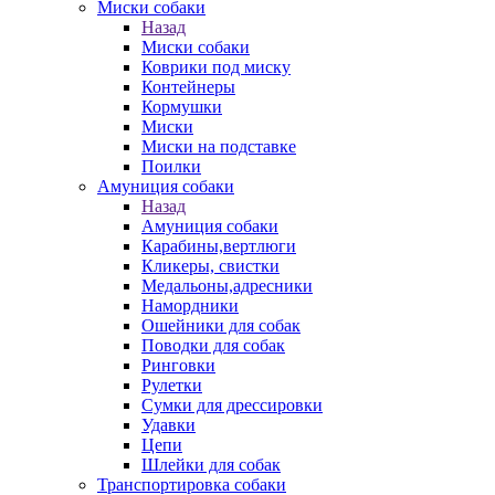
Миски собаки
Назад
Миски собаки
Коврики под миску
Контейнеры
Кормушки
Миски
Миски на подставке
Поилки
Амуниция собаки
Назад
Амуниция собаки
Карабины,вертлюги
Кликеры, свистки
Медальоны,адресники
Намордники
Ошейники для собак
Поводки для собак
Ринговки
Рулетки
Сумки для дрессировки
Удавки
Цепи
Шлейки для собак
Транспортировка собаки