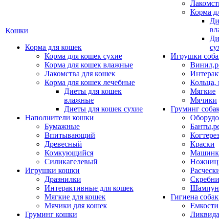
Лакомст
Корма д
Ди
вл
Кошки
Ди
Корма для кошек
су
Корма для кошек сухие
Игрушки соба
Корма для кошек влажные
Винил,р
Лакомства для кошек
Интерак
Корма для кошек лечебные
Кольца,
Диеты для кошек
Мягкие
влажные
Мячики
Диеты для кошек сухие
Груминг соба
Наполнители кошки
Оборудо
Бумажные
Банты,р
Впитывающий
Когтере
Древесный
Краски
Комкующийся
Машинки
Силикагелевый
Ножни
Игрушки кошки
Расческ
Дразнилки
Скребни
Интерактивные для кошек
Шампун
Мягкие для кошек
Гигиена соба
Мячики для кошек
Емкости
Груминг кошки
Ликвида