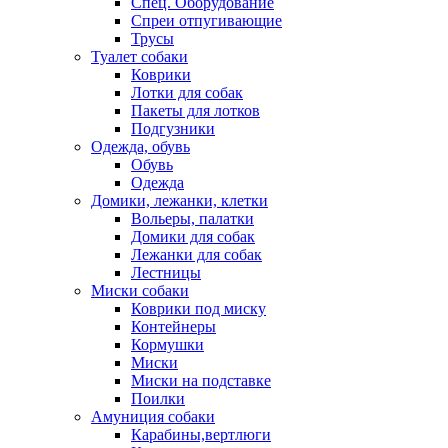
Спец. Оборудование
Спреи отпугивающие
Трусы
Туалет собаки
Коврики
Лотки для собак
Пакеты для лотков
Подгузники
Одежда, обувь
Обувь
Одежда
Домики, лежанки, клетки
Вольеры, палатки
Домики для собак
Лежанки для собак
Лестницы
Миски собаки
Коврики под миску
Контейнеры
Кормушки
Миски
Миски на подставке
Поилки
Амуниция собаки
Карабины,вертлюги