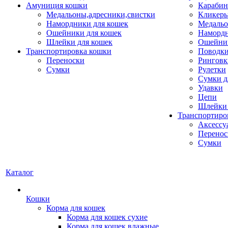
Амуниция кошки
Карабин
Медальоны,адресники,свистки
Кликеры
Намордники для кошек
Медальо
Ошейники для кошек
Наморд
Шлейки для кошек
Ошейник
Транспортировка кошки
Поводки
Переноски
Ринговк
Сумки
Рулетки
Сумки д
Удавки
Цепи
Шлейки 
Транспортиро
Аксессу
Перенос
Сумки
Каталог
Кошки
Корма для кошек
Корма для кошек сухие
Корма для кошек влажные