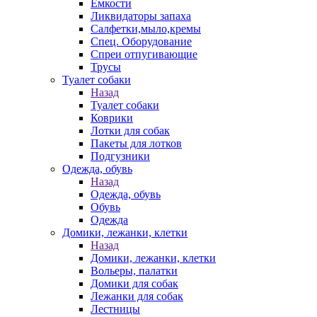
Емкости
Ликвидаторы запаха
Салфетки,мыло,кремы
Спец. Оборудование
Спреи отпугивающие
Трусы
Туалет собаки
Назад
Туалет собаки
Коврики
Лотки для собак
Пакеты для лотков
Подгузники
Одежда, обувь
Назад
Одежда, обувь
Обувь
Одежда
Домики, лежанки, клетки
Назад
Домики, лежанки, клетки
Вольеры, палатки
Домики для собак
Лежанки для собак
Лестницы