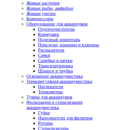
Живые растения
Живые рыбы, амфибии
Живые улитки
Компрессоры
Оборудование для аквариумов
Грунтоочистители
Кормушки
Полезный инвентарь
Присоски, краники и клапаны
Распылители
Сачки
Скребки и щетки
Транспортировка
Шланги и трубки
Освещение аквариумистика
Терморегуляция аквариумистика
Нагреватели
Термометры
Тумбы для аквариумов
Фильтрация и стерилизация
аквариумистика
Губки
Наполнители для фильтров
Роторы
Стерилизаторы