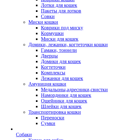
Лотки для кошек
Пакеты для лотков
Совки
Миски кошки
Коврики под миску
Кормушки
Миски для кошек
Домики, лежанки, когтеточки кошки
Гамаки, тоннели
Дверцы
Домики для кошек
Когтеточки
Комплексы
Лежанки для кошек
Амуниция кошки
Медальоны,адресники,свистки
Намордники для кошек
Ошейники для кошек
Шлейки для кошек
Транспортировка кошки
Переноски
Сумки
Собаки