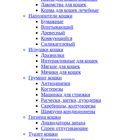
Лакомства для кошек
Корма для кошек лечебные
Наполнители кошки
Бумажные
Впитывающий
Древесный
Комкующийся
Силикагелевый
Игрушки кошки
Дразнилки
Интерактивные для кошек
Мягкие для кошек
Мячики для кошек
Груминг кошки
Антицарапки
Когтерезы
Машинки для стрижки
Расчески, щетки, пуходерки
Скребницы, колтунорезы
Шампуни,кондиционеры
Гигиена кошки
Ликвидаторы запаха
Спреи отпугивающие
Туалет кошки
Коврики кошки