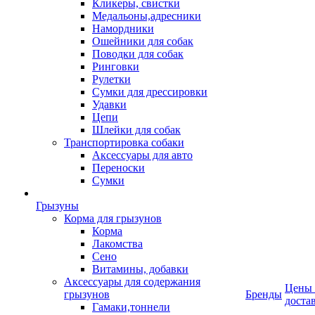
Кликеры, свистки
Медальоны,адресники
Намордники
Ошейники для собак
Поводки для собак
Ринговки
Рулетки
Сумки для дрессировки
Удавки
Цепи
Шлейки для собак
Транспортировка собаки
Аксессуары для авто
Переноски
Сумки
Грызуны
Корма для грызунов
Корма
Лакомства
Сено
Витамины, добавки
Аксессуары для содержания
Цены
грызунов
Бренды
доста
Гамаки,тоннели