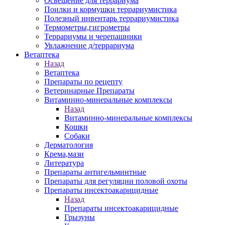
Освещение для террариума
Поилки и кормушки террариумистика
Полезный инвентарь террариумистика
Термометры,гигрометры
Террариумы и черепашники
Увлажнение д/террариума
Ветаптека
Назад
Ветаптека
Препараты по рецепту
Ветеринарные Препараты
Витаминно-минеральные комплексы
Назад
Витаминно-минеральные комплексы
Кошки
Собаки
Дерматология
Крема,мази
Литература
Препараты антигельминтные
Препараты для регуляции половой охоты
Препараты инсектоакарицидные
Назад
Препараты инсектоакарицидные
Грызуны