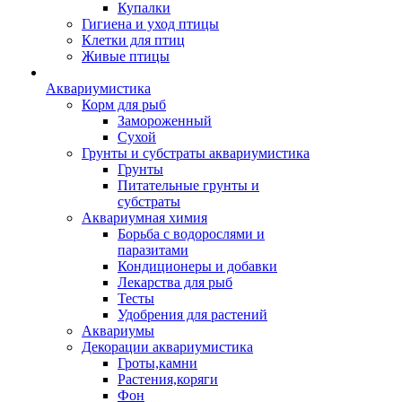
Купалки
Гигиена и уход птицы
Клетки для птиц
Живые птицы
Аквариумистика
Корм для рыб
Замороженный
Сухой
Грунты и субстраты аквариумистика
Грунты
Питательные грунты и
субстраты
Аквариумная химия
Борьба с водорослями и
паразитами
Кондиционеры и добавки
Лекарства для рыб
Тесты
Удобрения для растений
Аквариумы
Декорации аквариумистика
Гроты,камни
Растения,коряги
Фон