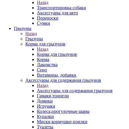
Назад
Транспортировка собаки
Аксессуары для авто
Переноски
Сумки
Грызуны
Назад
Грызуны
Корма для грызунов
Назад
Корма для грызунов
Корма
Лакомства
Сено
Витамины, добавки
Аксессуары для содержания грызунов
Назад
Аксессуары для содержания грызунов
Гамаки,тоннели
Домики
Игрушки
Колеса,прогулочные шары
Купалки
Миски,кормушки,поилки
Туалеты