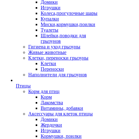
Домики
Игрушки
Колеса,прогулочные шары
Купалки
Миски,кормушки,поилки
Туалеты
Шлейки,поводки для
грызунов
Гигиена и уход грызуны
Живые животные
Клетки, переноски грызуны
Клетки
Переноски
Наполнители для грызунов
Птицы
Корм для птиц
Корм
Лакомства
Витамины, добавки
Аксессуары для клеток птицы
Домики
Жердочки
Игрушки
Кормушки, поилки