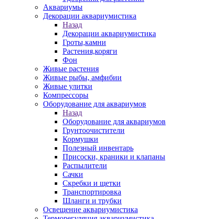
Аквариумы
Декорации аквариумистика
Назад
Декорации аквариумистика
Гроты,камни
Растения,коряги
Фон
Живые растения
Живые рыбы, амфибии
Живые улитки
Компрессоры
Оборудование для аквариумов
Назад
Оборудование для аквариумов
Грунтоочистители
Кормушки
Полезный инвентарь
Присоски, краники и клапаны
Распылители
Сачки
Скребки и щетки
Транспортировка
Шланги и трубки
Освещение аквариумистика
Терморегуляция аквариумистика