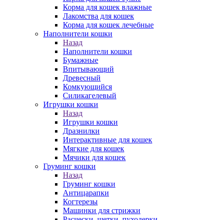
Корма для кошек влажные
Лакомства для кошек
Корма для кошек лечебные
Наполнители кошки
Назад
Наполнители кошки
Бумажные
Впитывающий
Древесный
Комкующийся
Силикагелевый
Игрушки кошки
Назад
Игрушки кошки
Дразнилки
Интерактивные для кошек
Мягкие для кошек
Мячики для кошек
Груминг кошки
Назад
Груминг кошки
Антицарапки
Когтерезы
Машинки для стрижки
Расчески, щетки, пуходерки