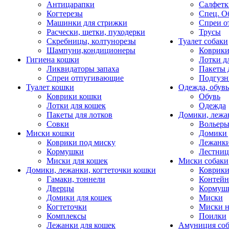
Антицарапки
Салфетк
Когтерезы
Спец. О
Машинки для стрижки
Спреи о
Расчески, щетки, пуходерки
Трусы
Скребницы, колтунорезы
Туалет собаки
Шампуни,кондиционеры
Коврик
Гигиена кошки
Лотки д
Ликвидаторы запаха
Пакеты 
Спреи отпугивающие
Подгузн
Туалет кошки
Одежда, обувь
Коврики кошки
Обувь
Лотки для кошек
Одежда
Пакеты для лотков
Домики, лежа
Совки
Вольеры
Миски кошки
Домики 
Коврики под миску
Лежанки
Кормушки
Лестни
Миски для кошек
Миски собаки
Домики, лежанки, когтеточки кошки
Коврики
Гамаки, тоннели
Контей
Дверцы
Кормуш
Домики для кошек
Миски
Когтеточки
Миски н
Комплексы
Поилки
Лежанки для кошек
Амуниция со