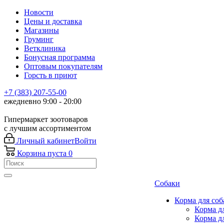
Новости
Цены и доставка
Магазины
Груминг
Ветклиника
Бонусная программа
Оптовым покупателям
Горсть в приют
+7 (383) 207-55-00
ежедневно 9:00 - 20:00
Гипермаркет зоотоваров
с лучшим ассортиментом
Личный кабинет
Войти
Корзина
пуста
0
Собаки
Корма для соб
Корма д
Корма д