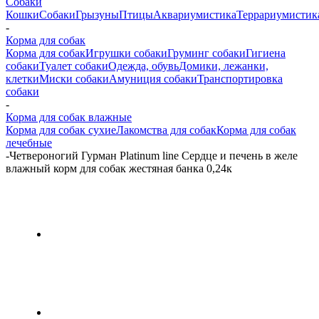
Собаки
Кошки
Собаки
Грызуны
Птицы
Аквариумистика
Террариумистик
-
Корма для собак
Корма для собак
Игрушки собаки
Груминг собаки
Гигиена
собаки
Туалет собаки
Одежда, обувь
Домики, лежанки,
клетки
Миски собаки
Амуниция собаки
Транспортировка
собаки
-
Корма для собак влажные
Корма для собак сухие
Лакомства для собак
Корма для собак
лечебные
-
Четвероногий Гурман Platinum line Сердце и печень в желе
влажный корм для собак жестяная банка 0,24к