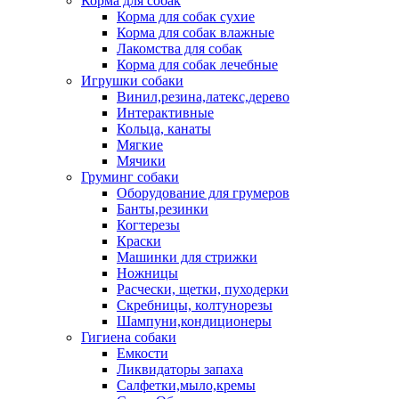
Корма для собак
Корма для собак сухие
Корма для собак влажные
Лакомства для собак
Корма для собак лечебные
Игрушки собаки
Винил,резина,латекс,дерево
Интерактивные
Кольца, канаты
Мягкие
Мячики
Груминг собаки
Оборудование для грумеров
Банты,резинки
Когтерезы
Краски
Машинки для стрижки
Ножницы
Расчески, щетки, пуходерки
Скребницы, колтунорезы
Шампуни,кондиционеры
Гигиена собаки
Емкости
Ликвидаторы запаха
Салфетки,мыло,кремы