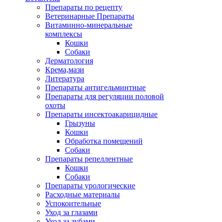
Препараты по рецепту
Ветеринарные Препараты
Витаминно-минеральные
комплексы
Кошки
Собаки
Дерматология
Крема,мази
Литература
Препараты антигельминтные
Препараты для регуляции половой
охоты
Препараты инсектоакарицидные
Грызуны
Кошки
Обработка помещений
Собаки
Препараты репеллентные
Кошки
Собаки
Препараты урологические
Расходные материалы
Успокоительные
Уход за глазами
Уход за зубами