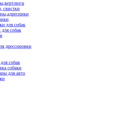
ы,вертлюги
, свистки
ны,адресники
ники
и для собак
 для собак
и
ля дрессировки
для собак
вка собаки
ары для авто
ки