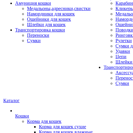
Амуниция кошки
Карабин
Медальоны,адресники,свистки
Кликеры
Намордники для кошек
Медальо
Ошейники для кошек
Наморд
Шлейки для кошек
Ошейник
Транспортировка кошки
Поводки
Переноски
Ринговк
Сумки
Рулетки
Сумки д
Удавки
Цепи
Шлейки 
Транспортиро
Аксессу
Перенос
Сумки
Каталог
Кошки
Корма для кошек
Корма для кошек сухие
Корма для кошек влажные