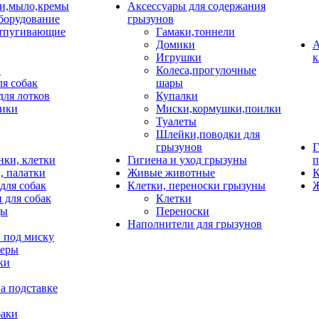
и,мыло,кремы
Аксессуары для содержания
борудование
грызунов
тпугивающие
Гамаки,тоннели
Домики
А
Игрушки
к
и
Колеса,прогулочные
ля собак
шары
для лотков
Купалки
ики
Миски,кормушки,поилки
Туалеты
Шлейки,поводки для
грызунов
Г
нки, клетки
Гигиена и уход грызуны
п
, палатки
Живые животные
К
для собак
Клетки, переноски грызуны
Ж
 для собак
Клетки
цы
Переноски
Наполнители для грызунов
 под миску
неры
ки
а подставке
баки