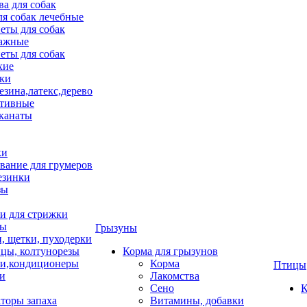
ва для собак
ля собак лечебные
еты для собак
ажные
еты для собак
хие
ки
езина,латекс,дерево
тивные
 канаты
ки
вание для грумеров
езинки
зы
 для стрижки
цы
Грызуны
и, щетки, пуходерки
цы, колтунорезы
Корма для грызунов
и,кондиционеры
Корма
Птицы
ки
Лакомства
Сено
К
торы запаха
Витамины, добавки