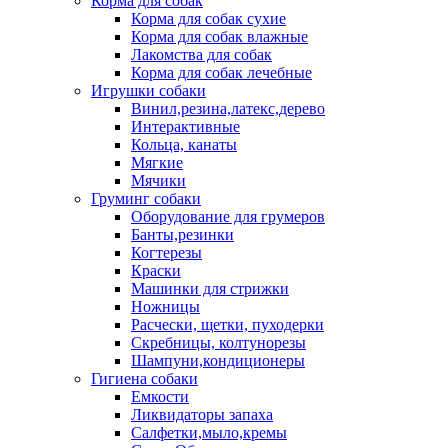
Корма для собак
Корма для собак сухие
Корма для собак влажные
Лакомства для собак
Корма для собак лечебные
Игрушки собаки
Винил,резина,латекс,дерево
Интерактивные
Кольца, канаты
Мягкие
Мячики
Груминг собаки
Оборудование для грумеров
Банты,резинки
Когтерезы
Краски
Машинки для стрижки
Ножницы
Расчески, щетки, пуходерки
Скребницы, колтунорезы
Шампуни,кондиционеры
Гигиена собаки
Емкости
Ликвидаторы запаха
Салфетки,мыло,кремы