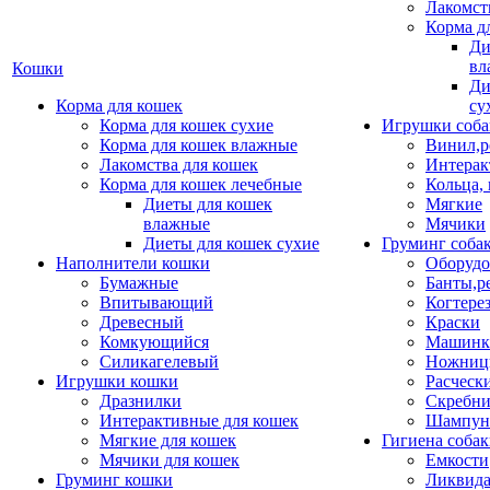
Лакомст
Корма д
Ди
вл
Кошки
Ди
Корма для кошек
су
Корма для кошек сухие
Игрушки соба
Корма для кошек влажные
Винил,р
Лакомства для кошек
Интерак
Корма для кошек лечебные
Кольца,
Диеты для кошек
Мягкие
влажные
Мячики
Диеты для кошек сухие
Груминг соба
Наполнители кошки
Оборудо
Бумажные
Банты,р
Впитывающий
Когтере
Древесный
Краски
Комкующийся
Машинки
Силикагелевый
Ножни
Игрушки кошки
Расческ
Дразнилки
Скребни
Интерактивные для кошек
Шампун
Мягкие для кошек
Гигиена соба
Мячики для кошек
Емкости
Груминг кошки
Ликвида