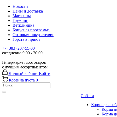
Новости
Цены и доставка
Магазины
Груминг
Ветклиника
Бонусная программа
Оптовым покупателям
Горсть в приют
+7 (383) 207-55-00
ежедневно 9:00 - 20:00
Гипермаркет зоотоваров
с лучшим ассортиментом
Личный кабинет
Войти
Корзина
пуста
0
Собаки
Корма для соб
Корма д
Корма д