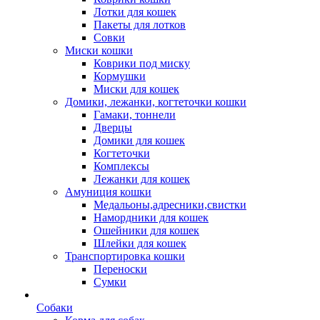
Лотки для кошек
Пакеты для лотков
Совки
Миски кошки
Коврики под миску
Кормушки
Миски для кошек
Домики, лежанки, когтеточки кошки
Гамаки, тоннели
Дверцы
Домики для кошек
Когтеточки
Комплексы
Лежанки для кошек
Амуниция кошки
Медальоны,адресники,свистки
Намордники для кошек
Ошейники для кошек
Шлейки для кошек
Транспортировка кошки
Переноски
Сумки
Собаки