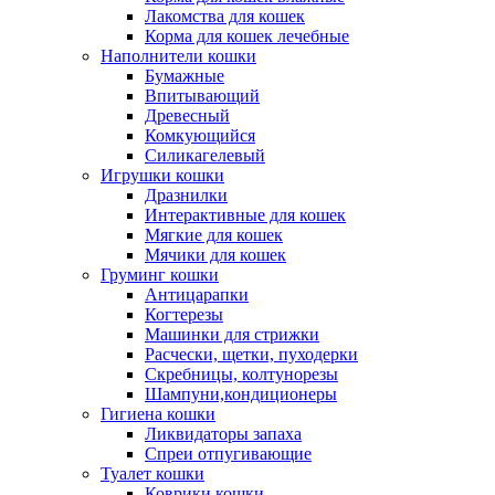
Лакомства для кошек
Корма для кошек лечебные
Наполнители кошки
Бумажные
Впитывающий
Древесный
Комкующийся
Силикагелевый
Игрушки кошки
Дразнилки
Интерактивные для кошек
Мягкие для кошек
Мячики для кошек
Груминг кошки
Антицарапки
Когтерезы
Машинки для стрижки
Расчески, щетки, пуходерки
Скребницы, колтунорезы
Шампуни,кондиционеры
Гигиена кошки
Ликвидаторы запаха
Спреи отпугивающие
Туалет кошки
Коврики кошки