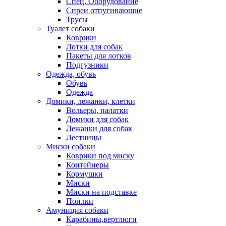
Спец. Оборудование
Спреи отпугивающие
Трусы
Туалет собаки
Коврики
Лотки для собак
Пакеты для лотков
Подгузники
Одежда, обувь
Обувь
Одежда
Домики, лежанки, клетки
Вольеры, палатки
Домики для собак
Лежанки для собак
Лестницы
Миски собаки
Коврики под миску
Контейнеры
Кормушки
Миски
Миски на подставке
Поилки
Амуниция собаки
Карабины,вертлюги