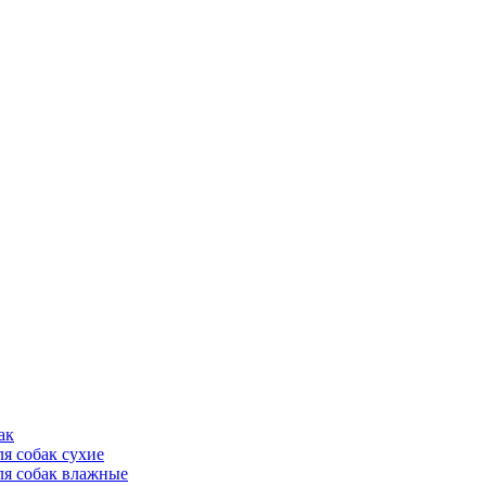
ак
ля собак сухие
ля собак влажные