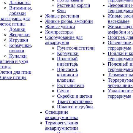
Лакомства
Растения,коряги
Декорации 
Витамины,
Фон
террариуми
добавки
Живые растения
Живые змеи
ксессуары для
Живые рыбы, амфибии
насекомые
леток птицы
Живые улитки
Живые яще
Домики
Компрессоры
амфибии и 
Жердочки
Оборудование для
Обогрев для
Игрушки
аквариумов
Освещение 
Кормушки,
Грунтоочистители
террариума
поилки
Кормушки
Поилки и к
Купалки
Полезный
террариуми
игиена и уход
инвентарь
Полезный и
тицы
Присоски,
террариуми
летки для птиц
краники и
Термометры
ивые птицы
клапаны
Террариумы
Распылители
черепашник
Сачки
Увлажнение 
Скребки и щетки
террариума
Транспортировка
Шланги и трубки
Освещение
аквариумистика
Терморегуляция
аквариумистика