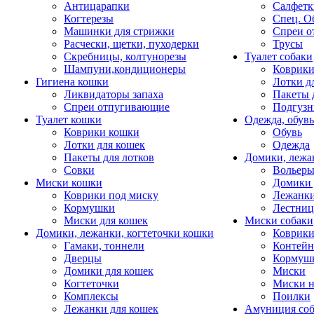
Антицарапки
Салфетк
Когтерезы
Спец. О
Машинки для стрижки
Спреи о
Расчески, щетки, пуходерки
Трусы
Скребницы, колтунорезы
Туалет собаки
Шампуни,кондиционеры
Коврик
Гигиена кошки
Лотки д
Ликвидаторы запаха
Пакеты 
Спреи отпугивающие
Подгузн
Туалет кошки
Одежда, обувь
Коврики кошки
Обувь
Лотки для кошек
Одежда
Пакеты для лотков
Домики, лежа
Совки
Вольеры
Миски кошки
Домики 
Коврики под миску
Лежанки
Кормушки
Лестни
Миски для кошек
Миски собаки
Домики, лежанки, когтеточки кошки
Коврики
Гамаки, тоннели
Контей
Дверцы
Кормуш
Домики для кошек
Миски
Когтеточки
Миски н
Комплексы
Поилки
Лежанки для кошек
Амуниция со