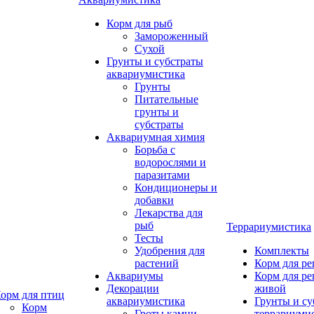
Корм для рыб
Замороженный
Сухой
Грунты и субстраты
аквариумистика
Грунты
Питательные
грунты и
субстраты
Аквариумная химия
Борьба с
водорослями и
паразитами
Кондиционеры и
добавки
Лекарства для
рыб
Террариумистика
Тесты
Удобрения для
Комплекты
растений
Корм для р
Аквариумы
Корм для р
Декорации
живой
орм для птиц
аквариумистика
Грунты и су
Корм
Гроты,камни
террариуми