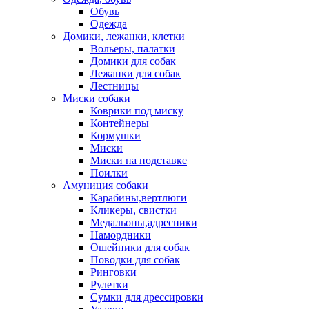
Обувь
Одежда
Домики, лежанки, клетки
Вольеры, палатки
Домики для собак
Лежанки для собак
Лестницы
Миски собаки
Коврики под миску
Контейнеры
Кормушки
Миски
Миски на подставке
Поилки
Амуниция собаки
Карабины,вертлюги
Кликеры, свистки
Медальоны,адресники
Намордники
Ошейники для собак
Поводки для собак
Ринговки
Рулетки
Сумки для дрессировки