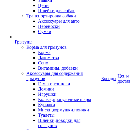
Удавки
Цепи
Шлейки для собак
Транспортировка собаки
Аксессуары для авто
Переноски
Сумки
Грызуны
Корма для грызунов
Корма
Лакомства
Сено
Витамины, добавки
Аксессуары для содержания
Цены
грызунов
Бренды
доста
Гамаки,тоннели
Домики
Игрушки
Колеса,прогулочные шары
Купалки
Миски,кормушки,поилки
Туалеты
Шлейки,поводки для
грызунов