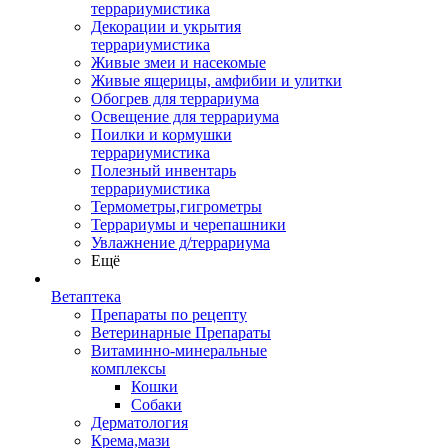
террариумистика
Декорации и укрытия
террариумистика
Живые змеи и насекомые
Живые ящерицы, амфибии и улитки
Обогрев для террариума
Освещение для террариума
Поилки и кормушки
террариумистика
Полезный инвентарь
террариумистика
Термометры,гигрометры
Террариумы и черепашники
Увлажнение д/террариума
Ещё
Ветаптека
Препараты по рецепту
Ветеринарные Препараты
Витаминно-минеральные
комплексы
Кошки
Собаки
Дерматология
Крема,мази