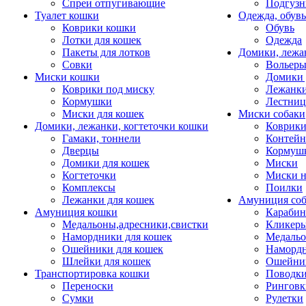
Спреи отпугивающие
Подгузн
Туалет кошки
Одежда, обувь
Коврики кошки
Обувь
Лотки для кошек
Одежда
Пакеты для лотков
Домики, лежа
Совки
Вольеры
Миски кошки
Домики 
Коврики под миску
Лежанки
Кормушки
Лестни
Миски для кошек
Миски собаки
Домики, лежанки, когтеточки кошки
Коврики
Гамаки, тоннели
Контей
Дверцы
Кормуш
Домики для кошек
Миски
Когтеточки
Миски н
Комплексы
Поилки
Лежанки для кошек
Амуниция со
Амуниция кошки
Карабин
Медальоны,адресники,свистки
Кликеры
Намордники для кошек
Медальо
Ошейники для кошек
Наморд
Шлейки для кошек
Ошейник
Транспортировка кошки
Поводки
Переноски
Ринговк
Сумки
Рулетки