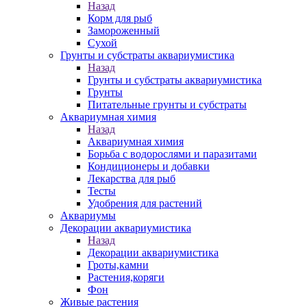
Назад
Корм для рыб
Замороженный
Сухой
Грунты и субстраты аквариумистика
Назад
Грунты и субстраты аквариумистика
Грунты
Питательные грунты и субстраты
Аквариумная химия
Назад
Аквариумная химия
Борьба с водорослями и паразитами
Кондиционеры и добавки
Лекарства для рыб
Тесты
Удобрения для растений
Аквариумы
Декорации аквариумистика
Назад
Декорации аквариумистика
Гроты,камни
Растения,коряги
Фон
Живые растения