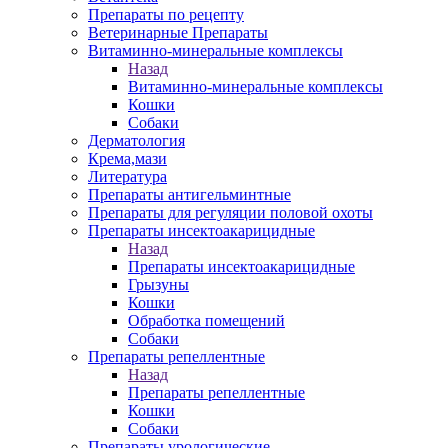
Препараты по рецепту
Ветеринарные Препараты
Витаминно-минеральные комплексы
Назад
Витаминно-минеральные комплексы
Кошки
Собаки
Дерматология
Крема,мази
Литература
Препараты антигельминтные
Препараты для регуляции половой охоты
Препараты инсектоакарицидные
Назад
Препараты инсектоакарицидные
Грызуны
Кошки
Обработка помещений
Собаки
Препараты репеллентные
Назад
Препараты репеллентные
Кошки
Собаки
Препараты урологические