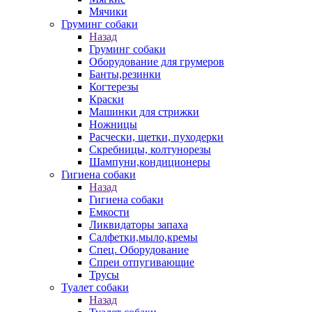
Мячики
Груминг собаки
Назад
Груминг собаки
Оборудование для грумеров
Банты,резинки
Когтерезы
Краски
Машинки для стрижки
Ножницы
Расчески, щетки, пуходерки
Скребницы, колтунорезы
Шампуни,кондиционеры
Гигиена собаки
Назад
Гигиена собаки
Емкости
Ликвидаторы запаха
Салфетки,мыло,кремы
Спец. Оборудование
Спреи отпугивающие
Трусы
Туалет собаки
Назад