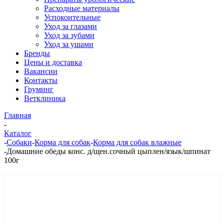
Расходные материалы
Успокоительные
Уход за глазами
Уход за зубами
Уход за ушами
Бренды
Цены и доставка
Вакансии
Контакты
Груминг
Ветклиника
Главная
-
Каталог
-
Собаки
-
Корма для собак
-
Корма для собак влажные
-
Домашние обеды конс. д/щен.сочный цыплен/язык/шпинат
100г