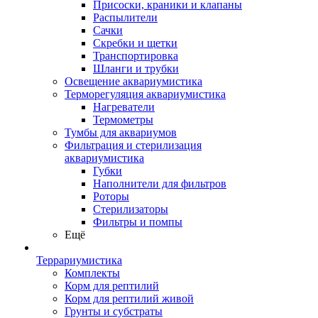
Присоски, краники и клапаны
Распылители
Сачки
Скребки и щетки
Транспортировка
Шланги и трубки
Освещение аквариумистика
Терморегуляция аквариумистика
Нагреватели
Термометры
Тумбы для аквариумов
Фильтрация и стерилизация
аквариумистика
Губки
Наполнители для фильтров
Роторы
Стерилизаторы
Фильтры и помпы
Ещё
Террариумистика
Комплекты
Корм для рептилий
Корм для рептилий живой
Грунты и субстраты