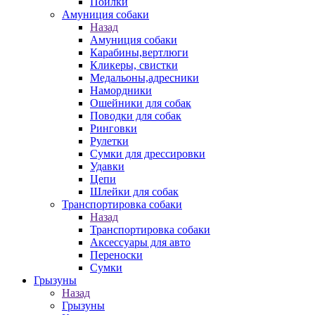
Поилки
Амуниция собаки
Назад
Амуниция собаки
Карабины,вертлюги
Кликеры, свистки
Медальоны,адресники
Намордники
Ошейники для собак
Поводки для собак
Ринговки
Рулетки
Сумки для дрессировки
Удавки
Цепи
Шлейки для собак
Транспортировка собаки
Назад
Транспортировка собаки
Аксессуары для авто
Переноски
Сумки
Грызуны
Назад
Грызуны