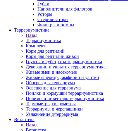
Губки
Наполнители для фильтров
Роторы
Стерилизаторы
Фильтры и помпы
Террариумистика
Назад
Террариумистика
Комплекты
Корм для рептилий
Корм для рептилий живой
Грунты и субстраты террариумистика
Декорации и укрытия террариумистика
Живые змеи и насекомые
Живые ящерицы, амфибии и улитки
Обогрев для террариума
Освещение для террариума
Поилки и кормушки террариумистика
Полезный инвентарь террариумистика
Термометры,гигрометры
Террариумы и черепашники
Увлажнение д/террариума
Ветаптека
Назад
Ветаптека