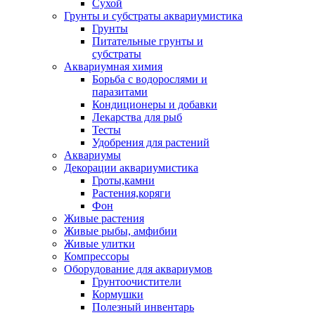
Сухой
Грунты и субстраты аквариумистика
Грунты
Питательные грунты и
субстраты
Аквариумная химия
Борьба с водорослями и
паразитами
Кондиционеры и добавки
Лекарства для рыб
Тесты
Удобрения для растений
Аквариумы
Декорации аквариумистика
Гроты,камни
Растения,коряги
Фон
Живые растения
Живые рыбы, амфибии
Живые улитки
Компрессоры
Оборудование для аквариумов
Грунтоочистители
Кормушки
Полезный инвентарь