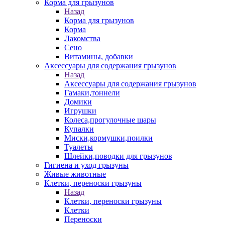
Корма для грызунов
Назад
Корма для грызунов
Корма
Лакомства
Сено
Витамины, добавки
Аксессуары для содержания грызунов
Назад
Аксессуары для содержания грызунов
Гамаки,тоннели
Домики
Игрушки
Колеса,прогулочные шары
Купалки
Миски,кормушки,поилки
Туалеты
Шлейки,поводки для грызунов
Гигиена и уход грызуны
Живые животные
Клетки, переноски грызуны
Назад
Клетки, переноски грызуны
Клетки
Переноски