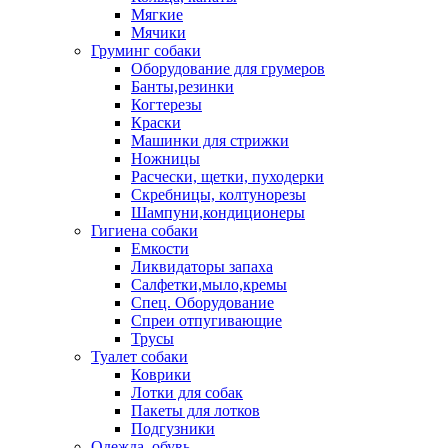
Мягкие
Мячики
Груминг собаки
Оборудование для грумеров
Банты,резинки
Когтерезы
Краски
Машинки для стрижки
Ножницы
Расчески, щетки, пуходерки
Скребницы, колтунорезы
Шампуни,кондиционеры
Гигиена собаки
Емкости
Ликвидаторы запаха
Салфетки,мыло,кремы
Спец. Оборудование
Спреи отпугивающие
Трусы
Туалет собаки
Коврики
Лотки для собак
Пакеты для лотков
Подгузники
Одежда, обувь