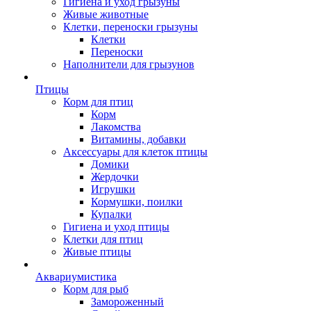
Гигиена и уход грызуны
Живые животные
Клетки, переноски грызуны
Клетки
Переноски
Наполнители для грызунов
Птицы
Корм для птиц
Корм
Лакомства
Витамины, добавки
Аксессуары для клеток птицы
Домики
Жердочки
Игрушки
Кормушки, поилки
Купалки
Гигиена и уход птицы
Клетки для птиц
Живые птицы
Аквариумистика
Корм для рыб
Замороженный