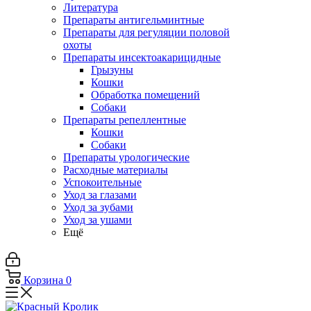
Литература
Препараты антигельминтные
Препараты для регуляции половой
охоты
Препараты инсектоакарицидные
Грызуны
Кошки
Обработка помещений
Собаки
Препараты репеллентные
Кошки
Собаки
Препараты урологические
Расходные материалы
Успокоительные
Уход за глазами
Уход за зубами
Уход за ушами
Ещё
Корзина
0