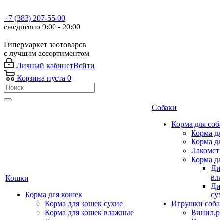
+7 (383) 207-55-00
ежедневно 9:00 - 20:00
Гипермаркет зоотоваров
с лучшим ассортиментом
Личный кабинет
Войти
Корзина
пуста
0
Собаки
Корма для соб
Корма д
Корма д
Лакомст
Корма д
Ди
вл
Кошки
Ди
Корма для кошек
су
Корма для кошек сухие
Игрушки соба
Корма для кошек влажные
Винил,р