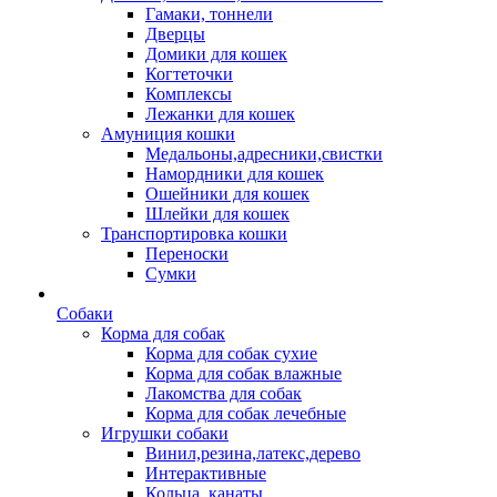
Гамаки, тоннели
Дверцы
Домики для кошек
Когтеточки
Комплексы
Лежанки для кошек
Амуниция кошки
Медальоны,адресники,свистки
Намордники для кошек
Ошейники для кошек
Шлейки для кошек
Транспортировка кошки
Переноски
Сумки
Собаки
Корма для собак
Корма для собак сухие
Корма для собак влажные
Лакомства для собак
Корма для собак лечебные
Игрушки собаки
Винил,резина,латекс,дерево
Интерактивные
Кольца, канаты