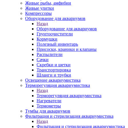
Живые рыбы, амфибии
Живые улитки
Компрессоры
Оборудование для аквариумов
Назад
Оборудование для аквариумов
Грунтоочистители
Кормушки
Полезный инвентарь
Присоски, краники и клапаны
Распылители
Сачки
Скребки и щетки
Транспортировка
Шланги и трубки
Освещение аквариумистика
Терморегуляция аквариумистика
Назад
Терморегуляция аквариумистика
Нагреватели
Термометры
Тумбы для аквариумов
Фильтрация и стерилизация аквариумистика
Назад
Фильтрация и стерилизация аквариумистика