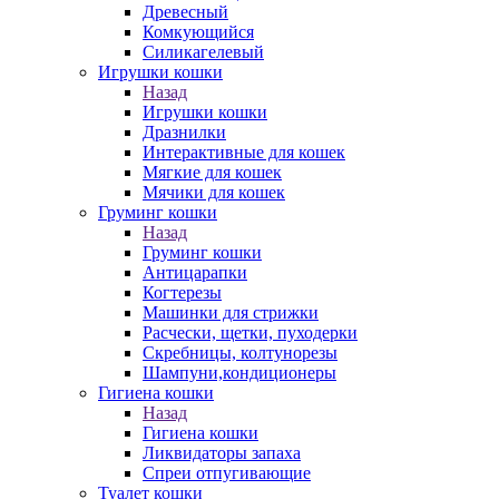
Древесный
Комкующийся
Силикагелевый
Игрушки кошки
Назад
Игрушки кошки
Дразнилки
Интерактивные для кошек
Мягкие для кошек
Мячики для кошек
Груминг кошки
Назад
Груминг кошки
Антицарапки
Когтерезы
Машинки для стрижки
Расчески, щетки, пуходерки
Скребницы, колтунорезы
Шампуни,кондиционеры
Гигиена кошки
Назад
Гигиена кошки
Ликвидаторы запаха
Спреи отпугивающие
Туалет кошки