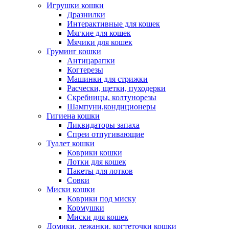
Игрушки кошки
Дразнилки
Интерактивные для кошек
Мягкие для кошек
Мячики для кошек
Груминг кошки
Антицарапки
Когтерезы
Машинки для стрижки
Расчески, щетки, пуходерки
Скребницы, колтунорезы
Шампуни,кондиционеры
Гигиена кошки
Ликвидаторы запаха
Спреи отпугивающие
Туалет кошки
Коврики кошки
Лотки для кошек
Пакеты для лотков
Совки
Миски кошки
Коврики под миску
Кормушки
Миски для кошек
Домики, лежанки, когтеточки кошки