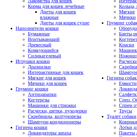
Лакомства для кошек
Интерак
Корма для кошек лечебные
Кольца,
Диеты для кошек
Мягкие
влажные
Мячики
Диеты для кошек сухие
Груминг соба
Наполнители кошки
Оборудо
Бумажные
Банты,р
Впитывающий
Когтере
Древесный
Краски
Комкующийся
Машинки
Силикагелевый
Ножни
Игрушки кошки
Расческ
Дразнилки
Скребни
Интерактивные для кошек
Шампун
Мягкие для кошек
Гигиена соба
Мячики для кошек
Емкости
Груминг кошки
Ликвида
Антицарапки
Салфетк
Когтерезы
Спец. О
Машинки для стрижки
Спреи о
Расчески, щетки, пуходерки
Трусы
Скребницы, колтунорезы
Туалет собаки
Шампуни,кондиционеры
Коврик
Гигиена кошки
Лотки д
Ликвидаторы запаха
Пакеты 