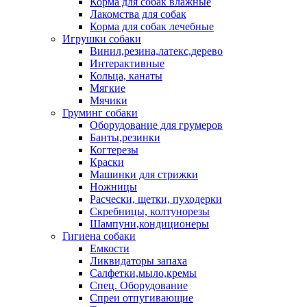
Корма для собак влажные
Лакомства для собак
Корма для собак лечебные
Игрушки собаки
Винил,резина,латекс,дерево
Интерактивные
Кольца, канаты
Мягкие
Мячики
Груминг собаки
Оборудование для грумеров
Банты,резинки
Когтерезы
Краски
Машинки для стрижки
Ножницы
Расчески, щетки, пуходерки
Скребницы, колтунорезы
Шампуни,кондиционеры
Гигиена собаки
Емкости
Ликвидаторы запаха
Салфетки,мыло,кремы
Спец. Оборудование
Спреи отпугивающие