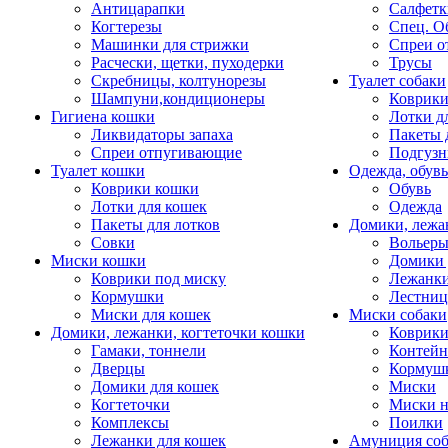
Антицарапки
Салфетк
Когтерезы
Спец. О
Машинки для стрижки
Спреи о
Расчески, щетки, пуходерки
Трусы
Скребницы, колтунорезы
Туалет собаки
Шампуни,кондиционеры
Коврик
Гигиена кошки
Лотки д
Ликвидаторы запаха
Пакеты 
Спреи отпугивающие
Подгузн
Туалет кошки
Одежда, обувь
Коврики кошки
Обувь
Лотки для кошек
Одежда
Пакеты для лотков
Домики, лежа
Совки
Вольеры
Миски кошки
Домики 
Коврики под миску
Лежанки
Кормушки
Лестни
Миски для кошек
Миски собаки
Домики, лежанки, когтеточки кошки
Коврики
Гамаки, тоннели
Контей
Дверцы
Кормуш
Домики для кошек
Миски
Когтеточки
Миски н
Комплексы
Поилки
Лежанки для кошек
Амуниция со