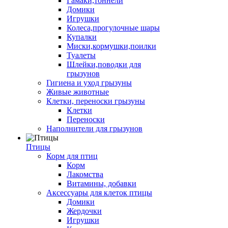
Гамаки,тоннели
Домики
Игрушки
Колеса,прогулочные шары
Купалки
Миски,кормушки,поилки
Туалеты
Шлейки,поводки для
грызунов
Гигиена и уход грызуны
Живые животные
Клетки, переноски грызуны
Клетки
Переноски
Наполнители для грызунов
Птицы
Корм для птиц
Корм
Лакомства
Витамины, добавки
Аксессуары для клеток птицы
Домики
Жердочки
Игрушки