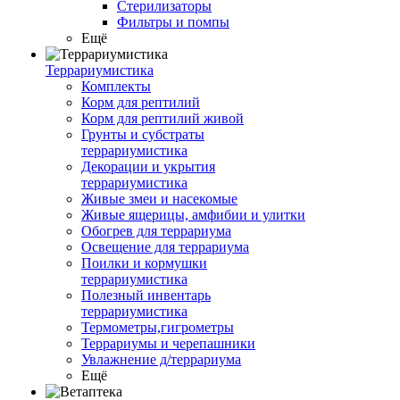
Стерилизаторы
Фильтры и помпы
Ещё
Террариумистика
Комплекты
Корм для рептилий
Корм для рептилий живой
Грунты и субстраты
террариумистика
Декорации и укрытия
террариумистика
Живые змеи и насекомые
Живые ящерицы, амфибии и улитки
Обогрев для террариума
Освещение для террариума
Поилки и кормушки
террариумистика
Полезный инвентарь
террариумистика
Термометры,гигрометры
Террариумы и черепашники
Увлажнение д/террариума
Ещё