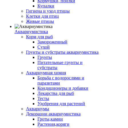
Кормушки, поилки
Купалки
Гигиена и уход птицы
Клетки для птиц
Живые птицы
Аквариумистика
Корм для рыб
Замороженный
Сухой
Грунты и субстраты аквариумистика
Грунты
Питательные грунты и
субстраты
Аквариумная химия
Борьба с водорослями и
паразитами
Кондиционеры и добавки
Лекарства для рыб
Тесты
Удобрения для растений
Аквариумы
Декорации аквариумистика
Гроты,камни
Растения,коряги