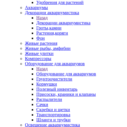
Удобрения для растений
Аквариумы
Декорации аквариумистика
Назад
Декорации аквариумистика
Гроты,камни
Растения,коряги
Фон
Живые растения
Живые рыбы, амфибии
Живые улитки
Компрессоры
Оборудование для аквариумов
Назад
Оборудование для аквариумов
Грунтоочистители
Кормушки
Полезный инвентарь
Присоски, краники и клапаны
Распылители
Сачки
Скребки и щетки
Транспортировка
Шланги и трубки
Освещение аквариумистика