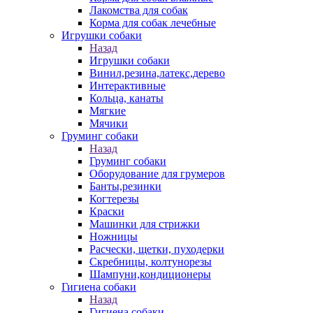
Лакомства для собак
Корма для собак лечебные
Игрушки собаки
Назад
Игрушки собаки
Винил,резина,латекс,дерево
Интерактивные
Кольца, канаты
Мягкие
Мячики
Груминг собаки
Назад
Груминг собаки
Оборудование для грумеров
Банты,резинки
Когтерезы
Краски
Машинки для стрижки
Ножницы
Расчески, щетки, пуходерки
Скребницы, колтунорезы
Шампуни,кондиционеры
Гигиена собаки
Назад
Гигиена собаки