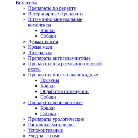
Ветаптека
Препараты по рецепту
Ветеринарные Препараты
Витаминно-минеральные
комплексы
Кошки
Собаки
Дерматология
Крема,мази
Литература
Препараты антигельминтные
Препараты для регуляции половой
охоты
Препараты инсектоакарицидные
Грызуны
Кошки
Обработка помещений
Собаки
Препараты репеллентные
Кошки
Собаки
Препараты урологические
Расходные материалы
Успокоительные
Уход за глазами