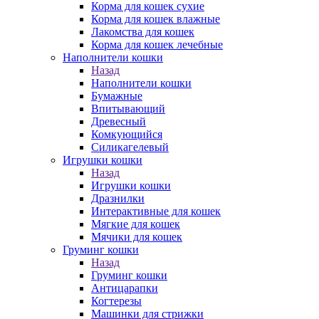
Корма для кошек сухие
Корма для кошек влажные
Лакомства для кошек
Корма для кошек лечебные
Наполнители кошки
Назад
Наполнители кошки
Бумажные
Впитывающий
Древесный
Комкующийся
Силикагелевый
Игрушки кошки
Назад
Игрушки кошки
Дразнилки
Интерактивные для кошек
Мягкие для кошек
Мячики для кошек
Груминг кошки
Назад
Груминг кошки
Антицарапки
Когтерезы
Машинки для стрижки