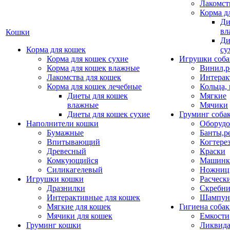
Лакомст
Корма д
Ди
вл
Кошки
Ди
Корма для кошек
су
Корма для кошек сухие
Игрушки соба
Корма для кошек влажные
Винил,р
Лакомства для кошек
Интерак
Корма для кошек лечебные
Кольца,
Диеты для кошек
Мягкие
влажные
Мячики
Диеты для кошек сухие
Груминг соба
Наполнители кошки
Оборудо
Бумажные
Банты,р
Впитывающий
Когтере
Древесный
Краски
Комкующийся
Машинки
Силикагелевый
Ножни
Игрушки кошки
Расческ
Дразнилки
Скребни
Интерактивные для кошек
Шампун
Мягкие для кошек
Гигиена соба
Мячики для кошек
Емкости
Груминг кошки
Ликвида