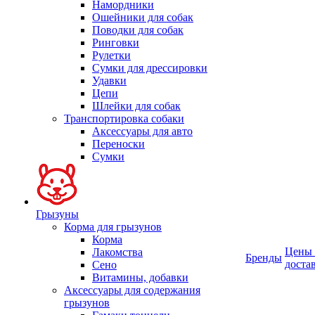
Намордники
Ошейники для собак
Поводки для собак
Ринговки
Рулетки
Сумки для дрессировки
Удавки
Цепи
Шлейки для собак
Транспортировка собаки
Аксессуары для авто
Переноски
Сумки
Грызуны
Корма для грызунов
Корма
Цены
Лакомства
Бренды
доста
Сено
Витамины, добавки
Аксессуары для содержания
грызунов