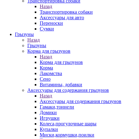
Транспортировка собаки
Назад
Транспортировка собаки
Аксессуары для авто
Переноски
Сумки
Грызуны
Назад
Грызуны
Корма для грызунов
Назад
Корма для грызунов
Корма
Лакомства
Сено
Витамины, добавки
Аксессуары для содержания грызунов
Назад
Аксессуары для содержания грызунов
Гамаки,тоннели
Домики
Игрушки
Колеса,прогулочные шары
Купалки
Миски,кормушки,поилки