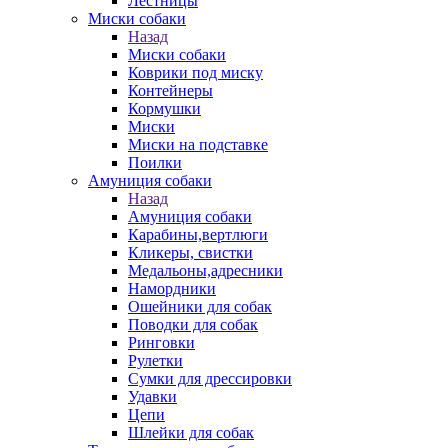
Лестницы
Миски собаки
Назад
Миски собаки
Коврики под миску
Контейнеры
Кормушки
Миски
Миски на подставке
Поилки
Амуниция собаки
Назад
Амуниция собаки
Карабины,вертлюги
Кликеры, свистки
Медальоны,адресники
Намордники
Ошейники для собак
Поводки для собак
Ринговки
Рулетки
Сумки для дрессировки
Удавки
Цепи
Шлейки для собак