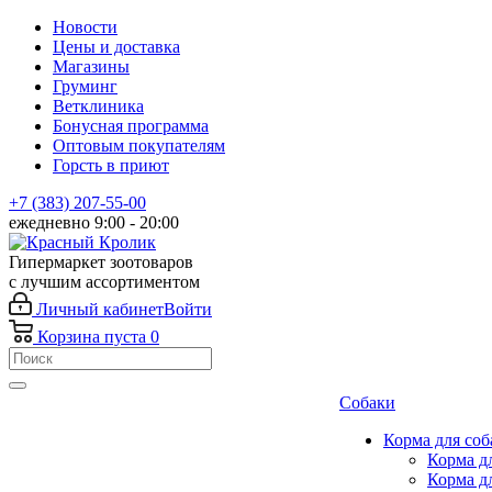
Новости
Цены и доставка
Магазины
Груминг
Ветклиника
Бонусная программа
Оптовым покупателям
Горсть в приют
+7 (383) 207-55-00
ежедневно 9:00 - 20:00
Гипермаркет зоотоваров
с лучшим ассортиментом
Личный кабинет
Войти
Корзина
пуста
0
Собаки
Корма для соб
Корма д
Корма д