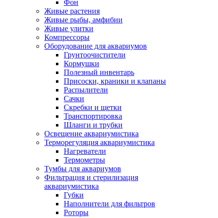
Фон
Живые растения
Живые рыбы, амфибии
Живые улитки
Компрессоры
Оборудование для аквариумов
Грунтоочистители
Кормушки
Полезный инвентарь
Присоски, краники и клапаны
Распылители
Сачки
Скребки и щетки
Транспортировка
Шланги и трубки
Освещение аквариумистика
Терморегуляция аквариумистика
Нагреватели
Термометры
Тумбы для аквариумов
Фильтрация и стерилизация
аквариумистика
Губки
Наполнители для фильтров
Роторы