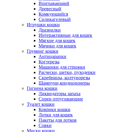
Впитывающий
Древесный
Комкующийся
Силикагелевый
Игрушки кошки
Дразнилки
Интерактивные для кошек
Мягкие для кошек
Мячики для кошек
Груминг кошки
Антицарапки
Когтерезы
Машинки для стрижки
Расчески, щетки, пуходерки
Скребницы, колтунорезы
Шампуни,кондиционеры
Гигиена кошки
Ликвидаторы запаха
Спреи отпугивающие
Туалет кошки
Коврики кошки
Лотки для кошек
Пакеты для лотков
Совки
Миски кошки