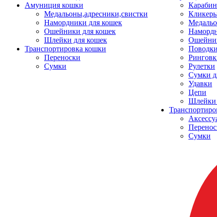
Амуниция кошки
Карабин
Медальоны,адресники,свистки
Кликеры
Намордники для кошек
Медальо
Ошейники для кошек
Наморд
Шлейки для кошек
Ошейник
Транспортировка кошки
Поводки
Переноски
Ринговк
Сумки
Рулетки
Сумки д
Удавки
Цепи
Шлейки 
Транспортиро
Аксессу
Перенос
Сумки