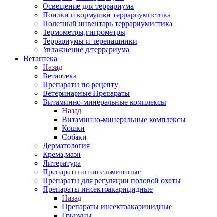
Освещение для террариума
Поилки и кормушки террариумистика
Полезный инвентарь террариумистика
Термометры,гигрометры
Террариумы и черепашники
Увлажнение д/террариума
Ветаптека
Назад
Ветаптека
Препараты по рецепту
Ветеринарные Препараты
Витаминно-минеральные комплексы
Назад
Витаминно-минеральные комплексы
Кошки
Собаки
Дерматология
Крема,мази
Литература
Препараты антигельминтные
Препараты для регуляции половой охоты
Препараты инсектоакарицидные
Назад
Препараты инсектоакарицидные
Грызуны