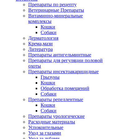
Препараты по рецепту
Ветеринарные Препараты
Витаминно-минеральные
комплексы
Кошки
Собаки
Дерматология
Крема,мази
Литература
Препараты антигельминтные
Препараты для регуляции половой
охоты
Препараты инсектоакарицидные
Грызуны
Кошки
Обработка помещений
Собаки
Препараты репеллентные
Кошки
Собаки
Препараты урологические
Расходные материалы
Успокоительные
Уход за глазами
Уход за зубами