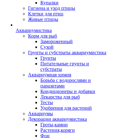
Купалки
Гигиена и уход птицы
Клетки для птиц
Живые птицы
Аквариумистика
Корм для рыб
Замороженный
Сухой
Грунты и субстраты аквариумистика
Грунты
Питательные грунты и
субстраты
Аквариумная химия
Борьба с водорослями и
паразитами
Кондиционеры и добавки
Лекарства для рыб
Тесты
Удобрения для растений
Аквариумы
Декорации аквариумистика
Гроты,камни
Растения,коряги
Фон