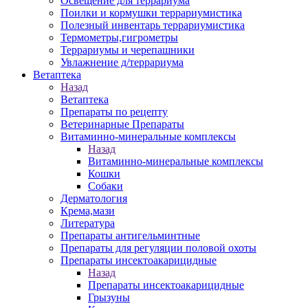
Освещение для террариума
Поилки и кормушки террариумистика
Полезный инвентарь террариумистика
Термометры,гигрометры
Террариумы и черепашники
Увлажнение д/террариума
Ветаптека
Назад
Ветаптека
Препараты по рецепту
Ветеринарные Препараты
Витаминно-минеральные комплексы
Назад
Витаминно-минеральные комплексы
Кошки
Собаки
Дерматология
Крема,мази
Литература
Препараты антигельминтные
Препараты для регуляции половой охоты
Препараты инсектоакарицидные
Назад
Препараты инсектоакарицидные
Грызуны