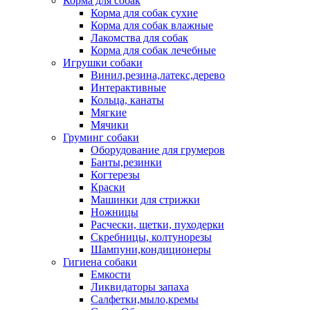
Корма для собак
Корма для собак сухие
Корма для собак влажные
Лакомства для собак
Корма для собак лечебные
Игрушки собаки
Винил,резина,латекс,дерево
Интерактивные
Кольца, канаты
Мягкие
Мячики
Груминг собаки
Оборудование для грумеров
Банты,резинки
Когтерезы
Краски
Машинки для стрижки
Ножницы
Расчески, щетки, пуходерки
Скребницы, колтунорезы
Шампуни,кондиционеры
Гигиена собаки
Емкости
Ликвидаторы запаха
Салфетки,мыло,кремы