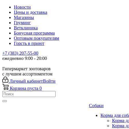
Новости
Цены и доставка
Магазины
Груминг
Ветклиника
Бонусная программа
Оптовым покупателям
Горсть в приют
+7 (383) 207-55-00
ежедневно 9:00 - 20:00
Гипермаркет зоотоваров
с лучшим ассортиментом
Личный кабинет
Войти
Корзина
пуста
0
Собаки
Корма для соб
Корма д
Корма д