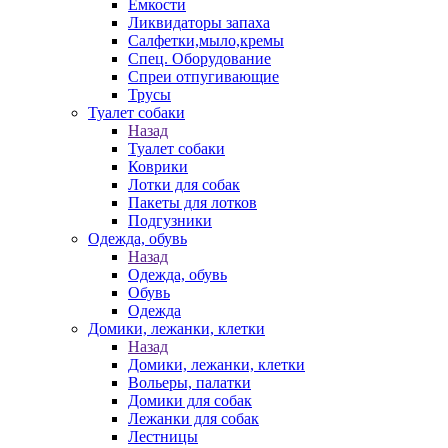
Емкости
Ликвидаторы запаха
Салфетки,мыло,кремы
Спец. Оборудование
Спреи отпугивающие
Трусы
Туалет собаки
Назад
Туалет собаки
Коврики
Лотки для собак
Пакеты для лотков
Подгузники
Одежда, обувь
Назад
Одежда, обувь
Обувь
Одежда
Домики, лежанки, клетки
Назад
Домики, лежанки, клетки
Вольеры, палатки
Домики для собак
Лежанки для собак
Лестницы