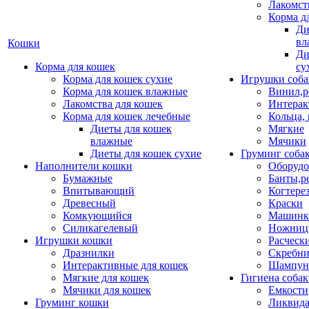
Лакомст
Корма д
Ди
вл
Кошки
Ди
Корма для кошек
су
Корма для кошек сухие
Игрушки соба
Корма для кошек влажные
Винил,р
Лакомства для кошек
Интерак
Корма для кошек лечебные
Кольца,
Диеты для кошек
Мягкие
влажные
Мячики
Диеты для кошек сухие
Груминг соба
Наполнители кошки
Оборудо
Бумажные
Банты,р
Впитывающий
Когтере
Древесный
Краски
Комкующийся
Машинки
Силикагелевый
Ножни
Игрушки кошки
Расческ
Дразнилки
Скребни
Интерактивные для кошек
Шампун
Мягкие для кошек
Гигиена соба
Мячики для кошек
Емкости
Груминг кошки
Ликвида