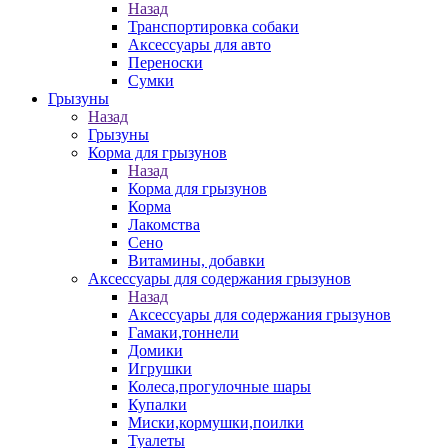
Назад
Транспортировка собаки
Аксессуары для авто
Переноски
Сумки
Грызуны
Назад
Грызуны
Корма для грызунов
Назад
Корма для грызунов
Корма
Лакомства
Сено
Витамины, добавки
Аксессуары для содержания грызунов
Назад
Аксессуары для содержания грызунов
Гамаки,тоннели
Домики
Игрушки
Колеса,прогулочные шары
Купалки
Миски,кормушки,поилки
Туалеты