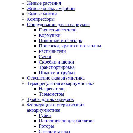
Живые растения
Живые рыбы, амфибии
Живые улитки
Компрессоры
Оборудование для аквариумов
Грунтоочистители
Кормушки
Полезный инвентарь
Присоски, краники и клапаны
Распылители
Сачки
Скребки и щетки
Транспортировка
Шланги и трубки
Освещение аквариумистика
Терморегуляция аквариумистика
Нагреватели
Термометры
Тумбы для аквариумов
Фильтрация и стерилизация
аквариумистика
Губки
Наполнители для фильтров
Роторы
Стерилизаторы