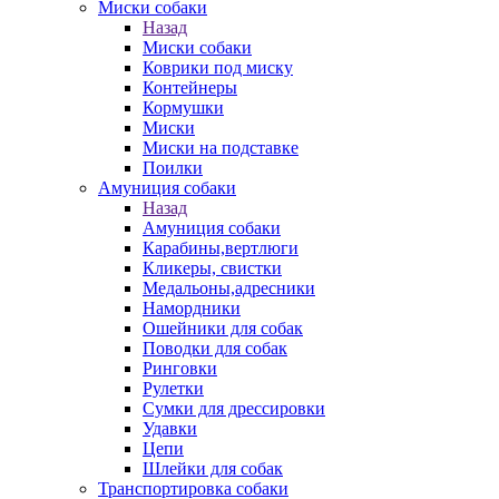
Миски собаки
Назад
Миски собаки
Коврики под миску
Контейнеры
Кормушки
Миски
Миски на подставке
Поилки
Амуниция собаки
Назад
Амуниция собаки
Карабины,вертлюги
Кликеры, свистки
Медальоны,адресники
Намордники
Ошейники для собак
Поводки для собак
Ринговки
Рулетки
Сумки для дрессировки
Удавки
Цепи
Шлейки для собак
Транспортировка собаки