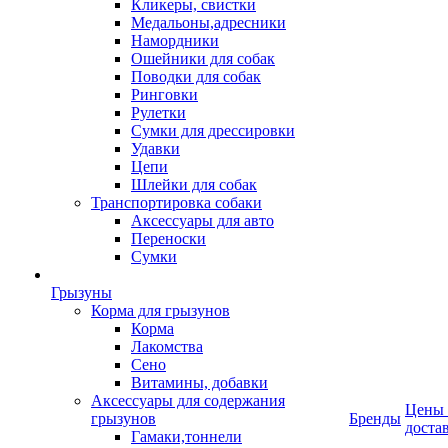
Кликеры, свистки
Медальоны,адресники
Намордники
Ошейники для собак
Поводки для собак
Ринговки
Рулетки
Сумки для дрессировки
Удавки
Цепи
Шлейки для собак
Транспортировка собаки
Аксессуары для авто
Переноски
Сумки
Грызуны
Корма для грызунов
Корма
Лакомства
Сено
Витамины, добавки
Аксессуары для содержания
Цены
грызунов
Бренды
доста
Гамаки,тоннели