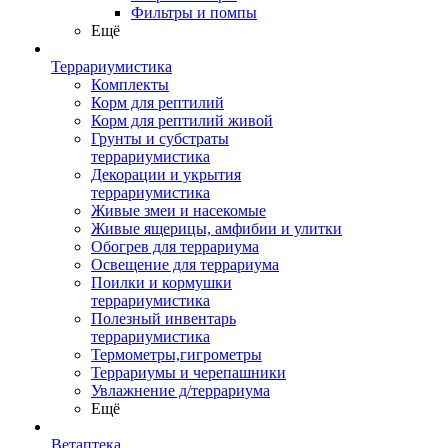
Фильтры и помпы
Ещё
Террариумистика
Комплекты
Корм для рептилий
Корм для рептилий живой
Грунты и субстраты
террариумистика
Декорации и укрытия
террариумистика
Живые змеи и насекомые
Живые ящерицы, амфибии и улитки
Обогрев для террариума
Освещение для террариума
Поилки и кормушки
террариумистика
Полезный инвентарь
террариумистика
Термометры,гигрометры
Террариумы и черепашники
Увлажнение д/террариума
Ещё
Ветаптека