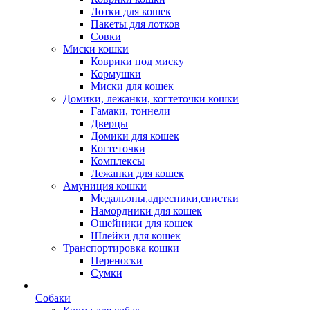
Лотки для кошек
Пакеты для лотков
Совки
Миски кошки
Коврики под миску
Кормушки
Миски для кошек
Домики, лежанки, когтеточки кошки
Гамаки, тоннели
Дверцы
Домики для кошек
Когтеточки
Комплексы
Лежанки для кошек
Амуниция кошки
Медальоны,адресники,свистки
Намордники для кошек
Ошейники для кошек
Шлейки для кошек
Транспортировка кошки
Переноски
Сумки
Собаки