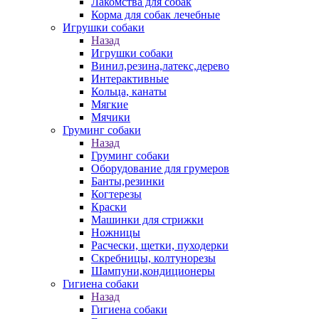
Лакомства для собак
Корма для собак лечебные
Игрушки собаки
Назад
Игрушки собаки
Винил,резина,латекс,дерево
Интерактивные
Кольца, канаты
Мягкие
Мячики
Груминг собаки
Назад
Груминг собаки
Оборудование для грумеров
Банты,резинки
Когтерезы
Краски
Машинки для стрижки
Ножницы
Расчески, щетки, пуходерки
Скребницы, колтунорезы
Шампуни,кондиционеры
Гигиена собаки
Назад
Гигиена собаки