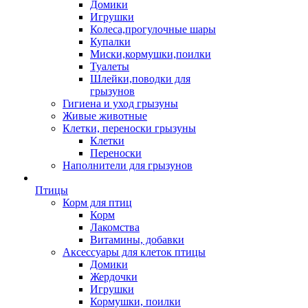
Домики
Игрушки
Колеса,прогулочные шары
Купалки
Миски,кормушки,поилки
Туалеты
Шлейки,поводки для
грызунов
Гигиена и уход грызуны
Живые животные
Клетки, переноски грызуны
Клетки
Переноски
Наполнители для грызунов
Птицы
Корм для птиц
Корм
Лакомства
Витамины, добавки
Аксессуары для клеток птицы
Домики
Жердочки
Игрушки
Кормушки, поилки