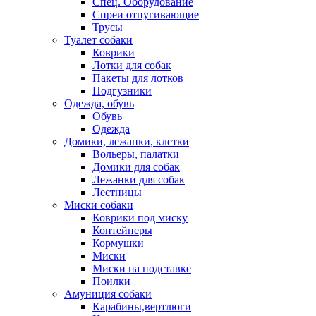
Спец. Оборудование
Спреи отпугивающие
Трусы
Туалет собаки
Коврики
Лотки для собак
Пакеты для лотков
Подгузники
Одежда, обувь
Обувь
Одежда
Домики, лежанки, клетки
Вольеры, палатки
Домики для собак
Лежанки для собак
Лестницы
Миски собаки
Коврики под миску
Контейнеры
Кормушки
Миски
Миски на подставке
Поилки
Амуниция собаки
Карабины,вертлюги