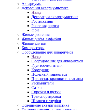
Аквариумы
Декорации аквариумистика
Назад
Декорации аквариумистика
Гроты,камни
Растения,коряги
Фон
Живые растения
Живые рыбы, амфибии
Живые улитки
Компрессоры
Оборудование для аквариумов
Назад
Оборудование для аквариумов
Грунтоочистители
Кормушки
Полезный инвентарь
Присоски, краники и клапаны
Распылители
Сачки
Скребки и щетки
Транспортировка
Шланги и трубки
Освещение аквариумистика
Терморегуляция аквариумистика