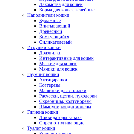
Лакомства для кошек
Корма для кошек лечебные
Наполнители кошки
Бумажные
Впитывающий
Древесный
Комкующийся
Силикагелевый
Игрушки кошки
Дразнилки
Интерактивные для кошек
Мягкие для кошек
Мячики для кошек
Груминг кошки
Антицарапки
Когтерезы
Машинки для стрижки
Расчески, щетки, пуходерки
Скребницы, колтунорезы
Шампуни,кондиционеры
Гигиена кошки
Ликвидаторы запаха
Спреи отпугивающие
Туалет кошки
Коврики кошки