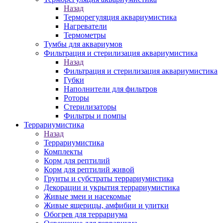
Назад
Терморегуляция аквариумистика
Нагреватели
Термометры
Тумбы для аквариумов
Фильтрация и стерилизация аквариумистика
Назад
Фильтрация и стерилизация аквариумистика
Губки
Наполнители для фильтров
Роторы
Стерилизаторы
Фильтры и помпы
Террариумистика
Назад
Террариумистика
Комплекты
Корм для рептилий
Корм для рептилий живой
Грунты и субстраты террариумистика
Декорации и укрытия террариумистика
Живые змеи и насекомые
Живые ящерицы, амфибии и улитки
Обогрев для террариума