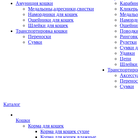
Амуниция кошки
Карабин
Медальоны,адресники,свистки
Кликеры
Намордники для кошек
Медальо
Ошейники для кошек
Наморд
Шлейки для кошек
Ошейник
Транспортировка кошки
Поводки
Переноски
Ринговк
Сумки
Рулетки
Сумки д
Удавки
Цепи
Шлейки 
Транспортиро
Аксессу
Перенос
Сумки
Каталог
Кошки
Корма для кошек
Корма для кошек сухие
Корма для кошек влажные