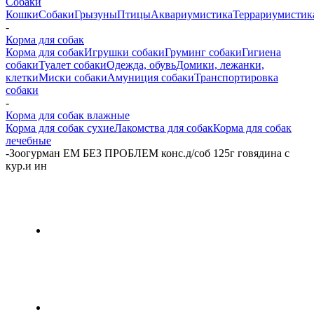
Собаки
Кошки
Собаки
Грызуны
Птицы
Аквариумистика
Террариумистик
-
Корма для собак
Корма для собак
Игрушки собаки
Груминг собаки
Гигиена
собаки
Туалет собаки
Одежда, обувь
Домики, лежанки,
клетки
Миски собаки
Амуниция собаки
Транспортировка
собаки
-
Корма для собак влажные
Корма для собак сухие
Лакомства для собак
Корма для собак
лечебные
-
Зоогурман ЕМ БЕЗ ПРОБЛЕМ конс.д/соб 125г говядина с
кур.и ин