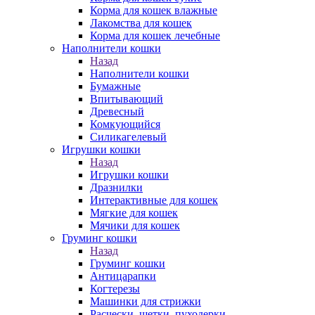
Корма для кошек влажные
Лакомства для кошек
Корма для кошек лечебные
Наполнители кошки
Назад
Наполнители кошки
Бумажные
Впитывающий
Древесный
Комкующийся
Силикагелевый
Игрушки кошки
Назад
Игрушки кошки
Дразнилки
Интерактивные для кошек
Мягкие для кошек
Мячики для кошек
Груминг кошки
Назад
Груминг кошки
Антицарапки
Когтерезы
Машинки для стрижки
Расчески, щетки, пуходерки