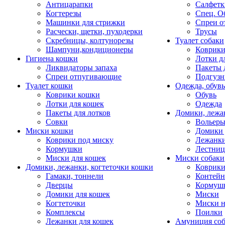
Антицарапки
Салфетк
Когтерезы
Спец. О
Машинки для стрижки
Спреи о
Расчески, щетки, пуходерки
Трусы
Скребницы, колтунорезы
Туалет собаки
Шампуни,кондиционеры
Коврик
Гигиена кошки
Лотки д
Ликвидаторы запаха
Пакеты 
Спреи отпугивающие
Подгузн
Туалет кошки
Одежда, обувь
Коврики кошки
Обувь
Лотки для кошек
Одежда
Пакеты для лотков
Домики, лежа
Совки
Вольеры
Миски кошки
Домики 
Коврики под миску
Лежанки
Кормушки
Лестни
Миски для кошек
Миски собаки
Домики, лежанки, когтеточки кошки
Коврики
Гамаки, тоннели
Контей
Дверцы
Кормуш
Домики для кошек
Миски
Когтеточки
Миски н
Комплексы
Поилки
Лежанки для кошек
Амуниция со