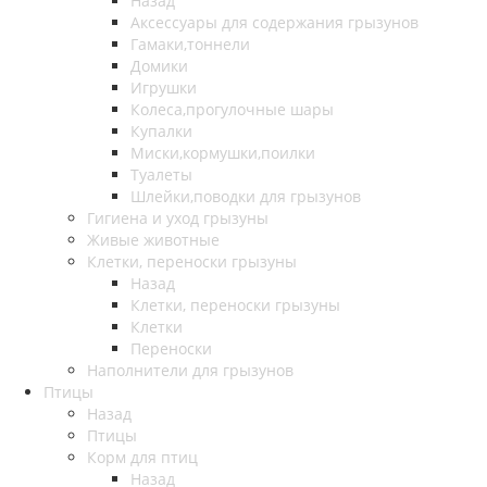
Назад
Аксессуары для содержания грызунов
Гамаки,тоннели
Домики
Игрушки
Колеса,прогулочные шары
Купалки
Миски,кормушки,поилки
Туалеты
Шлейки,поводки для грызунов
Гигиена и уход грызуны
Живые животные
Клетки, переноски грызуны
Назад
Клетки, переноски грызуны
Клетки
Переноски
Наполнители для грызунов
Птицы
Назад
Птицы
Корм для птиц
Назад