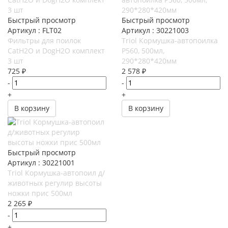
Быстрый просмотр
Быстрый просмотр
Артикул : FLT02
Артикул : 30221003
Фильтры для поилок
Triol Кормушка-автопоилка
CatH2O и DogH2O комплект
P560, 500мл,
3 шт
290*280*420мм
725
₽
2 578
₽
-
-
+
+
В корзину
В корзину
Быстрый просмотр
Артикул : 30221001
Triol Кормушка-автопоил д/
животных регулир высоты
ножки прис 500мл
2 265
₽
-
+