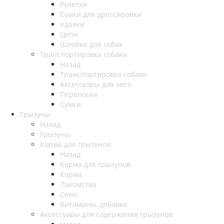
Рулетки
Сумки для дрессировки
Удавки
Цепи
Шлейки для собак
Транспортировка собаки
Назад
Транспортировка собаки
Аксессуары для авто
Переноски
Сумки
Грызуны
Назад
Грызуны
Корма для грызунов
Назад
Корма для грызунов
Корма
Лакомства
Сено
Витамины, добавки
Аксессуары для содержания грызунов