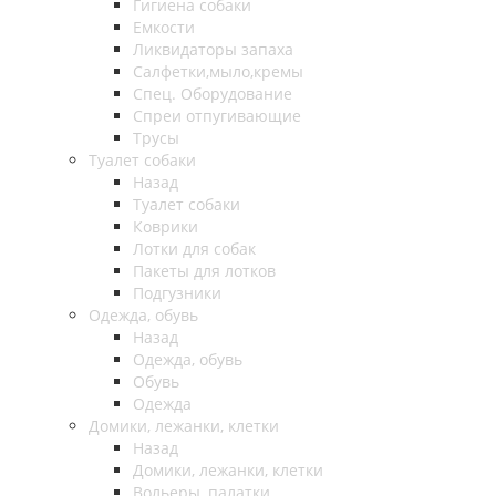
Гигиена собаки
Емкости
Ликвидаторы запаха
Салфетки,мыло,кремы
Спец. Оборудование
Спреи отпугивающие
Трусы
Туалет собаки
Назад
Туалет собаки
Коврики
Лотки для собак
Пакеты для лотков
Подгузники
Одежда, обувь
Назад
Одежда, обувь
Обувь
Одежда
Домики, лежанки, клетки
Назад
Домики, лежанки, клетки
Вольеры, палатки