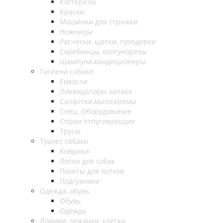
Когтерезы
Краски
Машинки для стрижки
Ножницы
Расчески, щетки, пуходерки
Скребницы, колтунорезы
Шампуни,кондиционеры
Гигиена собаки
Емкости
Ликвидаторы запаха
Салфетки,мыло,кремы
Спец. Оборудование
Спреи отпугивающие
Трусы
Туалет собаки
Коврики
Лотки для собак
Пакеты для лотков
Подгузники
Одежда, обувь
Обувь
Одежда
Домики, лежанки, клетки