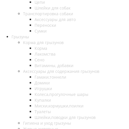
Цепи
Шлейки для собак
Транспортировка собаки
Аксессуары для авто
Переноски
Сумки
Грызуны
Корма для грызунов
Корма
Лакомства
Сено
Витамины, добавки
Аксессуары для содержания грызунов
Гамаки,тоннели
Домики
Игрушки
Колеса,прогулочные шары
Купалки
Миски,кормушки,поилки
Туалеты
Шлейки,поводки для грызунов
Гигиена и уход грызуны
Живые животные