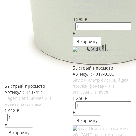
IMAC автокормушка д/
животных голубая CIOTTOLI
Dispenser 1,5л
3 395
₽
-
+
В корзину
Быстрый просмотр
Артикул : 4017-0000
Savic Фильтр сменный для
Быстрый просмотр
поилки-фонтанчика
Артикул : H437414
VOLCANO 3шт/уп
Hagen Catit Senses 2.0
1 256
₽
мульти-кормушка
-
1 412
₽
+
-
В корзину
+
В корзину