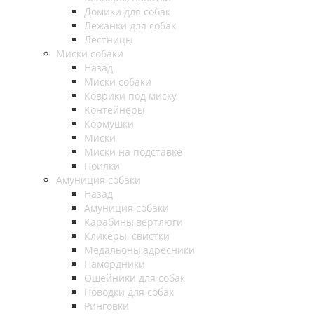
Домики для собак
Лежанки для собак
Лестницы
Миски собаки
Назад
Миски собаки
Коврики под миску
Контейнеры
Кормушки
Миски
Миски на подставке
Поилки
Амуниция собаки
Назад
Амуниция собаки
Карабины,вертлюги
Кликеры, свистки
Медальоны,адресники
Намордники
Ошейники для собак
Поводки для собак
Ринговки