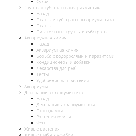
Сухой
Грунты и субстраты аквариумистика
Назад
Грунты и субстраты аквариумистика
Грунты
Питательные грунты и субстраты
Аквариумная химия
Назад
Аквариумная химия
Борьба с водорослями и паразитами
Кондиционеры и добавки
Лекарства для рыб
Тесты
Удобрения для растений
Аквариумы
Декорации аквариумистика
Назад
Декорации аквариумистика
Гроты,камни
Растения,коряги
Фон
Живые растения
Живые рыбы, амфибии