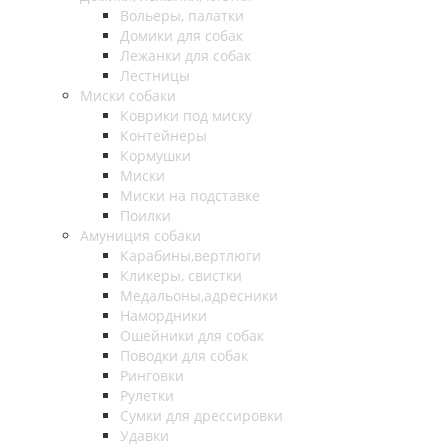
Вольеры, палатки
Домики для собак
Лежанки для собак
Лестницы
Миски собаки
Коврики под миску
Контейнеры
Кормушки
Миски
Миски на подставке
Поилки
Амуниция собаки
Карабины,вертлюги
Кликеры, свистки
Медальоны,адресники
Намордники
Ошейники для собак
Поводки для собак
Ринговки
Рулетки
Сумки для дрессировки
Удавки