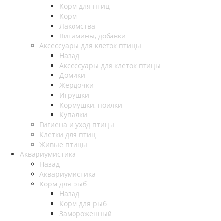
Корм для птиц
Корм
Лакомства
Витамины, добавки
Аксессуары для клеток птицы
Назад
Аксессуары для клеток птицы
Домики
Жердочки
Игрушки
Кормушки, поилки
Купалки
Гигиена и уход птицы
Клетки для птиц
Живые птицы
Аквариумистика
Назад
Аквариумистика
Корм для рыб
Назад
Корм для рыб
Замороженный