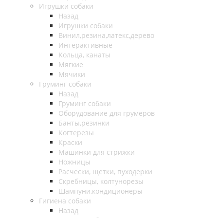
Игрушки собаки
Назад
Игрушки собаки
Винил,резина,латекс,дерево
Интерактивные
Кольца, канаты
Мягкие
Мячики
Груминг собаки
Назад
Груминг собаки
Оборудование для грумеров
Банты,резинки
Когтерезы
Краски
Машинки для стрижки
Ножницы
Расчески, щетки, пуходерки
Скребницы, колтунорезы
Шампуни,кондиционеры
Гигиена собаки
Назад