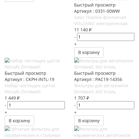
Быстрый просмотр
Артикул : 0331-00WW
Savic Поилка-фонтанчик
VOLCANO электрическая
11 140
₽
-
+
В корзину
Быстрый просмотр
Быстрый просмотр
Артикул : CKPH-INTL-19
Артикул : PAC19-14356
Набор чистящих щеток
Фильтры для автопоилок
Petsafe Drinkwell
Drinkwell 360 Уголь
1 449
₽
1 707
₽
-
-
+
+
В корзину
В корзину