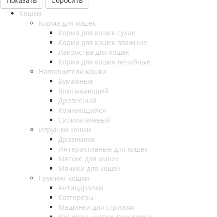
Сбросить
Кошки
Корма для кошек
Корма для кошек сухие
Корма для кошек влажные
Лакомства для кошек
Корма для кошек лечебные
Наполнители кошки
Бумажные
Впитывающий
Древесный
Комкующийся
Силикагелевый
Игрушки кошки
Дразнилки
Интерактивные для кошек
Мягкие для кошек
Мячики для кошек
Груминг кошки
Антицарапки
Когтерезы
Машинки для стрижки
Расчески, щетки, пуходерки