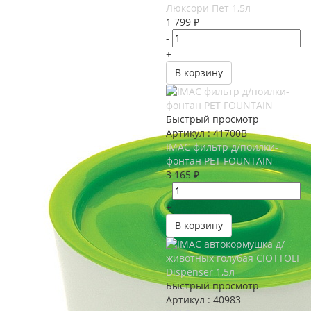
Люксори Пет 1,5л
1 799
₽
-
+
В корзину
Быстрый просмотр
Артикул : 41700B
IMAC фильтр д/поилки-
фонтан PET FOUNTAIN
3 165
₽
-
+
В корзину
Быстрый просмотр
Артикул : 40983