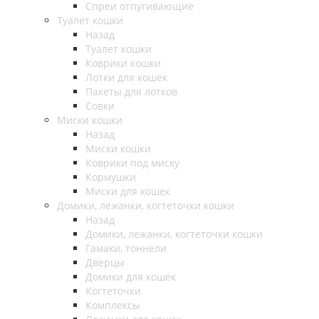
Спреи отпугивающие
Туалет кошки
Назад
Туалет кошки
Коврики кошки
Лотки для кошек
Пакеты для лотков
Совки
Миски кошки
Назад
Миски кошки
Коврики под миску
Кормушки
Миски для кошек
Домики, лежанки, когтеточки кошки
Назад
Домики, лежанки, когтеточки кошки
Гамаки, тоннели
Дверцы
Домики для кошек
Когтеточки
Комплексы