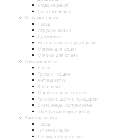
Комкующийся
Силикагелевый
Игрушки кошки
Назад
Игрушки кошки
Дразнилки
Интерактивные для кошек
Мягкие для кошек
Мячики для кошек
Груминг кошки
Назад
Груминг кошки
Антицарапки
Когтерезы
Машинки для стрижки
Расчески, щетки, пуходерки
Скребницы, колтунорезы
Шампуни,кондиционеры
Гигиена кошки
Назад
Гигиена кошки
Ликвидаторы запаха