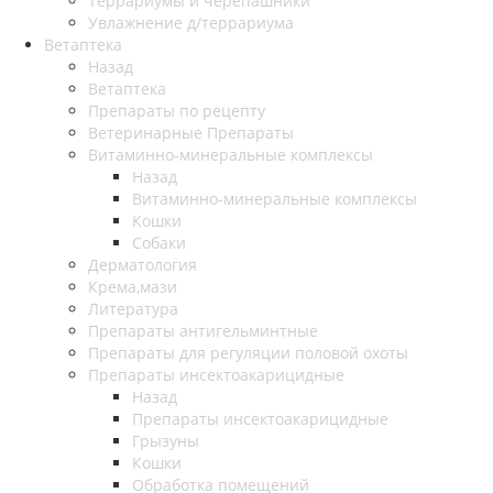
Террариумы и черепашники
Увлажнение д/террариума
Ветаптека
Назад
Ветаптека
Препараты по рецепту
Ветеринарные Препараты
Витаминно-минеральные комплексы
Назад
Витаминно-минеральные комплексы
Кошки
Собаки
Дерматология
Крема,мази
Литература
Препараты антигельминтные
Препараты для регуляции половой охоты
Препараты инсектоакарицидные
Назад
Препараты инсектоакарицидные
Грызуны
Кошки
Обработка помещений