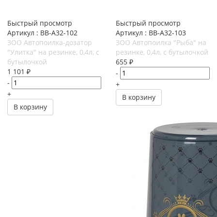
Быстрый просмотр
Быстрый просмотр
Артикул : BB-A32-102
Артикул : BB-A32-103
ЗОО Автопоилка-дозатор
ЗОО Автопоилка "Рыба" на
"Улитка" на резинке, 0,4л, с
резинке, 0,4л, с бутылочкой
бутылочкой
655
₽
1 101
₽
-
-
+
+
В корзину
В корзину