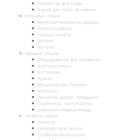
Лакомства для собак
Корма для собак лечебные
Игрушки собаки
Винил,резина,латекс,дерево
Интерактивные
Кольца, канаты
Мягкие
Мячики
Груминг собаки
Оборудование для грумеров
Банты,резинки
Когтерезы
Краски
Машинки для стрижки
Ножницы
Расчески, щетки, пуходерки
Скребницы, колтунорезы
Шампуни,кондиционеры
Гигиена собаки
Емкости
Ликвидаторы запаха
Салфетки,мыло,кремы