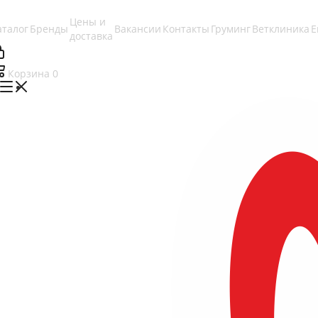
Цены и
аталог
Бренды
Вакансии
Контакты
Груминг
Ветклиника
Е
доставка
Корзина
0