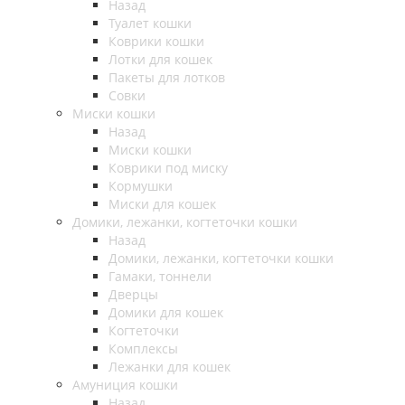
Назад
Туалет кошки
Коврики кошки
Лотки для кошек
Пакеты для лотков
Совки
Миски кошки
Назад
Миски кошки
Коврики под миску
Кормушки
Миски для кошек
Домики, лежанки, когтеточки кошки
Назад
Домики, лежанки, когтеточки кошки
Гамаки, тоннели
Дверцы
Домики для кошек
Когтеточки
Комплексы
Лежанки для кошек
Амуниция кошки
Назад