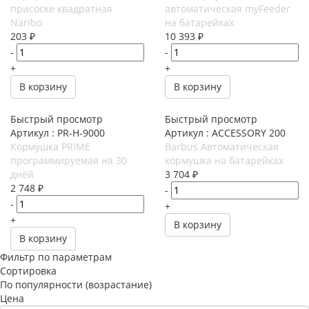
присоске квадратная
автоматическая myFeeder
Naribo
на батарейках
203
₽
10 393
₽
-
-
+
+
В корзину
В корзину
Быстрый просмотр
Быстрый просмотр
Артикул : PR-H-9000
Артикул : ACCESSORY 200
Кормушка PRIME
Barbus Автоматическая
программируемая на 30
кормушка на батарейках
дней
3 704
₽
2 748
₽
-
-
+
+
В корзину
В корзину
Фильтр по параметрам
Сортировка
По популярности (возрастание)
Цена