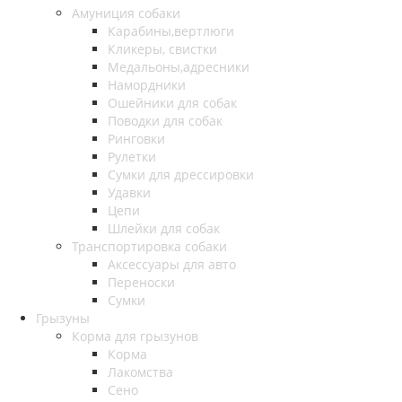
Амуниция собаки
Карабины,вертлюги
Кликеры, свистки
Медальоны,адресники
Намордники
Ошейники для собак
Поводки для собак
Ринговки
Рулетки
Сумки для дрессировки
Удавки
Цепи
Шлейки для собак
Транспортировка собаки
Аксессуары для авто
Переноски
Сумки
Грызуны
Корма для грызунов
Корма
Лакомства
Сено