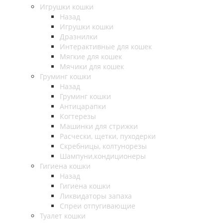
Игрушки кошки
Назад
Игрушки кошки
Дразнилки
Интерактивные для кошек
Мягкие для кошек
Мячики для кошек
Груминг кошки
Назад
Груминг кошки
Антицарапки
Когтерезы
Машинки для стрижки
Расчески, щетки, пуходерки
Скребницы, колтунорезы
Шампуни,кондиционеры
Гигиена кошки
Назад
Гигиена кошки
Ликвидаторы запаха
Спреи отпугивающие
Туалет кошки