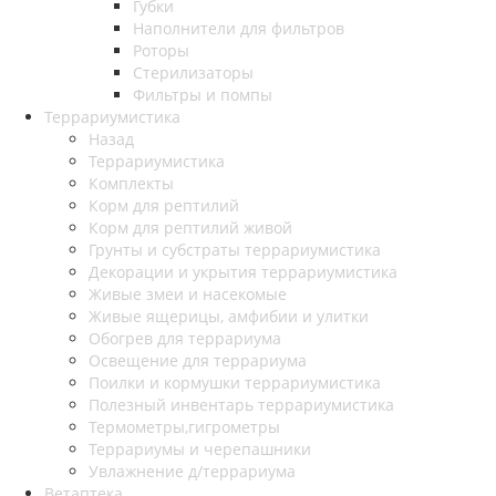
Губки
Наполнители для фильтров
Роторы
Стерилизаторы
Фильтры и помпы
Террариумистика
Назад
Террариумистика
Комплекты
Корм для рептилий
Корм для рептилий живой
Грунты и субстраты террариумистика
Декорации и укрытия террариумистика
Живые змеи и насекомые
Живые ящерицы, амфибии и улитки
Обогрев для террариума
Освещение для террариума
Поилки и кормушки террариумистика
Полезный инвентарь террариумистика
Термометры,гигрометры
Террариумы и черепашники
Увлажнение д/террариума
Ветаптека