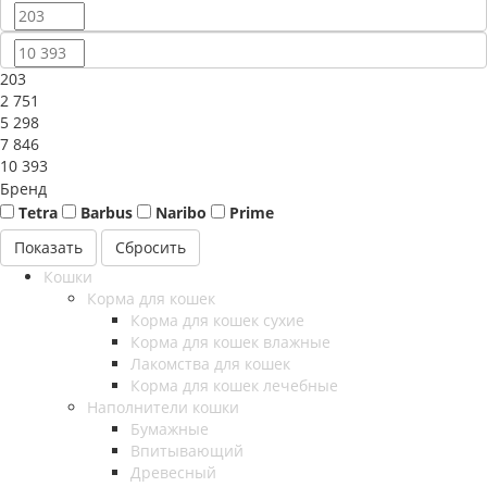
203
2 751
5 298
7 846
10 393
Бренд
Tetra
Barbus
Naribo
Prime
Сбросить
Кошки
Корма для кошек
Корма для кошек сухие
Корма для кошек влажные
Лакомства для кошек
Корма для кошек лечебные
Наполнители кошки
Бумажные
Впитывающий
Древесный