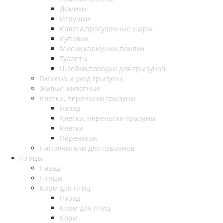
Домики
Игрушки
Колеса,прогулочные шары
Купалки
Миски,кормушки,поилки
Туалеты
Шлейки,поводки для грызунов
Гигиена и уход грызуны
Живые животные
Клетки, переноски грызуны
Назад
Клетки, переноски грызуны
Клетки
Переноски
Наполнители для грызунов
Птицы
Назад
Птицы
Корм для птиц
Назад
Корм для птиц
Корм