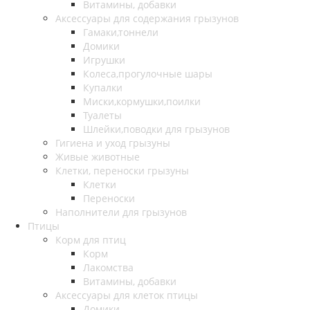
Витамины, добавки
Аксессуары для содержания грызунов
Гамаки,тоннели
Домики
Игрушки
Колеса,прогулочные шары
Купалки
Миски,кормушки,поилки
Туалеты
Шлейки,поводки для грызунов
Гигиена и уход грызуны
Живые животные
Клетки, переноски грызуны
Клетки
Переноски
Наполнители для грызунов
Птицы
Корм для птиц
Корм
Лакомства
Витамины, добавки
Аксессуары для клеток птицы
Домики