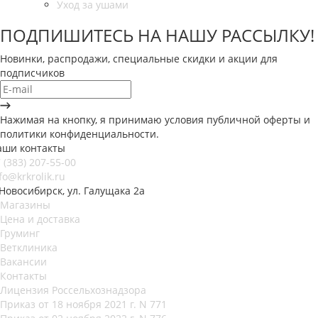
Уход за ушами
ПОДПИШИТЕСЬ НА НАШУ РАССЫЛКУ!
Новинки, распродажи, специальные скидки и акции для
подписчиков
Нажимая на кнопку, я принимаю условия публичной оферты и
политики конфиденциальности.
аши контакты
 (383) 207-55-00
fo@krkrolik.ru
 Новосибирск, ул. Галущака 2а
Магазины
Цена и доставка
Груминг
Ветклиника
Вакансии
Контакты
Лицензия Россельхознадзора
Приказ от 18 ноября 2021 г. N 771