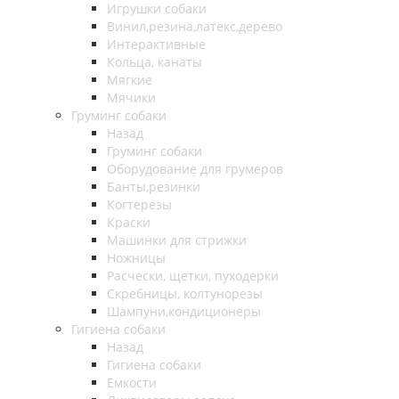
Игрушки собаки
Винил,резина,латекс,дерево
Интерактивные
Кольца, канаты
Мягкие
Мячики
Груминг собаки
Назад
Груминг собаки
Оборудование для грумеров
Банты,резинки
Когтерезы
Краски
Машинки для стрижки
Ножницы
Расчески, щетки, пуходерки
Скребницы, колтунорезы
Шампуни,кондиционеры
Гигиена собаки
Назад
Гигиена собаки
Емкости