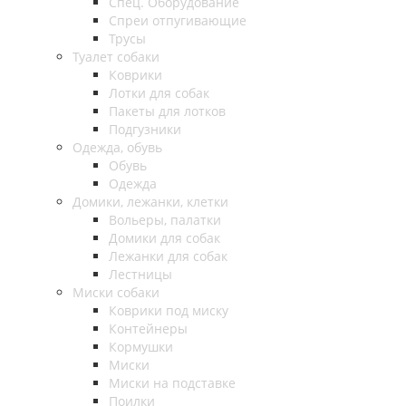
Спец. Оборудование
Спреи отпугивающие
Трусы
Туалет собаки
Коврики
Лотки для собак
Пакеты для лотков
Подгузники
Одежда, обувь
Обувь
Одежда
Домики, лежанки, клетки
Вольеры, палатки
Домики для собак
Лежанки для собак
Лестницы
Миски собаки
Коврики под миску
Контейнеры
Кормушки
Миски
Миски на подставке
Поилки