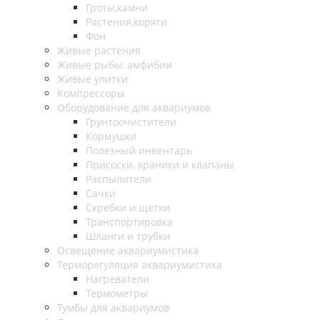
Гроты,камни
Растения,коряги
Фон
Живые растения
Живые рыбы, амфибии
Живые улитки
Компрессоры
Оборудование для аквариумов
Грунтоочистители
Кормушки
Полезный инвентарь
Присоски, краники и клапаны
Распылители
Сачки
Скребки и щетки
Транспортировка
Шланги и трубки
Освещение аквариумистика
Терморегуляция аквариумистика
Нагреватели
Термометры
Тумбы для аквариумов