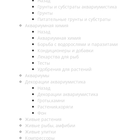
Назад
Грунты и субстраты аквариумистика
Грунты
Питательные грунты и субстраты
Аквариумная химия
Назад
Аквариумная химия
Борьба с водорослями и паразитами
Кондиционеры и добавки
Лекарства для рыб
Тесты
Удобрения для растений
Аквариумы
Декорации аквариумистика
Назад
Декорации аквариумистика
Гроты,камни
Растения,коряги
Фон
Живые растения
Живые рыбы, амфибии
Живые улитки
Компрессоры