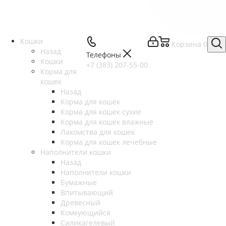
Кошки
Корзина
0
Назад
Телефоны
Кошки
+7 (383) 207-55-00
Корма для
кошек
Назад
Корма для кошек
Корма для кошек сухие
Корма для кошек влажные
Лакомства для кошек
Корма для кошек лечебные
Наполнители кошки
Назад
Наполнители кошки
Бумажные
Впитывающий
Древесный
Комкующийся
Силикагелевый