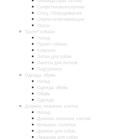
Ликвидаторы запаха
Салфетки,мыло,кремы
Спец. Оборудование
Спреи отпугивающие
Трусы
Туалет собаки
Назад
Туалет собаки
Коврики
Лотки для собак
Пакеты для лотков
Подгузники
Одежда, обувь
Назад
Одежда, обувь
Обувь
Одежда
Домики, лежанки, клетки
Назад
Домики, лежанки, клетки
Вольеры, палатки
Домики для собак
Лежанки для собак