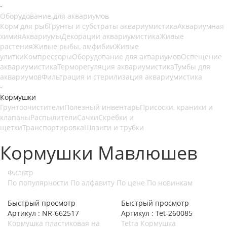
-
Оборудование для аквариумов
Корм для рыб
Грунты и субстраты аквариумистика
Аквариумная
химия
Аквариумы
Декорации аквариумистика
Живые
растения
Живые рыбы, амфибии
Живые
улитки
Компрессоры
Оборудование для аквариумов
Освещение
аквариумистика
Терморегуляция аквариумистика
Тумбы для
аквариумов
Фильтрация и стерилизация аквариумистика
-
Кормушки
Грунтоочистители
Полезный инвентарь
Присоски, краники и
клапаны
Распылители
Сачки
Скребки и
щетки
Транспортировка
Шланги и трубки
Кормушки Мавлюшев
Фильтр
По популярности
По алфавиту
По цене
По новинкам
Быстрый просмотр
Быстрый просмотр
Артикул : NR-662517
Артикул : Tet-260085
Кормушка пластиковая на
Tetra Кормушка