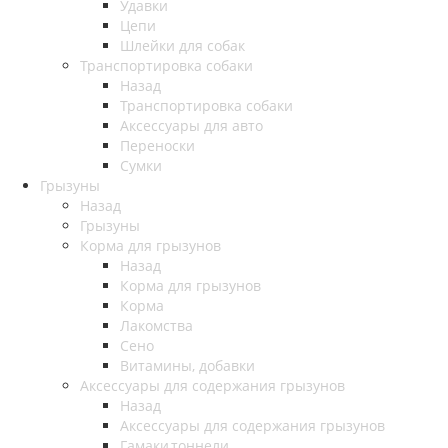
Удавки
Цепи
Шлейки для собак
Транспортировка собаки
Назад
Транспортировка собаки
Аксессуары для авто
Переноски
Сумки
Грызуны
Назад
Грызуны
Корма для грызунов
Назад
Корма для грызунов
Корма
Лакомства
Сено
Витамины, добавки
Аксессуары для содержания грызунов
Назад
Аксессуары для содержания грызунов
Гамаки,тоннели