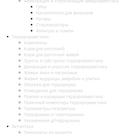
Фильтрация и стерилизация аквариумистика
Губки
Наполнители для фильтров
Роторы
Стерилизаторы
Фильтры и помпы
Террариумистика
Комплекты
Корм для рептилий
Корм для рептилий живой
Грунты и субстраты террариумистика
Декорации и укрытия террариумистика
Живые змеи и насекомые
Живые ящерицы, амфибии и улитки
Обогрев для террариума
Освещение для террариума
Поилки и кормушки террариумистика
Полезный инвентарь террариумистика
Термометры,гигрометры
Террариумы и черепашники
Увлажнение д/террариума
Ветаптека
Препараты по рецепту