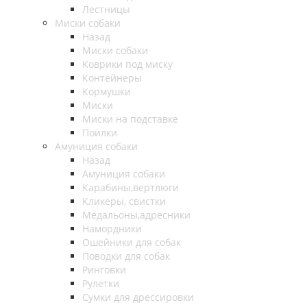
Лестницы
Миски собаки
Назад
Миски собаки
Коврики под миску
Контейнеры
Кормушки
Миски
Миски на подставке
Поилки
Амуниция собаки
Назад
Амуниция собаки
Карабины,вертлюги
Кликеры, свистки
Медальоны,адресники
Намордники
Ошейники для собак
Поводки для собак
Ринговки
Рулетки
Сумки для дрессировки