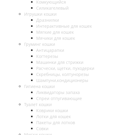
Комкующийся
Силикагелевый
Игрушки кошки
Дразнилки
Интерактивные для кошек
Мягкие для кошек
Мячики для кошек
Груминг кошки
Антицарапки
Когтерезы
Машинки для стрижки
Расчески, щетки, пуходерки
Скребницы, колтунорезы
Шампуни,кондиционеры
Гигиена кошки
Ликвидаторы запаха
Спреи отпугивающие
Туалет кошки
Коврики кошки
Лотки для кошек
Пакеты для лотков
Совки
Миски кошки