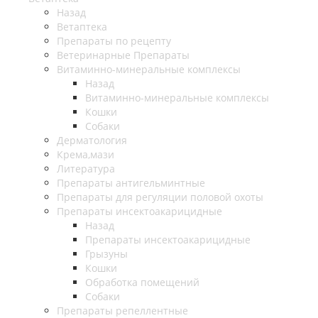
Назад
Ветаптека
Препараты по рецепту
Ветеринарные Препараты
Витаминно-минеральные комплексы
Назад
Витаминно-минеральные комплексы
Кошки
Собаки
Дерматология
Крема,мази
Литература
Препараты антигельминтные
Препараты для регуляции половой охоты
Препараты инсектоакарицидные
Назад
Препараты инсектоакарицидные
Грызуны
Кошки
Обработка помещений
Собаки
Препараты репеллентные