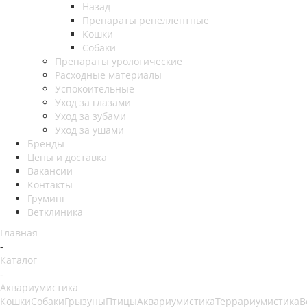
Назад
Препараты репеллентные
Кошки
Собаки
Препараты урологические
Расходные материалы
Успокоительные
Уход за глазами
Уход за зубами
Уход за ушами
Бренды
Цены и доставка
Вакансии
Контакты
Груминг
Ветклиника
Главная
-
Каталог
-
Аквариумистика
Кошки
Собаки
Грызуны
Птицы
Аквариумистика
Террариумистика
В