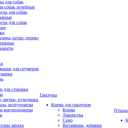
ва для собак
ля собак лечебные
еты для собак
ажные
еты для собак
хие
ки
езина,латекс,дерево
тивные
 канаты
ки
вание для грумеров
езинки
зы
 для стрижки
цы
Грызуны
и, щетки, пуходерки
цы, колтунорезы
Корма для грызунов
и,кондиционеры
Корма
Птицы
ки
Лакомства
Сено
К
торы запаха
Витамины, добавки