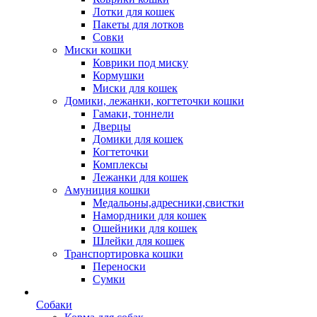
Лотки для кошек
Пакеты для лотков
Совки
Миски кошки
Коврики под миску
Кормушки
Миски для кошек
Домики, лежанки, когтеточки кошки
Гамаки, тоннели
Дверцы
Домики для кошек
Когтеточки
Комплексы
Лежанки для кошек
Амуниция кошки
Медальоны,адресники,свистки
Намордники для кошек
Ошейники для кошек
Шлейки для кошек
Транспортировка кошки
Переноски
Сумки
Собаки