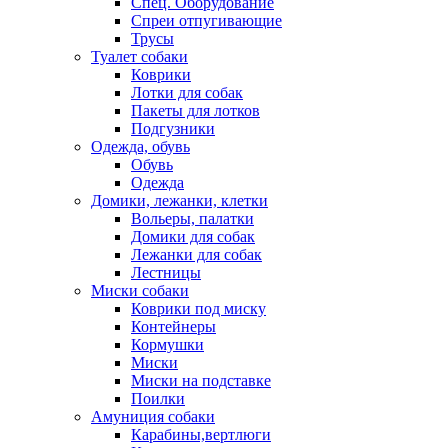
Спец. Оборудование
Спреи отпугивающие
Трусы
Туалет собаки
Коврики
Лотки для собак
Пакеты для лотков
Подгузники
Одежда, обувь
Обувь
Одежда
Домики, лежанки, клетки
Вольеры, палатки
Домики для собак
Лежанки для собак
Лестницы
Миски собаки
Коврики под миску
Контейнеры
Кормушки
Миски
Миски на подставке
Поилки
Амуниция собаки
Карабины,вертлюги