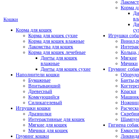
Лакомст
Корма д
Ди
вл
Кошки
Ди
Корма для кошек
су
Корма для кошек сухие
Игрушки соба
Корма для кошек влажные
Винил,р
Лакомства для кошек
Интерак
Корма для кошек лечебные
Кольца,
Диеты для кошек
Мягкие
влажные
Мячики
Диеты для кошек сухие
Груминг соба
Наполнители кошки
Оборудо
Бумажные
Банты,р
Впитывающий
Когтере
Древесный
Краски
Комкующийся
Машинки
Силикагелевый
Ножни
Игрушки кошки
Расческ
Дразнилки
Скребни
Интерактивные для кошек
Шампун
Мягкие для кошек
Гигиена соба
Мячики для кошек
Емкости
Груминг кошки
Ликвида