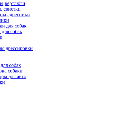
ы,вертлюги
, свистки
ны,адресники
ники
и для собак
 для собак
и
ля дрессировки
для собак
вка собаки
ары для авто
ки