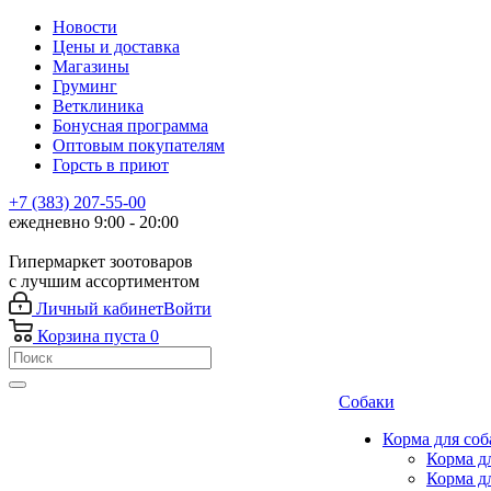
Новости
Цены и доставка
Магазины
Груминг
Ветклиника
Бонусная программа
Оптовым покупателям
Горсть в приют
+7 (383) 207-55-00
ежедневно 9:00 - 20:00
Гипермаркет зоотоваров
с лучшим ассортиментом
Личный кабинет
Войти
Корзина
пуста
0
Собаки
Корма для соб
Корма д
Корма д