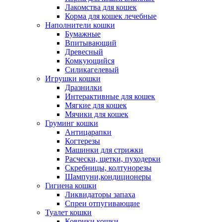
Лакомства для кошек
Корма для кошек лечебные
Наполнители кошки
Бумажные
Впитывающий
Древесный
Комкующийся
Силикагелевый
Игрушки кошки
Дразнилки
Интерактивные для кошек
Мягкие для кошек
Мячики для кошек
Груминг кошки
Антицарапки
Когтерезы
Машинки для стрижки
Расчески, щетки, пуходерки
Скребницы, колтунорезы
Шампуни,кондиционеры
Гигиена кошки
Ликвидаторы запаха
Спреи отпугивающие
Туалет кошки
Коврики кошки