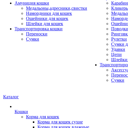
Амуниция кошки
Карабин
Медальоны,адресники,свистки
Кликеры
Намордники для кошек
Медальо
Ошейники для кошек
Наморд
Шлейки для кошек
Ошейник
Транспортировка кошки
Поводки
Переноски
Ринговк
Сумки
Рулетки
Сумки д
Удавки
Цепи
Шлейки 
Транспортиро
Аксессу
Перенос
Сумки
Каталог
Кошки
Корма для кошек
Корма для кошек сухие
Корма для кошек влажные