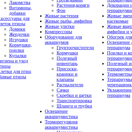
Лакомства
Растения,коряги
Декорации 
Витамины,
Фон
террариуми
добавки
Живые растения
Живые змеи
ксессуары для
Живые рыбы, амфибии
насекомые
леток птицы
Живые улитки
Живые яще
Домики
Компрессоры
амфибии и 
Жердочки
Оборудование для
Обогрев для
Игрушки
аквариумов
Освещение 
Кормушки,
Грунтоочистители
террариума
поилки
Кормушки
Поилки и к
Купалки
Полезный
террариуми
игиена и уход
инвентарь
Полезный и
тицы
Присоски,
террариуми
летки для птиц
краники и
Термометры
ивые птицы
клапаны
Террариумы
Распылители
черепашник
Сачки
Увлажнение 
Скребки и щетки
террариума
Транспортировка
Шланги и трубки
Освещение
аквариумистика
Терморегуляция
аквариумистика