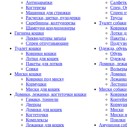
Антицарапки
Салфетк
Когтерезы
Спец. О
Машинки для стрижки
Спреи о
Расчески, щетки, пуходерки
Трусы
Скребницы, колтунорезы
Туалет собаки
Шампуни,кондиционеры
Коврик
Гигиена кошки
Лотки д
Ликвидаторы запаха
Пакеты 
Спреи отпугивающие
Подгузн
Туалет кошки
Одежда, обувь
Коврики кошки
Обувь
Лотки для кошек
Одежда
Пакеты для лотков
Домики, лежа
Совки
Вольеры
Миски кошки
Домики 
Коврики под миску
Лежанки
Кормушки
Лестни
Миски для кошек
Миски собаки
Домики, лежанки, когтеточки кошки
Коврики
Гамаки, тоннели
Контей
Дверцы
Кормуш
Домики для кошек
Миски
Когтеточки
Миски н
Комплексы
Поилки
Лежанки для кошек
Амуниция со