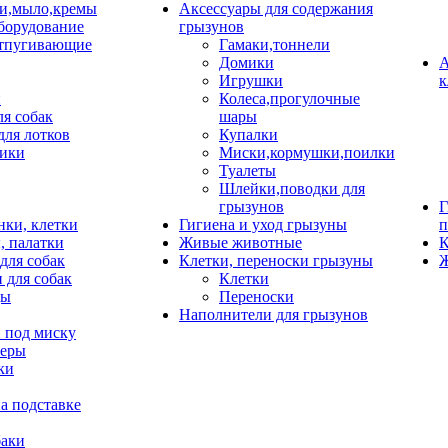
и,мыло,кремы
Аксессуары для содержания
борудование
грызунов
тпугивающие
Гамаки,тоннели
Домики
А
Игрушки
к
и
Колеса,прогулочные
ля собак
шары
для лотков
Купалки
ики
Миски,кормушки,поилки
Туалеты
Шлейки,поводки для
грызунов
Г
нки, клетки
Гигиена и уход грызуны
п
, палатки
Живые животные
К
для собак
Клетки, переноски грызуны
Ж
 для собак
Клетки
цы
Переноски
Наполнители для грызунов
 под миску
неры
ки
а подставке
баки