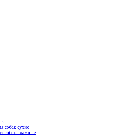
ак
ля собак сухие
ля собак влажные