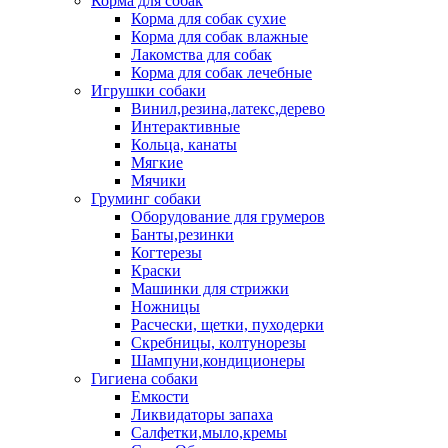
Корма для собак
Корма для собак сухие
Корма для собак влажные
Лакомства для собак
Корма для собак лечебные
Игрушки собаки
Винил,резина,латекс,дерево
Интерактивные
Кольца, канаты
Мягкие
Мячики
Груминг собаки
Оборудование для грумеров
Банты,резинки
Когтерезы
Краски
Машинки для стрижки
Ножницы
Расчески, щетки, пуходерки
Скребницы, колтунорезы
Шампуни,кондиционеры
Гигиена собаки
Емкости
Ликвидаторы запаха
Салфетки,мыло,кремы