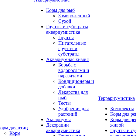
Корм для рыб
Замороженный
Сухой
Грунты и субстраты
аквариумистика
Грунты
Питательные
грунты и
субстраты
Аквариумная химия
Борьба с
водорослями и
паразитами
Кондиционеры и
добавки
Лекарства для
рыб
Террариумистика
Тесты
Удобрения для
Комплекты
растений
Корм для р
Аквариумы
Корм для р
Декорации
живой
орм для птиц
аквариумистика
Грунты и су
Корм
Гроты,камни
террариуми