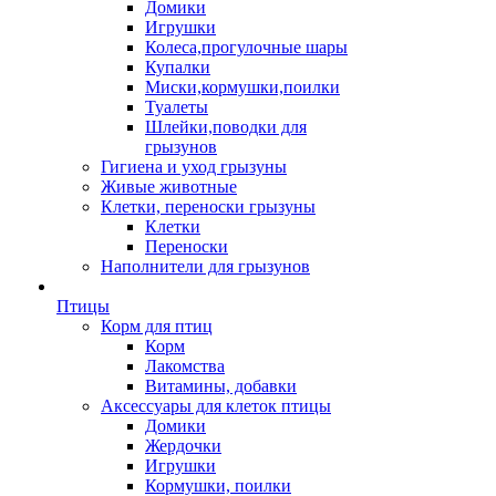
Домики
Игрушки
Колеса,прогулочные шары
Купалки
Миски,кормушки,поилки
Туалеты
Шлейки,поводки для
грызунов
Гигиена и уход грызуны
Живые животные
Клетки, переноски грызуны
Клетки
Переноски
Наполнители для грызунов
Птицы
Корм для птиц
Корм
Лакомства
Витамины, добавки
Аксессуары для клеток птицы
Домики
Жердочки
Игрушки
Кормушки, поилки