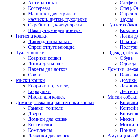
Антицарапки
Салфетк
Когтерезы
Спец. О
Машинки для стрижки
Спреи о
Расчески, щетки, пуходерки
Трусы
Скребницы, колтунорезы
Туалет собаки
Шампуни,кондиционеры
Коврик
Гигиена кошки
Лотки д
Ликвидаторы запаха
Пакеты 
Спреи отпугивающие
Подгузн
Туалет кошки
Одежда, обувь
Коврики кошки
Обувь
Лотки для кошек
Одежда
Пакеты для лотков
Домики, лежа
Совки
Вольеры
Миски кошки
Домики 
Коврики под миску
Лежанки
Кормушки
Лестни
Миски для кошек
Миски собаки
Домики, лежанки, когтеточки кошки
Коврики
Гамаки, тоннели
Контей
Дверцы
Кормуш
Домики для кошек
Миски
Когтеточки
Миски н
Комплексы
Поилки
Лежанки для кошек
Амуниция со