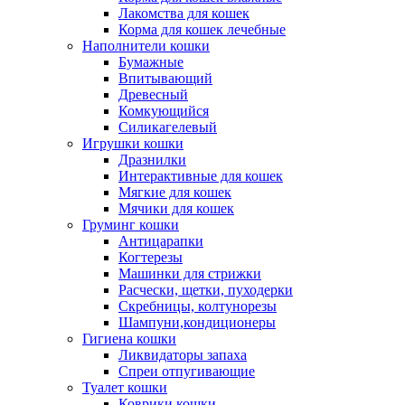
Лакомства для кошек
Корма для кошек лечебные
Наполнители кошки
Бумажные
Впитывающий
Древесный
Комкующийся
Силикагелевый
Игрушки кошки
Дразнилки
Интерактивные для кошек
Мягкие для кошек
Мячики для кошек
Груминг кошки
Антицарапки
Когтерезы
Машинки для стрижки
Расчески, щетки, пуходерки
Скребницы, колтунорезы
Шампуни,кондиционеры
Гигиена кошки
Ликвидаторы запаха
Спреи отпугивающие
Туалет кошки
Коврики кошки