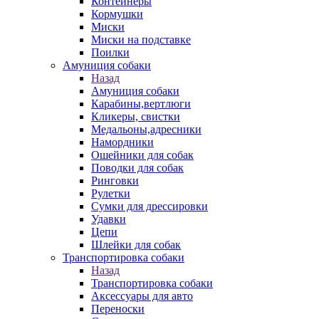
Контейнеры
Кормушки
Миски
Миски на подставке
Поилки
Амуниция собаки
Назад
Амуниция собаки
Карабины,вертлюги
Кликеры, свистки
Медальоны,адресники
Намордники
Ошейники для собак
Поводки для собак
Ринговки
Рулетки
Сумки для дрессировки
Удавки
Цепи
Шлейки для собак
Транспортировка собаки
Назад
Транспортировка собаки
Аксессуары для авто
Переноски