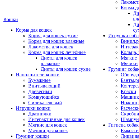
Лакомст
Корма д
Ди
вл
Кошки
Ди
Корма для кошек
су
Корма для кошек сухие
Игрушки соба
Корма для кошек влажные
Винил,р
Лакомства для кошек
Интерак
Корма для кошек лечебные
Кольца,
Диеты для кошек
Мягкие
влажные
Мячики
Диеты для кошек сухие
Груминг соба
Наполнители кошки
Оборудо
Бумажные
Банты,р
Впитывающий
Когтере
Древесный
Краски
Комкующийся
Машинки
Силикагелевый
Ножни
Игрушки кошки
Расческ
Дразнилки
Скребни
Интерактивные для кошек
Шампун
Мягкие для кошек
Гигиена соба
Мячики для кошек
Емкости
Груминг кошки
Ликвида