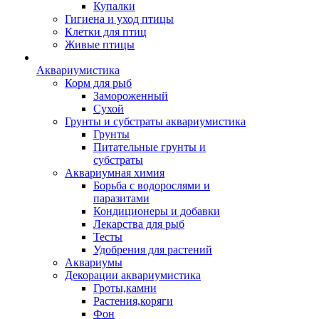
Купалки
Гигиена и уход птицы
Клетки для птиц
Живые птицы
Аквариумистика
Корм для рыб
Замороженный
Сухой
Грунты и субстраты аквариумистика
Грунты
Питательные грунты и
субстраты
Аквариумная химия
Борьба с водорослями и
паразитами
Кондиционеры и добавки
Лекарства для рыб
Тесты
Удобрения для растений
Аквариумы
Декорации аквариумистика
Гроты,камни
Растения,коряги
Фон