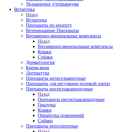
Увлажнение д/террариума
Ветаптека
Назад
Ветаптека
Препараты по рецепту
Ветеринарные Препараты
Витаминно-минеральные комплексы
Назад
Витаминно-минеральные комплексы
Кошки
Собаки
Дерматология
Крема,мази
Литература
Препараты антигельминтные
Препараты для регуляции половой охоты
Препараты инсектоакарицидные
Назад
Препараты инсектоакарицидные
Грызуны
Кошки
Обработка помещений
Собаки
Препараты репеллентные
Назад