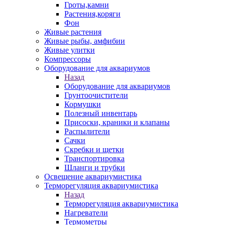
Гроты,камни
Растения,коряги
Фон
Живые растения
Живые рыбы, амфибии
Живые улитки
Компрессоры
Оборудование для аквариумов
Назад
Оборудование для аквариумов
Грунтоочистители
Кормушки
Полезный инвентарь
Присоски, краники и клапаны
Распылители
Сачки
Скребки и щетки
Транспортировка
Шланги и трубки
Освещение аквариумистика
Терморегуляция аквариумистика
Назад
Терморегуляция аквариумистика
Нагреватели
Термометры