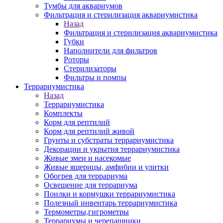
Тумбы для аквариумов
Фильтрация и стерилизация аквариумистика
Назад
Фильтрация и стерилизация аквариумистика
Губки
Наполнители для фильтров
Роторы
Стерилизаторы
Фильтры и помпы
Террариумистика
Назад
Террариумистика
Комплекты
Корм для рептилий
Корм для рептилий живой
Грунты и субстраты террариумистика
Декорации и укрытия террариумистика
Живые змеи и насекомые
Живые ящерицы, амфибии и улитки
Обогрев для террариума
Освещение для террариума
Поилки и кормушки террариумистика
Полезный инвентарь террариумистика
Термометры,гигрометры
Террариумы и черепашники