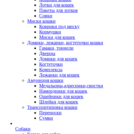
Лотки для кошек
Пакеты для лотков
Совки
Миски кошки
Коврики под миску
Кормушки
Миски для кошек
Домики, лежанки, когтеточки кошки
Гамаки, тоннели
Дверцы
Домики для кошек
Когтеточки
Комплексы
Лежанки для кошек
Амуниция кошки
Медальоны,адресники,свистки
Намордники для кошек
Ошейники для кошек
Шлейки для кошек
Транспортировка кошки
Переноски
Сумки
Собаки