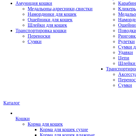
Амуниция кошки
Карабин
Медальоны,адресники,свистки
Кликеры
Намордники для кошек
Медальо
Ошейники для кошек
Наморд
Шлейки для кошек
Ошейник
Транспортировка кошки
Поводки
Переноски
Ринговк
Сумки
Рулетки
Сумки д
Удавки
Цепи
Шлейки 
Транспортиро
Аксессу
Перенос
Сумки
Каталог
Кошки
Корма для кошек
Корма для кошек сухие
Корма для кошек влажные