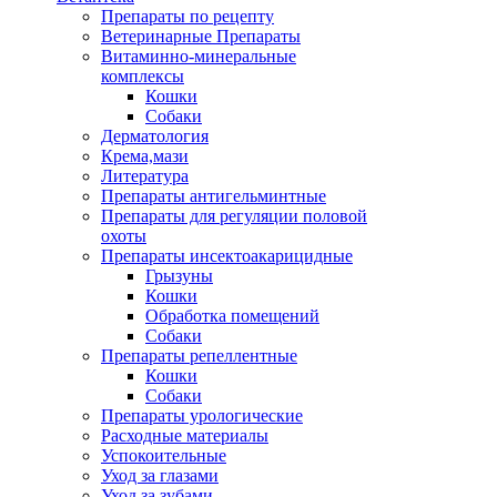
Препараты по рецепту
Ветеринарные Препараты
Витаминно-минеральные
комплексы
Кошки
Собаки
Дерматология
Крема,мази
Литература
Препараты антигельминтные
Препараты для регуляции половой
охоты
Препараты инсектоакарицидные
Грызуны
Кошки
Обработка помещений
Собаки
Препараты репеллентные
Кошки
Собаки
Препараты урологические
Расходные материалы
Успокоительные
Уход за глазами
Уход за зубами