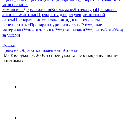
минеральные
комплексы
Дерматология
Крема,мази
Литература
Препараты
антигельминтные
Препараты для регуляции половой
охоты
Препараты инсектоакарицидные
Препараты
репеллентные
Препараты урологические
Расходные
материалы
Успокоительные
Уход за глазами
Уход за зубами
Уход
за ушами
-
Кошки
Грызуны
Обработка помещений
Собаки
-
Ms.Kiss д/кошек 200мл спрей уход за шерстью,отпугивание
насекомых