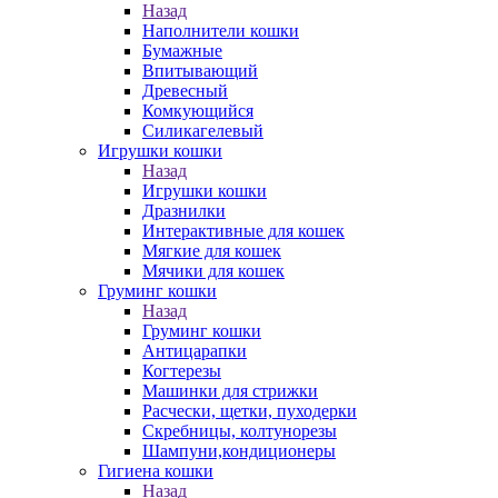
Назад
Наполнители кошки
Бумажные
Впитывающий
Древесный
Комкующийся
Силикагелевый
Игрушки кошки
Назад
Игрушки кошки
Дразнилки
Интерактивные для кошек
Мягкие для кошек
Мячики для кошек
Груминг кошки
Назад
Груминг кошки
Антицарапки
Когтерезы
Машинки для стрижки
Расчески, щетки, пуходерки
Скребницы, колтунорезы
Шампуни,кондиционеры
Гигиена кошки
Назад