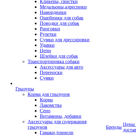
Кликеры, свистки
Медальоны,адресники
Намордники
Ошейники для собак
Поводки для собак
Ринговки
Рулетки
Сумки для дрессировки
Удавки
Цепи
Шлейки для собак
Транспортировка собаки
Аксессуары для авто
Переноски
Сумки
Грызуны
Корма для грызунов
Корма
Лакомства
Сено
Витамины, добавки
Аксессуары для содержания
Цены
грызунов
Бренды
доста
Гамаки,тоннели