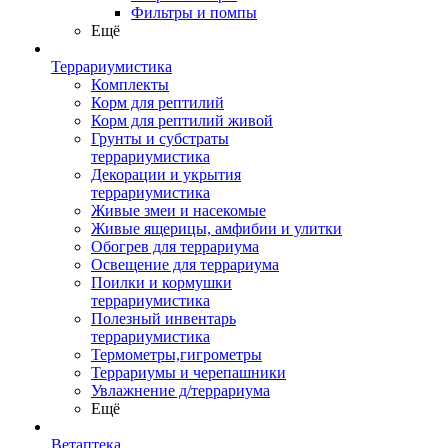
Фильтры и помпы
Ещё
Террариумистика
Комплекты
Корм для рептилий
Корм для рептилий живой
Грунты и субстраты
террариумистика
Декорации и укрытия
террариумистика
Живые змеи и насекомые
Живые ящерицы, амфибии и улитки
Обогрев для террариума
Освещение для террариума
Поилки и кормушки
террариумистика
Полезный инвентарь
террариумистика
Термометры,гигрометры
Террариумы и черепашники
Увлажнение д/террариума
Ещё
Ветаптека