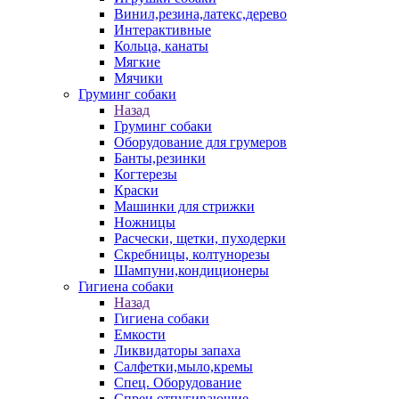
Винил,резина,латекс,дерево
Интерактивные
Кольца, канаты
Мягкие
Мячики
Груминг собаки
Назад
Груминг собаки
Оборудование для грумеров
Банты,резинки
Когтерезы
Краски
Машинки для стрижки
Ножницы
Расчески, щетки, пуходерки
Скребницы, колтунорезы
Шампуни,кондиционеры
Гигиена собаки
Назад
Гигиена собаки
Емкости
Ликвидаторы запаха
Салфетки,мыло,кремы
Спец. Оборудование
Спреи отпугивающие