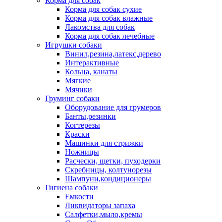
Корма для собак
Корма для собак сухие
Корма для собак влажные
Лакомства для собак
Корма для собак лечебные
Игрушки собаки
Винил,резина,латекс,дерево
Интерактивные
Кольца, канаты
Мягкие
Мячики
Груминг собаки
Оборудование для грумеров
Банты,резинки
Когтерезы
Краски
Машинки для стрижки
Ножницы
Расчески, щетки, пуходерки
Скребницы, колтунорезы
Шампуни,кондиционеры
Гигиена собаки
Емкости
Ликвидаторы запаха
Салфетки,мыло,кремы