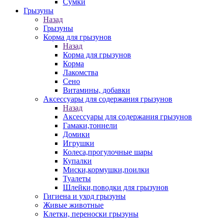
Сумки
Грызуны
Назад
Грызуны
Корма для грызунов
Назад
Корма для грызунов
Корма
Лакомства
Сено
Витамины, добавки
Аксессуары для содержания грызунов
Назад
Аксессуары для содержания грызунов
Гамаки,тоннели
Домики
Игрушки
Колеса,прогулочные шары
Купалки
Миски,кормушки,поилки
Туалеты
Шлейки,поводки для грызунов
Гигиена и уход грызуны
Живые животные
Клетки, переноски грызуны