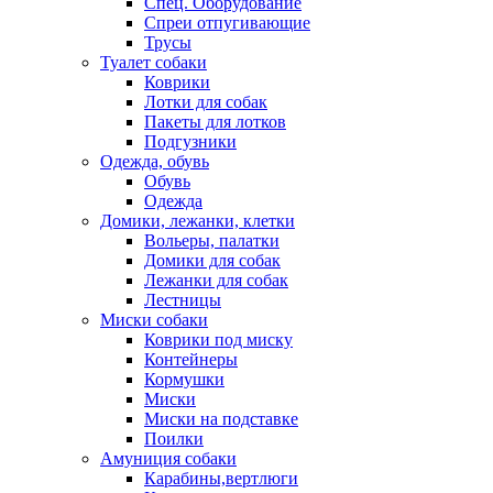
Спец. Оборудование
Спреи отпугивающие
Трусы
Туалет собаки
Коврики
Лотки для собак
Пакеты для лотков
Подгузники
Одежда, обувь
Обувь
Одежда
Домики, лежанки, клетки
Вольеры, палатки
Домики для собак
Лежанки для собак
Лестницы
Миски собаки
Коврики под миску
Контейнеры
Кормушки
Миски
Миски на подставке
Поилки
Амуниция собаки
Карабины,вертлюги