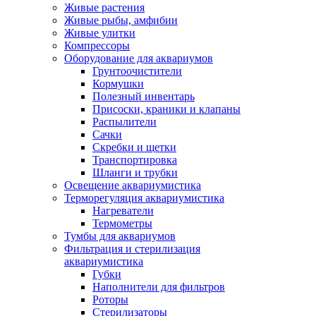
Живые растения
Живые рыбы, амфибии
Живые улитки
Компрессоры
Оборудование для аквариумов
Грунтоочистители
Кормушки
Полезный инвентарь
Присоски, краники и клапаны
Распылители
Сачки
Скребки и щетки
Транспортировка
Шланги и трубки
Освещение аквариумистика
Терморегуляция аквариумистика
Нагреватели
Термометры
Тумбы для аквариумов
Фильтрация и стерилизация
аквариумистика
Губки
Наполнители для фильтров
Роторы
Стерилизаторы