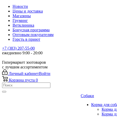
Новости
Цены и доставка
Магазины
Груминг
Ветклиника
Бонусная программа
Оптовым покупателям
Горсть в приют
+7 (383) 207-55-00
ежедневно 9:00 - 20:00
Гипермаркет зоотоваров
с лучшим ассортиментом
Личный кабинет
Войти
Корзина
пуста
0
Собаки
Корма для соб
Корма д
Корма д