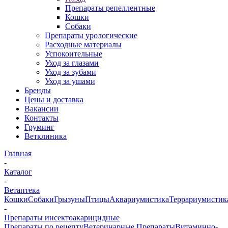
Препараты репеллентные
Кошки
Собаки
Препараты урологические
Расходные материалы
Успокоительные
Уход за глазами
Уход за зубами
Уход за ушами
Бренды
Цены и доставка
Вакансии
Контакты
Груминг
Ветклиника
Главная
-
Каталог
-
Ветаптека
Кошки
Собаки
Грызуны
Птицы
Аквариумистика
Террариумистик
-
Препараты инсектоакарицидные
Препараты по рецепту
Ветеринарные Препараты
Витаминно-