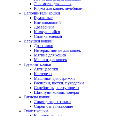
Лакомства для кошек
Корма для кошек лечебные
Наполнители кошки
Бумажные
Впитывающий
Древесный
Комкующийся
Силикагелевый
Игрушки кошки
Дразнилки
Интерактивные для кошек
Мягкие для кошек
Мячики для кошек
Груминг кошки
Антицарапки
Когтерезы
Машинки для стрижки
Расчески, щетки, пуходерки
Скребницы, колтунорезы
Шампуни,кондиционеры
Гигиена кошки
Ликвидаторы запаха
Спреи отпугивающие
Туалет кошки
Коврики кошки