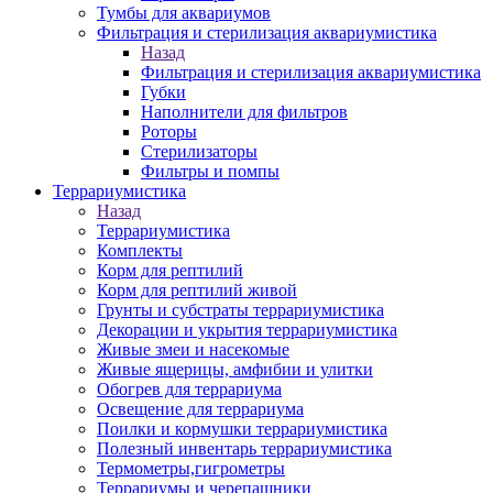
Тумбы для аквариумов
Фильтрация и стерилизация аквариумистика
Назад
Фильтрация и стерилизация аквариумистика
Губки
Наполнители для фильтров
Роторы
Стерилизаторы
Фильтры и помпы
Террариумистика
Назад
Террариумистика
Комплекты
Корм для рептилий
Корм для рептилий живой
Грунты и субстраты террариумистика
Декорации и укрытия террариумистика
Живые змеи и насекомые
Живые ящерицы, амфибии и улитки
Обогрев для террариума
Освещение для террариума
Поилки и кормушки террариумистика
Полезный инвентарь террариумистика
Термометры,гигрометры
Террариумы и черепашники