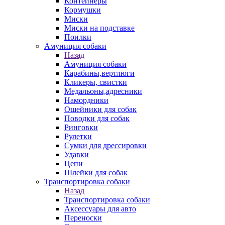
Контейнеры
Кормушки
Миски
Миски на подставке
Поилки
Амуниция собаки
Назад
Амуниция собаки
Карабины,вертлюги
Кликеры, свистки
Медальоны,адресники
Намордники
Ошейники для собак
Поводки для собак
Ринговки
Рулетки
Сумки для дрессировки
Удавки
Цепи
Шлейки для собак
Транспортировка собаки
Назад
Транспортировка собаки
Аксессуары для авто
Переноски