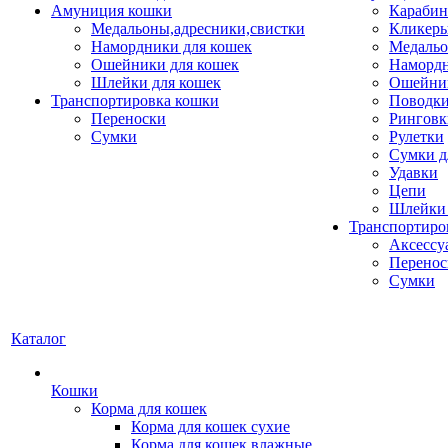
Амуниция кошки
Карабин
Медальоны,адресники,свистки
Кликеры
Намордники для кошек
Медальо
Ошейники для кошек
Наморд
Шлейки для кошек
Ошейник
Транспортировка кошки
Поводки
Переноски
Ринговк
Сумки
Рулетки
Сумки д
Удавки
Цепи
Шлейки 
Транспортиро
Аксессу
Перенос
Сумки
Каталог
Кошки
Корма для кошек
Корма для кошек сухие
Корма для кошек влажные