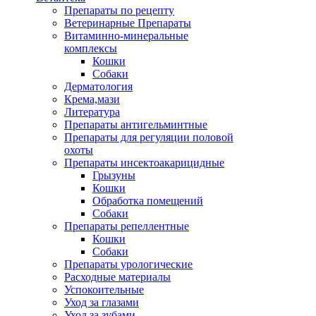
Препараты по рецепту
Ветеринарные Препараты
Витаминно-минеральные
комплексы
Кошки
Собаки
Дерматология
Крема,мази
Литература
Препараты антигельминтные
Препараты для регуляции половой
охоты
Препараты инсектоакарицидные
Грызуны
Кошки
Обработка помещений
Собаки
Препараты репеллентные
Кошки
Собаки
Препараты урологические
Расходные материалы
Успокоительные
Уход за глазами
Уход за зубами