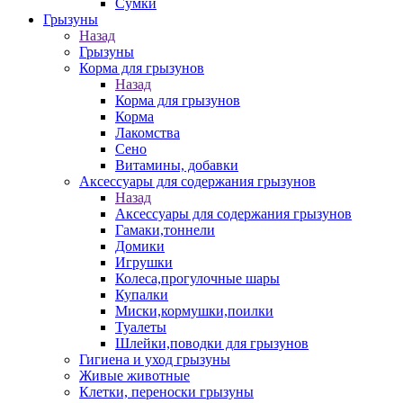
Сумки
Грызуны
Назад
Грызуны
Корма для грызунов
Назад
Корма для грызунов
Корма
Лакомства
Сено
Витамины, добавки
Аксессуары для содержания грызунов
Назад
Аксессуары для содержания грызунов
Гамаки,тоннели
Домики
Игрушки
Колеса,прогулочные шары
Купалки
Миски,кормушки,поилки
Туалеты
Шлейки,поводки для грызунов
Гигиена и уход грызуны
Живые животные
Клетки, переноски грызуны