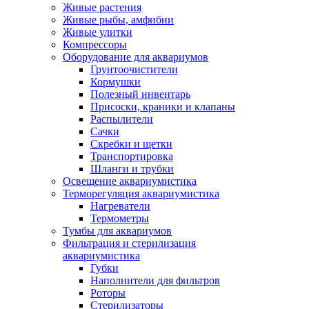
Живые растения
Живые рыбы, амфибии
Живые улитки
Компрессоры
Оборудование для аквариумов
Грунтоочистители
Кормушки
Полезный инвентарь
Присоски, краники и клапаны
Распылители
Сачки
Скребки и щетки
Транспортировка
Шланги и трубки
Освещение аквариумистика
Терморегуляция аквариумистика
Нагреватели
Термометры
Тумбы для аквариумов
Фильтрация и стерилизация
аквариумистика
Губки
Наполнители для фильтров
Роторы
Стерилизаторы