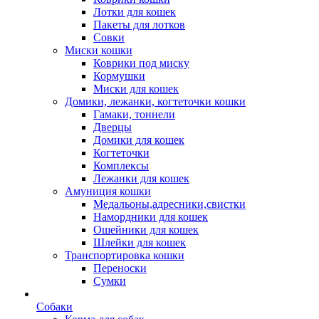
Лотки для кошек
Пакеты для лотков
Совки
Миски кошки
Коврики под миску
Кормушки
Миски для кошек
Домики, лежанки, когтеточки кошки
Гамаки, тоннели
Дверцы
Домики для кошек
Когтеточки
Комплексы
Лежанки для кошек
Амуниция кошки
Медальоны,адресники,свистки
Намордники для кошек
Ошейники для кошек
Шлейки для кошек
Транспортировка кошки
Переноски
Сумки
Собаки