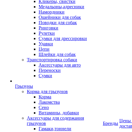
Кликеры, свистки
Медальоны,адресники
Намордники
Ошейники для собак
Поводки для собак
Ринговки
Рулетки
Сумки для дрессировки
Удавки
Цепи
Шлейки для собак
Транспортировка собаки
Аксессуары для авто
Переноски
Сумки
Грызуны
Корма для грызунов
Корма
Лакомства
Сено
Витамины, добавки
Аксессуары для содержания
Цены
грызунов
Бренды
доста
Гамаки,тоннели