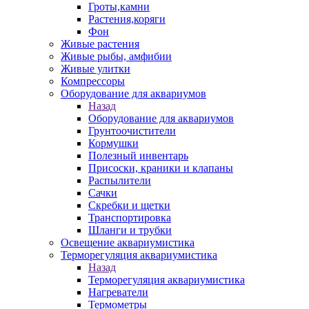
Гроты,камни
Растения,коряги
Фон
Живые растения
Живые рыбы, амфибии
Живые улитки
Компрессоры
Оборудование для аквариумов
Назад
Оборудование для аквариумов
Грунтоочистители
Кормушки
Полезный инвентарь
Присоски, краники и клапаны
Распылители
Сачки
Скребки и щетки
Транспортировка
Шланги и трубки
Освещение аквариумистика
Терморегуляция аквариумистика
Назад
Терморегуляция аквариумистика
Нагреватели
Термометры