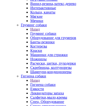
Винил,резина,латекс,дерево
Интерактивные
Кольца, канаты
Мягкие
Мячики
Груминг собаки
Назад
Груминг собаки
Оборудование для грумеров
Банты,резинки
Когтерезы
Краски
Машинки для стрижки
Ножницы
Расчески, щетки, пуходерки
Скребницы, колтунорезы
Шампуни,кондиционеры
Гигиена собаки
Назад
Гигиена собаки
Емкости
Ликвидаторы запаха
Салфетки,мыло,кремы
Спец. Оборудование
Спреи отпугивающие