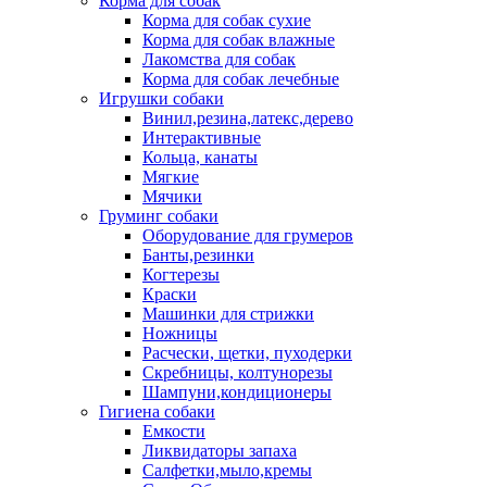
Корма для собак
Корма для собак сухие
Корма для собак влажные
Лакомства для собак
Корма для собак лечебные
Игрушки собаки
Винил,резина,латекс,дерево
Интерактивные
Кольца, канаты
Мягкие
Мячики
Груминг собаки
Оборудование для грумеров
Банты,резинки
Когтерезы
Краски
Машинки для стрижки
Ножницы
Расчески, щетки, пуходерки
Скребницы, колтунорезы
Шампуни,кондиционеры
Гигиена собаки
Емкости
Ликвидаторы запаха
Салфетки,мыло,кремы