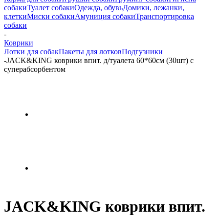
собаки
Туалет собаки
Одежда, обувь
Домики, лежанки,
клетки
Миски собаки
Амуниция собаки
Транспортировка
собаки
-
Коврики
Лотки для собак
Пакеты для лотков
Подгузники
-
JACK&KING коврики впит. д/туалета 60*60см (30шт) с
суперабсорбентом
JACK&KING коврики впит.