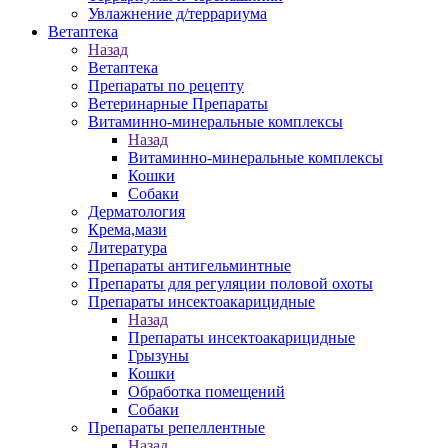
Увлажнение д/террариума
Ветаптека
Назад
Ветаптека
Препараты по рецепту
Ветеринарные Препараты
Витаминно-минеральные комплексы
Назад
Витаминно-минеральные комплексы
Кошки
Собаки
Дерматология
Крема,мази
Литература
Препараты антигельминтные
Препараты для регуляции половой охоты
Препараты инсектоакарицидные
Назад
Препараты инсектоакарицидные
Грызуны
Кошки
Обработка помещений
Собаки
Препараты репеллентные
Назад