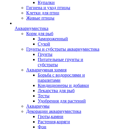
Купалки
Гигиена и уход птицы
Клетки для птиц
Живые птицы
Аквариумистика
Корм для рыб
Замороженный
Сухой
Грунты и субстраты аквариумистика
Грунты
Питательные грунты и
субстраты
Аквариумная химия
Борьба с водорослями и
паразитами
Кондиционеры и добавки
Лекарства для рыб
Тесты
Удобрения для растений
Аквариумы
Декорации аквариумистика
Гроты,камни
Растения,коряги
Фон