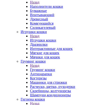
Назад
Наполнители кошки
Бумажные
Впитывающий
Древесный
Комкующийся
Силикагелевый
Игрушки кошки
Назад
Игрушки кошки
Дразнилки
Интерактивные для кошек
Мягкие для кошек
Мячики для кошек
Груминг кошки
Назад
Груминг кошки
Антицарапки
Когтерезы
Машинки для стрижки
Расчески, щетки, пуходерки
Скребницы, колтунорезы
Шампуни,кондиционеры
Гигиена кошки
Назад