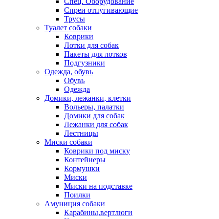
Спец. Оборудование
Спреи отпугивающие
Трусы
Туалет собаки
Коврики
Лотки для собак
Пакеты для лотков
Подгузники
Одежда, обувь
Обувь
Одежда
Домики, лежанки, клетки
Вольеры, палатки
Домики для собак
Лежанки для собак
Лестницы
Миски собаки
Коврики под миску
Контейнеры
Кормушки
Миски
Миски на подставке
Поилки
Амуниция собаки
Карабины,вертлюги