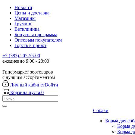
Новости
Цены и доставка
Магазины
Груминг
Ветклиника
Бонусная программа
Оптовым покупателям
Горсть в приют
+7 (383) 207-55-00
ежедневно 9:00 - 20:00
Гипермаркет зоотоваров
с лучшим ассортиментом
Личный кабинет
Войти
Корзина
пуста
0
Собаки
Корма для соб
Корма д
Корма д