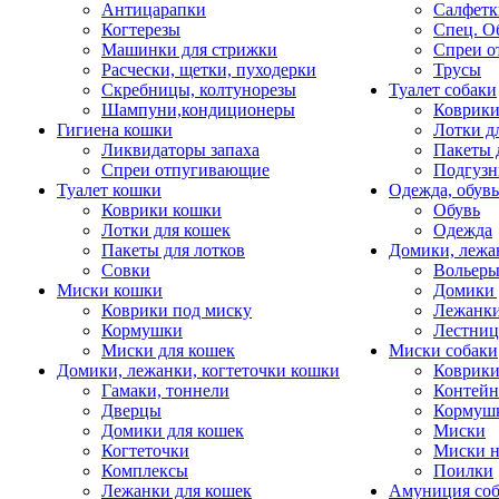
Антицарапки
Салфетк
Когтерезы
Спец. О
Машинки для стрижки
Спреи о
Расчески, щетки, пуходерки
Трусы
Скребницы, колтунорезы
Туалет собаки
Шампуни,кондиционеры
Коврик
Гигиена кошки
Лотки д
Ликвидаторы запаха
Пакеты 
Спреи отпугивающие
Подгузн
Туалет кошки
Одежда, обувь
Коврики кошки
Обувь
Лотки для кошек
Одежда
Пакеты для лотков
Домики, лежа
Совки
Вольеры
Миски кошки
Домики 
Коврики под миску
Лежанки
Кормушки
Лестни
Миски для кошек
Миски собаки
Домики, лежанки, когтеточки кошки
Коврики
Гамаки, тоннели
Контей
Дверцы
Кормуш
Домики для кошек
Миски
Когтеточки
Миски н
Комплексы
Поилки
Лежанки для кошек
Амуниция со