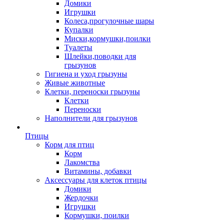
Домики
Игрушки
Колеса,прогулочные шары
Купалки
Миски,кормушки,поилки
Туалеты
Шлейки,поводки для
грызунов
Гигиена и уход грызуны
Живые животные
Клетки, переноски грызуны
Клетки
Переноски
Наполнители для грызунов
Птицы
Корм для птиц
Корм
Лакомства
Витамины, добавки
Аксессуары для клеток птицы
Домики
Жердочки
Игрушки
Кормушки, поилки