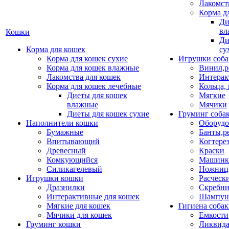
Лакомст
Корма д
Ди
вл
Кошки
Ди
Корма для кошек
су
Корма для кошек сухие
Игрушки соба
Корма для кошек влажные
Винил,р
Лакомства для кошек
Интерак
Корма для кошек лечебные
Кольца,
Диеты для кошек
Мягкие
влажные
Мячики
Диеты для кошек сухие
Груминг соба
Наполнители кошки
Оборудо
Бумажные
Банты,р
Впитывающий
Когтере
Древесный
Краски
Комкующийся
Машинки
Силикагелевый
Ножни
Игрушки кошки
Расческ
Дразнилки
Скребни
Интерактивные для кошек
Шампун
Мягкие для кошек
Гигиена соба
Мячики для кошек
Емкости
Груминг кошки
Ликвида