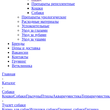
Препараты репеллентные
Кошки
Собаки
Препараты урологические
Расходные материалы
Успокоительные
Уход за глазами
Уход за зубами
Уход за ушами
Бренды
Цены и доставка
Вакансии
Контакты
Груминг
Ветклиника
Главная
-
Каталог
-
Собаки
Кошки
Собаки
Грызуны
Птицы
Аквариумистика
Террариумистик
-
Туалет собаки
Корма для собак
Игрушки собаки
Груминг собаки
Гигиена