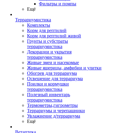
Фильтры и помпы
Ещё
Террариумистика
Комплекты
Корм для рептилий
Корм для рептилий живой
Грунты и субстраты
террариумистика
Декорации и укрытия
террариумистика
Живые змеи и насекомые
Живые ящерицы, амфибии и улитки
Обогрев для террариума
Освещение для террариума
Поилки и кормушки
террариумистика
Полезный инвентарь
террариумистика
Термометры,гигрометры
Террариумы и черепашники
Увлажнение д/террариума
Ещё
Ветаптека