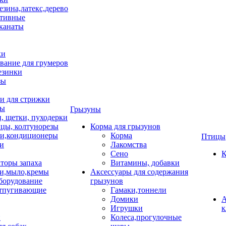
езина,латекс,дерево
тивные
 канаты
ки
вание для грумеров
езинки
зы
 для стрижки
цы
Грызуны
и, щетки, пуходерки
цы, колтунорезы
Корма для грызунов
и,кондиционеры
Корма
Птицы
ки
Лакомства
Сено
К
торы запаха
Витамины, добавки
и,мыло,кремы
Аксессуары для содержания
борудование
грызунов
тпугивающие
Гамаки,тоннели
Домики
А
Игрушки
к
и
Колеса,прогулочные