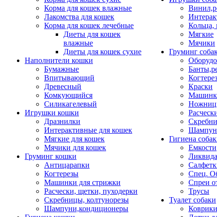
Корма для кошек влажные
Винил,р
Лакомства для кошек
Интерак
Корма для кошек лечебные
Кольца,
Диеты для кошек
Мягкие
влажные
Мячики
Диеты для кошек сухие
Груминг соба
Наполнители кошки
Оборудо
Бумажные
Банты,р
Впитывающий
Когтере
Древесный
Краски
Комкующийся
Машинки
Силикагелевый
Ножни
Игрушки кошки
Расческ
Дразнилки
Скребни
Интерактивные для кошек
Шампун
Мягкие для кошек
Гигиена соба
Мячики для кошек
Емкости
Груминг кошки
Ликвида
Антицарапки
Салфетк
Когтерезы
Спец. О
Машинки для стрижки
Спреи о
Расчески, щетки, пуходерки
Трусы
Скребницы, колтунорезы
Туалет собаки
Шампуни,кондиционеры
Коврик