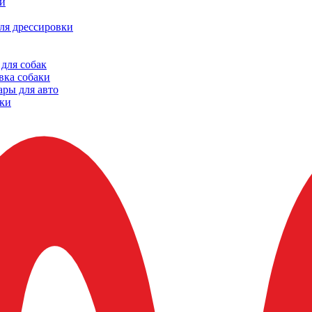
и
ля дрессировки
для собак
вка собаки
ары для авто
ки