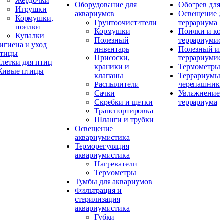
Жердочки
Оборудование для
Обогрев для
Игрушки
аквариумов
Освещение 
Кормушки,
Грунтоочистители
террариума
поилки
Кормушки
Поилки и к
Купалки
Полезный
террариуми
игиена и уход
инвентарь
Полезный и
тицы
Присоски,
террариуми
летки для птиц
краники и
Термометры
ивые птицы
клапаны
Террариумы
Распылители
черепашник
Сачки
Увлажнение 
Скребки и щетки
террариума
Транспортировка
Шланги и трубки
Освещение
аквариумистика
Терморегуляция
аквариумистика
Нагреватели
Термометры
Тумбы для аквариумов
Фильтрация и
стерилизация
аквариумистика
Губки