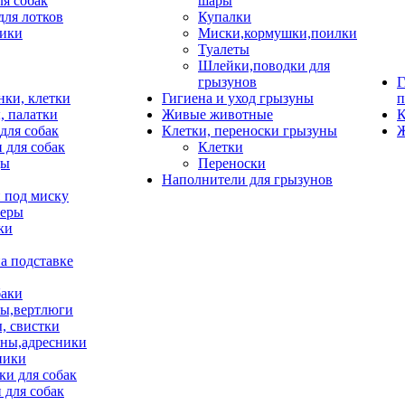
ля собак
шары
для лотков
Купалки
ики
Миски,кормушки,поилки
Туалеты
Шлейки,поводки для
грызунов
Г
нки, клетки
Гигиена и уход грызуны
п
, палатки
Живые животные
К
для собак
Клетки, переноски грызуны
Ж
 для собак
Клетки
цы
Переноски
Наполнители для грызунов
 под миску
неры
ки
а подставке
баки
ы,вертлюги
, свистки
ны,адресники
ники
и для собак
 для собак