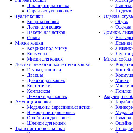
Гигиена кошки
Лотки д
Ликвидаторы запаха
Пакеты 
Спреи отпугивающие
Подгузн
Туалет кошки
Одежда, обувь
Коврики кошки
Обувь
Лотки для кошек
Одежда
Пакеты для лотков
Домики, лежа
Совки
Вольеры
Миски кошки
Домики 
Коврики под миску
Лежанки
Кормушки
Лестни
Миски для кошек
Миски собаки
Домики, лежанки, когтеточки кошки
Коврики
Гамаки, тоннели
Контей
Дверцы
Кормуш
Домики для кошек
Миски
Когтеточки
Миски н
Комплексы
Поилки
Лежанки для кошек
Амуниция со
Амуниция кошки
Карабин
Медальоны,адресники,свистки
Кликеры
Намордники для кошек
Медальо
Ошейники для кошек
Наморд
Шлейки для кошек
Ошейник
Транспортировка кошки
Поводки