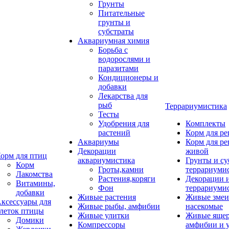
Грунты
Питательные
грунты и
субстраты
Аквариумная химия
Борьба с
водорослями и
паразитами
Кондиционеры и
добавки
Лекарства для
рыб
Террариумистика
Тесты
Удобрения для
Комплекты
растений
Корм для р
Аквариумы
Корм для р
Декорации
живой
орм для птиц
аквариумистика
Грунты и су
Корм
Гроты,камни
террариуми
Лакомства
Растения,коряги
Декорации 
Витамины,
Фон
террариуми
добавки
Живые растения
Живые змеи
ксессуары для
Живые рыбы, амфибии
насекомые
леток птицы
Живые улитки
Живые яще
Домики
Компрессоры
амфибии и 