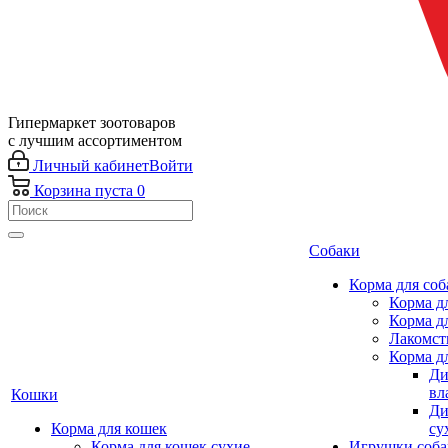
Гипермаркет зоотоваров
с лучшим ассортиментом
Личный кабинет
Войти
Корзина
пуста
0
Собаки
Корма для соб
Корма д
Корма д
Лакомст
Корма д
Ди
вл
Кошки
Ди
Корма для кошек
су
Корма для кошек сухие
Игрушки соба