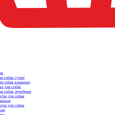
ак
ля собак сухие
ля собак влажные
ва для собак
ля собак лечебные
еты для собак
ажные
еты для собак
хие
ки