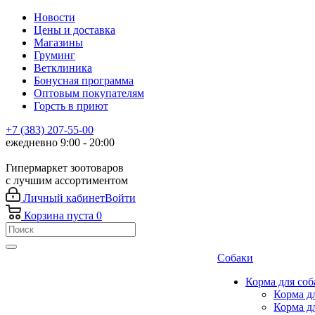
Новости
Цены и доставка
Магазины
Груминг
Ветклиника
Бонусная программа
Оптовым покупателям
Горсть в приют
+7 (383) 207-55-00
ежедневно 9:00 - 20:00
Гипермаркет зоотоваров
с лучшим ассортиментом
Личный кабинет
Войти
Корзина
пуста
0
Собаки
Корма для соб
Корма д
Корма д