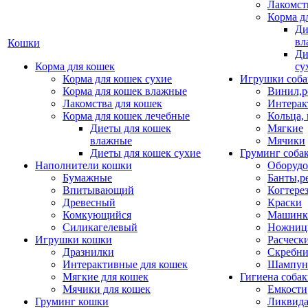
Лакомст
Корма д
Ди
вл
Кошки
Ди
Корма для кошек
су
Корма для кошек сухие
Игрушки соба
Корма для кошек влажные
Винил,р
Лакомства для кошек
Интерак
Корма для кошек лечебные
Кольца,
Диеты для кошек
Мягкие
влажные
Мячики
Диеты для кошек сухие
Груминг соба
Наполнители кошки
Оборудо
Бумажные
Банты,р
Впитывающий
Когтере
Древесный
Краски
Комкующийся
Машинки
Силикагелевый
Ножни
Игрушки кошки
Расческ
Дразнилки
Скребни
Интерактивные для кошек
Шампун
Мягкие для кошек
Гигиена соба
Мячики для кошек
Емкости
Груминг кошки
Ликвида