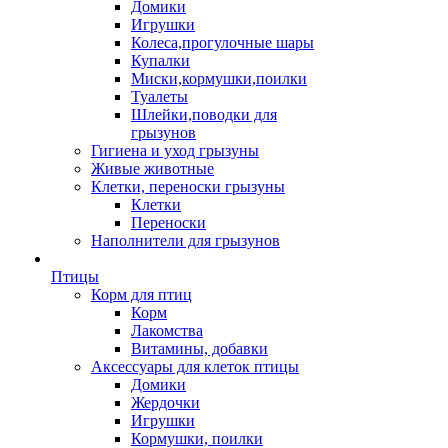
Домики
Игрушки
Колеса,прогулочные шары
Купалки
Миски,кормушки,поилки
Туалеты
Шлейки,поводки для
грызунов
Гигиена и уход грызуны
Живые животные
Клетки, переноски грызуны
Клетки
Переноски
Наполнители для грызунов
Птицы
Корм для птиц
Корм
Лакомства
Витамины, добавки
Аксессуары для клеток птицы
Домики
Жердочки
Игрушки
Кормушки, поилки