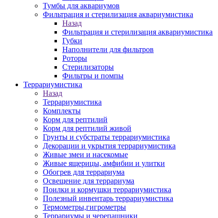
Тумбы для аквариумов
Фильтрация и стерилизация аквариумистика
Назад
Фильтрация и стерилизация аквариумистика
Губки
Наполнители для фильтров
Роторы
Стерилизаторы
Фильтры и помпы
Террариумистика
Назад
Террариумистика
Комплекты
Корм для рептилий
Корм для рептилий живой
Грунты и субстраты террариумистика
Декорации и укрытия террариумистика
Живые змеи и насекомые
Живые ящерицы, амфибии и улитки
Обогрев для террариума
Освещение для террариума
Поилки и кормушки террариумистика
Полезный инвентарь террариумистика
Термометры,гигрометры
Террариумы и черепашники