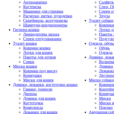
Антицарапки
Салфетк
Когтерезы
Спец. О
Машинки для стрижки
Спреи о
Расчески, щетки, пуходерки
Трусы
Скребницы, колтунорезы
Туалет собаки
Шампуни,кондиционеры
Коврик
Гигиена кошки
Лотки д
Ликвидаторы запаха
Пакеты 
Спреи отпугивающие
Подгузн
Туалет кошки
Одежда, обувь
Коврики кошки
Обувь
Лотки для кошек
Одежда
Пакеты для лотков
Домики, лежа
Совки
Вольеры
Миски кошки
Домики 
Коврики под миску
Лежанки
Кормушки
Лестни
Миски для кошек
Миски собаки
Домики, лежанки, когтеточки кошки
Коврики
Гамаки, тоннели
Контей
Дверцы
Кормуш
Домики для кошек
Миски
Когтеточки
Миски н
Комплексы
Поилки
Лежанки для кошек
Амуниция со