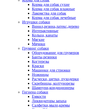
Корма для собак
Корма для собак сухие
Корма для собак влажные
Лакомства для собак
Корма для собак лечебные
Игрушки собаки
Винил,резина,латекс,дерево
Интерактивные
Кольца, канаты
Мягкие
Мячики
Груминг собаки
Оборудование для грумеров
Банты,резинки
Когтерезы
Краски
Машинки для стрижки
Ножницы
Расчески, щетки, пуходерки
Скребницы, колтунорезы
Шампуни,кондиционеры
Гигиена собаки
Емкости
Ликвидаторы запаха
Салфетки,мыло,кремы