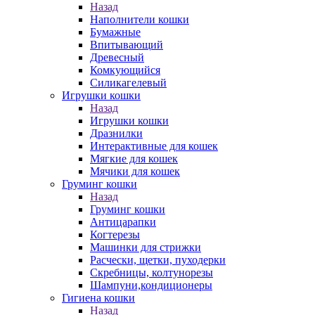
Назад
Наполнители кошки
Бумажные
Впитывающий
Древесный
Комкующийся
Силикагелевый
Игрушки кошки
Назад
Игрушки кошки
Дразнилки
Интерактивные для кошек
Мягкие для кошек
Мячики для кошек
Груминг кошки
Назад
Груминг кошки
Антицарапки
Когтерезы
Машинки для стрижки
Расчески, щетки, пуходерки
Скребницы, колтунорезы
Шампуни,кондиционеры
Гигиена кошки
Назад