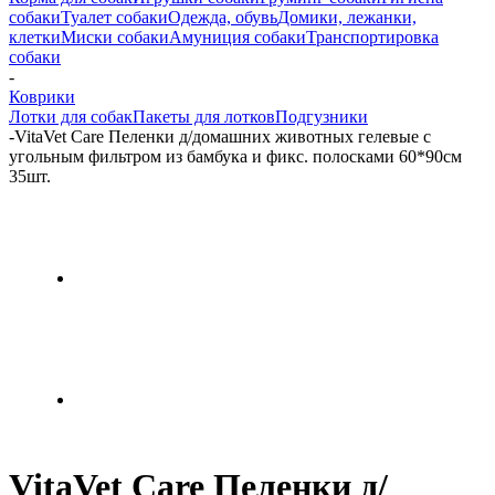
собаки
Туалет собаки
Одежда, обувь
Домики, лежанки,
клетки
Миски собаки
Амуниция собаки
Транспортировка
собаки
-
Коврики
Лотки для собак
Пакеты для лотков
Подгузники
-
VitaVet Care Пеленки д/домашних животных гелевые с
угольным фильтром из бамбука и фикс. полосками 60*90см
35шт.
VitaVet Care Пеленки д/