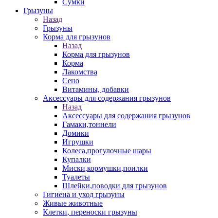
Сумки
Грызуны
Назад
Грызуны
Корма для грызунов
Назад
Корма для грызунов
Корма
Лакомства
Сено
Витамины, добавки
Аксессуары для содержания грызунов
Назад
Аксессуары для содержания грызунов
Гамаки,тоннели
Домики
Игрушки
Колеса,прогулочные шары
Купалки
Миски,кормушки,поилки
Туалеты
Шлейки,поводки для грызунов
Гигиена и уход грызуны
Живые животные
Клетки, переноски грызуны