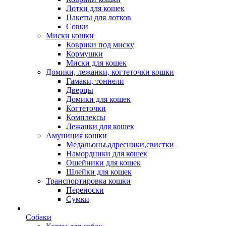
Лотки для кошек
Пакеты для лотков
Совки
Миски кошки
Коврики под миску
Кормушки
Миски для кошек
Домики, лежанки, когтеточки кошки
Гамаки, тоннели
Дверцы
Домики для кошек
Когтеточки
Комплексы
Лежанки для кошек
Амуниция кошки
Медальоны,адресники,свистки
Намордники для кошек
Ошейники для кошек
Шлейки для кошек
Транспортировка кошки
Переноски
Сумки
Собаки