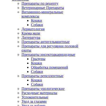
Препараты по рецепту
Ветеринарные Препараты
Витаминно-минеральные
комплексы
Кошки
Собаки
Дерматология
Крема,мази
Литература
Препараты антигельминтные
Препараты для регуляции половой
охоты
Препараты инсектоакарицидные
Грызуны
Кошки
Обработка помещений
Собаки
Препараты репеллентные
Кошки
Собаки
Препараты урологические
Расходные материалы
Успокоительные
Уход за глазами
Уход за зубами