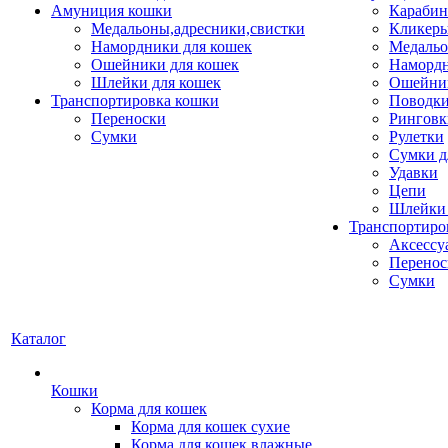
Амуниция кошки
Карабин
Медальоны,адресники,свистки
Кликеры
Намордники для кошек
Медальо
Ошейники для кошек
Наморд
Шлейки для кошек
Ошейник
Транспортировка кошки
Поводки
Переноски
Ринговк
Сумки
Рулетки
Сумки д
Удавки
Цепи
Шлейки 
Транспортиро
Аксессу
Перенос
Сумки
Каталог
Кошки
Корма для кошек
Корма для кошек сухие
Корма для кошек влажные