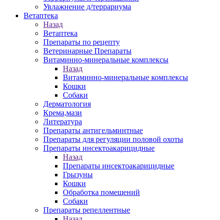
Увлажнение д/террариума
Ветаптека
Назад
Ветаптека
Препараты по рецепту
Ветеринарные Препараты
Витаминно-минеральные комплексы
Назад
Витаминно-минеральные комплексы
Кошки
Собаки
Дерматология
Крема,мази
Литература
Препараты антигельминтные
Препараты для регуляции половой охоты
Препараты инсектоакарицидные
Назад
Препараты инсектоакарицидные
Грызуны
Кошки
Обработка помещений
Собаки
Препараты репеллентные
Назад