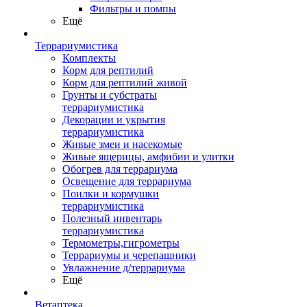
Фильтры и помпы
Ещё
Террариумистика
Комплекты
Корм для рептилий
Корм для рептилий живой
Грунты и субстраты
террариумистика
Декорации и укрытия
террариумистика
Живые змеи и насекомые
Живые ящерицы, амфибии и улитки
Обогрев для террариума
Освещение для террариума
Поилки и кормушки
террариумистика
Полезный инвентарь
террариумистика
Термометры,гигрометры
Террариумы и черепашники
Увлажнение д/террариума
Ещё
Ветаптека