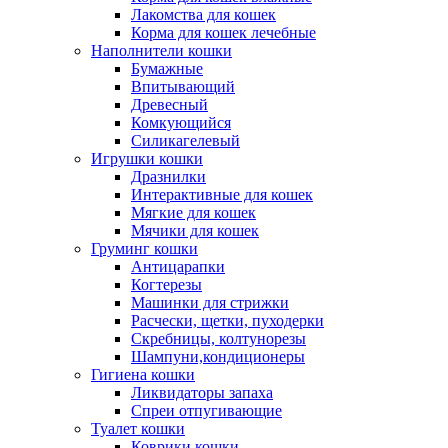
Лакомства для кошек
Корма для кошек лечебные
Наполнители кошки
Бумажные
Впитывающий
Древесный
Комкующийся
Силикагелевый
Игрушки кошки
Дразнилки
Интерактивные для кошек
Мягкие для кошек
Мячики для кошек
Груминг кошки
Антицарапки
Когтерезы
Машинки для стрижки
Расчески, щетки, пуходерки
Скребницы, колтунорезы
Шампуни,кондиционеры
Гигиена кошки
Ликвидаторы запаха
Спреи отпугивающие
Туалет кошки
Коврики кошки