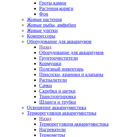
Гроты,камни
Растения,коряги
Фон
Живые растения
Живые рыбы, амфибии
Живые улитки
Компрессоры
Оборудование для аквариумов
Назад
Оборудование для аквариумов
Грунтоочистители
Кормушки
Полезный инвентарь
Присоски, краники и клапаны
Распылители
Сачки
Скребки и щетки
Транспортировка
Шланги и трубки
Освещение аквариумистика
Терморегуляция аквариумистика
Назад
Терморегуляция аквариумистика
Нагреватели
Термометры