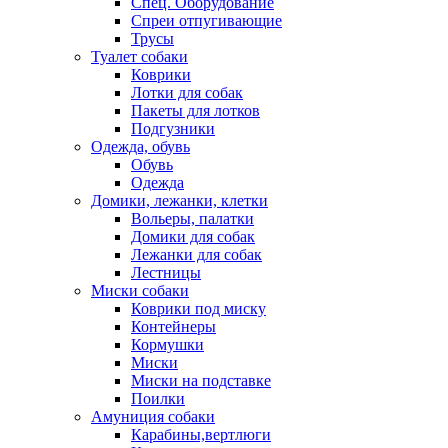
Спец. Оборудование
Спреи отпугивающие
Трусы
Туалет собаки
Коврики
Лотки для собак
Пакеты для лотков
Подгузники
Одежда, обувь
Обувь
Одежда
Домики, лежанки, клетки
Вольеры, палатки
Домики для собак
Лежанки для собак
Лестницы
Миски собаки
Коврики под миску
Контейнеры
Кормушки
Миски
Миски на подставке
Поилки
Амуниция собаки
Карабины,вертлюги