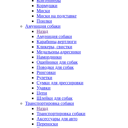
Контейнеры
Кормушки
Миски
Миски на подставке
Поилки
Амуниция собаки
Назад
Амуниция собаки
Карабины,вертлюги
Кликеры, свистки
Медальоны,адресники
Намордники
Ошейники для собак
Поводки для собак
Ринговки
Рулетки
Сумки для дрессировки
Удавки
Цепи
Шлейки для собак
Транспортировка собаки
Назад
Транспортировка собаки
Аксессуары для авто
Переноски