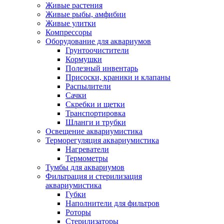
Живые растения
Живые рыбы, амфибии
Живые улитки
Компрессоры
Оборудование для аквариумов
Грунтоочистители
Кормушки
Полезный инвентарь
Присоски, краники и клапаны
Распылители
Сачки
Скребки и щетки
Транспортировка
Шланги и трубки
Освещение аквариумистика
Терморегуляция аквариумистика
Нагреватели
Термометры
Тумбы для аквариумов
Фильтрация и стерилизация
аквариумистика
Губки
Наполнители для фильтров
Роторы
Стерилизаторы