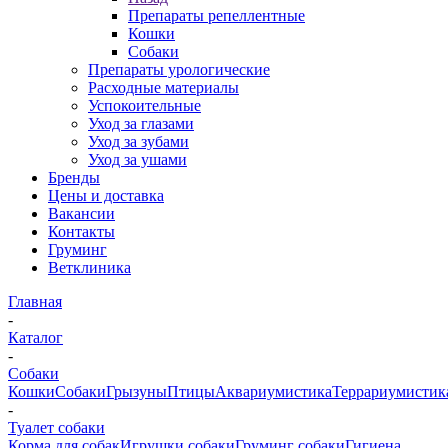
Препараты репеллентные
Кошки
Собаки
Препараты урологические
Расходные материалы
Успокоительные
Уход за глазами
Уход за зубами
Уход за ушами
Бренды
Цены и доставка
Вакансии
Контакты
Груминг
Ветклиника
Главная
-
Каталог
-
Собаки
Кошки
Собаки
Грызуны
Птицы
Аквариумистика
Террариумистик
-
Туалет собаки
Корма для собак
Игрушки собаки
Груминг собаки
Гигиена