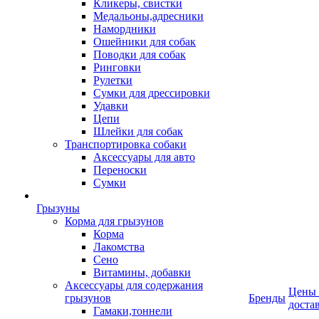
Кликеры, свистки
Медальоны,адресники
Намордники
Ошейники для собак
Поводки для собак
Ринговки
Рулетки
Сумки для дрессировки
Удавки
Цепи
Шлейки для собак
Транспортировка собаки
Аксессуары для авто
Переноски
Сумки
Грызуны
Корма для грызунов
Корма
Лакомства
Сено
Витамины, добавки
Аксессуары для содержания
Цены
грызунов
Бренды
доста
Гамаки,тоннели