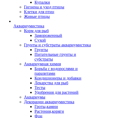
Купалки
Гигиена и уход птицы
Клетки для птиц
Живые птицы
Аквариумистика
Корм для рыб
Замороженный
Сухой
Грунты и субстраты аквариумистика
Грунты
Питательные грунты и
субстраты
Аквариумная химия
Борьба с водорослями и
паразитами
Кондиционеры и добавки
Лекарства для рыб
Тесты
Удобрения для растений
Аквариумы
Декорации аквариумистика
Гроты,камни
Растения,коряги
Фон