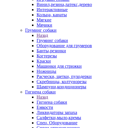
Винил,резина,латекс,дерево
Интерактивные
Кольца, канаты
Мягкие
Мячики
Груминг собаки
Назад
Груминг собаки
Оборудование для грумеров
Банты,резинки
Когтерезы
Краски
Машинки для стрижки
Ножницы
Расчески, щетки, пуходерки
Скребницы, колтунорезы
Шампуни,кондиционеры
Гигиена собаки
Назад
Гигиена собаки
Емкости
Ликвидаторы запаха
Салфетки,мыло,кремы
Спец. Оборудование
Спреи отпугивающие