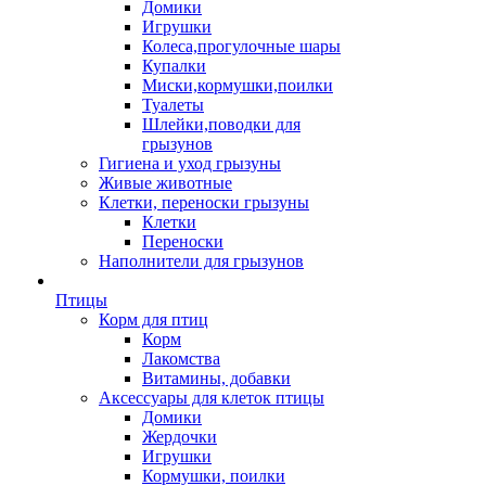
Домики
Игрушки
Колеса,прогулочные шары
Купалки
Миски,кормушки,поилки
Туалеты
Шлейки,поводки для
грызунов
Гигиена и уход грызуны
Живые животные
Клетки, переноски грызуны
Клетки
Переноски
Наполнители для грызунов
Птицы
Корм для птиц
Корм
Лакомства
Витамины, добавки
Аксессуары для клеток птицы
Домики
Жердочки
Игрушки
Кормушки, поилки