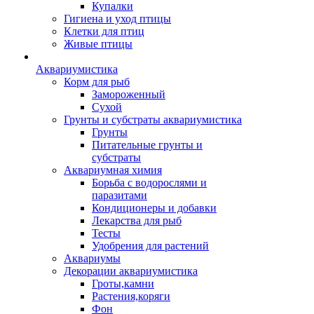
Купалки
Гигиена и уход птицы
Клетки для птиц
Живые птицы
Аквариумистика
Корм для рыб
Замороженный
Сухой
Грунты и субстраты аквариумистика
Грунты
Питательные грунты и
субстраты
Аквариумная химия
Борьба с водорослями и
паразитами
Кондиционеры и добавки
Лекарства для рыб
Тесты
Удобрения для растений
Аквариумы
Декорации аквариумистика
Гроты,камни
Растения,коряги
Фон