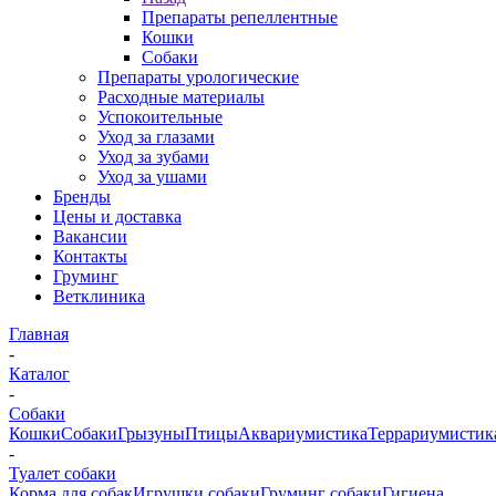
Препараты репеллентные
Кошки
Собаки
Препараты урологические
Расходные материалы
Успокоительные
Уход за глазами
Уход за зубами
Уход за ушами
Бренды
Цены и доставка
Вакансии
Контакты
Груминг
Ветклиника
Главная
-
Каталог
-
Собаки
Кошки
Собаки
Грызуны
Птицы
Аквариумистика
Террариумистик
-
Туалет собаки
Корма для собак
Игрушки собаки
Груминг собаки
Гигиена