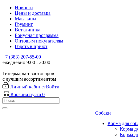
Новости
Цены и доставка
Магазины
Груминг
Ветклиника
Бонусная программа
Оптовым покупателям
Горсть в приют
+7 (383) 207-55-00
ежедневно 9:00 - 20:00
Гипермаркет зоотоваров
с лучшим ассортиментом
Личный кабинет
Войти
Корзина
пуста
0
Собаки
Корма для соб
Корма д
Корма д