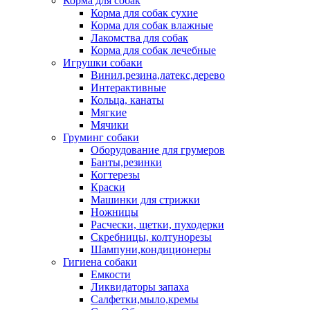
Корма для собак
Корма для собак сухие
Корма для собак влажные
Лакомства для собак
Корма для собак лечебные
Игрушки собаки
Винил,резина,латекс,дерево
Интерактивные
Кольца, канаты
Мягкие
Мячики
Груминг собаки
Оборудование для грумеров
Банты,резинки
Когтерезы
Краски
Машинки для стрижки
Ножницы
Расчески, щетки, пуходерки
Скребницы, колтунорезы
Шампуни,кондиционеры
Гигиена собаки
Емкости
Ликвидаторы запаха
Салфетки,мыло,кремы