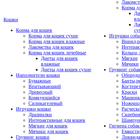
Лакомст
Корма д
Ди
вл
Кошки
Ди
Корма для кошек
су
Корма для кошек сухие
Игрушки соба
Корма для кошек влажные
Винил,р
Лакомства для кошек
Интерак
Корма для кошек лечебные
Кольца,
Диеты для кошек
Мягкие
влажные
Мячики
Диеты для кошек сухие
Груминг соба
Наполнители кошки
Оборудо
Бумажные
Банты,р
Впитывающий
Когтере
Древесный
Краски
Комкующийся
Машинки
Силикагелевый
Ножни
Игрушки кошки
Расческ
Дразнилки
Скребни
Интерактивные для кошек
Шампун
Мягкие для кошек
Гигиена соба
Мячики для кошек
Емкости
Груминг кошки
Ликвида