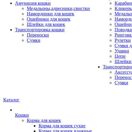
Амуниция кошки
Карабин
Медальоны,адресники,свистки
Кликеры
Намордники для кошек
Медальо
Ошейники для кошек
Наморд
Шлейки для кошек
Ошейник
Транспортировка кошки
Поводки
Переноски
Ринговк
Сумки
Рулетки
Сумки д
Удавки
Цепи
Шлейки 
Транспортиро
Аксессу
Перенос
Сумки
Каталог
Кошки
Корма для кошек
Корма для кошек сухие
Корма для кошек влажные