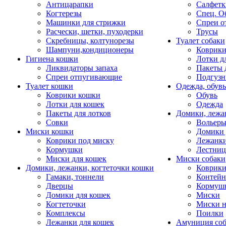
Антицарапки
Салфетк
Когтерезы
Спец. О
Машинки для стрижки
Спреи о
Расчески, щетки, пуходерки
Трусы
Скребницы, колтунорезы
Туалет собаки
Шампуни,кондиционеры
Коврик
Гигиена кошки
Лотки д
Ликвидаторы запаха
Пакеты 
Спреи отпугивающие
Подгузн
Туалет кошки
Одежда, обувь
Коврики кошки
Обувь
Лотки для кошек
Одежда
Пакеты для лотков
Домики, лежа
Совки
Вольеры
Миски кошки
Домики 
Коврики под миску
Лежанки
Кормушки
Лестни
Миски для кошек
Миски собаки
Домики, лежанки, когтеточки кошки
Коврики
Гамаки, тоннели
Контей
Дверцы
Кормуш
Домики для кошек
Миски
Когтеточки
Миски н
Комплексы
Поилки
Лежанки для кошек
Амуниция со