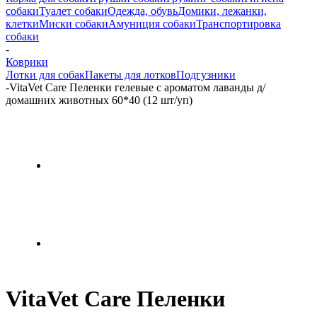
собаки
Туалет собаки
Одежда, обувь
Домики, лежанки,
клетки
Миски собаки
Амуниция собаки
Транспортировка
собаки
-
Коврики
Лотки для собак
Пакеты для лотков
Подгузники
-
VitaVet Care Пеленки гелевые с ароматом лаванды д/
домашних животных 60*40 (12 шт/уп)
VitaVet Care Пеленки