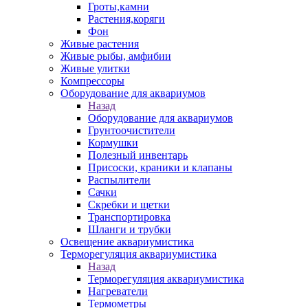
Гроты,камни
Растения,коряги
Фон
Живые растения
Живые рыбы, амфибии
Живые улитки
Компрессоры
Оборудование для аквариумов
Назад
Оборудование для аквариумов
Грунтоочистители
Кормушки
Полезный инвентарь
Присоски, краники и клапаны
Распылители
Сачки
Скребки и щетки
Транспортировка
Шланги и трубки
Освещение аквариумистика
Терморегуляция аквариумистика
Назад
Терморегуляция аквариумистика
Нагреватели
Термометры