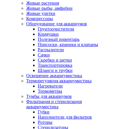
Живые растения
Живые рыбы, амфибии
Живые улитки
Компрессоры
Оборудование для аквариумов
Грунтоочистители
Кормушки
Полезный инвентарь
Присоски, краники и клапаны
Распылители
Сачки
Скребки и щетки
Транспортировка
Шланги и трубки
Освещение аквариумистика
Терморегуляция аквариумистика
Нагреватели
Термометры
Тумбы для аквариумов
Фильтрация и стерилизация
аквариумистика
Губки
Наполнители для фильтров
Роторы
Стерилизаторы