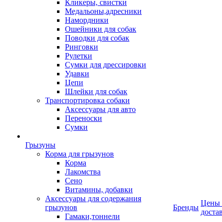
Кликеры, свистки
Медальоны,адресники
Намордники
Ошейники для собак
Поводки для собак
Ринговки
Рулетки
Сумки для дрессировки
Удавки
Цепи
Шлейки для собак
Транспортировка собаки
Аксессуары для авто
Переноски
Сумки
Грызуны
Корма для грызунов
Корма
Лакомства
Сено
Витамины, добавки
Аксессуары для содержания
Цены
грызунов
Бренды
доста
Гамаки,тоннели