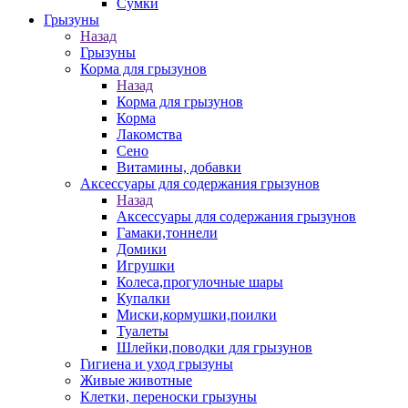
Сумки
Грызуны
Назад
Грызуны
Корма для грызунов
Назад
Корма для грызунов
Корма
Лакомства
Сено
Витамины, добавки
Аксессуары для содержания грызунов
Назад
Аксессуары для содержания грызунов
Гамаки,тоннели
Домики
Игрушки
Колеса,прогулочные шары
Купалки
Миски,кормушки,поилки
Туалеты
Шлейки,поводки для грызунов
Гигиена и уход грызуны
Живые животные
Клетки, переноски грызуны