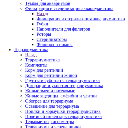
Тумбы для аквариумов
Фильтрация и стерилизация аквариумистика
Назад
Фильтрация и стерилизация аквариумистика
Губки
Наполнители для фильтров
Роторы
Стерилизаторы
Фильтры и помпы
Террариумистика
Назад
Террариумистика
Комплекты
Корм для рептилий
Корм для рептилий живой
Грунты и субстраты террариумистика
Декорации и укрытия террариумистика
Живые змеи и насекомые
Живые ящерицы, амфибии и улитки
Обогрев для террариума
Освещение для террариума
Поилки и кормушки террариумистика
Полезный инвентарь террариумистика
Термометры,гигрометры
Террариумы и черепашники