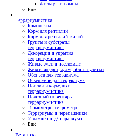
Фильтры и помпы
Ещё
Террариумистика
Комплекты
Корм для рептилий
Корм для рептилий живой
Грунты и субстраты
террариумистика
Декорации и укрытия
террариумистика
Живые змеи и насекомые
Живые ящерицы, амфибии и улитки
Обогрев для террариума
Освещение для террариума
Поилки и кормушки
террариумистика
Полезный инвентарь
террариумистика
Термометры,гигрометры
Террариумы и черепашники
Увлажнение д/террариума
Ещё
Ветаптека