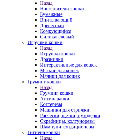
Назад
Наполнители кошки
Бумажные
Впитывающий
Древесный
Комкующийся
Силикагелевый
Игрушки кошки
Назад
Игрушки кошки
Дразнилки
Интерактивные для кошек
Мягкие для кошек
Мячики для кошек
Груминг кошки
Назад
Груминг кошки
Антицарапки
Когтерезы
Машинки для стрижки
Расчески, щетки, пуходерки
Скребницы, колтунорезы
Шампуни,кондиционеры
Гигиена кошки
Назад