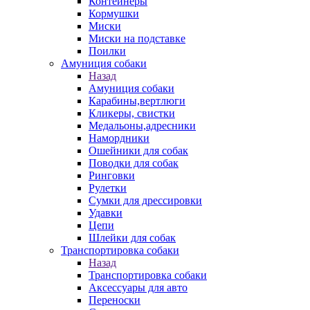
Контейнеры
Кормушки
Миски
Миски на подставке
Поилки
Амуниция собаки
Назад
Амуниция собаки
Карабины,вертлюги
Кликеры, свистки
Медальоны,адресники
Намордники
Ошейники для собак
Поводки для собак
Ринговки
Рулетки
Сумки для дрессировки
Удавки
Цепи
Шлейки для собак
Транспортировка собаки
Назад
Транспортировка собаки
Аксессуары для авто
Переноски