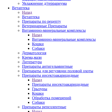
Увлажнение д/террариума
Ветаптека
Назад
Ветаптека
Препараты по рецепту
Ветеринарные Препараты
Витаминно-минеральные комплексы
Назад
Витаминно-минеральные комплексы
Кошки
Собаки
Дерматология
Крема,мази
Литература
Препараты антигельминтные
Препараты для регуляции половой охоты
Препараты инсектоакарицидные
Назад
Препараты инсектоакарицидные
Грызуны
Кошки
Обработка помещений
Собаки
Препараты репеллентные
Назад