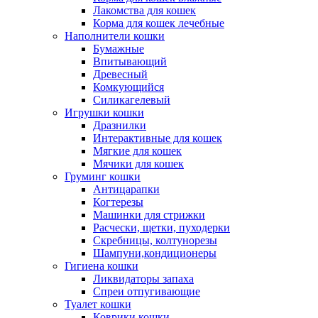
Лакомства для кошек
Корма для кошек лечебные
Наполнители кошки
Бумажные
Впитывающий
Древесный
Комкующийся
Силикагелевый
Игрушки кошки
Дразнилки
Интерактивные для кошек
Мягкие для кошек
Мячики для кошек
Груминг кошки
Антицарапки
Когтерезы
Машинки для стрижки
Расчески, щетки, пуходерки
Скребницы, колтунорезы
Шампуни,кондиционеры
Гигиена кошки
Ликвидаторы запаха
Спреи отпугивающие
Туалет кошки
Коврики кошки