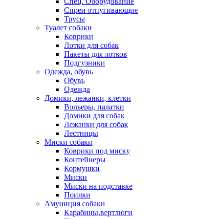
Спец. Оборудование
Спреи отпугивающие
Трусы
Туалет собаки
Коврики
Лотки для собак
Пакеты для лотков
Подгузники
Одежда, обувь
Обувь
Одежда
Домики, лежанки, клетки
Вольеры, палатки
Домики для собак
Лежанки для собак
Лестницы
Миски собаки
Коврики под миску
Контейнеры
Кормушки
Миски
Миски на подставке
Поилки
Амуниция собаки
Карабины,вертлюги