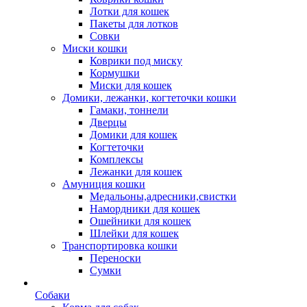
Лотки для кошек
Пакеты для лотков
Совки
Миски кошки
Коврики под миску
Кормушки
Миски для кошек
Домики, лежанки, когтеточки кошки
Гамаки, тоннели
Дверцы
Домики для кошек
Когтеточки
Комплексы
Лежанки для кошек
Амуниция кошки
Медальоны,адресники,свистки
Намордники для кошек
Ошейники для кошек
Шлейки для кошек
Транспортировка кошки
Переноски
Сумки
Собаки