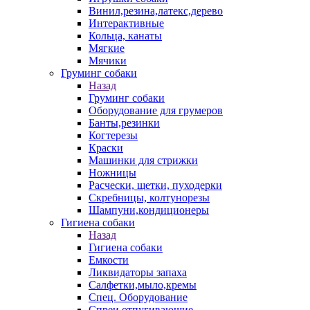
Винил,резина,латекс,дерево
Интерактивные
Кольца, канаты
Мягкие
Мячики
Груминг собаки
Назад
Груминг собаки
Оборудование для грумеров
Банты,резинки
Когтерезы
Краски
Машинки для стрижки
Ножницы
Расчески, щетки, пуходерки
Скребницы, колтунорезы
Шампуни,кондиционеры
Гигиена собаки
Назад
Гигиена собаки
Емкости
Ликвидаторы запаха
Салфетки,мыло,кремы
Спец. Оборудование
Спреи отпугивающие