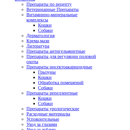
Препараты по рецепту
Ветеринарные Препараты
Витаминно-минеральные
комплексы
Кошки
Собаки
Дерматология
Крема,мази
Литература
Препараты антигельминтные
Препараты для регуляции половой
охоты
Препараты инсектоакарицидные
Грызуны
Кошки
Обработка помещений
Собаки
Препараты репеллентные
Кошки
Собаки
Препараты урологические
Расходные материалы
Успокоительные
Уход за глазами
Уход за зубами