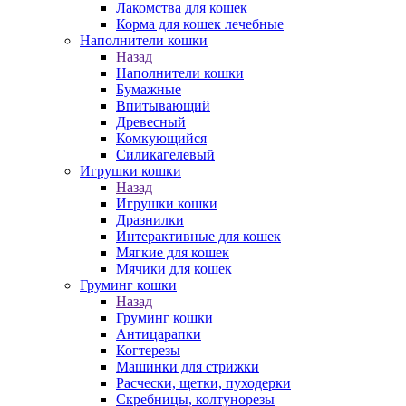
Лакомства для кошек
Корма для кошек лечебные
Наполнители кошки
Назад
Наполнители кошки
Бумажные
Впитывающий
Древесный
Комкующийся
Силикагелевый
Игрушки кошки
Назад
Игрушки кошки
Дразнилки
Интерактивные для кошек
Мягкие для кошек
Мячики для кошек
Груминг кошки
Назад
Груминг кошки
Антицарапки
Когтерезы
Машинки для стрижки
Расчески, щетки, пуходерки
Скребницы, колтунорезы