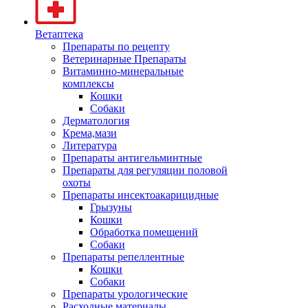
Ветаптека
Препараты по рецепту
Ветеринарные Препараты
Витаминно-минеральные
комплексы
Кошки
Собаки
Дерматология
Крема,мази
Литература
Препараты антигельминтные
Препараты для регуляции половой
охоты
Препараты инсектоакарицидные
Грызуны
Кошки
Обработка помещений
Собаки
Препараты репеллентные
Кошки
Собаки
Препараты урологические
Расходные материалы