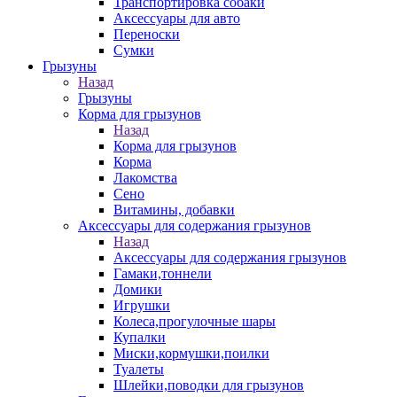
Транспортировка собаки
Аксессуары для авто
Переноски
Сумки
Грызуны
Назад
Грызуны
Корма для грызунов
Назад
Корма для грызунов
Корма
Лакомства
Сено
Витамины, добавки
Аксессуары для содержания грызунов
Назад
Аксессуары для содержания грызунов
Гамаки,тоннели
Домики
Игрушки
Колеса,прогулочные шары
Купалки
Миски,кормушки,поилки
Туалеты
Шлейки,поводки для грызунов