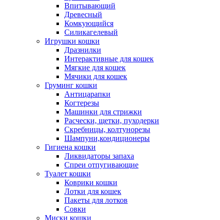
Впитывающий
Древесный
Комкующийся
Силикагелевый
Игрушки кошки
Дразнилки
Интерактивные для кошек
Мягкие для кошек
Мячики для кошек
Груминг кошки
Антицарапки
Когтерезы
Машинки для стрижки
Расчески, щетки, пуходерки
Скребницы, колтунорезы
Шампуни,кондиционеры
Гигиена кошки
Ликвидаторы запаха
Спреи отпугивающие
Туалет кошки
Коврики кошки
Лотки для кошек
Пакеты для лотков
Совки
Миски кошки