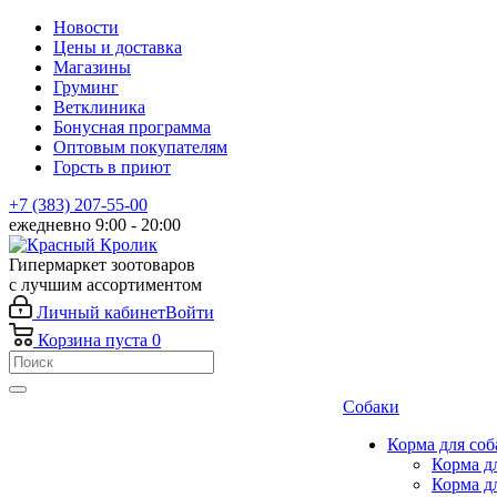
Новости
Цены и доставка
Магазины
Груминг
Ветклиника
Бонусная программа
Оптовым покупателям
Горсть в приют
+7 (383) 207-55-00
ежедневно 9:00 - 20:00
Гипермаркет зоотоваров
с лучшим ассортиментом
Личный кабинет
Войти
Корзина
пуста
0
Собаки
Корма для соб
Корма д
Корма д