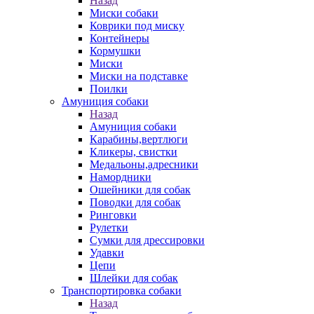
Назад
Миски собаки
Коврики под миску
Контейнеры
Кормушки
Миски
Миски на подставке
Поилки
Амуниция собаки
Назад
Амуниция собаки
Карабины,вертлюги
Кликеры, свистки
Медальоны,адресники
Намордники
Ошейники для собак
Поводки для собак
Ринговки
Рулетки
Сумки для дрессировки
Удавки
Цепи
Шлейки для собак
Транспортировка собаки
Назад