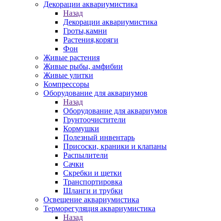
Декорации аквариумистика
Назад
Декорации аквариумистика
Гроты,камни
Растения,коряги
Фон
Живые растения
Живые рыбы, амфибии
Живые улитки
Компрессоры
Оборудование для аквариумов
Назад
Оборудование для аквариумов
Грунтоочистители
Кормушки
Полезный инвентарь
Присоски, краники и клапаны
Распылители
Сачки
Скребки и щетки
Транспортировка
Шланги и трубки
Освещение аквариумистика
Терморегуляция аквариумистика
Назад