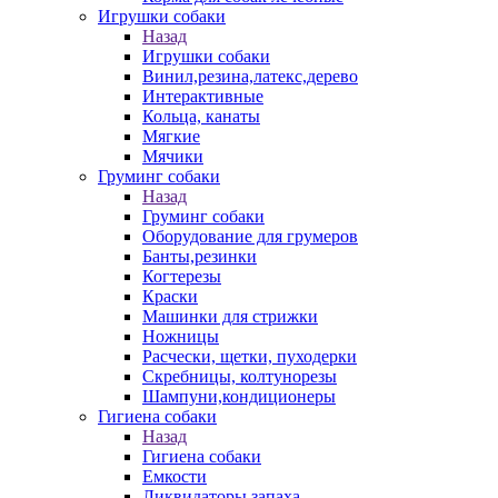
Игрушки собаки
Назад
Игрушки собаки
Винил,резина,латекс,дерево
Интерактивные
Кольца, канаты
Мягкие
Мячики
Груминг собаки
Назад
Груминг собаки
Оборудование для грумеров
Банты,резинки
Когтерезы
Краски
Машинки для стрижки
Ножницы
Расчески, щетки, пуходерки
Скребницы, колтунорезы
Шампуни,кондиционеры
Гигиена собаки
Назад
Гигиена собаки
Емкости
Ликвидаторы запаха