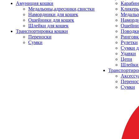
Амуниция кошки
Карабин
Медальоны,адресники,свистки
Кликеры
Намордники для кошек
Медальо
Ошейники для кошек
Наморд
Шлейки для кошек
Ошейник
Транспортировка кошки
Поводки
Переноски
Ринговк
Сумки
Рулетки
Сумки д
Удавки
Цепи
Шлейки 
Транспортиро
Аксессу
Перенос
Сумки