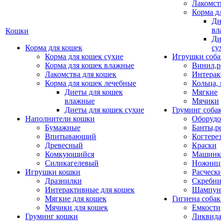
Лакомст
Корма д
Ди
вл
Кошки
Ди
Корма для кошек
су
Корма для кошек сухие
Игрушки соба
Корма для кошек влажные
Винил,р
Лакомства для кошек
Интерак
Корма для кошек лечебные
Кольца,
Диеты для кошек
Мягкие
влажные
Мячики
Диеты для кошек сухие
Груминг соба
Наполнители кошки
Оборудо
Бумажные
Банты,р
Впитывающий
Когтере
Древесный
Краски
Комкующийся
Машинки
Силикагелевый
Ножни
Игрушки кошки
Расческ
Дразнилки
Скребни
Интерактивные для кошек
Шампун
Мягкие для кошек
Гигиена соба
Мячики для кошек
Емкости
Груминг кошки
Ликвида