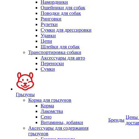
Намордники
Ошейники для собак
Поводки для собак
Ринговки
Рулетки
Сумки для дрессировки
Удавки
Цепи
Шлейки для собак
Транспортировка собаки
Аксессуары для авто
Переноски
Сумки
Грызуны
Корма для грызунов
Корма
Лакомства
Сено
Цены
Бренды
Витамины, добавки
доста
Аксессуары для содержания
грызунов