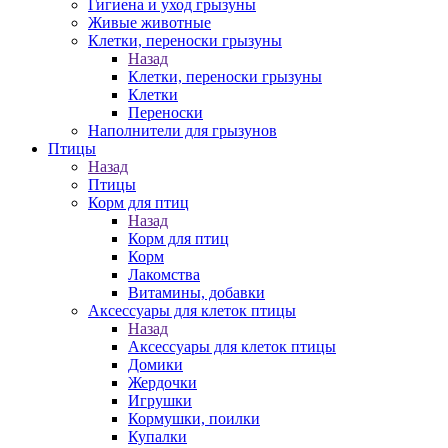
Гигиена и уход грызуны
Живые животные
Клетки, переноски грызуны
Назад
Клетки, переноски грызуны
Клетки
Переноски
Наполнители для грызунов
Птицы
Назад
Птицы
Корм для птиц
Назад
Корм для птиц
Корм
Лакомства
Витамины, добавки
Аксессуары для клеток птицы
Назад
Аксессуары для клеток птицы
Домики
Жердочки
Игрушки
Кормушки, поилки
Купалки