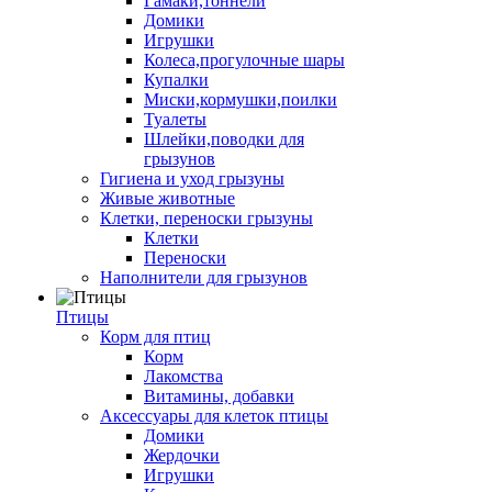
Гамаки,тоннели
Домики
Игрушки
Колеса,прогулочные шары
Купалки
Миски,кормушки,поилки
Туалеты
Шлейки,поводки для
грызунов
Гигиена и уход грызуны
Живые животные
Клетки, переноски грызуны
Клетки
Переноски
Наполнители для грызунов
Птицы
Корм для птиц
Корм
Лакомства
Витамины, добавки
Аксессуары для клеток птицы
Домики
Жердочки
Игрушки