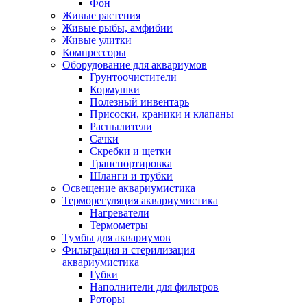
Фон
Живые растения
Живые рыбы, амфибии
Живые улитки
Компрессоры
Оборудование для аквариумов
Грунтоочистители
Кормушки
Полезный инвентарь
Присоски, краники и клапаны
Распылители
Сачки
Скребки и щетки
Транспортировка
Шланги и трубки
Освещение аквариумистика
Терморегуляция аквариумистика
Нагреватели
Термометры
Тумбы для аквариумов
Фильтрация и стерилизация
аквариумистика
Губки
Наполнители для фильтров
Роторы