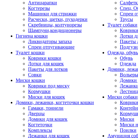
Антицарапки
Салфетк
Когтерезы
Спец. О
Машинки для стрижки
Спреи о
Расчески, щетки, пуходерки
Трусы
Скребницы, колтунорезы
Туалет собаки
Шампуни,кондиционеры
Коврик
Гигиена кошки
Лотки д
Ликвидаторы запаха
Пакеты 
Спреи отпугивающие
Подгузн
Туалет кошки
Одежда, обувь
Коврики кошки
Обувь
Лотки для кошек
Одежда
Пакеты для лотков
Домики, лежа
Совки
Вольеры
Миски кошки
Домики 
Коврики под миску
Лежанки
Кормушки
Лестни
Миски для кошек
Миски собаки
Домики, лежанки, когтеточки кошки
Коврики
Гамаки, тоннели
Контей
Дверцы
Кормуш
Домики для кошек
Миски
Когтеточки
Миски н
Комплексы
Поилки
Лежанки для кошек
Амуниция со