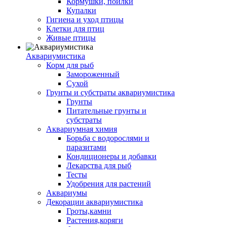
Кормушки, поилки
Купалки
Гигиена и уход птицы
Клетки для птиц
Живые птицы
Аквариумистика
Корм для рыб
Замороженный
Сухой
Грунты и субстраты аквариумистика
Грунты
Питательные грунты и
субстраты
Аквариумная химия
Борьба с водорослями и
паразитами
Кондиционеры и добавки
Лекарства для рыб
Тесты
Удобрения для растений
Аквариумы
Декорации аквариумистика
Гроты,камни
Растения,коряги