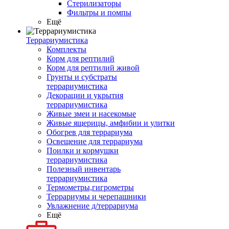
Стерилизаторы
Фильтры и помпы
Ещё
Террариумистика
Комплекты
Корм для рептилий
Корм для рептилий живой
Грунты и субстраты
террариумистика
Декорации и укрытия
террариумистика
Живые змеи и насекомые
Живые ящерицы, амфибии и улитки
Обогрев для террариума
Освещение для террариума
Поилки и кормушки
террариумистика
Полезный инвентарь
террариумистика
Термометры,гигрометры
Террариумы и черепашники
Увлажнение д/террариума
Ещё