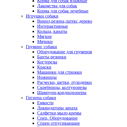
Корма для собак влажные
Лакомства для собак
Корма для собак лечебные
Игрушки собаки
Винил,резина,латекс,дерево
Интерактивные
Кольца, канаты
Мягкие
Мячики
Груминг собаки
Оборудование для грумеров
Банты,резинки
Когтерезы
Краски
Машинки для стрижки
Ножницы
Расчески, щетки, пуходерки
Скребницы, колтунорезы
Шампуни,кондиционеры
Гигиена собаки
Емкости
Ликвидаторы запаха
Салфетки,мыло,кремы
Спец. Оборудование
Спреи отпугивающие