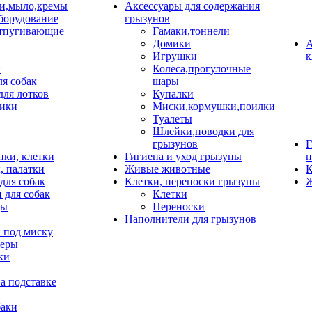
и,мыло,кремы
Аксессуары для содержания
борудование
грызунов
тпугивающие
Гамаки,тоннели
Домики
А
Игрушки
к
и
Колеса,прогулочные
ля собак
шары
для лотков
Купалки
ики
Миски,кормушки,поилки
Туалеты
Шлейки,поводки для
грызунов
Г
нки, клетки
Гигиена и уход грызуны
п
, палатки
Живые животные
К
для собак
Клетки, переноски грызуны
Ж
 для собак
Клетки
цы
Переноски
Наполнители для грызунов
 под миску
неры
ки
а подставке
баки