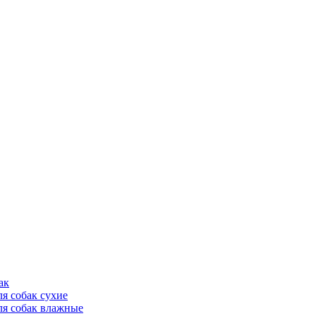
ак
ля собак сухие
ля собак влажные