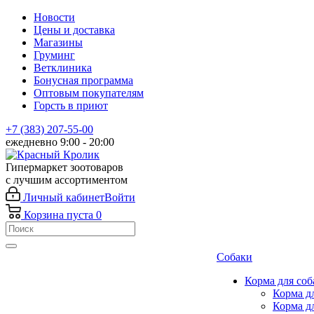
Новости
Цены и доставка
Магазины
Груминг
Ветклиника
Бонусная программа
Оптовым покупателям
Горсть в приют
+7 (383) 207-55-00
ежедневно 9:00 - 20:00
Гипермаркет зоотоваров
с лучшим ассортиментом
Личный кабинет
Войти
Корзина
пуста
0
Собаки
Корма для соб
Корма д
Корма д