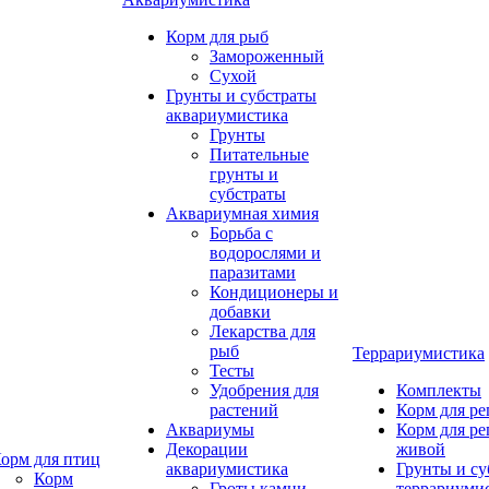
Корм для рыб
Замороженный
Сухой
Грунты и субстраты
аквариумистика
Грунты
Питательные
грунты и
субстраты
Аквариумная химия
Борьба с
водорослями и
паразитами
Кондиционеры и
добавки
Лекарства для
рыб
Террариумистика
Тесты
Удобрения для
Комплекты
растений
Корм для р
Аквариумы
Корм для р
Декорации
живой
орм для птиц
аквариумистика
Грунты и су
Корм
Гроты,камни
террариуми