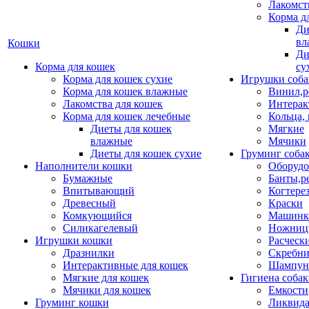
Лакомст
Корма д
Ди
вл
Кошки
Ди
Корма для кошек
су
Корма для кошек сухие
Игрушки соба
Корма для кошек влажные
Винил,р
Лакомства для кошек
Интерак
Корма для кошек лечебные
Кольца,
Диеты для кошек
Мягкие
влажные
Мячики
Диеты для кошек сухие
Груминг соба
Наполнители кошки
Оборудо
Бумажные
Банты,р
Впитывающий
Когтере
Древесный
Краски
Комкующийся
Машинки
Силикагелевый
Ножни
Игрушки кошки
Расческ
Дразнилки
Скребни
Интерактивные для кошек
Шампун
Мягкие для кошек
Гигиена соба
Мячики для кошек
Емкости
Груминг кошки
Ликвида