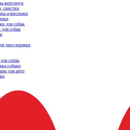
ы,вертлюги
, свистки
ны,адресники
ники
и для собак
 для собак
и
ля дрессировки
для собак
вка собаки
ары для авто
ки