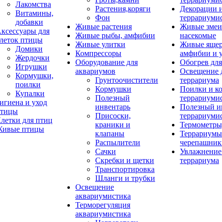
Лакомства
Растения,коряги
Декорации 
Витамины,
Фон
террариуми
добавки
Живые растения
Живые змеи
ксессуары для
Живые рыбы, амфибии
насекомые
леток птицы
Живые улитки
Живые яще
Домики
Компрессоры
амфибии и 
Жердочки
Оборудование для
Обогрев для
Игрушки
аквариумов
Освещение 
Кормушки,
Грунтоочистители
террариума
поилки
Кормушки
Поилки и к
Купалки
Полезный
террариуми
игиена и уход
инвентарь
Полезный и
тицы
Присоски,
террариуми
летки для птиц
краники и
Термометры
ивые птицы
клапаны
Террариумы
Распылители
черепашник
Сачки
Увлажнение 
Скребки и щетки
террариума
Транспортировка
Шланги и трубки
Освещение
аквариумистика
Терморегуляция
аквариумистика