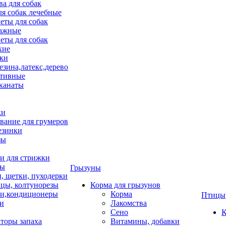
ва для собак
ля собак лечебные
еты для собак
ажные
еты для собак
хие
ки
езина,латекс,дерево
тивные
 канаты
ки
вание для грумеров
езинки
зы
 для стрижки
цы
Грызуны
и, щетки, пуходерки
цы, колтунорезы
Корма для грызунов
и,кондиционеры
Корма
Птицы
ки
Лакомства
Сено
К
торы запаха
Витамины, добавки