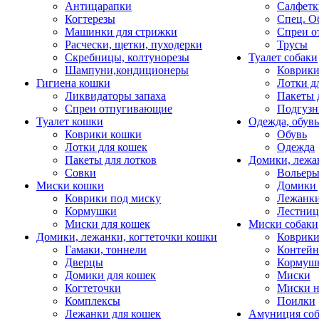
Антицарапки
Салфетк
Когтерезы
Спец. О
Машинки для стрижки
Спреи о
Расчески, щетки, пуходерки
Трусы
Скребницы, колтунорезы
Туалет собаки
Шампуни,кондиционеры
Коврик
Гигиена кошки
Лотки д
Ликвидаторы запаха
Пакеты 
Спреи отпугивающие
Подгузн
Туалет кошки
Одежда, обувь
Коврики кошки
Обувь
Лотки для кошек
Одежда
Пакеты для лотков
Домики, лежа
Совки
Вольеры
Миски кошки
Домики 
Коврики под миску
Лежанки
Кормушки
Лестни
Миски для кошек
Миски собаки
Домики, лежанки, когтеточки кошки
Коврики
Гамаки, тоннели
Контей
Дверцы
Кормуш
Домики для кошек
Миски
Когтеточки
Миски н
Комплексы
Поилки
Лежанки для кошек
Амуниция со