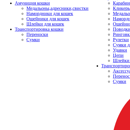
Амуниция кошки
Карабин
Медальоны,адресники,свистки
Кликеры
Намордники для кошек
Медальо
Ошейники для кошек
Наморд
Шлейки для кошек
Ошейник
Транспортировка кошки
Поводки
Переноски
Ринговк
Сумки
Рулетки
Сумки д
Удавки
Цепи
Шлейки 
Транспортиро
Аксессу
Перенос
Сумки