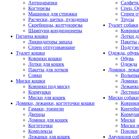
Антицарапки
Салфетк
Когтерезы
Спец. О
Машинки для стрижки
Спреи о
Расчески, щетки, пуходерки
Трусы
Скребницы, колтунорезы
Туалет собаки
Шампуни,кондиционеры
Коврик
Гигиена кошки
Лотки д
Ликвидаторы запаха
Пакеты 
Спреи отпугивающие
Подгузн
Туалет кошки
Одежда, обувь
Коврики кошки
Обувь
Лотки для кошек
Одежда
Пакеты для лотков
Домики, лежа
Совки
Вольеры
Миски кошки
Домики 
Коврики под миску
Лежанки
Кормушки
Лестни
Миски для кошек
Миски собаки
Домики, лежанки, когтеточки кошки
Коврики
Гамаки, тоннели
Контей
Дверцы
Кормуш
Домики для кошек
Миски
Когтеточки
Миски н
Комплексы
Поилки
Лежанки для кошек
Амуниция со