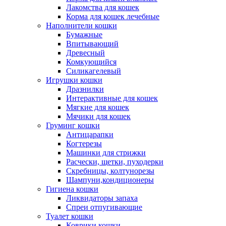
Лакомства для кошек
Корма для кошек лечебные
Наполнители кошки
Бумажные
Впитывающий
Древесный
Комкующийся
Силикагелевый
Игрушки кошки
Дразнилки
Интерактивные для кошек
Мягкие для кошек
Мячики для кошек
Груминг кошки
Антицарапки
Когтерезы
Машинки для стрижки
Расчески, щетки, пуходерки
Скребницы, колтунорезы
Шампуни,кондиционеры
Гигиена кошки
Ликвидаторы запаха
Спреи отпугивающие
Туалет кошки
Коврики кошки