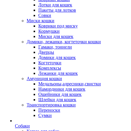
Лотки для кошек
Пакеты для лотков
Совки
Миски кошки
Коврики под миску
Кормушки
Миски для кошек
Домики, лежанки, когтеточки кошки
Гамаки, тоннели
Дверцы
Домики для кошек
Когтеточки
Комплексы
Лежанки для кошек
Амуниция кошки
Медальоны,адресники,свистки
Намордники для кошек
Ошейники для кошек
Шлейки для кошек
Транспортировка кошки
Переноски
Сумки
Собаки