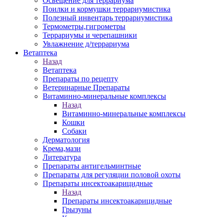
Освещение для террариума
Поилки и кормушки террариумистика
Полезный инвентарь террариумистика
Термометры,гигрометры
Террариумы и черепашники
Увлажнение д/террариума
Ветаптека
Назад
Ветаптека
Препараты по рецепту
Ветеринарные Препараты
Витаминно-минеральные комплексы
Назад
Витаминно-минеральные комплексы
Кошки
Собаки
Дерматология
Крема,мази
Литература
Препараты антигельминтные
Препараты для регуляции половой охоты
Препараты инсектоакарицидные
Назад
Препараты инсектоакарицидные
Грызуны