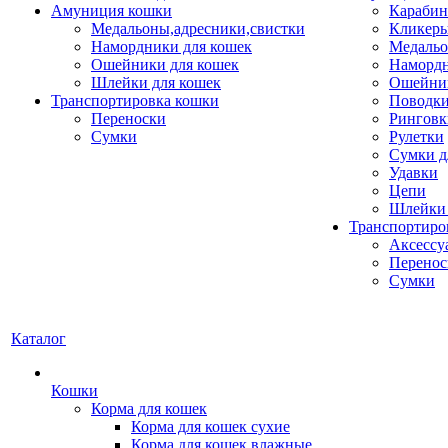
Амуниция кошки
Карабин
Медальоны,адресники,свистки
Кликеры
Намордники для кошек
Медальо
Ошейники для кошек
Наморд
Шлейки для кошек
Ошейник
Транспортировка кошки
Поводки
Переноски
Ринговк
Сумки
Рулетки
Сумки д
Удавки
Цепи
Шлейки 
Транспортиро
Аксессу
Перенос
Сумки
Каталог
Кошки
Корма для кошек
Корма для кошек сухие
Корма для кошек влажные