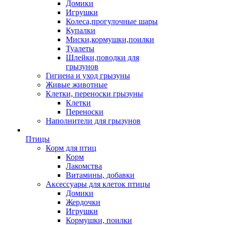
Домики
Игрушки
Колеса,прогулочные шары
Купалки
Миски,кормушки,поилки
Туалеты
Шлейки,поводки для
грызунов
Гигиена и уход грызуны
Живые животные
Клетки, переноски грызуны
Клетки
Переноски
Наполнители для грызунов
Птицы
Корм для птиц
Корм
Лакомства
Витамины, добавки
Аксессуары для клеток птицы
Домики
Жердочки
Игрушки
Кормушки, поилки