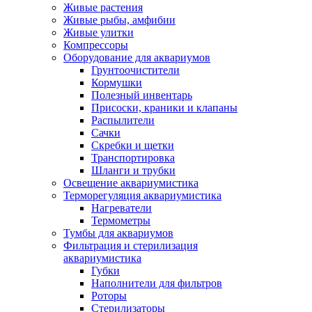
Живые растения
Живые рыбы, амфибии
Живые улитки
Компрессоры
Оборудование для аквариумов
Грунтоочистители
Кормушки
Полезный инвентарь
Присоски, краники и клапаны
Распылители
Сачки
Скребки и щетки
Транспортировка
Шланги и трубки
Освещение аквариумистика
Терморегуляция аквариумистика
Нагреватели
Термометры
Тумбы для аквариумов
Фильтрация и стерилизация
аквариумистика
Губки
Наполнители для фильтров
Роторы
Стерилизаторы