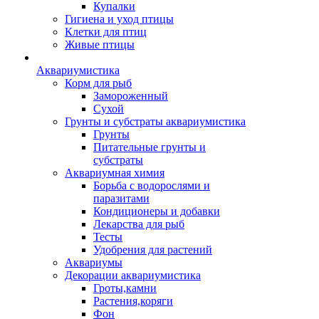
Купалки
Гигиена и уход птицы
Клетки для птиц
Живые птицы
Аквариумистика
Корм для рыб
Замороженный
Сухой
Грунты и субстраты аквариумистика
Грунты
Питательные грунты и
субстраты
Аквариумная химия
Борьба с водорослями и
паразитами
Кондиционеры и добавки
Лекарства для рыб
Тесты
Удобрения для растений
Аквариумы
Декорации аквариумистика
Гроты,камни
Растения,коряги
Фон