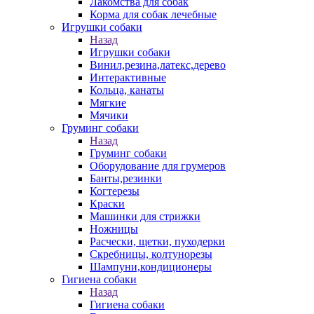
Лакомства для собак
Корма для собак лечебные
Игрушки собаки
Назад
Игрушки собаки
Винил,резина,латекс,дерево
Интерактивные
Кольца, канаты
Мягкие
Мячики
Груминг собаки
Назад
Груминг собаки
Оборудование для грумеров
Банты,резинки
Когтерезы
Краски
Машинки для стрижки
Ножницы
Расчески, щетки, пуходерки
Скребницы, колтунорезы
Шампуни,кондиционеры
Гигиена собаки
Назад
Гигиена собаки