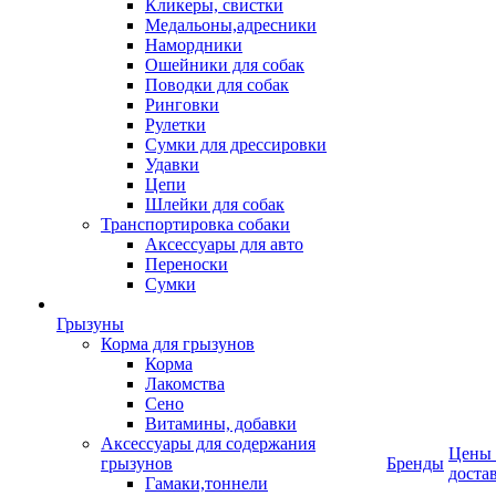
Кликеры, свистки
Медальоны,адресники
Намордники
Ошейники для собак
Поводки для собак
Ринговки
Рулетки
Сумки для дрессировки
Удавки
Цепи
Шлейки для собак
Транспортировка собаки
Аксессуары для авто
Переноски
Сумки
Грызуны
Корма для грызунов
Корма
Лакомства
Сено
Витамины, добавки
Аксессуары для содержания
Цены
грызунов
Бренды
доста
Гамаки,тоннели