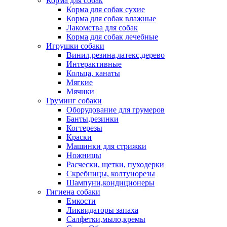
Корма для собак
Корма для собак сухие
Корма для собак влажные
Лакомства для собак
Корма для собак лечебные
Игрушки собаки
Винил,резина,латекс,дерево
Интерактивные
Кольца, канаты
Мягкие
Мячики
Груминг собаки
Оборудование для грумеров
Банты,резинки
Когтерезы
Краски
Машинки для стрижки
Ножницы
Расчески, щетки, пуходерки
Скребницы, колтунорезы
Шампуни,кондиционеры
Гигиена собаки
Емкости
Ликвидаторы запаха
Салфетки,мыло,кремы