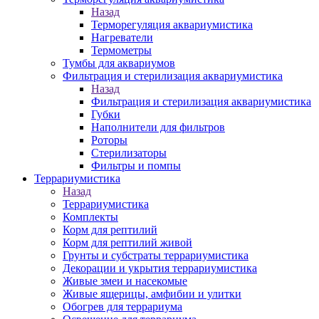
Назад
Терморегуляция аквариумистика
Нагреватели
Термометры
Тумбы для аквариумов
Фильтрация и стерилизация аквариумистика
Назад
Фильтрация и стерилизация аквариумистика
Губки
Наполнители для фильтров
Роторы
Стерилизаторы
Фильтры и помпы
Террариумистика
Назад
Террариумистика
Комплекты
Корм для рептилий
Корм для рептилий живой
Грунты и субстраты террариумистика
Декорации и укрытия террариумистика
Живые змеи и насекомые
Живые ящерицы, амфибии и улитки
Обогрев для террариума