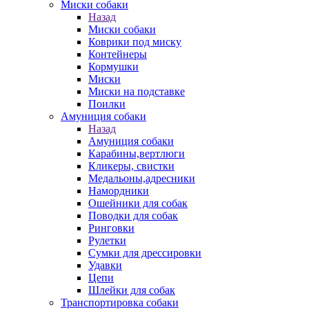
Миски собаки
Назад
Миски собаки
Коврики под миску
Контейнеры
Кормушки
Миски
Миски на подставке
Поилки
Амуниция собаки
Назад
Амуниция собаки
Карабины,вертлюги
Кликеры, свистки
Медальоны,адресники
Намордники
Ошейники для собак
Поводки для собак
Ринговки
Рулетки
Сумки для дрессировки
Удавки
Цепи
Шлейки для собак
Транспортировка собаки