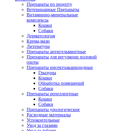
Препараты по рецепту
Ветеринарные Препараты
Витаминно-минеральные
комплексы
Кошки
Собаки
Дерматология
Крема,мази
Литература
Препараты антигельминтные
Препараты для регуляции половой
охоты
Препараты инсектоакарицидные
Грызуны
Кошки
Обработка помещений
Собаки
Препараты репеллентные
Кошки
Собаки
Препараты урологические
Расходные материалы
Успокоительные
Уход за глазами
Уход за зубами