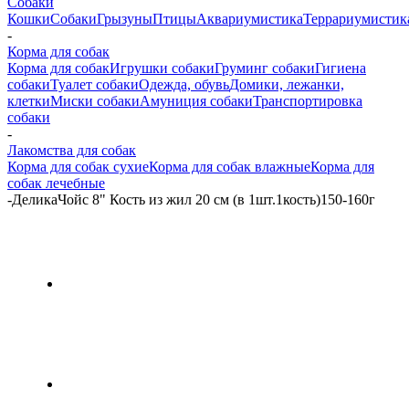
Собаки
Кошки
Собаки
Грызуны
Птицы
Аквариумистика
Террариумистик
-
Корма для собак
Корма для собак
Игрушки собаки
Груминг собаки
Гигиена
собаки
Туалет собаки
Одежда, обувь
Домики, лежанки,
клетки
Миски собаки
Амуниция собаки
Транспортировка
собаки
-
Лакомства для собак
Корма для собак сухие
Корма для собак влажные
Корма для
собак лечебные
-
ДеликаЧойс 8" Кость из жил 20 см (в 1шт.1кость)150-160г