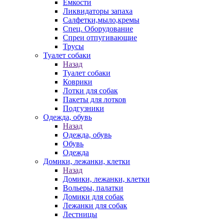
Емкости
Ликвидаторы запаха
Салфетки,мыло,кремы
Спец. Оборудование
Спреи отпугивающие
Трусы
Туалет собаки
Назад
Туалет собаки
Коврики
Лотки для собак
Пакеты для лотков
Подгузники
Одежда, обувь
Назад
Одежда, обувь
Обувь
Одежда
Домики, лежанки, клетки
Назад
Домики, лежанки, клетки
Вольеры, палатки
Домики для собак
Лежанки для собак
Лестницы