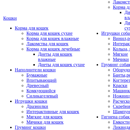
Лакомст
Корма д
Ди
вл
Кошки
Ди
Корма для кошек
су
Корма для кошек сухие
Игрушки соба
Корма для кошек влажные
Винил,р
Лакомства для кошек
Интерак
Корма для кошек лечебные
Кольца,
Диеты для кошек
Мягкие
влажные
Мячики
Диеты для кошек сухие
Груминг соба
Наполнители кошки
Оборудо
Бумажные
Банты,р
Впитывающий
Когтере
Древесный
Краски
Комкующийся
Машинки
Силикагелевый
Ножни
Игрушки кошки
Расческ
Дразнилки
Скребни
Интерактивные для кошек
Шампун
Мягкие для кошек
Гигиена соба
Мячики для кошек
Емкости
Груминг кошки
Ликвида