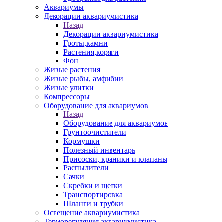
Аквариумы
Декорации аквариумистика
Назад
Декорации аквариумистика
Гроты,камни
Растения,коряги
Фон
Живые растения
Живые рыбы, амфибии
Живые улитки
Компрессоры
Оборудование для аквариумов
Назад
Оборудование для аквариумов
Грунтоочистители
Кормушки
Полезный инвентарь
Присоски, краники и клапаны
Распылители
Сачки
Скребки и щетки
Транспортировка
Шланги и трубки
Освещение аквариумистика
Терморегуляция аквариумистика