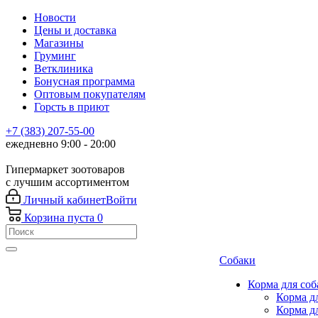
Новости
Цены и доставка
Магазины
Груминг
Ветклиника
Бонусная программа
Оптовым покупателям
Горсть в приют
+7 (383) 207-55-00
ежедневно 9:00 - 20:00
Гипермаркет зоотоваров
с лучшим ассортиментом
Личный кабинет
Войти
Корзина
пуста
0
Собаки
Корма для соб
Корма д
Корма д