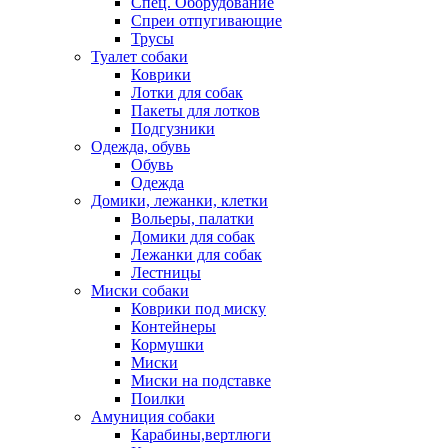
Спец. Оборудование
Спреи отпугивающие
Трусы
Туалет собаки
Коврики
Лотки для собак
Пакеты для лотков
Подгузники
Одежда, обувь
Обувь
Одежда
Домики, лежанки, клетки
Вольеры, палатки
Домики для собак
Лежанки для собак
Лестницы
Миски собаки
Коврики под миску
Контейнеры
Кормушки
Миски
Миски на подставке
Поилки
Амуниция собаки
Карабины,вертлюги