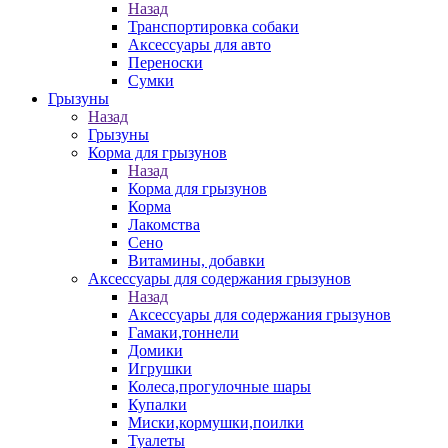
Назад
Транспортировка собаки
Аксессуары для авто
Переноски
Сумки
Грызуны
Назад
Грызуны
Корма для грызунов
Назад
Корма для грызунов
Корма
Лакомства
Сено
Витамины, добавки
Аксессуары для содержания грызунов
Назад
Аксессуары для содержания грызунов
Гамаки,тоннели
Домики
Игрушки
Колеса,прогулочные шары
Купалки
Миски,кормушки,поилки
Туалеты