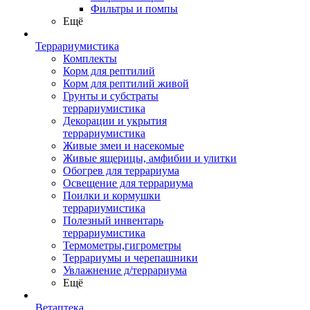
Фильтры и помпы
Ещё
Террариумистика
Комплекты
Корм для рептилий
Корм для рептилий живой
Грунты и субстраты
террариумистика
Декорации и укрытия
террариумистика
Живые змеи и насекомые
Живые ящерицы, амфибии и улитки
Обогрев для террариума
Освещение для террариума
Поилки и кормушки
террариумистика
Полезный инвентарь
террариумистика
Термометры,гигрометры
Террариумы и черепашники
Увлажнение д/террариума
Ещё
Ветаптека