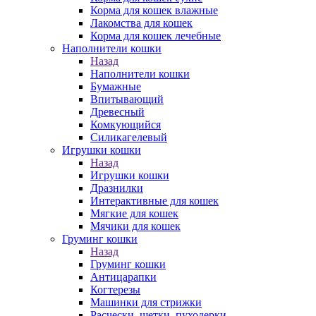
Корма для кошек влажные
Лакомства для кошек
Корма для кошек лечебные
Наполнители кошки
Назад
Наполнители кошки
Бумажные
Впитывающий
Древесный
Комкующийся
Силикагелевый
Игрушки кошки
Назад
Игрушки кошки
Дразнилки
Интерактивные для кошек
Мягкие для кошек
Мячики для кошек
Груминг кошки
Назад
Груминг кошки
Антицарапки
Когтерезы
Машинки для стрижки
Расчески, щетки, пуходерки