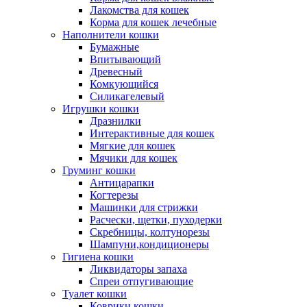
Лакомства для кошек
Корма для кошек лечебные
Наполнители кошки
Бумажные
Впитывающий
Древесный
Комкующийся
Силикагелевый
Игрушки кошки
Дразнилки
Интерактивные для кошек
Мягкие для кошек
Мячики для кошек
Груминг кошки
Антицарапки
Когтерезы
Машинки для стрижки
Расчески, щетки, пуходерки
Скребницы, колтунорезы
Шампуни,кондиционеры
Гигиена кошки
Ликвидаторы запаха
Спреи отпугивающие
Туалет кошки
Коврики кошки