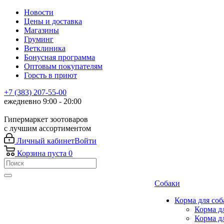
Новости
Цены и доставка
Магазины
Груминг
Ветклиника
Бонусная программа
Оптовым покупателям
Горсть в приют
+7 (383) 207-55-00
ежедневно 9:00 - 20:00
Гипермаркет зоотоваров
с лучшим ассортиментом
Личный кабинет
Войти
Корзина
пуста
0
Собаки
Корма для соб
Корма д
Корма д