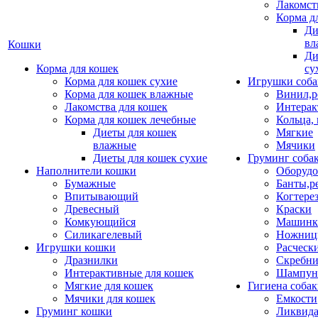
Лакомст
Корма д
Ди
вл
Кошки
Ди
Корма для кошек
су
Корма для кошек сухие
Игрушки соба
Корма для кошек влажные
Винил,р
Лакомства для кошек
Интерак
Корма для кошек лечебные
Кольца,
Диеты для кошек
Мягкие
влажные
Мячики
Диеты для кошек сухие
Груминг соба
Наполнители кошки
Оборудо
Бумажные
Банты,р
Впитывающий
Когтере
Древесный
Краски
Комкующийся
Машинки
Силикагелевый
Ножни
Игрушки кошки
Расческ
Дразнилки
Скребни
Интерактивные для кошек
Шампун
Мягкие для кошек
Гигиена соба
Мячики для кошек
Емкости
Груминг кошки
Ликвида