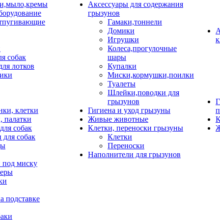
и,мыло,кремы
Аксессуары для содержания
борудование
грызунов
тпугивающие
Гамаки,тоннели
Домики
А
Игрушки
к
и
Колеса,прогулочные
ля собак
шары
для лотков
Купалки
ики
Миски,кормушки,поилки
Туалеты
Шлейки,поводки для
грызунов
Г
нки, клетки
Гигиена и уход грызуны
п
, палатки
Живые животные
К
для собак
Клетки, переноски грызуны
Ж
 для собак
Клетки
цы
Переноски
Наполнители для грызунов
 под миску
неры
ки
а подставке
баки