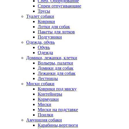
Спец. Оборудование
Спреи отпугивающие
Трусы
Туалет собаки
Коврики
Лотки для собак
Пакеты для лотков
Подгузники
Одежда, обувь
Обувь
Одежда
Домики, лежанки, клетки
Вольеры, палатки
Домики для собак
Лежанки для собак
Лестницы
Миски собаки
Коврики под миску
Контейнеры
Кормушки
Миски
Миски на подставке
Поилки
Амуниция собаки
Карабины,вертлюги