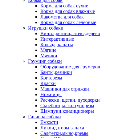
Корма для собак
Корма для собак сухие
Корма для собак влажные
Лакомства для собак
Корма для собак лечебные
Игрушки собаки
Винил,резина,латекс,дерево
Интерактивные
Кольца, канаты
Мягкие
Мячики
Груминг собаки
Оборудование для грумеров
Банты,резинки
Когтерезы
Краски
Машинки для стрижки
Ножницы
Расчески, щетки, пуходерки
Скребницы, колтунорезы
Шампуни,кондиционеры
Гигиена собаки
Емкости
Ликвидаторы запаха
Салфетки,мыло,кремы