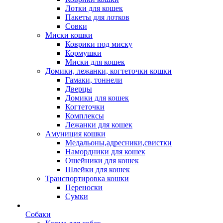
Лотки для кошек
Пакеты для лотков
Совки
Миски кошки
Коврики под миску
Кормушки
Миски для кошек
Домики, лежанки, когтеточки кошки
Гамаки, тоннели
Дверцы
Домики для кошек
Когтеточки
Комплексы
Лежанки для кошек
Амуниция кошки
Медальоны,адресники,свистки
Намордники для кошек
Ошейники для кошек
Шлейки для кошек
Транспортировка кошки
Переноски
Сумки
Собаки