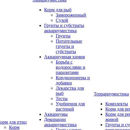
Корм для рыб
Замороженный
Сухой
Грунты и субстраты
аквариумистика
Грунты
Питательные
грунты и
субстраты
Аквариумная химия
Борьба с
водорослями и
паразитами
Кондиционеры и
добавки
Лекарства для
рыб
Террариумистика
Тесты
Удобрения для
Комплекты
растений
Корм для р
Аквариумы
Корм для р
Декорации
живой
орм для птиц
аквариумистика
Грунты и су
Корм
Гроты,камни
террариуми