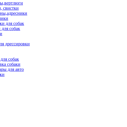
ы,вертлюги
, свистки
ны,адресники
ники
и для собак
 для собак
и
ля дрессировки
для собак
вка собаки
ары для авто
ки