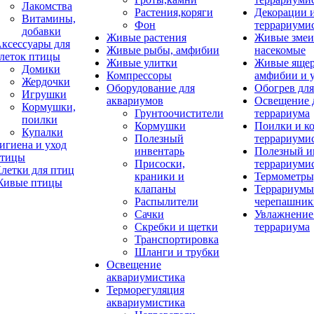
Лакомства
Растения,коряги
Декорации 
Витамины,
Фон
террариуми
добавки
Живые растения
Живые змеи
ксессуары для
Живые рыбы, амфибии
насекомые
леток птицы
Живые улитки
Живые яще
Домики
Компрессоры
амфибии и 
Жердочки
Оборудование для
Обогрев для
Игрушки
аквариумов
Освещение 
Кормушки,
Грунтоочистители
террариума
поилки
Кормушки
Поилки и к
Купалки
Полезный
террариуми
игиена и уход
инвентарь
Полезный и
тицы
Присоски,
террариуми
летки для птиц
краники и
Термометры
ивые птицы
клапаны
Террариумы
Распылители
черепашник
Сачки
Увлажнение 
Скребки и щетки
террариума
Транспортировка
Шланги и трубки
Освещение
аквариумистика
Терморегуляция
аквариумистика