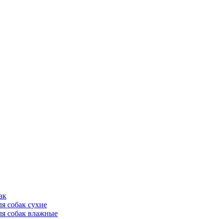
ак
ля собак сухие
ля собак влажные