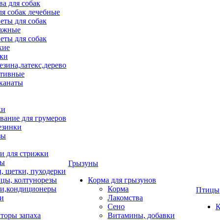
ва для собак
ля собак лечебные
еты для собак
ажные
еты для собак
хие
ки
езина,латекс,дерево
тивные
 канаты
ки
вание для грумеров
езинки
зы
 для стрижки
цы
Грызуны
и, щетки, пуходерки
цы, колтунорезы
Корма для грызунов
и,кондиционеры
Корма
Птицы
ки
Лакомства
Сено
К
торы запаха
Витамины, добавки