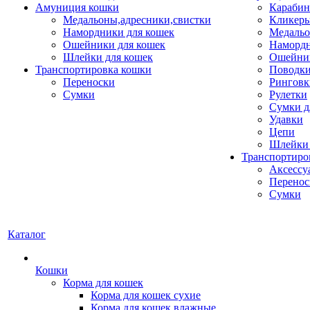
Амуниция кошки
Карабин
Медальоны,адресники,свистки
Кликеры
Намордники для кошек
Медальо
Ошейники для кошек
Наморд
Шлейки для кошек
Ошейник
Транспортировка кошки
Поводки
Переноски
Ринговк
Сумки
Рулетки
Сумки д
Удавки
Цепи
Шлейки 
Транспортиро
Аксессу
Перенос
Сумки
Каталог
Кошки
Корма для кошек
Корма для кошек сухие
Корма для кошек влажные