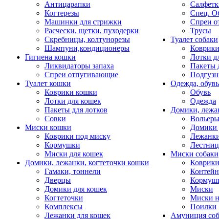
Антицарапки
Салфетк
Когтерезы
Спец. О
Машинки для стрижки
Спреи о
Расчески, щетки, пуходерки
Трусы
Скребницы, колтунорезы
Туалет собаки
Шампуни,кондиционеры
Коврик
Гигиена кошки
Лотки д
Ликвидаторы запаха
Пакеты 
Спреи отпугивающие
Подгузн
Туалет кошки
Одежда, обувь
Коврики кошки
Обувь
Лотки для кошек
Одежда
Пакеты для лотков
Домики, лежа
Совки
Вольеры
Миски кошки
Домики 
Коврики под миску
Лежанки
Кормушки
Лестни
Миски для кошек
Миски собаки
Домики, лежанки, когтеточки кошки
Коврики
Гамаки, тоннели
Контей
Дверцы
Кормуш
Домики для кошек
Миски
Когтеточки
Миски н
Комплексы
Поилки
Лежанки для кошек
Амуниция со