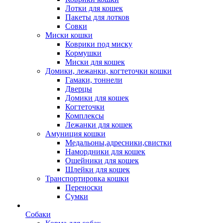
Лотки для кошек
Пакеты для лотков
Совки
Миски кошки
Коврики под миску
Кормушки
Миски для кошек
Домики, лежанки, когтеточки кошки
Гамаки, тоннели
Дверцы
Домики для кошек
Когтеточки
Комплексы
Лежанки для кошек
Амуниция кошки
Медальоны,адресники,свистки
Намордники для кошек
Ошейники для кошек
Шлейки для кошек
Транспортировка кошки
Переноски
Сумки
Собаки