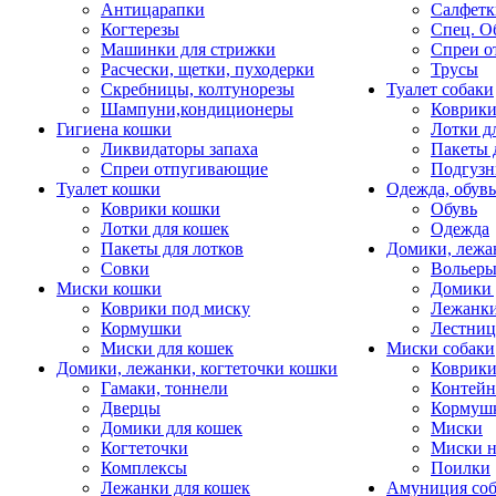
Антицарапки
Салфетк
Когтерезы
Спец. О
Машинки для стрижки
Спреи о
Расчески, щетки, пуходерки
Трусы
Скребницы, колтунорезы
Туалет собаки
Шампуни,кондиционеры
Коврик
Гигиена кошки
Лотки д
Ликвидаторы запаха
Пакеты 
Спреи отпугивающие
Подгузн
Туалет кошки
Одежда, обувь
Коврики кошки
Обувь
Лотки для кошек
Одежда
Пакеты для лотков
Домики, лежа
Совки
Вольеры
Миски кошки
Домики 
Коврики под миску
Лежанки
Кормушки
Лестни
Миски для кошек
Миски собаки
Домики, лежанки, когтеточки кошки
Коврики
Гамаки, тоннели
Контей
Дверцы
Кормуш
Домики для кошек
Миски
Когтеточки
Миски н
Комплексы
Поилки
Лежанки для кошек
Амуниция со