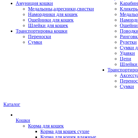
Амуниция кошки
Карабин
Медальоны,адресники,свистки
Кликеры
Намордники для кошек
Медальо
Ошейники для кошек
Наморд
Шлейки для кошек
Ошейник
Транспортировка кошки
Поводки
Переноски
Ринговк
Сумки
Рулетки
Сумки д
Удавки
Цепи
Шлейки 
Транспортиро
Аксессу
Перенос
Сумки
Каталог
Кошки
Корма для кошек
Корма для кошек сухие
Корма для кошек влажные