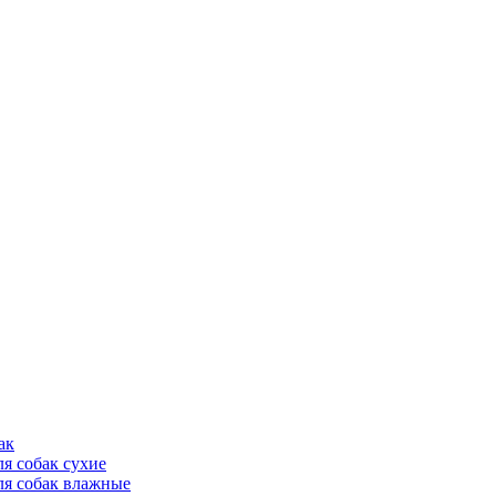
ак
ля собак сухие
ля собак влажные