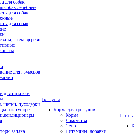
ва для собак
ля собак лечебные
еты для собак
ажные
еты для собак
хие
ки
езина,латекс,дерево
тивные
 канаты
ки
вание для грумеров
езинки
зы
 для стрижки
цы
Грызуны
и, щетки, пуходерки
цы, колтунорезы
Корма для грызунов
и,кондиционеры
Корма
Птицы
ки
Лакомства
Сено
К
торы запаха
Витамины, добавки