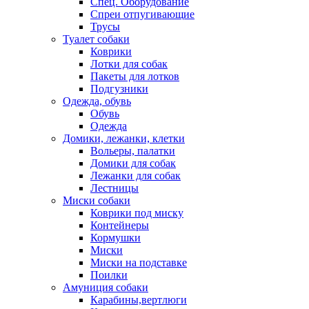
Спец. Оборудование
Спреи отпугивающие
Трусы
Туалет собаки
Коврики
Лотки для собак
Пакеты для лотков
Подгузники
Одежда, обувь
Обувь
Одежда
Домики, лежанки, клетки
Вольеры, палатки
Домики для собак
Лежанки для собак
Лестницы
Миски собаки
Коврики под миску
Контейнеры
Кормушки
Миски
Миски на подставке
Поилки
Амуниция собаки
Карабины,вертлюги