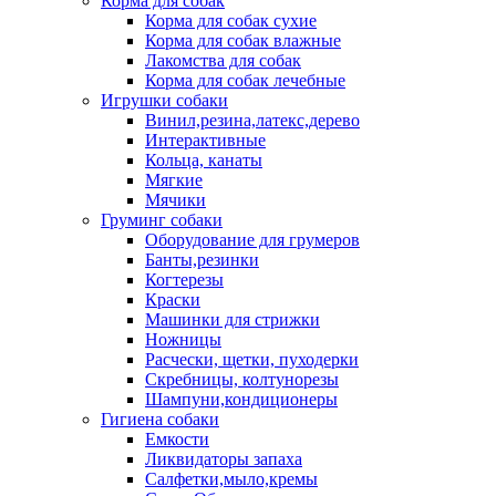
Корма для собак
Корма для собак сухие
Корма для собак влажные
Лакомства для собак
Корма для собак лечебные
Игрушки собаки
Винил,резина,латекс,дерево
Интерактивные
Кольца, канаты
Мягкие
Мячики
Груминг собаки
Оборудование для грумеров
Банты,резинки
Когтерезы
Краски
Машинки для стрижки
Ножницы
Расчески, щетки, пуходерки
Скребницы, колтунорезы
Шампуни,кондиционеры
Гигиена собаки
Емкости
Ликвидаторы запаха
Салфетки,мыло,кремы