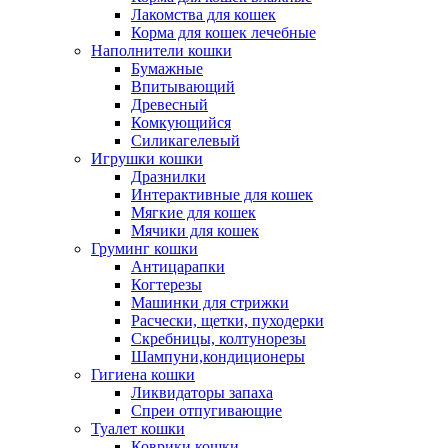
Лакомства для кошек
Корма для кошек лечебные
Наполнители кошки
Бумажные
Впитывающий
Древесный
Комкующийся
Силикагелевый
Игрушки кошки
Дразнилки
Интерактивные для кошек
Мягкие для кошек
Мячики для кошек
Груминг кошки
Антицарапки
Когтерезы
Машинки для стрижки
Расчески, щетки, пуходерки
Скребницы, колтунорезы
Шампуни,кондиционеры
Гигиена кошки
Ликвидаторы запаха
Спреи отпугивающие
Туалет кошки
Коврики кошки