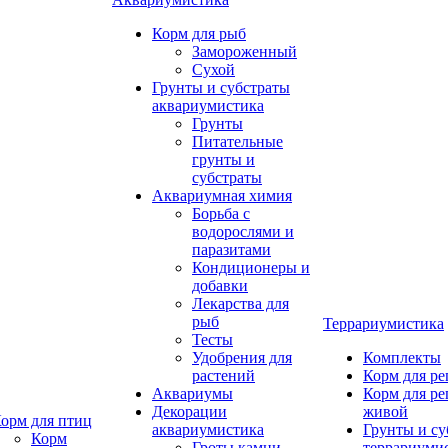
Корм для рыб
Замороженный
Сухой
Грунты и субстраты
аквариумистика
Грунты
Питательные
грунты и
субстраты
Аквариумная химия
Борьба с
водорослями и
паразитами
Кондиционеры и
добавки
Лекарства для
рыб
Террариумистика
Тесты
Удобрения для
Комплекты
растений
Корм для р
Аквариумы
Корм для р
Декорации
живой
орм для птиц
аквариумистика
Грунты и су
Корм
Гроты,камни
террариуми