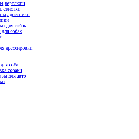
ы,вертлюги
, свистки
ны,адресники
ники
и для собак
 для собак
и
ля дрессировки
для собак
вка собаки
ары для авто
ки