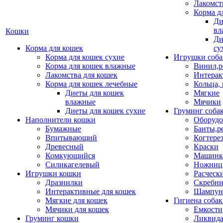
Лакомст
Корма д
Ди
вл
Кошки
Ди
Корма для кошек
су
Корма для кошек сухие
Игрушки соба
Корма для кошек влажные
Винил,р
Лакомства для кошек
Интерак
Корма для кошек лечебные
Кольца,
Диеты для кошек
Мягкие
влажные
Мячики
Диеты для кошек сухие
Груминг соба
Наполнители кошки
Оборудо
Бумажные
Банты,р
Впитывающий
Когтере
Древесный
Краски
Комкующийся
Машинки
Силикагелевый
Ножни
Игрушки кошки
Расческ
Дразнилки
Скребни
Интерактивные для кошек
Шампун
Мягкие для кошек
Гигиена соба
Мячики для кошек
Емкости
Груминг кошки
Ликвида