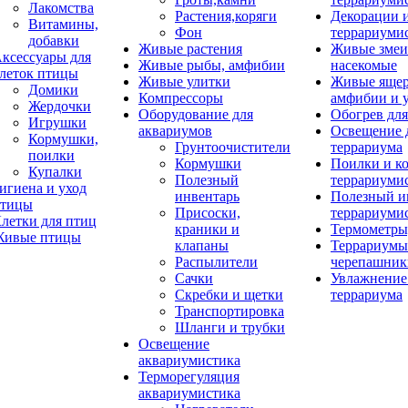
Лакомства
Растения,коряги
Декорации 
Витамины,
Фон
террариуми
добавки
Живые растения
Живые змеи
ксессуары для
Живые рыбы, амфибии
насекомые
леток птицы
Живые улитки
Живые яще
Домики
Компрессоры
амфибии и 
Жердочки
Оборудование для
Обогрев для
Игрушки
аквариумов
Освещение 
Кормушки,
Грунтоочистители
террариума
поилки
Кормушки
Поилки и к
Купалки
Полезный
террариуми
игиена и уход
инвентарь
Полезный и
тицы
Присоски,
террариуми
летки для птиц
краники и
Термометры
ивые птицы
клапаны
Террариумы
Распылители
черепашник
Сачки
Увлажнение 
Скребки и щетки
террариума
Транспортировка
Шланги и трубки
Освещение
аквариумистика
Терморегуляция
аквариумистика