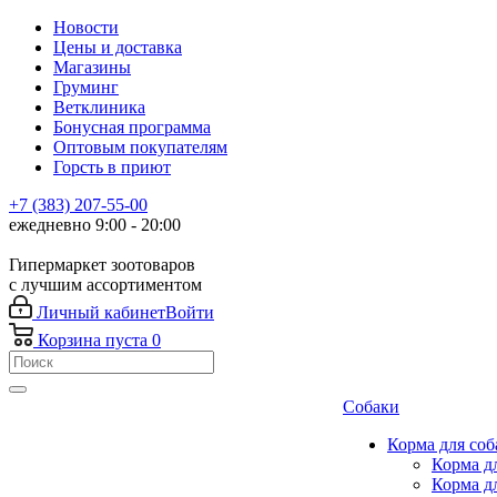
Новости
Цены и доставка
Магазины
Груминг
Ветклиника
Бонусная программа
Оптовым покупателям
Горсть в приют
+7 (383) 207-55-00
ежедневно 9:00 - 20:00
Гипермаркет зоотоваров
с лучшим ассортиментом
Личный кабинет
Войти
Корзина
пуста
0
Собаки
Корма для соб
Корма д
Корма д