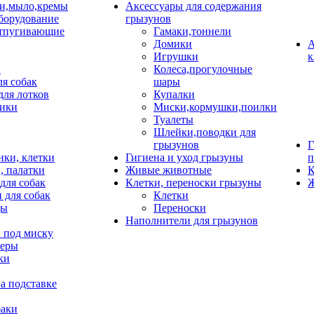
и,мыло,кремы
Аксессуары для содержания
борудование
грызунов
тпугивающие
Гамаки,тоннели
Домики
А
Игрушки
к
и
Колеса,прогулочные
ля собак
шары
для лотков
Купалки
ики
Миски,кормушки,поилки
Туалеты
Шлейки,поводки для
грызунов
Г
нки, клетки
Гигиена и уход грызуны
п
, палатки
Живые животные
К
для собак
Клетки, переноски грызуны
Ж
 для собак
Клетки
цы
Переноски
Наполнители для грызунов
 под миску
неры
ки
а подставке
баки