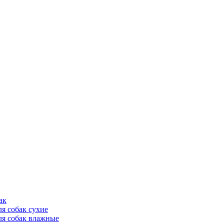
ак
ля собак сухие
ля собак влажные