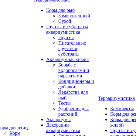
Корм для рыб
Замороженный
Сухой
Грунты и субстраты
аквариумистика
Грунты
Питательные
грунты и
субстраты
Аквариумная химия
Борьба с
водорослями и
паразитами
Кондиционеры и
добавки
Лекарства для
рыб
Террариумистика
Тесты
Удобрения для
Комплекты
растений
Корм для р
Аквариумы
Корм для р
Декорации
живой
орм для птиц
аквариумистика
Грунты и су
Корм
Гроты,камни
террариуми