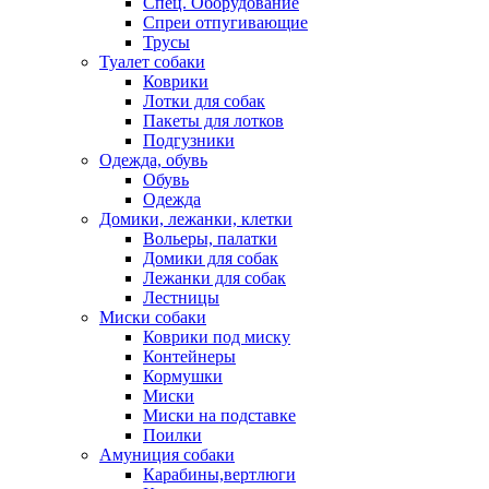
Спец. Оборудование
Спреи отпугивающие
Трусы
Туалет собаки
Коврики
Лотки для собак
Пакеты для лотков
Подгузники
Одежда, обувь
Обувь
Одежда
Домики, лежанки, клетки
Вольеры, палатки
Домики для собак
Лежанки для собак
Лестницы
Миски собаки
Коврики под миску
Контейнеры
Кормушки
Миски
Миски на подставке
Поилки
Амуниция собаки
Карабины,вертлюги