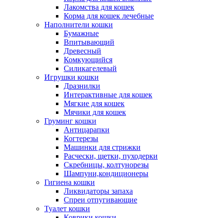
Лакомства для кошек
Корма для кошек лечебные
Наполнители кошки
Бумажные
Впитывающий
Древесный
Комкующийся
Силикагелевый
Игрушки кошки
Дразнилки
Интерактивные для кошек
Мягкие для кошек
Мячики для кошек
Груминг кошки
Антицарапки
Когтерезы
Машинки для стрижки
Расчески, щетки, пуходерки
Скребницы, колтунорезы
Шампуни,кондиционеры
Гигиена кошки
Ликвидаторы запаха
Спреи отпугивающие
Туалет кошки
Коврики кошки