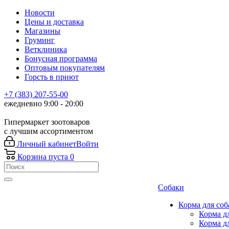
Новости
Цены и доставка
Магазины
Груминг
Ветклиника
Бонусная программа
Оптовым покупателям
Горсть в приют
+7 (383) 207-55-00
ежедневно 9:00 - 20:00
Гипермаркет зоотоваров
с лучшим ассортиментом
Личный кабинет
Войти
Корзина
пуста
0
Собаки
Корма для соб
Корма д
Корма д