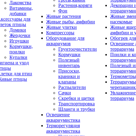
Лакомства
Растения,коряги
Декорации 
Витамины,
Фон
террариуми
добавки
Живые растения
Живые змеи
ксессуары для
Живые рыбы, амфибии
насекомые
леток птицы
Живые улитки
Живые яще
Домики
Компрессоры
амфибии и 
Жердочки
Оборудование для
Обогрев для
Игрушки
аквариумов
Освещение 
Кормушки,
Грунтоочистители
террариума
поилки
Кормушки
Поилки и к
Купалки
Полезный
террариуми
игиена и уход
инвентарь
Полезный и
тицы
Присоски,
террариуми
летки для птиц
краники и
Термометры
ивые птицы
клапаны
Террариумы
Распылители
черепашник
Сачки
Увлажнение 
Скребки и щетки
террариума
Транспортировка
Шланги и трубки
Освещение
аквариумистика
Терморегуляция
аквариумистика