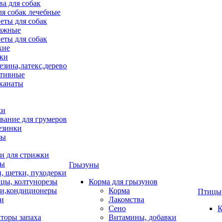
ва для собак
ля собак лечебные
еты для собак
ажные
еты для собак
хие
ки
езина,латекс,дерево
тивные
 канаты
ки
вание для грумеров
езинки
зы
 для стрижки
цы
Грызуны
и, щетки, пуходерки
цы, колтунорезы
Корма для грызунов
и,кондиционеры
Корма
Птицы
ки
Лакомства
Сено
К
торы запаха
Витамины, добавки