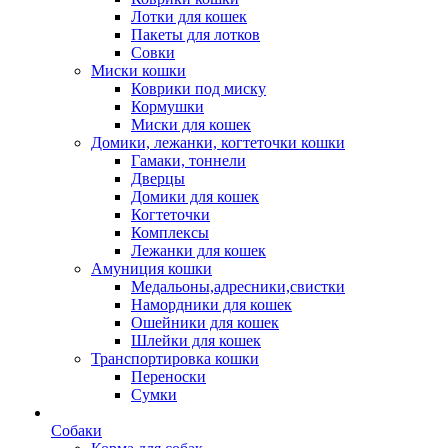
Лотки для кошек
Пакеты для лотков
Совки
Миски кошки
Коврики под миску
Кормушки
Миски для кошек
Домики, лежанки, когтеточки кошки
Гамаки, тоннели
Дверцы
Домики для кошек
Когтеточки
Комплексы
Лежанки для кошек
Амуниция кошки
Медальоны,адресники,свистки
Намордники для кошек
Ошейники для кошек
Шлейки для кошек
Транспортировка кошки
Переноски
Сумки
Собаки