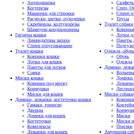
Антицарапки
Салфетк
Когтерезы
Спец. О
Машинки для стрижки
Спреи о
Расчески, щетки, пуходерки
Трусы
Скребницы, колтунорезы
Туалет собаки
Шампуни,кондиционеры
Коврик
Гигиена кошки
Лотки д
Ликвидаторы запаха
Пакеты 
Спреи отпугивающие
Подгузн
Туалет кошки
Одежда, обувь
Коврики кошки
Обувь
Лотки для кошек
Одежда
Пакеты для лотков
Домики, лежа
Совки
Вольеры
Миски кошки
Домики 
Коврики под миску
Лежанки
Кормушки
Лестни
Миски для кошек
Миски собаки
Домики, лежанки, когтеточки кошки
Коврики
Гамаки, тоннели
Контей
Дверцы
Кормуш
Домики для кошек
Миски
Когтеточки
Миски н
Комплексы
Поилки
Лежанки для кошек
Амуниция со