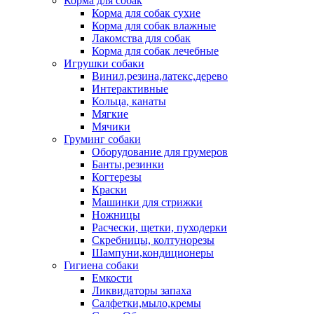
Корма для собак
Корма для собак сухие
Корма для собак влажные
Лакомства для собак
Корма для собак лечебные
Игрушки собаки
Винил,резина,латекс,дерево
Интерактивные
Кольца, канаты
Мягкие
Мячики
Груминг собаки
Оборудование для грумеров
Банты,резинки
Когтерезы
Краски
Машинки для стрижки
Ножницы
Расчески, щетки, пуходерки
Скребницы, колтунорезы
Шампуни,кондиционеры
Гигиена собаки
Емкости
Ликвидаторы запаха
Салфетки,мыло,кремы