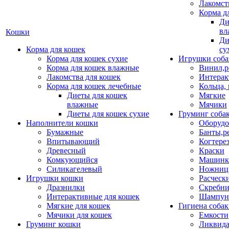
Лакомст
Корма д
Ди
вл
Кошки
Ди
Корма для кошек
су
Корма для кошек сухие
Игрушки соба
Корма для кошек влажные
Винил,р
Лакомства для кошек
Интерак
Корма для кошек лечебные
Кольца,
Диеты для кошек
Мягкие
влажные
Мячики
Диеты для кошек сухие
Груминг соба
Наполнители кошки
Оборудо
Бумажные
Банты,р
Впитывающий
Когтере
Древесный
Краски
Комкующийся
Машинки
Силикагелевый
Ножни
Игрушки кошки
Расческ
Дразнилки
Скребни
Интерактивные для кошек
Шампун
Мягкие для кошек
Гигиена соба
Мячики для кошек
Емкости
Груминг кошки
Ликвида