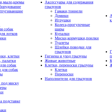
и,мыло,кремы
Аксессуары для содержания
борудование
грызунов
тпугивающие
Гамаки,тоннели
Домики
А
Игрушки
к
и
Колеса,прогулочные
ля собак
шары
для лотков
Купалки
ики
Миски,кормушки,поилки
Туалеты
Шлейки,поводки для
грызунов
Г
нки, клетки
Гигиена и уход грызуны
п
, палатки
Живые животные
К
для собак
Клетки, переноски грызуны
Ж
 для собак
Клетки
цы
Переноски
Наполнители для грызунов
 под миску
неры
ки
а подставке
баки