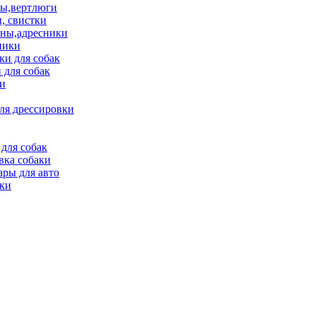
ы,вертлюги
, свистки
ны,адресники
ники
и для собак
 для собак
и
ля дрессировки
для собак
вка собаки
ары для авто
ки