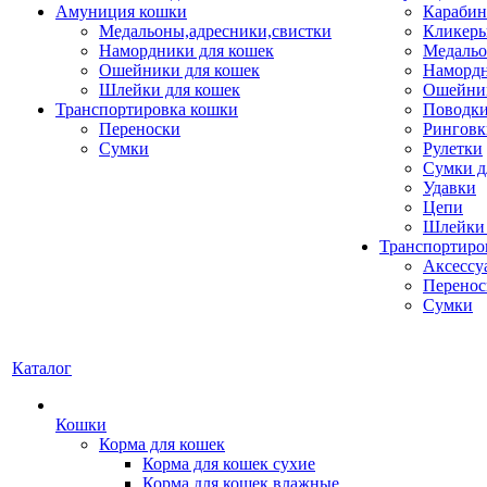
Амуниция кошки
Карабин
Медальоны,адресники,свистки
Кликеры
Намордники для кошек
Медальо
Ошейники для кошек
Наморд
Шлейки для кошек
Ошейник
Транспортировка кошки
Поводки
Переноски
Ринговк
Сумки
Рулетки
Сумки д
Удавки
Цепи
Шлейки 
Транспортиро
Аксессу
Перенос
Сумки
Каталог
Кошки
Корма для кошек
Корма для кошек сухие
Корма для кошек влажные