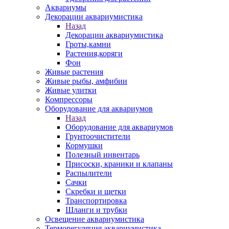
Аквариумы
Декорации аквариумистика
Назад
Декорации аквариумистика
Гроты,камни
Растения,коряги
Фон
Живые растения
Живые рыбы, амфибии
Живые улитки
Компрессоры
Оборудование для аквариумов
Назад
Оборудование для аквариумов
Грунтоочистители
Кормушки
Полезный инвентарь
Присоски, краники и клапаны
Распылители
Сачки
Скребки и щетки
Транспортировка
Шланги и трубки
Освещение аквариумистика
Терморегуляция аквариумистика