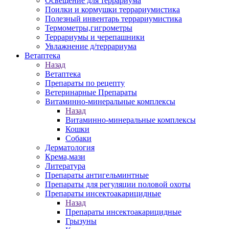
Освещение для террариума
Поилки и кормушки террариумистика
Полезный инвентарь террариумистика
Термометры,гигрометры
Террариумы и черепашники
Увлажнение д/террариума
Ветаптека
Назад
Ветаптека
Препараты по рецепту
Ветеринарные Препараты
Витаминно-минеральные комплексы
Назад
Витаминно-минеральные комплексы
Кошки
Собаки
Дерматология
Крема,мази
Литература
Препараты антигельминтные
Препараты для регуляции половой охоты
Препараты инсектоакарицидные
Назад
Препараты инсектоакарицидные
Грызуны