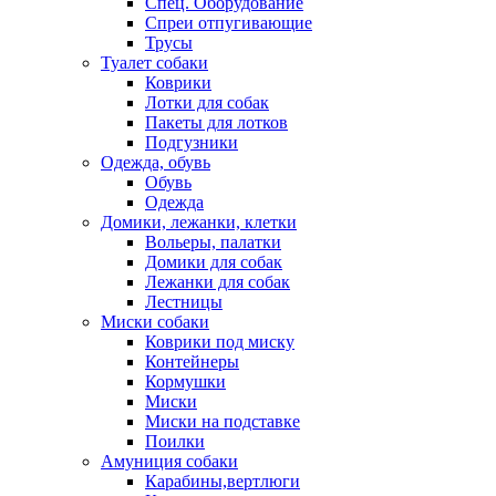
Спец. Оборудование
Спреи отпугивающие
Трусы
Туалет собаки
Коврики
Лотки для собак
Пакеты для лотков
Подгузники
Одежда, обувь
Обувь
Одежда
Домики, лежанки, клетки
Вольеры, палатки
Домики для собак
Лежанки для собак
Лестницы
Миски собаки
Коврики под миску
Контейнеры
Кормушки
Миски
Миски на подставке
Поилки
Амуниция собаки
Карабины,вертлюги