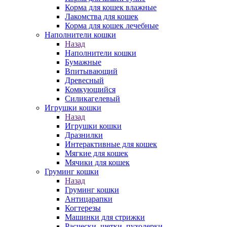
Корма для кошек влажные
Лакомства для кошек
Корма для кошек лечебные
Наполнители кошки
Назад
Наполнители кошки
Бумажные
Впитывающий
Древесный
Комкующийся
Силикагелевый
Игрушки кошки
Назад
Игрушки кошки
Дразнилки
Интерактивные для кошек
Мягкие для кошек
Мячики для кошек
Груминг кошки
Назад
Груминг кошки
Антицарапки
Когтерезы
Машинки для стрижки
Расчески, щетки, пуходерки