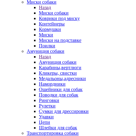
Миски собаки
Назад
Миски собаки
Коврики под миску
Контейнеры
Кормушки
Миски
Миски на подставке
Поилки
Амуниция собаки
Назад
Амуниция собаки
Карабины,вертлюги
Кликеры, свистки
Медальоны,адресники
Намордники
Ошейники для собак
Поводки для собак
Ринговки
Рулетки
Сумки для дрессировки
Удавки
Цепи
Шлейки для собак
Транспортировка собаки