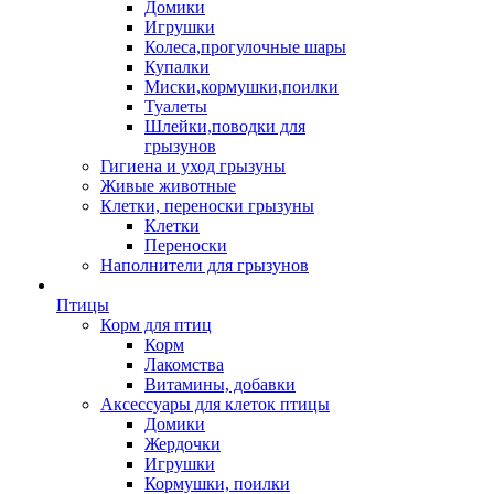
Домики
Игрушки
Колеса,прогулочные шары
Купалки
Миски,кормушки,поилки
Туалеты
Шлейки,поводки для
грызунов
Гигиена и уход грызуны
Живые животные
Клетки, переноски грызуны
Клетки
Переноски
Наполнители для грызунов
Птицы
Корм для птиц
Корм
Лакомства
Витамины, добавки
Аксессуары для клеток птицы
Домики
Жердочки
Игрушки
Кормушки, поилки