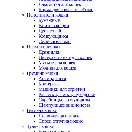
Лакомства для кошек
Корма для кошек лечебные
Наполнители кошки
Бумажные
Впитывающий
Древесный
Комкующийся
Силикагелевый
Игрушки кошки
Дразнилки
Интерактивные для кошек
Мягкие для кошек
Мячики для кошек
Груминг кошки
Антицарапки
Когтерезы
Машинки для стрижки
Расчески, щетки, пуходерки
Скребницы, колтунорезы
Шампуни,кондиционеры
Гигиена кошки
Ликвидаторы запаха
Спреи отпугивающие
Туалет кошки
Коврики кошки