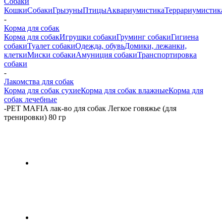
Собаки
Кошки
Собаки
Грызуны
Птицы
Аквариумистика
Террариумистик
-
Корма для собак
Корма для собак
Игрушки собаки
Груминг собаки
Гигиена
собаки
Туалет собаки
Одежда, обувь
Домики, лежанки,
клетки
Миски собаки
Амуниция собаки
Транспортировка
собаки
-
Лакомства для собак
Корма для собак сухие
Корма для собак влажные
Корма для
собак лечебные
-
PET MAFIA лак-во для собак Легкое говяжье (для
тренировки) 80 гр