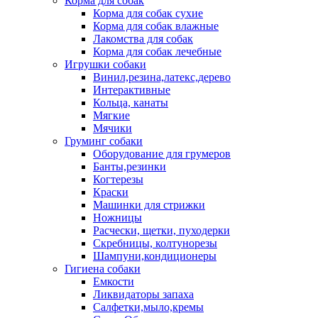
Корма для собак
Корма для собак сухие
Корма для собак влажные
Лакомства для собак
Корма для собак лечебные
Игрушки собаки
Винил,резина,латекс,дерево
Интерактивные
Кольца, канаты
Мягкие
Мячики
Груминг собаки
Оборудование для грумеров
Банты,резинки
Когтерезы
Краски
Машинки для стрижки
Ножницы
Расчески, щетки, пуходерки
Скребницы, колтунорезы
Шампуни,кондиционеры
Гигиена собаки
Емкости
Ликвидаторы запаха
Салфетки,мыло,кремы