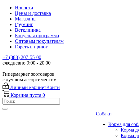
Новости
Цены и доставка
Магазины
Груминг
Ветклиника
Бонусная программа
Оптовым покупателям
Горсть в приют
+7 (383) 207-55-00
ежедневно 9:00 - 20:00
Гипермаркет зоотоваров
с лучшим ассортиментом
Личный кабинет
Войти
Корзина
пуста
0
Собаки
Корма для соб
Корма д
Корма д