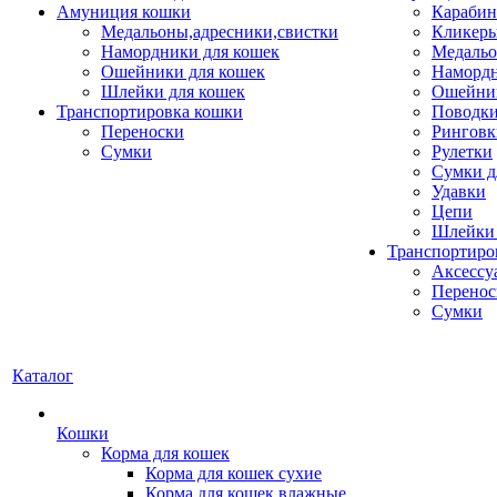
Амуниция кошки
Карабин
Медальоны,адресники,свистки
Кликеры
Намордники для кошек
Медальо
Ошейники для кошек
Наморд
Шлейки для кошек
Ошейник
Транспортировка кошки
Поводки
Переноски
Ринговк
Сумки
Рулетки
Сумки д
Удавки
Цепи
Шлейки 
Транспортиро
Аксессу
Перенос
Сумки
Каталог
Кошки
Корма для кошек
Корма для кошек сухие
Корма для кошек влажные