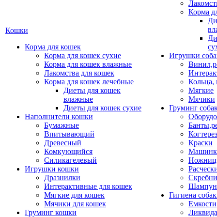
Лакомст
Корма д
Ди
вл
Кошки
Ди
Корма для кошек
су
Корма для кошек сухие
Игрушки соба
Корма для кошек влажные
Винил,р
Лакомства для кошек
Интерак
Корма для кошек лечебные
Кольца,
Диеты для кошек
Мягкие
влажные
Мячики
Диеты для кошек сухие
Груминг соба
Наполнители кошки
Оборудо
Бумажные
Банты,р
Впитывающий
Когтере
Древесный
Краски
Комкующийся
Машинки
Силикагелевый
Ножни
Игрушки кошки
Расческ
Дразнилки
Скребни
Интерактивные для кошек
Шампун
Мягкие для кошек
Гигиена соба
Мячики для кошек
Емкости
Груминг кошки
Ликвида