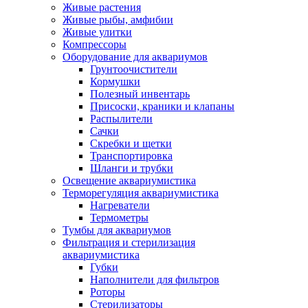
Живые растения
Живые рыбы, амфибии
Живые улитки
Компрессоры
Оборудование для аквариумов
Грунтоочистители
Кормушки
Полезный инвентарь
Присоски, краники и клапаны
Распылители
Сачки
Скребки и щетки
Транспортировка
Шланги и трубки
Освещение аквариумистика
Терморегуляция аквариумистика
Нагреватели
Термометры
Тумбы для аквариумов
Фильтрация и стерилизация
аквариумистика
Губки
Наполнители для фильтров
Роторы
Стерилизаторы