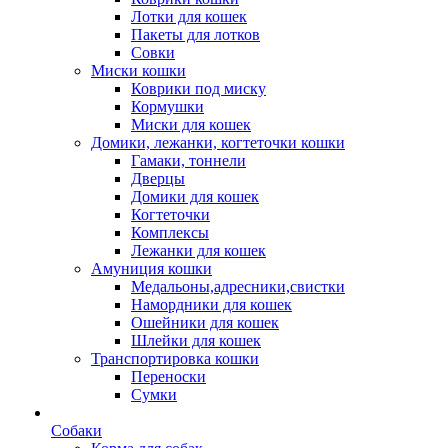
Лотки для кошек
Пакеты для лотков
Совки
Миски кошки
Коврики под миску
Кормушки
Миски для кошек
Домики, лежанки, когтеточки кошки
Гамаки, тоннели
Дверцы
Домики для кошек
Когтеточки
Комплексы
Лежанки для кошек
Амуниция кошки
Медальоны,адресники,свистки
Намордники для кошек
Ошейники для кошек
Шлейки для кошек
Транспортировка кошки
Переноски
Сумки
Собаки