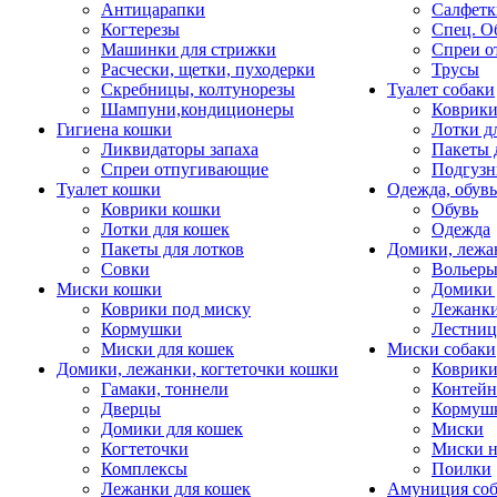
Антицарапки
Салфетк
Когтерезы
Спец. О
Машинки для стрижки
Спреи о
Расчески, щетки, пуходерки
Трусы
Скребницы, колтунорезы
Туалет собаки
Шампуни,кондиционеры
Коврик
Гигиена кошки
Лотки д
Ликвидаторы запаха
Пакеты 
Спреи отпугивающие
Подгузн
Туалет кошки
Одежда, обувь
Коврики кошки
Обувь
Лотки для кошек
Одежда
Пакеты для лотков
Домики, лежа
Совки
Вольеры
Миски кошки
Домики 
Коврики под миску
Лежанки
Кормушки
Лестни
Миски для кошек
Миски собаки
Домики, лежанки, когтеточки кошки
Коврики
Гамаки, тоннели
Контей
Дверцы
Кормуш
Домики для кошек
Миски
Когтеточки
Миски н
Комплексы
Поилки
Лежанки для кошек
Амуниция со