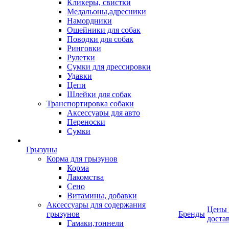
Кликеры, свистки
Медальоны,адресники
Намордники
Ошейники для собак
Поводки для собак
Ринговки
Рулетки
Сумки для дрессировки
Удавки
Цепи
Шлейки для собак
Транспортировка собаки
Аксессуары для авто
Переноски
Сумки
Грызуны
Корма для грызунов
Корма
Лакомства
Сено
Витамины, добавки
Аксессуары для содержания
Цены
грызунов
Бренды
доста
Гамаки,тоннели