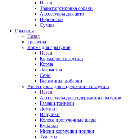
Назад
Транспортировка собаки
Аксессуары для авто
Переноски
Сумки
Грызуны
Назад
Грызуны
Корма для грызунов
Назад
Корма для грызунов
Корма
Лакомства
Сено
Витамины, добавки
Аксессуары для содержания грызунов
Назад
Аксессуары для содержания грызунов
Гамаки,тоннели
Домики
Игрушки
Колеса,прогулочные шары
Купалки
Миски,кормушки,поилки
Туалеты