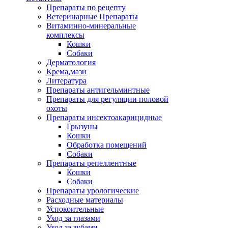
Препараты по рецепту
Ветеринарные Препараты
Витаминно-минеральные
комплексы
Кошки
Собаки
Дерматология
Крема,мази
Литература
Препараты антигельминтные
Препараты для регуляции половой
охоты
Препараты инсектоакарицидные
Грызуны
Кошки
Обработка помещений
Собаки
Препараты репеллентные
Кошки
Собаки
Препараты урологические
Расходные материалы
Успокоительные
Уход за глазами
Уход за зубами