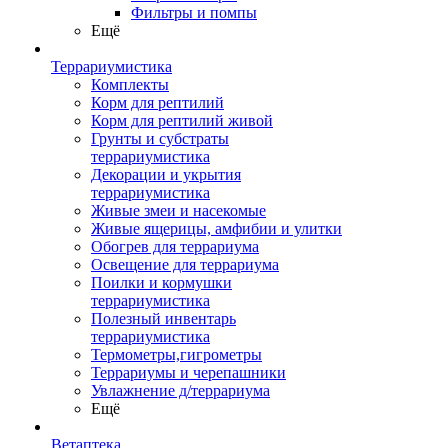
Фильтры и помпы
Ещё
Террариумистика
Комплекты
Корм для рептилий
Корм для рептилий живой
Грунты и субстраты
террариумистика
Декорации и укрытия
террариумистика
Живые змеи и насекомые
Живые ящерицы, амфибии и улитки
Обогрев для террариума
Освещение для террариума
Поилки и кормушки
террариумистика
Полезный инвентарь
террариумистика
Термометры,гигрометры
Террариумы и черепашники
Увлажнение д/террариума
Ещё
Ветаптека