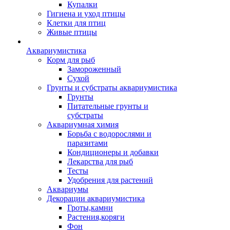
Купалки
Гигиена и уход птицы
Клетки для птиц
Живые птицы
Аквариумистика
Корм для рыб
Замороженный
Сухой
Грунты и субстраты аквариумистика
Грунты
Питательные грунты и
субстраты
Аквариумная химия
Борьба с водорослями и
паразитами
Кондиционеры и добавки
Лекарства для рыб
Тесты
Удобрения для растений
Аквариумы
Декорации аквариумистика
Гроты,камни
Растения,коряги
Фон