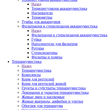
Назад
Терморегуляция аквариумистика
Нагреватели
Термометры
Тумбы для аквариумов
Фильтрация и стерилизация аквариумистика
Назад
Фильтрация и стерилизация аквариумистика
Губки
Наполнители для фильтров
Роторы
Стерилизаторы
Фильтры и помпы
Террариумистика
Назад
Террариумистика
Комплекты
Корм для рептилий
Корм для рептилий живой
Грунты и субстраты террариумистика
Декорации и укрытия террариумистика
Живые змеи и насекомые
Живые ящерицы, амфибии и улитки
Обогрев для террариума