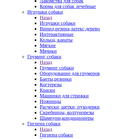
Лакомства для собак
Корма для собак лечебные
Игрушки собаки
Назад
Игрушки собаки
Винил,резина,латекс,дерево
Интерактивные
Кольца, канаты
Мягкие
Мячики
Груминг собаки
Назад
Груминг собаки
Оборудование для грумеров
Банты,резинки
Когтерезы
Краски
Машинки для стрижки
Ножницы
Расчески, щетки, пуходерки
Скребницы, колтунорезы
Шампуни,кондиционеры
Гигиена собаки
Назад
Гигиена собаки