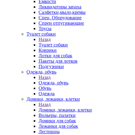
Емкости
Ликвидаторы запаха
Салфетки,мыло,кремы
Спец. Оборудование
Спреи отпугивающие
Трусы
Туалет собаки
Назад
Туалет собаки
Коврики
Лотки для собак
Пакеты для лотков
Подгузники
Одежда, обувь
Назад
Одежда, обувь
Обувь
Одежда
Домики, лежанки, клетки
Назад
Домики, лежанки, клетки
Вольеры, палатки
Домики для собак
Лежанки для собак
Лестницы