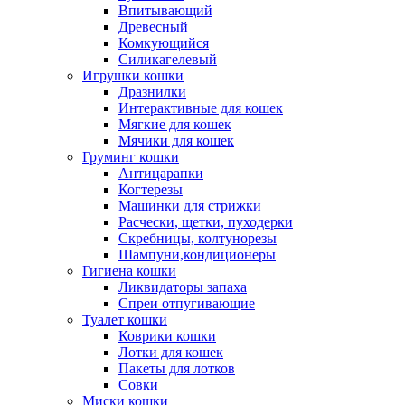
Впитывающий
Древесный
Комкующийся
Силикагелевый
Игрушки кошки
Дразнилки
Интерактивные для кошек
Мягкие для кошек
Мячики для кошек
Груминг кошки
Антицарапки
Когтерезы
Машинки для стрижки
Расчески, щетки, пуходерки
Скребницы, колтунорезы
Шампуни,кондиционеры
Гигиена кошки
Ликвидаторы запаха
Спреи отпугивающие
Туалет кошки
Коврики кошки
Лотки для кошек
Пакеты для лотков
Совки
Миски кошки