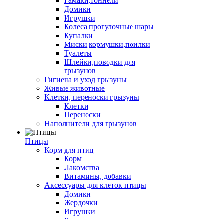
Гамаки,тоннели
Домики
Игрушки
Колеса,прогулочные шары
Купалки
Миски,кормушки,поилки
Туалеты
Шлейки,поводки для
грызунов
Гигиена и уход грызуны
Живые животные
Клетки, переноски грызуны
Клетки
Переноски
Наполнители для грызунов
Птицы
Корм для птиц
Корм
Лакомства
Витамины, добавки
Аксессуары для клеток птицы
Домики
Жердочки
Игрушки