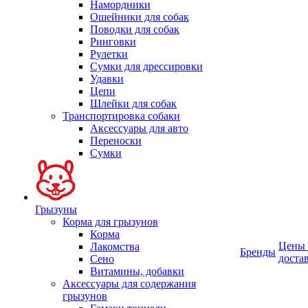
Намордники
Ошейники для собак
Поводки для собак
Ринговки
Рулетки
Сумки для дрессировки
Удавки
Цепи
Шлейки для собак
Транспортировка собаки
Аксессуары для авто
Переноски
Сумки
Грызуны
Корма для грызунов
Корма
Цены
Лакомства
Бренды
доста
Сено
Витамины, добавки
Аксессуары для содержания
грызунов