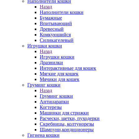
Наполнители кошки
Назад
Наполнители кошки
Бумажные
Впитывающий
Древесный
Комкующийся
Силикагелевый
Игрушки кошки
Назад
Игрушки кошки
Дразнилки
Интерактивные для кошек
Мягкие для кошек
Мячики для кошек
Груминг кошки
Назад
Груминг кошки
Антицарапки
Когтерезы
Машинки для стрижки
Расчески, щетки, пуходерки
Скребницы, колтунорезы
Шампуни,кондиционеры
Гигиена кошки