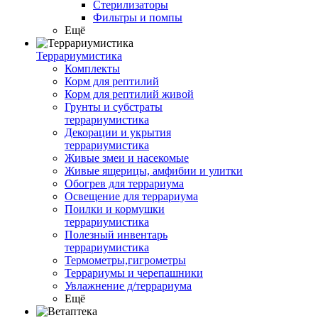
Стерилизаторы
Фильтры и помпы
Ещё
Террариумистика
Комплекты
Корм для рептилий
Корм для рептилий живой
Грунты и субстраты
террариумистика
Декорации и укрытия
террариумистика
Живые змеи и насекомые
Живые ящерицы, амфибии и улитки
Обогрев для террариума
Освещение для террариума
Поилки и кормушки
террариумистика
Полезный инвентарь
террариумистика
Термометры,гигрометры
Террариумы и черепашники
Увлажнение д/террариума
Ещё