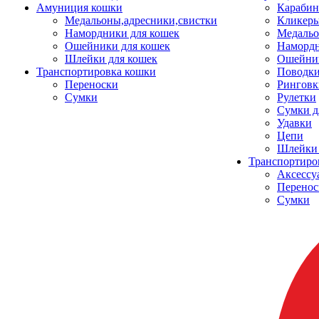
Амуниция кошки
Карабин
Медальоны,адресники,свистки
Кликеры
Намордники для кошек
Медальо
Ошейники для кошек
Наморд
Шлейки для кошек
Ошейник
Транспортировка кошки
Поводки
Переноски
Ринговк
Сумки
Рулетки
Сумки д
Удавки
Цепи
Шлейки 
Транспортиро
Аксессу
Перенос
Сумки