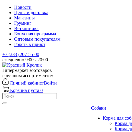
Новости
Цены и доставка
Магазины
Груминг
Ветклиника
Бонусная программа
Оптовым покупателям
Горсть в приют
+7 (383) 207-55-00
ежедневно 9:00 - 20:00
Гипермаркет зоотоваров
с лучшим ассортиментом
Личный кабинет
Войти
Корзина
пуста
0
Собаки
Корма для соб
Корма д
Корма д