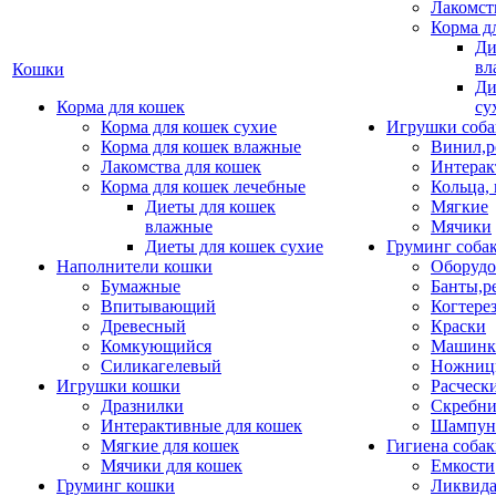
Лакомст
Корма д
Ди
вл
Кошки
Ди
Корма для кошек
су
Корма для кошек сухие
Игрушки соба
Корма для кошек влажные
Винил,р
Лакомства для кошек
Интерак
Корма для кошек лечебные
Кольца,
Диеты для кошек
Мягкие
влажные
Мячики
Диеты для кошек сухие
Груминг соба
Наполнители кошки
Оборудо
Бумажные
Банты,р
Впитывающий
Когтере
Древесный
Краски
Комкующийся
Машинки
Силикагелевый
Ножни
Игрушки кошки
Расческ
Дразнилки
Скребни
Интерактивные для кошек
Шампун
Мягкие для кошек
Гигиена соба
Мячики для кошек
Емкости
Груминг кошки
Ликвида