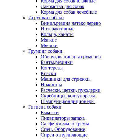
Корма для собак влажные
Лакомства для собак
Корма для собак лечебные
Игрушки собаки
Винил,резина,латекс,дерево
Интерактивные
Кольца, канаты
Мягкие
Мячики
Груминг собаки
Оборудование для грумеров
Банты,резинки
Когтерезы
Краски
Машинки для стрижки
Ножницы
Расчески, щетки, пуходерки
Скребницы, колтунорезы
Шампуни,кондиционеры
Гигиена собаки
Емкости
Ликвидаторы запаха
Салфетки,мыло,кремы
Спец. Оборудование
Спреи отпугивающие