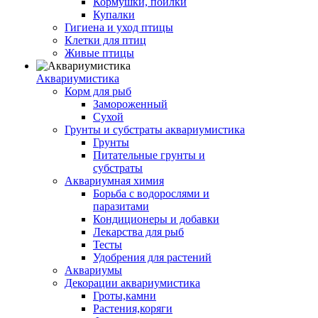
Кормушки, поилки
Купалки
Гигиена и уход птицы
Клетки для птиц
Живые птицы
Аквариумистика
Корм для рыб
Замороженный
Сухой
Грунты и субстраты аквариумистика
Грунты
Питательные грунты и
субстраты
Аквариумная химия
Борьба с водорослями и
паразитами
Кондиционеры и добавки
Лекарства для рыб
Тесты
Удобрения для растений
Аквариумы
Декорации аквариумистика
Гроты,камни
Растения,коряги