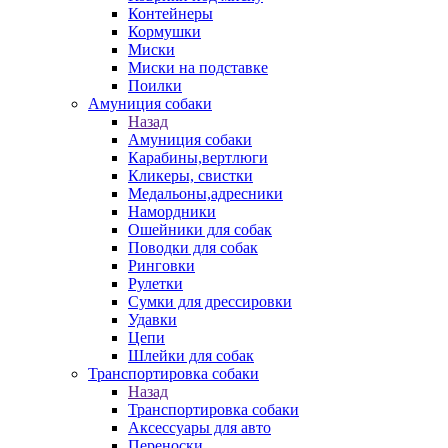
Контейнеры
Кормушки
Миски
Миски на подставке
Поилки
Амуниция собаки
Назад
Амуниция собаки
Карабины,вертлюги
Кликеры, свистки
Медальоны,адресники
Намордники
Ошейники для собак
Поводки для собак
Ринговки
Рулетки
Сумки для дрессировки
Удавки
Цепи
Шлейки для собак
Транспортировка собаки
Назад
Транспортировка собаки
Аксессуары для авто
Переноски