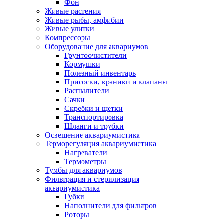
Фон
Живые растения
Живые рыбы, амфибии
Живые улитки
Компрессоры
Оборудование для аквариумов
Грунтоочистители
Кормушки
Полезный инвентарь
Присоски, краники и клапаны
Распылители
Сачки
Скребки и щетки
Транспортировка
Шланги и трубки
Освещение аквариумистика
Терморегуляция аквариумистика
Нагреватели
Термометры
Тумбы для аквариумов
Фильтрация и стерилизация
аквариумистика
Губки
Наполнители для фильтров
Роторы