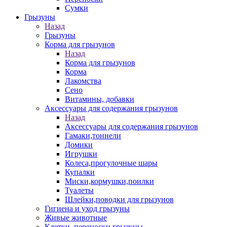
Сумки
Грызуны
Назад
Грызуны
Корма для грызунов
Назад
Корма для грызунов
Корма
Лакомства
Сено
Витамины, добавки
Аксессуары для содержания грызунов
Назад
Аксессуары для содержания грызунов
Гамаки,тоннели
Домики
Игрушки
Колеса,прогулочные шары
Купалки
Миски,кормушки,поилки
Туалеты
Шлейки,поводки для грызунов
Гигиена и уход грызуны
Живые животные
Клетки, переноски грызуны