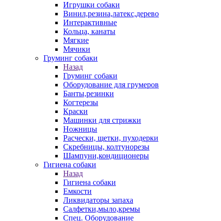
Игрушки собаки
Винил,резина,латекс,дерево
Интерактивные
Кольца, канаты
Мягкие
Мячики
Груминг собаки
Назад
Груминг собаки
Оборудование для грумеров
Банты,резинки
Когтерезы
Краски
Машинки для стрижки
Ножницы
Расчески, щетки, пуходерки
Скребницы, колтунорезы
Шампуни,кондиционеры
Гигиена собаки
Назад
Гигиена собаки
Емкости
Ликвидаторы запаха
Салфетки,мыло,кремы
Спец. Оборудование