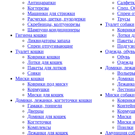
Антицарапки
Салфетк
Когтерезы
Спец. О
Машинки для стрижки
Спреи о
Расчески, щетки, пуходерки
Трусы
Скребницы, колтунорезы
Туалет собаки
Шампуни,кондиционеры
Коврик
Гигиена кошки
Лотки д
Ликвидаторы запаха
Пакеты 
Спреи отпугивающие
Подгузн
Туалет кошки
Одежда, обувь
Коврики кошки
Обувь
Лотки для кошек
Одежда
Пакеты для лотков
Домики, лежа
Совки
Вольеры
Миски кошки
Домики 
Коврики под миску
Лежанки
Кормушки
Лестни
Миски для кошек
Миски собаки
Домики, лежанки, когтеточки кошки
Коврики
Гамаки, тоннели
Контей
Дверцы
Кормуш
Домики для кошек
Миски
Когтеточки
Миски н
Комплексы
Поилки
Лежанки для кошек
Амуниция со