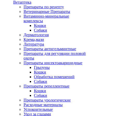
Ветаптека
Препараты по рецепту
Ветеринарные Препараты
Витаминно-минеральные
комплексы
Кошки
Собаки
Дерматология
Крема,мази
Литература
Препараты антигельминтные
Препараты для регуляции половой
охоты
Препараты инсектоакарицидные
Грызуны
Кошки
Обработка помещений
Собаки
Препараты репеллентные
Кошки
Собаки
Препараты урологические
Расходные материалы
Успокоительные
Уход за глазами