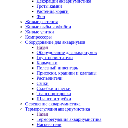
Декорации аквариумистика
Гроты,камни
Растения,коряги
Фон
Живые растения
Живые рыбы, амфибии
Живые улитки
Компрессоры
Оборудование для аквариумов
Назад
Оборудование для аквариумов
Грунтоочистители
Кормушки
Полезный инвентарь
Присоски, краники и клапаны
Распылители
Сачки
Скребки и щетки
Транспортировка
Шланги и трубки
Освещение аквариумистика
Терморегуляция аквариумистика
Назад
Терморегуляция аквариумистика
Нагреватели