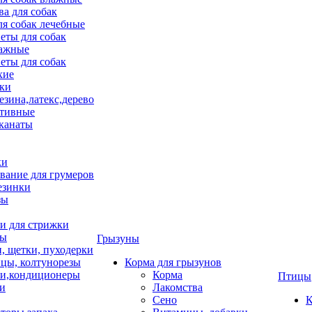
ва для собак
ля собак лечебные
еты для собак
ажные
еты для собак
хие
ки
езина,латекс,дерево
тивные
 канаты
ки
вание для грумеров
езинки
зы
 для стрижки
цы
Грызуны
и, щетки, пуходерки
цы, колтунорезы
Корма для грызунов
и,кондиционеры
Корма
Птицы
ки
Лакомства
Сено
К