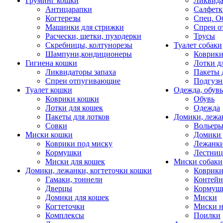
Груминг кошки
Ликвида
Антицарапки
Салфетк
Когтерезы
Спец. О
Машинки для стрижки
Спреи о
Расчески, щетки, пуходерки
Трусы
Скребницы, колтунорезы
Туалет собаки
Шампуни,кондиционеры
Коврик
Гигиена кошки
Лотки д
Ликвидаторы запаха
Пакеты 
Спреи отпугивающие
Подгузн
Туалет кошки
Одежда, обувь
Коврики кошки
Обувь
Лотки для кошек
Одежда
Пакеты для лотков
Домики, лежа
Совки
Вольеры
Миски кошки
Домики 
Коврики под миску
Лежанки
Кормушки
Лестни
Миски для кошек
Миски собаки
Домики, лежанки, когтеточки кошки
Коврики
Гамаки, тоннели
Контей
Дверцы
Кормуш
Домики для кошек
Миски
Когтеточки
Миски н
Комплексы
Поилки