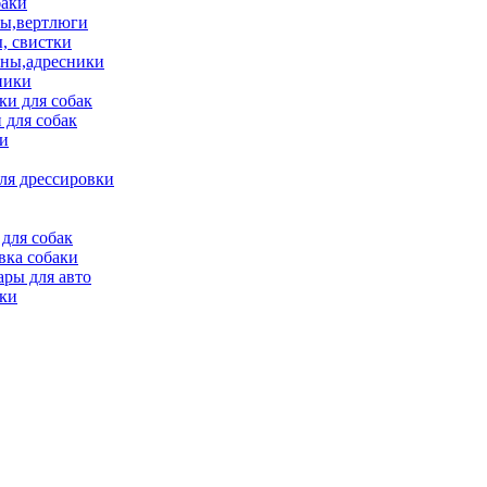
баки
ы,вертлюги
, свистки
ны,адресники
ники
и для собак
 для собак
и
ля дрессировки
для собак
вка собаки
ары для авто
ки