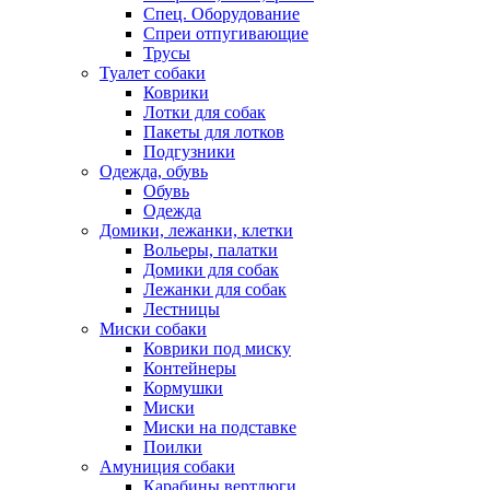
Спец. Оборудование
Спреи отпугивающие
Трусы
Туалет собаки
Коврики
Лотки для собак
Пакеты для лотков
Подгузники
Одежда, обувь
Обувь
Одежда
Домики, лежанки, клетки
Вольеры, палатки
Домики для собак
Лежанки для собак
Лестницы
Миски собаки
Коврики под миску
Контейнеры
Кормушки
Миски
Миски на подставке
Поилки
Амуниция собаки
Карабины,вертлюги