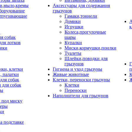
торы запаха
Витамины, добавки
и,мыло,кремы
Аксессуары для содержания
борудование
грызунов
тпугивающие
Гамаки,тоннели
Домики
А
Игрушки
к
и
Колеса,прогулочные
ля собак
шары
для лотков
Купалки
ики
Миски,кормушки,поилки
Туалеты
Шлейки,поводки для
грызунов
Г
нки, клетки
Гигиена и уход грызуны
п
, палатки
Живые животные
К
для собак
Клетки, переноски грызуны
Ж
 для собак
Клетки
цы
Переноски
Наполнители для грызунов
 под миску
неры
ки
а подставке