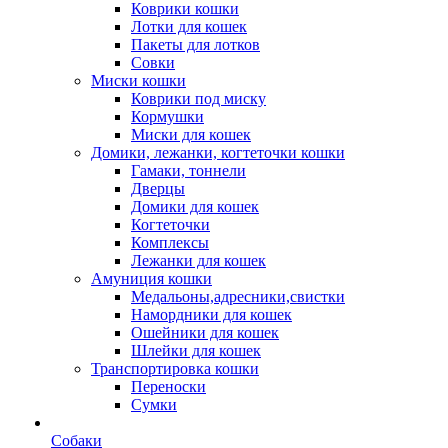
Коврики кошки
Лотки для кошек
Пакеты для лотков
Совки
Миски кошки
Коврики под миску
Кормушки
Миски для кошек
Домики, лежанки, когтеточки кошки
Гамаки, тоннели
Дверцы
Домики для кошек
Когтеточки
Комплексы
Лежанки для кошек
Амуниция кошки
Медальоны,адресники,свистки
Намордники для кошек
Ошейники для кошек
Шлейки для кошек
Транспортировка кошки
Переноски
Сумки
Собаки