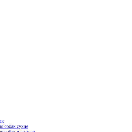
ак
ля собак сухие
ля собак влажные