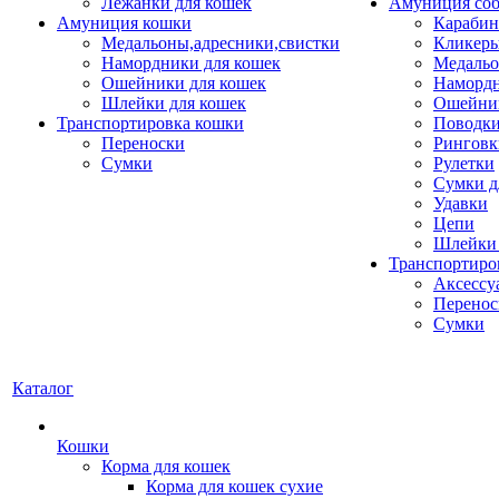
Лежанки для кошек
Амуниция со
Амуниция кошки
Карабин
Медальоны,адресники,свистки
Кликеры
Намордники для кошек
Медальо
Ошейники для кошек
Наморд
Шлейки для кошек
Ошейник
Транспортировка кошки
Поводки
Переноски
Ринговк
Сумки
Рулетки
Сумки д
Удавки
Цепи
Шлейки 
Транспортиро
Аксессу
Перенос
Сумки
Каталог
Кошки
Корма для кошек
Корма для кошек сухие