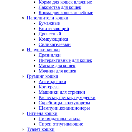
Корма для кошек влажные
Лакомства для кошек
Корма для кошек лечебные
Наполнители кошки
Бумажные
Впитывающий
Древесный
Комкующийся
Силикагелевый
Игрушки кошки
Дразнилки
Интерактивные для кошек
Мягкие для кошек
Мячики для кошек
Груминг кошки
Антицарапки
Когтерезы
Машинки для стрижки
Расчески, щетки, пуходерки
Скребницы, колтунорезы
Шампуни,кондиционеры
Гигиена кошки
Ликвидаторы запаха
Спреи отпугивающие
Туалет кошки