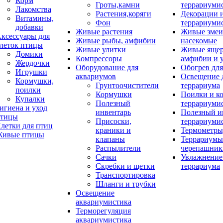
Корм
Гроты,камни
террариуми
Лакомства
Растения,коряги
Декорации 
Витамины,
Фон
террариуми
добавки
Живые растения
Живые змеи
ксессуары для
Живые рыбы, амфибии
насекомые
леток птицы
Живые улитки
Живые яще
Домики
Компрессоры
амфибии и 
Жердочки
Оборудование для
Обогрев для
Игрушки
аквариумов
Освещение 
Кормушки,
Грунтоочистители
террариума
поилки
Кормушки
Поилки и к
Купалки
Полезный
террариуми
игиена и уход
инвентарь
Полезный и
тицы
Присоски,
террариуми
летки для птиц
краники и
Термометры
ивые птицы
клапаны
Террариумы
Распылители
черепашник
Сачки
Увлажнение 
Скребки и щетки
террариума
Транспортировка
Шланги и трубки
Освещение
аквариумистика
Терморегуляция
аквариумистика