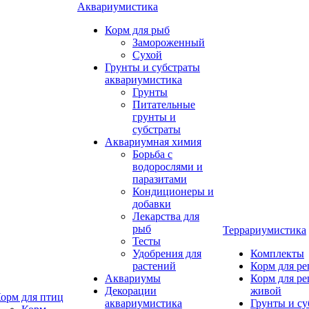
Аквариумистика
Корм для рыб
Замороженный
Сухой
Грунты и субстраты
аквариумистика
Грунты
Питательные
грунты и
субстраты
Аквариумная химия
Борьба с
водорослями и
паразитами
Кондиционеры и
добавки
Лекарства для
рыб
Террариумистика
Тесты
Удобрения для
Комплекты
растений
Корм для р
Аквариумы
Корм для р
Декорации
живой
орм для птиц
аквариумистика
Грунты и су