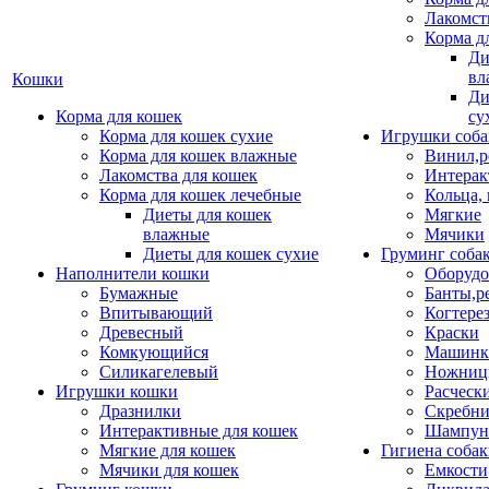
Лакомст
Корма д
Ди
вл
Кошки
Ди
Корма для кошек
су
Корма для кошек сухие
Игрушки соба
Корма для кошек влажные
Винил,р
Лакомства для кошек
Интерак
Корма для кошек лечебные
Кольца,
Диеты для кошек
Мягкие
влажные
Мячики
Диеты для кошек сухие
Груминг соба
Наполнители кошки
Оборудо
Бумажные
Банты,р
Впитывающий
Когтере
Древесный
Краски
Комкующийся
Машинки
Силикагелевый
Ножни
Игрушки кошки
Расческ
Дразнилки
Скребни
Интерактивные для кошек
Шампун
Мягкие для кошек
Гигиена соба
Мячики для кошек
Емкости