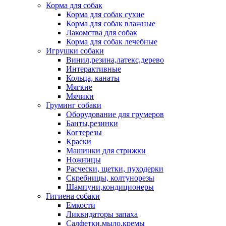
Корма для собак
Корма для собак сухие
Корма для собак влажные
Лакомства для собак
Корма для собак лечебные
Игрушки собаки
Винил,резина,латекс,дерево
Интерактивные
Кольца, канаты
Мягкие
Мячики
Груминг собаки
Оборудование для грумеров
Банты,резинки
Когтерезы
Краски
Машинки для стрижки
Ножницы
Расчески, щетки, пуходерки
Скребницы, колтунорезы
Шампуни,кондиционеры
Гигиена собаки
Емкости
Ликвидаторы запаха
Салфетки,мыло,кремы