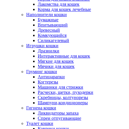
Лакомства для кошек
Корма для кошек лечебные
Наполнители кошки
Бумажные
Впитывающий
Древесный
Комкующийся
Силикагелевый
Игрушки кошки
Дразнилки
Интерактивные для кошек
Мягкие для кошек
Мячики для кошек
Груминг кошки
Антицарапки
Когтерезы
Машинки для стрижки
Расчески, щетки, пуходерки
Скребницы, колтунорезы
Шампуни,кондиционеры
Гигиена кошки
Ликвидаторы запаха
Спреи отпугивающие
Туалет кошки
Коврики кошки