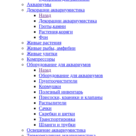
Аквариумы
Декорации аквариумистика
Назад
Декорации аквариумистика
Гроты,камни
Растения,коряги
Фон
Живые растения
Живые рыбы, амфибии
Живые улитки
Компрессоры
Оборудование для аквариумов
Назад
Оборудование для аквариумов
Грунтоочистители
Кормушки
Полезный инвентарь
Присоски, краники и клапаны
Распылители
Сачки
Скребки и щетки
Транспортировка
Шланги и трубки
Освещение аквариумистика
Терморегуляция аквариумистика