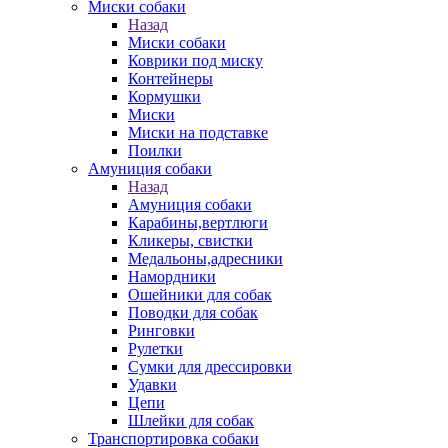
Миски собаки
Назад
Миски собаки
Коврики под миску
Контейнеры
Кормушки
Миски
Миски на подставке
Поилки
Амуниция собаки
Назад
Амуниция собаки
Карабины,вертлюги
Кликеры, свистки
Медальоны,адресники
Намордники
Ошейники для собак
Поводки для собак
Ринговки
Рулетки
Сумки для дрессировки
Удавки
Цепи
Шлейки для собак
Транспортировка собаки