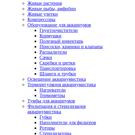
Живые растения
Живые рыбы, амфибии
Живые улитки
Компрессоры
Оборудование для аквариумов
Грунтоочистители
Кормушки
Полезный инвентарь
Присоски, краники и клапаны
Распылители
Сачки
Скребки и щетки
Транспортировка
Шланги и трубки
Освещение аквариумистика
Терморегуляция аквариумистика
Нагреватели
Термометры
Тумбы для аквариумов
Фильтрация и стерилизация
аквариумистика
Губки
Наполнители для фильтров
Роторы
Стерилизаторы