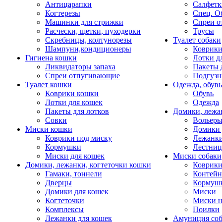
Антицарапки
Салфетк
Когтерезы
Спец. О
Машинки для стрижки
Спреи о
Расчески, щетки, пуходерки
Трусы
Скребницы, колтунорезы
Туалет собаки
Шампуни,кондиционеры
Коврик
Гигиена кошки
Лотки д
Ликвидаторы запаха
Пакеты 
Спреи отпугивающие
Подгузн
Туалет кошки
Одежда, обувь
Коврики кошки
Обувь
Лотки для кошек
Одежда
Пакеты для лотков
Домики, лежа
Совки
Вольеры
Миски кошки
Домики 
Коврики под миску
Лежанки
Кормушки
Лестни
Миски для кошек
Миски собаки
Домики, лежанки, когтеточки кошки
Коврики
Гамаки, тоннели
Контей
Дверцы
Кормуш
Домики для кошек
Миски
Когтеточки
Миски н
Комплексы
Поилки
Лежанки для кошек
Амуниция со