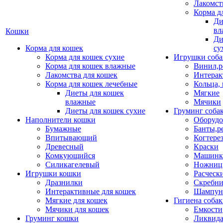
Лакомст
Корма д
Ди
вл
Кошки
Ди
Корма для кошек
су
Корма для кошек сухие
Игрушки соба
Корма для кошек влажные
Винил,р
Лакомства для кошек
Интерак
Корма для кошек лечебные
Кольца,
Диеты для кошек
Мягкие
влажные
Мячики
Диеты для кошек сухие
Груминг соба
Наполнители кошки
Оборудо
Бумажные
Банты,р
Впитывающий
Когтере
Древесный
Краски
Комкующийся
Машинки
Силикагелевый
Ножни
Игрушки кошки
Расческ
Дразнилки
Скребни
Интерактивные для кошек
Шампун
Мягкие для кошек
Гигиена соба
Мячики для кошек
Емкости
Груминг кошки
Ликвида