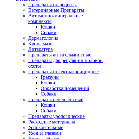
Препараты по рецепту
Ветеринарные Препараты
Витаминно-минеральные
комплексы
Кошки
Собаки
Дерматология
Крема,мази
Литература
Препараты антигельминтные
Препараты для регуляции половой
охоты
Препараты инсектоакарицидные
Грызуны
Кошки
Обработка помещений
Собаки
Препараты репеллентные
Кошки
Собаки
Препараты урологические
Расходные материалы
Успокоительные
Уход за глазами
Уход за зубами