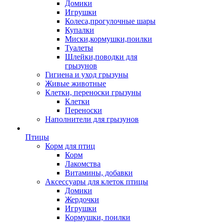
Домики
Игрушки
Колеса,прогулочные шары
Купалки
Миски,кормушки,поилки
Туалеты
Шлейки,поводки для
грызунов
Гигиена и уход грызуны
Живые животные
Клетки, переноски грызуны
Клетки
Переноски
Наполнители для грызунов
Птицы
Корм для птиц
Корм
Лакомства
Витамины, добавки
Аксессуары для клеток птицы
Домики
Жердочки
Игрушки
Кормушки, поилки