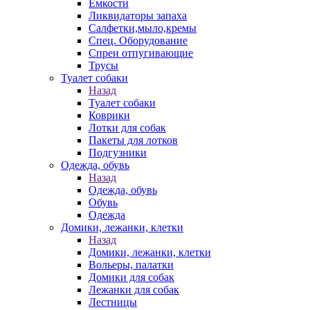
Емкости
Ликвидаторы запаха
Салфетки,мыло,кремы
Спец. Оборудование
Спреи отпугивающие
Трусы
Туалет собаки
Назад
Туалет собаки
Коврики
Лотки для собак
Пакеты для лотков
Подгузники
Одежда, обувь
Назад
Одежда, обувь
Обувь
Одежда
Домики, лежанки, клетки
Назад
Домики, лежанки, клетки
Вольеры, палатки
Домики для собак
Лежанки для собак
Лестницы