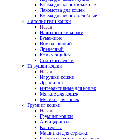
Корма для кошек влажные
Лакомства для кошек
Корма для кошек лечебные
Наполнители кошки
Назад
Наполнители кошки
Бумажные
Впитывающий
Древесный
Комкующийся
Силикагелевый
Игрушки кошки
Назад
Игрушки кошки
Дразнилки
Интерактивные для кошек
Мягкие для кошек
Мячики для кошек
Груминг кошки
Назад
Груминг кошки
Антицарапки
Когтерезы
Машинки для стрижки
Расчески, щетки, пуходерки