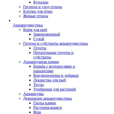
Купалки
Гигиена и уход птицы
Клетки для птиц
Живые птицы
Аквариумистика
Корм для рыб
Замороженный
Сухой
Грунты и субстраты аквариумистика
Грунты
Питательные грунты и
субстраты
Аквариумная химия
Борьба с водорослями и
паразитами
Кондиционеры и добавки
Лекарства для рыб
Тесты
Удобрения для растений
Аквариумы
Декорации аквариумистика
Гроты,камни
Растения,коряги
Фон