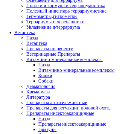
Освещение для террариума
Поилки и кормушки террариумистика
Полезный инвентарь террариумистика
Термометры,гигрометры
Террариумы и черепашники
Увлажнение д/террариума
Ветаптека
Назад
Ветаптека
Препараты по рецепту
Ветеринарные Препараты
Витаминно-минеральные комплексы
Назад
Витаминно-минеральные комплексы
Кошки
Собаки
Дерматология
Крема,мази
Литература
Препараты антигельминтные
Препараты для регуляции половой охоты
Препараты инсектоакарицидные
Назад
Препараты инсектоакарицидные
Грызуны