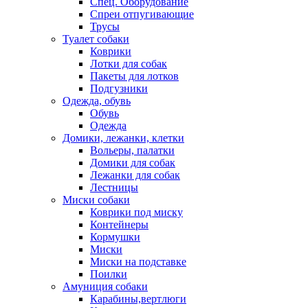
Спец. Оборудование
Спреи отпугивающие
Трусы
Туалет собаки
Коврики
Лотки для собак
Пакеты для лотков
Подгузники
Одежда, обувь
Обувь
Одежда
Домики, лежанки, клетки
Вольеры, палатки
Домики для собак
Лежанки для собак
Лестницы
Миски собаки
Коврики под миску
Контейнеры
Кормушки
Миски
Миски на подставке
Поилки
Амуниция собаки
Карабины,вертлюги