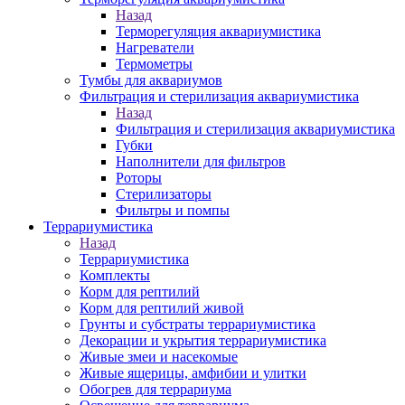
Назад
Терморегуляция аквариумистика
Нагреватели
Термометры
Тумбы для аквариумов
Фильтрация и стерилизация аквариумистика
Назад
Фильтрация и стерилизация аквариумистика
Губки
Наполнители для фильтров
Роторы
Стерилизаторы
Фильтры и помпы
Террариумистика
Назад
Террариумистика
Комплекты
Корм для рептилий
Корм для рептилий живой
Грунты и субстраты террариумистика
Декорации и укрытия террариумистика
Живые змеи и насекомые
Живые ящерицы, амфибии и улитки
Обогрев для террариума