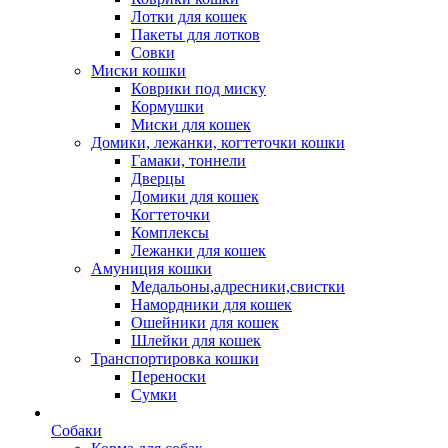
Лотки для кошек
Пакеты для лотков
Совки
Миски кошки
Коврики под миску
Кормушки
Миски для кошек
Домики, лежанки, когтеточки кошки
Гамаки, тоннели
Дверцы
Домики для кошек
Когтеточки
Комплексы
Лежанки для кошек
Амуниция кошки
Медальоны,адресники,свистки
Намордники для кошек
Ошейники для кошек
Шлейки для кошек
Транспортировка кошки
Переноски
Сумки
Собаки