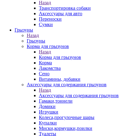
Назад
Транспортировка собаки
Аксессуары для авто
Переноски
Сумки
Грызуны
Назад
Грызуны
Корма для грызунов
Назад
Корма для грызунов
Корма
Лакомства
Сено
Витамины, добавки
Аксессуары для содержания грызунов
Назад
Аксессуары для содержания грызунов
Гамаки,тоннели
Домики
Игрушки
Колеса,прогулочные шары
Купалки
Миски,кормушки,поилки
Туалеты