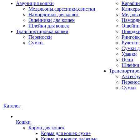
Амуниция кошки
Карабин
Медальоны,адресники,свистки
Кликеры
Намордники для кошек
Медальо
Ошейники для кошек
Наморд
Шлейки для кошек
Ошейник
Транспортировка кошки
Поводки
Переноски
Ринговк
Сумки
Рулетки
Сумки д
Удавки
Цепи
Шлейки 
Транспортиро
Аксессу
Перенос
Сумки
Каталог
Кошки
Корма для кошек
Корма для кошек сухие
Корма для кошек влажные