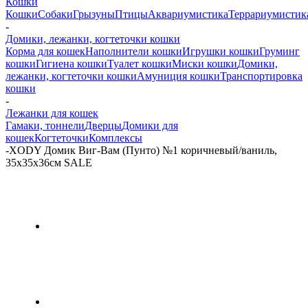
Кошки
Кошки
Собаки
Грызуны
Птицы
Аквариумистика
Террариумистик
-
Домики, лежанки, когтеточки кошки
Корма для кошек
Наполнители кошки
Игрушки кошки
Груминг
кошки
Гигиена кошки
Туалет кошки
Миски кошки
Домики,
лежанки, когтеточки кошки
Амуниция кошки
Транспортировка
кошки
-
Лежанки для кошек
Гамаки, тоннели
Дверцы
Домики для
кошек
Когтеточки
Комплексы
-
XODY Домик Виг-Вам (Пунто) №1 коричневый/ваниль,
35х35х36см SALE