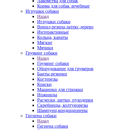
Лакомства для собак
Корма для собак лечебные
Игрушки собаки
Назад
Игрушки собаки
Винил,резина,латекс,дерево
Интерактивные
Кольца, канаты
Мягкие
Мячики
Груминг собаки
Назад
Груминг собаки
Оборудование для грумеров
Банты,резинки
Когтерезы
Краски
Машинки для стрижки
Ножницы
Расчески, щетки, пуходерки
Скребницы, колтунорезы
Шампуни,кондиционеры
Гигиена собаки
Назад
Гигиена собаки