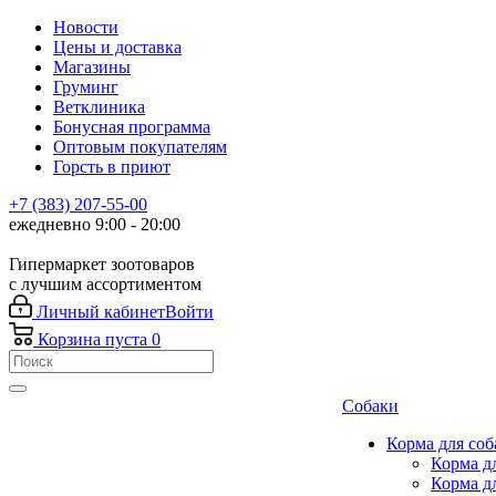
Новости
Цены и доставка
Магазины
Груминг
Ветклиника
Бонусная программа
Оптовым покупателям
Горсть в приют
+7 (383) 207-55-00
ежедневно 9:00 - 20:00
Гипермаркет зоотоваров
с лучшим ассортиментом
Личный кабинет
Войти
Корзина
пуста
0
Собаки
Корма для соб
Корма д
Корма д