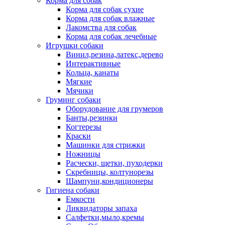
Корма для собак
Корма для собак сухие
Корма для собак влажные
Лакомства для собак
Корма для собак лечебные
Игрушки собаки
Винил,резина,латекс,дерево
Интерактивные
Кольца, канаты
Мягкие
Мячики
Груминг собаки
Оборудование для грумеров
Банты,резинки
Когтерезы
Краски
Машинки для стрижки
Ножницы
Расчески, щетки, пуходерки
Скребницы, колтунорезы
Шампуни,кондиционеры
Гигиена собаки
Емкости
Ликвидаторы запаха
Салфетки,мыло,кремы