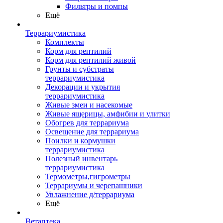
Фильтры и помпы
Ещё
Террариумистика
Комплекты
Корм для рептилий
Корм для рептилий живой
Грунты и субстраты
террариумистика
Декорации и укрытия
террариумистика
Живые змеи и насекомые
Живые ящерицы, амфибии и улитки
Обогрев для террариума
Освещение для террариума
Поилки и кормушки
террариумистика
Полезный инвентарь
террариумистика
Термометры,гигрометры
Террариумы и черепашники
Увлажнение д/террариума
Ещё
Ветаптека