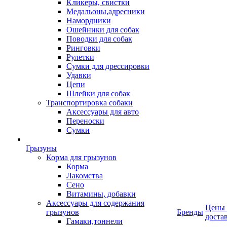
Кликеры, свистки
Медальоны,адресники
Намордники
Ошейники для собак
Поводки для собак
Ринговки
Рулетки
Сумки для дрессировки
Удавки
Цепи
Шлейки для собак
Транспортировка собаки
Аксессуары для авто
Переноски
Сумки
Грызуны
Корма для грызунов
Корма
Лакомства
Сено
Витамины, добавки
Аксессуары для содержания
Цены
грызунов
Бренды
доста
Гамаки,тоннели