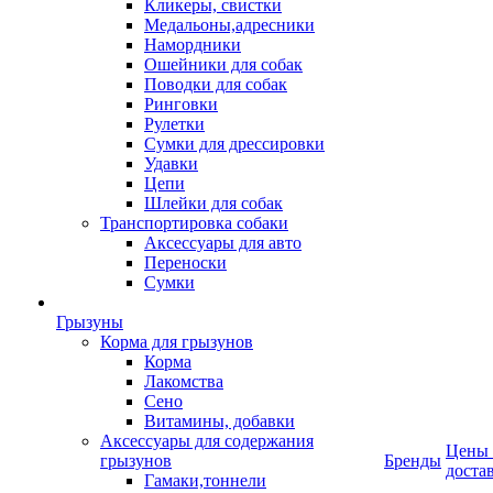
Кликеры, свистки
Медальоны,адресники
Намордники
Ошейники для собак
Поводки для собак
Ринговки
Рулетки
Сумки для дрессировки
Удавки
Цепи
Шлейки для собак
Транспортировка собаки
Аксессуары для авто
Переноски
Сумки
Грызуны
Корма для грызунов
Корма
Лакомства
Сено
Витамины, добавки
Аксессуары для содержания
Цены
грызунов
Бренды
доста
Гамаки,тоннели