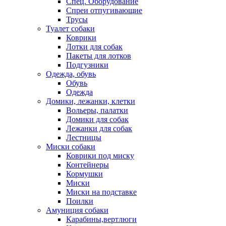
Спец. Оборудование
Спреи отпугивающие
Трусы
Туалет собаки
Коврики
Лотки для собак
Пакеты для лотков
Подгузники
Одежда, обувь
Обувь
Одежда
Домики, лежанки, клетки
Вольеры, палатки
Домики для собак
Лежанки для собак
Лестницы
Миски собаки
Коврики под миску
Контейнеры
Кормушки
Миски
Миски на подставке
Поилки
Амуниция собаки
Карабины,вертлюги