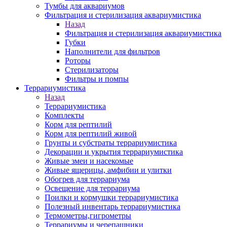
Тумбы для аквариумов
Фильтрация и стерилизация аквариумистика
Назад
Фильтрация и стерилизация аквариумистика
Губки
Наполнители для фильтров
Роторы
Стерилизаторы
Фильтры и помпы
Террариумистика
Назад
Террариумистика
Комплекты
Корм для рептилий
Корм для рептилий живой
Грунты и субстраты террариумистика
Декорации и укрытия террариумистика
Живые змеи и насекомые
Живые ящерицы, амфибии и улитки
Обогрев для террариума
Освещение для террариума
Поилки и кормушки террариумистика
Полезный инвентарь террариумистика
Термометры,гигрометры
Террариумы и черепашники