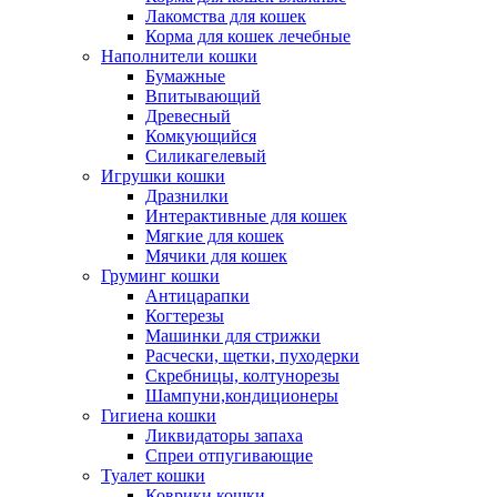
Лакомства для кошек
Корма для кошек лечебные
Наполнители кошки
Бумажные
Впитывающий
Древесный
Комкующийся
Силикагелевый
Игрушки кошки
Дразнилки
Интерактивные для кошек
Мягкие для кошек
Мячики для кошек
Груминг кошки
Антицарапки
Когтерезы
Машинки для стрижки
Расчески, щетки, пуходерки
Скребницы, колтунорезы
Шампуни,кондиционеры
Гигиена кошки
Ликвидаторы запаха
Спреи отпугивающие
Туалет кошки
Коврики кошки