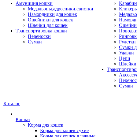
Амуниция кошки
Карабин
Медальоны,адресники,свистки
Кликеры
Намордники для кошек
Медальо
Ошейники для кошек
Наморд
Шлейки для кошек
Ошейник
Транспортировка кошки
Поводки
Переноски
Ринговк
Сумки
Рулетки
Сумки д
Удавки
Цепи
Шлейки 
Транспортиро
Аксессу
Перенос
Сумки
Каталог
Кошки
Корма для кошек
Корма для кошек сухие
Корма для кошек влажные