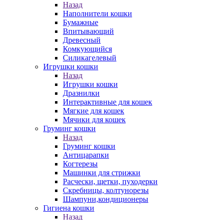
Назад
Наполнители кошки
Бумажные
Впитывающий
Древесный
Комкующийся
Силикагелевый
Игрушки кошки
Назад
Игрушки кошки
Дразнилки
Интерактивные для кошек
Мягкие для кошек
Мячики для кошек
Груминг кошки
Назад
Груминг кошки
Антицарапки
Когтерезы
Машинки для стрижки
Расчески, щетки, пуходерки
Скребницы, колтунорезы
Шампуни,кондиционеры
Гигиена кошки
Назад