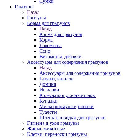
Сумки
Грызуны
Назад
Грызуны
Корма для грызунов
Назад
Корма для грызунов
Корма
Лакомства
Сено
Витамины, добавки
Аксессуары для содержания грызунов
Назад
Аксессуары для содержания грызунов
Гамаки,тоннели
Домики
Игрушки
Колеса,прогулочные шары
Купалки
Миски,кормушки,поилки
Туалеты
Шлейки,поводки для грызунов
Гигиена и уход грызуны
Живые животные
Клетки, переноски грызуны