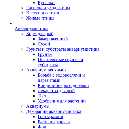
Купалки
Гигиена и уход птицы
Клетки для птиц
Живые птицы
Аквариумистика
Корм для рыб
Замороженный
Сухой
Грунты и субстраты аквариумистика
Грунты
Питательные грунты и
субстраты
Аквариумная химия
Борьба с водорослями и
паразитами
Кондиционеры и добавки
Лекарства для рыб
Тесты
Удобрения для растений
Аквариумы
Декорации аквариумистика
Гроты,камни
Растения,коряги
Фон