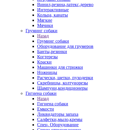
Винил,резина,латекс,дерево
Интерактивные
Кольца, канаты
Мягкие
Мячики
Груминг собаки
Назад
Груминг собаки
Оборудование для грумеров
Банты,резинки
Когтерезы
Краски
Машинки для стрижки
Ножницы
Расчески, щетки, пуходерки
Скребницы, колтунорезы
Шампуни,кондиционеры
Гигиена собаки
Назад
Гигиена собаки
Емкости
Ликвидаторы запаха
Салфетки,мыло,кремы
Спец. Оборудование
Спреи отпугивающие