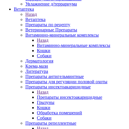
Увлажнение д/террариума
Ветаптека
Назад
Ветаптека
Препараты по рецепту
Ветеринарные Препараты
Витаминно-минеральные комплексы
Назад
Витаминно-минеральные комплексы
Кошки
Собаки
Дерматология
Крема,мази
Литература
Препараты антигельминтные
Препараты для регуляции половой охоты
Препараты инсектоакарицидные
Назад
Препараты инсектоакарицидные
Грызуны
Кошки
Обработка помещений
Собаки
Препараты репеллентные
Назад