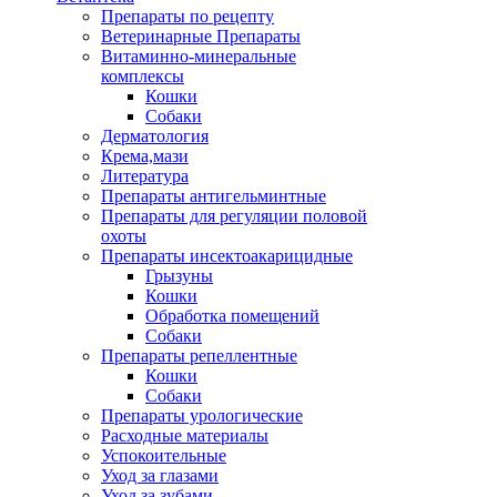
Препараты по рецепту
Ветеринарные Препараты
Витаминно-минеральные
комплексы
Кошки
Собаки
Дерматология
Крема,мази
Литература
Препараты антигельминтные
Препараты для регуляции половой
охоты
Препараты инсектоакарицидные
Грызуны
Кошки
Обработка помещений
Собаки
Препараты репеллентные
Кошки
Собаки
Препараты урологические
Расходные материалы
Успокоительные
Уход за глазами
Уход за зубами