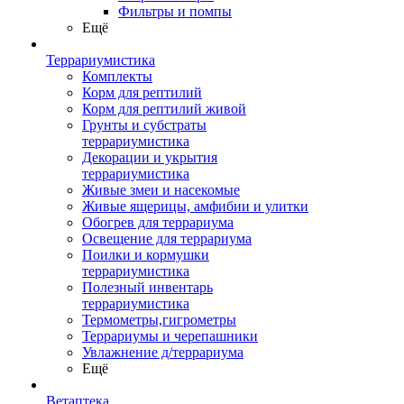
Фильтры и помпы
Ещё
Террариумистика
Комплекты
Корм для рептилий
Корм для рептилий живой
Грунты и субстраты
террариумистика
Декорации и укрытия
террариумистика
Живые змеи и насекомые
Живые ящерицы, амфибии и улитки
Обогрев для террариума
Освещение для террариума
Поилки и кормушки
террариумистика
Полезный инвентарь
террариумистика
Термометры,гигрометры
Террариумы и черепашники
Увлажнение д/террариума
Ещё
Ветаптека