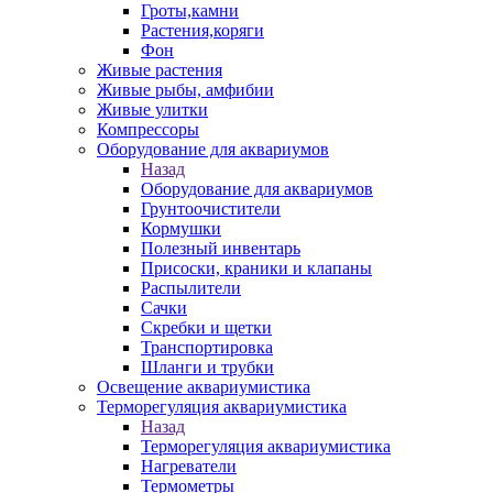
Гроты,камни
Растения,коряги
Фон
Живые растения
Живые рыбы, амфибии
Живые улитки
Компрессоры
Оборудование для аквариумов
Назад
Оборудование для аквариумов
Грунтоочистители
Кормушки
Полезный инвентарь
Присоски, краники и клапаны
Распылители
Сачки
Скребки и щетки
Транспортировка
Шланги и трубки
Освещение аквариумистика
Терморегуляция аквариумистика
Назад
Терморегуляция аквариумистика
Нагреватели
Термометры