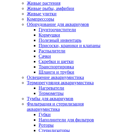
Живые растения
Живые рыбы, амфибии
Живые улитки
Компрессоры
Оборудование для аквариумов
Грунтоочистители
Кормушки
Полезный инвентарь
Присоски, краники и клапаны
Распылители
Сачки
Скребки и щетки
Транспортировка
Шланги и трубки
Освещение аквариумистика
Терморегуляция аквариумистика
Нагреватели
Термометры
Тумбы для аквариумов
Фильтрация и стерилизация
аквариумистика
Губки
Наполнители для фильтров
Роторы
Стерилизаторы