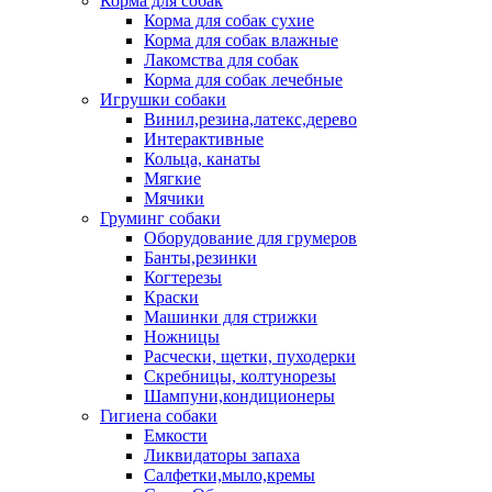
Корма для собак
Корма для собак сухие
Корма для собак влажные
Лакомства для собак
Корма для собак лечебные
Игрушки собаки
Винил,резина,латекс,дерево
Интерактивные
Кольца, канаты
Мягкие
Мячики
Груминг собаки
Оборудование для грумеров
Банты,резинки
Когтерезы
Краски
Машинки для стрижки
Ножницы
Расчески, щетки, пуходерки
Скребницы, колтунорезы
Шампуни,кондиционеры
Гигиена собаки
Емкости
Ликвидаторы запаха
Салфетки,мыло,кремы