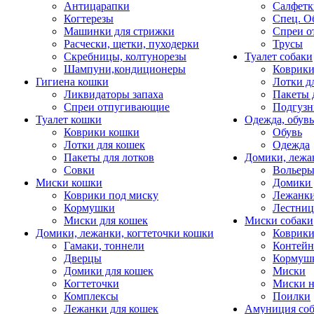
Антицарапки
Салфетк
Когтерезы
Спец. О
Машинки для стрижки
Спреи о
Расчески, щетки, пуходерки
Трусы
Скребницы, колтунорезы
Туалет собаки
Шампуни,кондиционеры
Коврик
Гигиена кошки
Лотки д
Ликвидаторы запаха
Пакеты 
Спреи отпугивающие
Подгузн
Туалет кошки
Одежда, обувь
Коврики кошки
Обувь
Лотки для кошек
Одежда
Пакеты для лотков
Домики, лежа
Совки
Вольеры
Миски кошки
Домики 
Коврики под миску
Лежанки
Кормушки
Лестни
Миски для кошек
Миски собаки
Домики, лежанки, когтеточки кошки
Коврики
Гамаки, тоннели
Контей
Дверцы
Кормуш
Домики для кошек
Миски
Когтеточки
Миски н
Комплексы
Поилки
Лежанки для кошек
Амуниция со