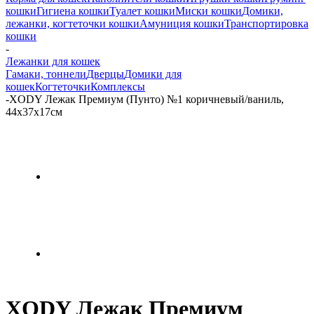
кошки
Гигиена кошки
Туалет кошки
Миски кошки
Домики,
лежанки, когтеточки кошки
Амуниция кошки
Транспортировка
кошки
-
Лежанки для кошек
Гамаки, тоннели
Дверцы
Домики для
кошек
Когтеточки
Комплексы
-
XODY Лежак Премиум (Пунто) №1 коричневый/ваниль,
44х37х17см
XODY Лежак Премиум