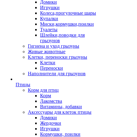
Домики
Игрушки
Колеса,прогулочные шары
Купалки
Миски,кормушки,поилки
Туалеты
Шлейки,поводки для
грызунов
Гигиена и уход грызуны
Живые животные
Клетки, переноски грызуны
Клетки
Переноски
Наполнители для грызунов
Птицы
Корм для птиц
Корм
Лакомства
Витамины, добавки
Аксессуары для клеток птицы
Домики
Жердочки
Игрушки
Кормушки, поилки