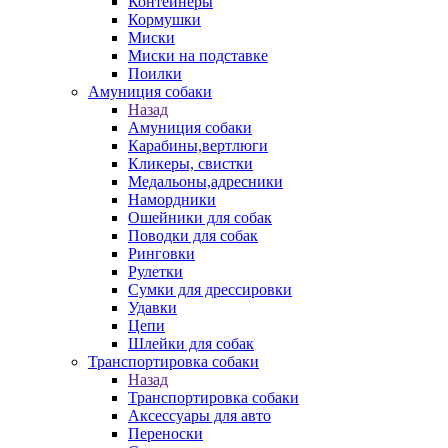
Контейнеры
Кормушки
Миски
Миски на подставке
Поилки
Амуниция собаки
Назад
Амуниция собаки
Карабины,вертлюги
Кликеры, свистки
Медальоны,адресники
Намордники
Ошейники для собак
Поводки для собак
Ринговки
Рулетки
Сумки для дрессировки
Удавки
Цепи
Шлейки для собак
Транспортировка собаки
Назад
Транспортировка собаки
Аксессуары для авто
Переноски