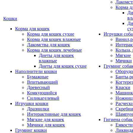
Лакомст
Корма д
Ди
вл
Кошки
Ди
Корма для кошек
су
Корма для кошек сухие
Игрушки соба
Корма для кошек влажные
Винил,р
Лакомства для кошек
Интерак
Корма для кошек лечебные
Кольца,
Диеты для кошек
Мягкие
влажные
Мячики
Диеты для кошек сухие
Груминг соба
Наполнители кошки
Оборудо
Бумажные
Банты,р
Впитывающий
Когтере
Древесный
Краски
Комкующийся
Машинки
Силикагелевый
Ножни
Игрушки кошки
Расческ
Дразнилки
Скребни
Интерактивные для кошек
Шампун
Мягкие для кошек
Гигиена соба
Мячики для кошек
Емкости
Груминг кошки
Ликвида