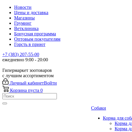
Новости
Цены и доставка
Магазины
Груминг
Ветклиника
Бонусная программа
Оптовым покупателям
Горсть в приют
+7 (383) 207-55-00
ежедневно 9:00 - 20:00
Гипермаркет зоотоваров
с лучшим ассортиментом
Личный кабинет
Войти
Корзина
пуста
0
Собаки
Корма для соб
Корма д
Корма д