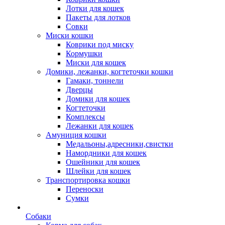
Лотки для кошек
Пакеты для лотков
Совки
Миски кошки
Коврики под миску
Кормушки
Миски для кошек
Домики, лежанки, когтеточки кошки
Гамаки, тоннели
Дверцы
Домики для кошек
Когтеточки
Комплексы
Лежанки для кошек
Амуниция кошки
Медальоны,адресники,свистки
Намордники для кошек
Ошейники для кошек
Шлейки для кошек
Транспортировка кошки
Переноски
Сумки
Собаки