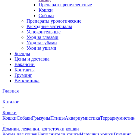
Препараты репеллентные
Кошки
Собаки
Препараты урологические
Расходные материалы
Успокоительные
Уход за глазами
Уход за зубами
Уход за ушами
Бренды
Цены и доставка
Вакансии
Контакты
Груминг
Ветклиника
Главная
-
Каталог
-
Кошки
Кошки
Собаки
Грызуны
Птицы
Аквариумистика
Террариумистик
-
Домики, лежанки, когтеточки кошки
Корма для кошек
Наполнители кошки
Игрушки кошки
Груминг