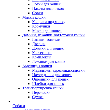
Лотки для кошек
Пакеты для лотков
Совки
Миски кошки
Коврики под миску
Кормушки
Миски для кошек
Домики, лежанки, когтеточки кошки
Гамаки, тоннели
Дверцы
Домики для кошек
Когтеточки
Комплексы
Лежанки для кошек
Амуниция кошки
Медальоны,адресники,свистки
Намордники для кошек
Ошейники для кошек
Шлейки для кошек
Транспортировка кошки
Переноски
Сумки
Собаки