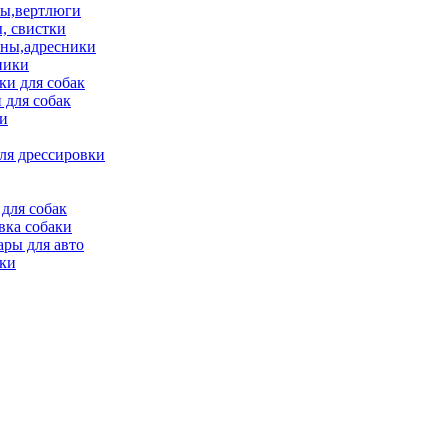
ы,вертлюги
, свистки
ны,адресники
ники
и для собак
 для собак
и
ля дрессировки
для собак
вка собаки
ары для авто
ки