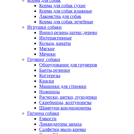
Корма для собак
Корма для собак сухие
Корма для собак влажные
Лакомства для собак
Корма для собак лечебные
Игрушки собаки
Винил,резина,латекс,дерево
Интерактивные
Кольца, канаты
Мягкие
Мячики
Груминг собаки
Оборудование для грумеров
Банты,резинки
Когтерезы
Краски
Машинки для стрижки
Ножницы
Расчески, щетки, пуходерки
Скребницы, колтунорезы
Шампуни,кондиционеры
Гигиена собаки
Емкости
Ликвидаторы запаха
Салфетки,мыло,кремы