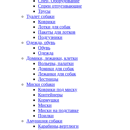
Спец. Оборудование
Спреи отпугивающие
Трусы
Туалет собаки
Коврики
Лотки для собак
Пакеты для лотков
Подгузники
Одежда, обувь
Обувь
Одежда
Домики, лежанки, клетки
Вольеры, палатки
Домики для собак
Лежанки для собак
Лестницы
Миски собаки
Коврики под миску
Контейнеры
Кормушки
Миски
Миски на подставке
Поилки
Амуниция собаки
Карабины,вертлюги