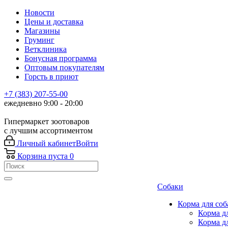
Новости
Цены и доставка
Магазины
Груминг
Ветклиника
Бонусная программа
Оптовым покупателям
Горсть в приют
+7 (383) 207-55-00
ежедневно 9:00 - 20:00
Гипермаркет зоотоваров
с лучшим ассортиментом
Личный кабинет
Войти
Корзина
пуста
0
Собаки
Корма для соб
Корма д
Корма д