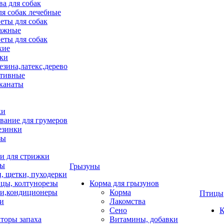
ва для собак
ля собак лечебные
еты для собак
ажные
еты для собак
хие
ки
езина,латекс,дерево
тивные
 канаты
ки
вание для грумеров
езинки
зы
 для стрижки
цы
Грызуны
и, щетки, пуходерки
цы, колтунорезы
Корма для грызунов
и,кондиционеры
Корма
Птицы
ки
Лакомства
Сено
К
торы запаха
Витамины, добавки