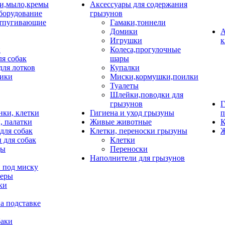
и,мыло,кремы
Аксессуары для содержания
борудование
грызунов
тпугивающие
Гамаки,тоннели
Домики
А
Игрушки
к
и
Колеса,прогулочные
ля собак
шары
для лотков
Купалки
ики
Миски,кормушки,поилки
Туалеты
Шлейки,поводки для
грызунов
Г
нки, клетки
Гигиена и уход грызуны
п
, палатки
Живые животные
К
для собак
Клетки, переноски грызуны
Ж
 для собак
Клетки
цы
Переноски
Наполнители для грызунов
 под миску
неры
ки
а подставке
баки