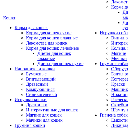
Лакомст
Корма д
Ди
вл
Кошки
Ди
Корма для кошек
су
Корма для кошек сухие
Игрушки соба
Корма для кошек влажные
Винил,р
Лакомства для кошек
Интерак
Корма для кошек лечебные
Кольца,
Диеты для кошек
Мягкие
влажные
Мячики
Диеты для кошек сухие
Груминг соба
Наполнители кошки
Оборудо
Бумажные
Банты,р
Впитывающий
Когтере
Древесный
Краски
Комкующийся
Машинки
Силикагелевый
Ножни
Игрушки кошки
Расческ
Дразнилки
Скребни
Интерактивные для кошек
Шампун
Мягкие для кошек
Гигиена соба
Мячики для кошек
Емкости
Груминг кошки
Ликвида