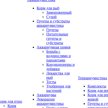
Корм для рыб
Замороженный
Сухой
Грунты и субстраты
аквариумистика
Грунты
Питательные
грунты и
субстраты
Аквариумная химия
Борьба с
водорослями и
паразитами
Кондиционеры и
добавки
Лекарства для
рыб
Террариумистика
Тесты
Удобрения для
Комплекты
растений
Корм для р
Аквариумы
Корм для р
Декорации
живой
орм для птиц
аквариумистика
Грунты и су
Корм
Гроты,камни
террариуми