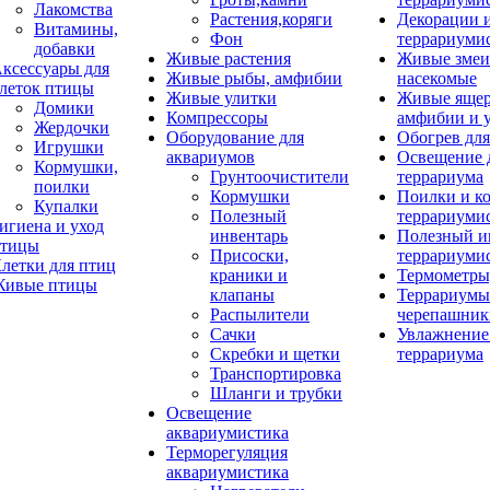
Лакомства
Растения,коряги
Декорации 
Витамины,
Фон
террариуми
добавки
Живые растения
Живые змеи
ксессуары для
Живые рыбы, амфибии
насекомые
леток птицы
Живые улитки
Живые яще
Домики
Компрессоры
амфибии и 
Жердочки
Оборудование для
Обогрев для
Игрушки
аквариумов
Освещение 
Кормушки,
Грунтоочистители
террариума
поилки
Кормушки
Поилки и к
Купалки
Полезный
террариуми
игиена и уход
инвентарь
Полезный и
тицы
Присоски,
террариуми
летки для птиц
краники и
Термометры
ивые птицы
клапаны
Террариумы
Распылители
черепашник
Сачки
Увлажнение 
Скребки и щетки
террариума
Транспортировка
Шланги и трубки
Освещение
аквариумистика
Терморегуляция
аквариумистика