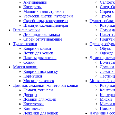
Антицарапки
Салфетк
Когтерезы
Спец. О
Машинки для стрижки
Спреи о
Расчески, щетки, пуходерки
Трусы
Скребницы, колтунорезы
Туалет собаки
Шампуни,кондиционеры
Коврик
Гигиена кошки
Лотки д
Ликвидаторы запаха
Пакеты 
Спреи отпугивающие
Подгузн
Туалет кошки
Одежда, обувь
Коврики кошки
Обувь
Лотки для кошек
Одежда
Пакеты для лотков
Домики, лежа
Совки
Вольеры
Миски кошки
Домики 
Коврики под миску
Лежанки
Кормушки
Лестни
Миски для кошек
Миски собаки
Домики, лежанки, когтеточки кошки
Коврики
Гамаки, тоннели
Контей
Дверцы
Кормуш
Домики для кошек
Миски
Когтеточки
Миски н
Комплексы
Поилки
Лежанки для кошек
Амуниция со