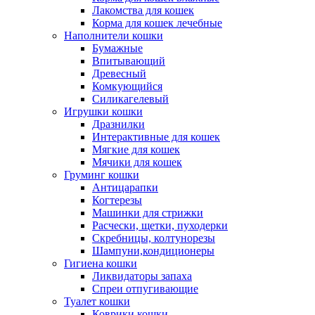
Лакомства для кошек
Корма для кошек лечебные
Наполнители кошки
Бумажные
Впитывающий
Древесный
Комкующийся
Силикагелевый
Игрушки кошки
Дразнилки
Интерактивные для кошек
Мягкие для кошек
Мячики для кошек
Груминг кошки
Антицарапки
Когтерезы
Машинки для стрижки
Расчески, щетки, пуходерки
Скребницы, колтунорезы
Шампуни,кондиционеры
Гигиена кошки
Ликвидаторы запаха
Спреи отпугивающие
Туалет кошки
Коврики кошки