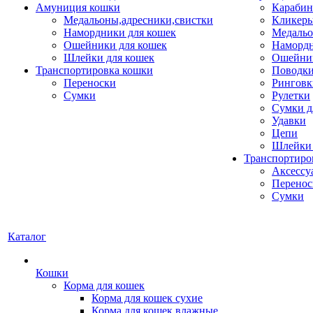
Амуниция кошки
Карабин
Медальоны,адресники,свистки
Кликеры
Намордники для кошек
Медальо
Ошейники для кошек
Наморд
Шлейки для кошек
Ошейник
Транспортировка кошки
Поводки
Переноски
Ринговк
Сумки
Рулетки
Сумки д
Удавки
Цепи
Шлейки 
Транспортиро
Аксессу
Перенос
Сумки
Каталог
Кошки
Корма для кошек
Корма для кошек сухие
Корма для кошек влажные