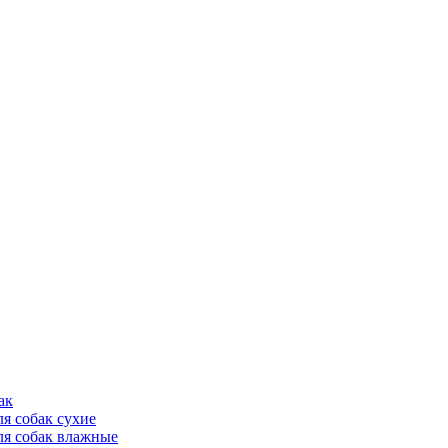
ак
ля собак сухие
ля собак влажные