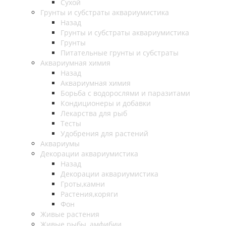
Сухой
Грунты и субстраты аквариумистика
Назад
Грунты и субстраты аквариумистика
Грунты
Питательные грунты и субстраты
Аквариумная химия
Назад
Аквариумная химия
Борьба с водорослями и паразитами
Кондиционеры и добавки
Лекарства для рыб
Тесты
Удобрения для растений
Аквариумы
Декорации аквариумистика
Назад
Декорации аквариумистика
Гроты,камни
Растения,коряги
Фон
Живые растения
Живые рыбы, амфибии