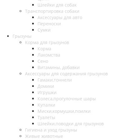
Шлейки для собак
Транспортировка собаки
Аксессуары для авто
Переноски
Сумки
Грызуны
Корма для грызунов
Корма
Лакомства
Сено
Витамины, добавки
Аксессуары для содержания грызунов
Гамаки,тоннели
Домики
Игрушки
Колеса,прогулочные шары
Купалки
Миски,кормушки,поилки
Туалеты
Шлейки,поводки для грызунов
Гигиена и уход грызуны
Живые животные