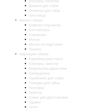
Вольеры, палатки
Домики для собак
Лежанки для собак
Лестницы
Миски собаки
Коврики под миску
Контейнеры
Кормушки
Миски
Миски на подставке
Поилки
Амуниция собаки
Карабины,вертлюги
Кликеры, свистки
Медальоны,адресники
Намордники
Ошейники для собак
Поводки для собак
Ринговки
Рулетки
Сумки для дрессировки
Удавки
Цепи