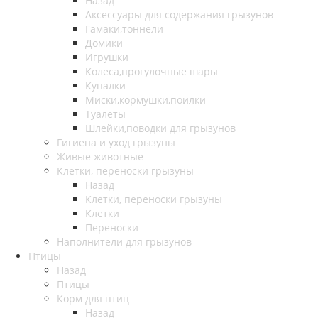
Назад
Аксессуары для содержания грызунов
Гамаки,тоннели
Домики
Игрушки
Колеса,прогулочные шары
Купалки
Миски,кормушки,поилки
Туалеты
Шлейки,поводки для грызунов
Гигиена и уход грызуны
Живые животные
Клетки, переноски грызуны
Назад
Клетки, переноски грызуны
Клетки
Переноски
Наполнители для грызунов
Птицы
Назад
Птицы
Корм для птиц
Назад