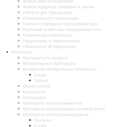
Живые змеи и насекомые
Живые ящерицы, амфибии и улитки
Обогрев для террариума
Освещение для террариума
Поилки и кормушки террариумистика
Полезный инвентарь террариумистика
Термометры,гигрометры
Террариумы и черепашники
Увлажнение д/террариума
Ветаптека
Препараты по рецепту
Ветеринарные Препараты
Витаминно-минеральные комплексы
Кошки
Собаки
Дерматология
Крема,мази
Литература
Препараты антигельминтные
Препараты для регуляции половой охоты
Препараты инсектоакарицидные
Грызуны
Кошки