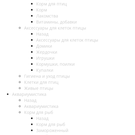
Корм для птиц
Корм
Лакомства
Витамины, добавки
Аксессуары для клеток птицы
Назад
Аксессуары для клеток птицы
Домики
Жердочки
Игрушки
Кормушки, поилки
Купалки
Гигиена и уход птицы
Клетки для птиц
Живые птицы
Аквариумистика
Назад
Аквариумистика
Корм для рыб
Назад
Корм для рыб
Замороженный