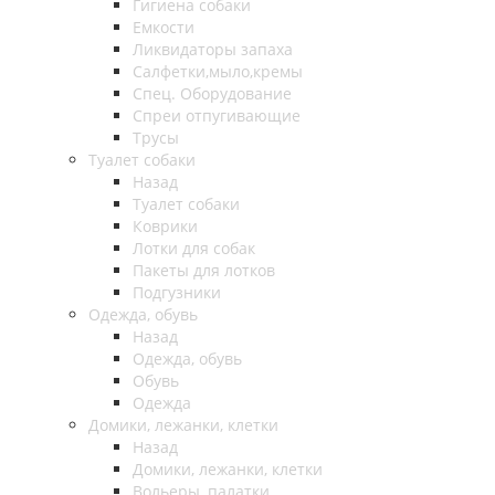
Гигиена собаки
Емкости
Ликвидаторы запаха
Салфетки,мыло,кремы
Спец. Оборудование
Спреи отпугивающие
Трусы
Туалет собаки
Назад
Туалет собаки
Коврики
Лотки для собак
Пакеты для лотков
Подгузники
Одежда, обувь
Назад
Одежда, обувь
Обувь
Одежда
Домики, лежанки, клетки
Назад
Домики, лежанки, клетки
Вольеры, палатки