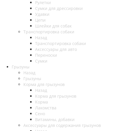
Рулетки
Сумки для дрессировки
Удавки
Цепи
Шлейки для собак
Транспортировка собаки
Назад
Транспортировка собаки
Аксессуары для авто
Переноски
Сумки
Грызуны
Назад
Грызуны
Корма для грызунов
Назад
Корма для грызунов
Корма
Лакомства
Сено
Витамины, добавки
Аксессуары для содержания грызунов