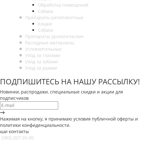
Обработка помещений
Собаки
Препараты репеллентные
Кошки
Собаки
Препараты урологические
Расходные материалы
Успокоительные
Уход за глазами
Уход за зубами
Уход за ушами
ПОДПИШИТЕСЬ НА НАШУ РАССЫЛКУ!
Новинки, распродажи, специальные скидки и акции для
подписчиков
Нажимая на кнопку, я принимаю условия публичной оферты и
политики конфиденциальности.
аши контакты
 (383) 207-55-00