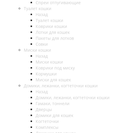
Спреи отпугивающие
Туалет кошки
Назад
Туалет кошки
Коврики кошки
Лотки для кошек
Пакеты для лотков
Совки
Миски кошки
Назад
Миски кошки
Коврики под миску
Кормушки
Миски для кошек
Домики, лежанки, когтеточки кошки
Назад
Домики, лежанки, когтеточки кошки
Гамаки, тоннели
Дверцы
Домики для кошек
Когтеточки
Комплексы