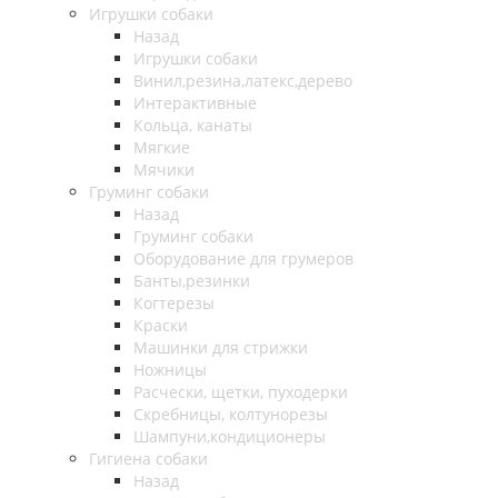
Игрушки собаки
Назад
Игрушки собаки
Винил,резина,латекс,дерево
Интерактивные
Кольца, канаты
Мягкие
Мячики
Груминг собаки
Назад
Груминг собаки
Оборудование для грумеров
Банты,резинки
Когтерезы
Краски
Машинки для стрижки
Ножницы
Расчески, щетки, пуходерки
Скребницы, колтунорезы
Шампуни,кондиционеры
Гигиена собаки
Назад