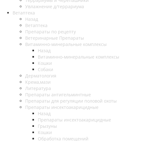
Террариумы и черепашники
Увлажнение д/террариума
Ветаптека
Назад
Ветаптека
Препараты по рецепту
Ветеринарные Препараты
Витаминно-минеральные комплексы
Назад
Витаминно-минеральные комплексы
Кошки
Собаки
Дерматология
Крема,мази
Литература
Препараты антигельминтные
Препараты для регуляции половой охоты
Препараты инсектоакарицидные
Назад
Препараты инсектоакарицидные
Грызуны
Кошки
Обработка помещений