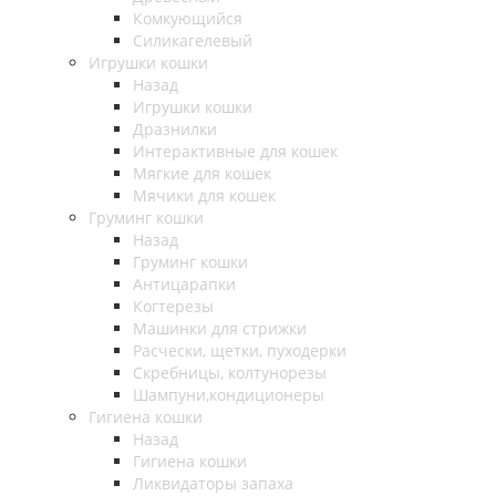
Комкующийся
Силикагелевый
Игрушки кошки
Назад
Игрушки кошки
Дразнилки
Интерактивные для кошек
Мягкие для кошек
Мячики для кошек
Груминг кошки
Назад
Груминг кошки
Антицарапки
Когтерезы
Машинки для стрижки
Расчески, щетки, пуходерки
Скребницы, колтунорезы
Шампуни,кондиционеры
Гигиена кошки
Назад
Гигиена кошки
Ликвидаторы запаха