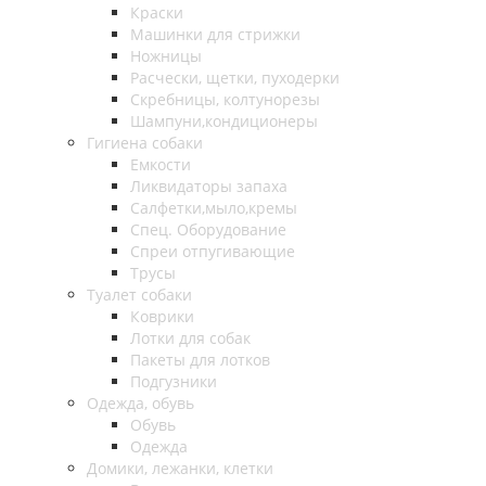
Краски
Машинки для стрижки
Ножницы
Расчески, щетки, пуходерки
Скребницы, колтунорезы
Шампуни,кондиционеры
Гигиена собаки
Емкости
Ликвидаторы запаха
Салфетки,мыло,кремы
Спец. Оборудование
Спреи отпугивающие
Трусы
Туалет собаки
Коврики
Лотки для собак
Пакеты для лотков
Подгузники
Одежда, обувь
Обувь
Одежда
Домики, лежанки, клетки