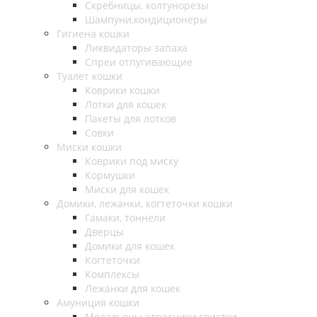
Скребницы, колтунорезы
Шампуни,кондиционеры
Гигиена кошки
Ликвидаторы запаха
Спреи отпугивающие
Туалет кошки
Коврики кошки
Лотки для кошек
Пакеты для лотков
Совки
Миски кошки
Коврики под миску
Кормушки
Миски для кошек
Домики, лежанки, когтеточки кошки
Гамаки, тоннели
Дверцы
Домики для кошек
Когтеточки
Комплексы
Лежанки для кошек
Амуниция кошки
Медальоны,адресники,свистки