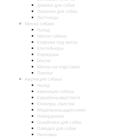
Домики для собак
Лежанки для собак
Лестницы
Миски собаки
Назад
Миски собаки
Коврики под миску
Контейнеры
Кормушки
Миски
Миски на подставке
Поилки
Амуниция собаки
Назад
Амуниция собаки
Карабины,вертлюги
Кликеры, свистки
Медальоны,адресники
Намордники
Ошейники для собак
Поводки для собак
Ринговки