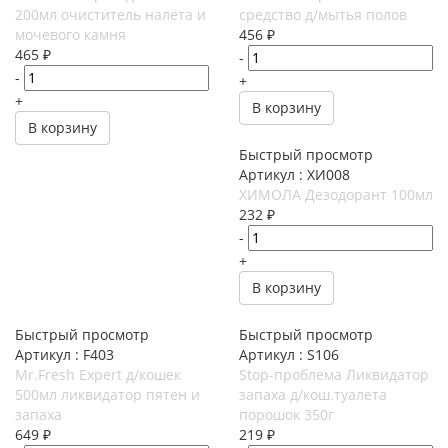
200мл очиститель налёта и
средство д/мытья полов
мочевого камня
456
₽
465
₽
-
-
+
+
В корзину
В корзину
Быстрый просмотр
Артикул : ХИ008
ХИМОЛА Дезодорант 100мл
232
₽
-
+
В корзину
Быстрый просмотр
Быстрый просмотр
Артикул : F403
Артикул : S106
Mr.Fresh Expert д/кошек
Stop-проблема Ликвидатор
500мл ликвидатор пятен и
запаха д/кош.туалета
запаха
порошок 350г
649
₽
219
₽