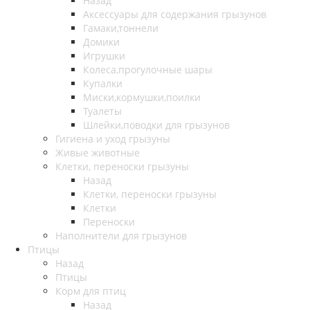
Назад
Аксессуары для содержания грызунов
Гамаки,тоннели
Домики
Игрушки
Колеса,прогулочные шары
Купалки
Миски,кормушки,поилки
Туалеты
Шлейки,поводки для грызунов
Гигиена и уход грызуны
Живые животные
Клетки, переноски грызуны
Назад
Клетки, переноски грызуны
Клетки
Переноски
Наполнители для грызунов
Птицы
Назад
Птицы
Корм для птиц
Назад