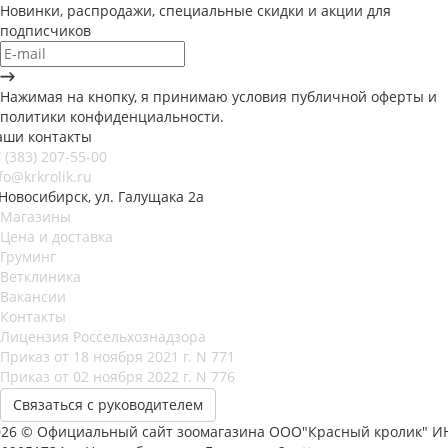
Новинки, распродажи, специальные скидки и акции для
подписчиков
Нажимая на кнопку, я принимаю условия публичной оферты и
политики конфиденциальности.
аши контакты
 (383) 207-55-00
fo@krkrolik.ru
 Новосибирск, ул. Галущака 2а
Магазины
Цена и доставка
Груминг
Ветклиника
Вакансии
Контакты
Лицензия Россельхознадзора
Приказ от 18 ноября 2021 г. N 771
Приказ от 02 ноября 2022 г. N 776
Связаться с руководителем
026 © Официальный сайт зоомагазина ООО"Красный кролик" И