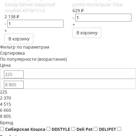
Galaxy Deluxe закрытый
Jumbo Rectangular 53см
голубой 45*36*31,5
629
₽
2 138
₽
-
-
+
+
В корзину
В корзину
Фильтр по параметрам
Сортировка
По популярности (возрастание)
Цена
225
2 370
4 515
6 660
8 805
Бренд
Сибирская Кошка
DDSTYLE
Deli Pet
DELIPET