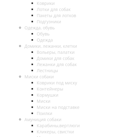
Коврики
Лотки для собак
Пакеты для лотков
Подгузники
Одежда, обувь
Обувь
Одежда
Домики, лежанки, клетки
Вольеры, палатки
Домики для собак
Лежанки для собак
Лестницы
Миски собаки
Коврики под миску
Контейнеры
Кормушки
Миски
Миски на подставке
Поилки
Амуниция собаки
Карабины,вертлюги
Кликеры, свистки