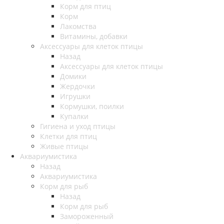
Корм для птиц
Корм
Лакомства
Витамины, добавки
Аксессуары для клеток птицы
Назад
Аксессуары для клеток птицы
Домики
Жердочки
Игрушки
Кормушки, поилки
Купалки
Гигиена и уход птицы
Клетки для птиц
Живые птицы
Аквариумистика
Назад
Аквариумистика
Корм для рыб
Назад
Корм для рыб
Замороженный