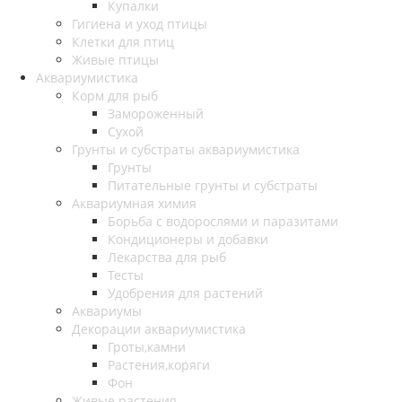
Купалки
Гигиена и уход птицы
Клетки для птиц
Живые птицы
Аквариумистика
Корм для рыб
Замороженный
Сухой
Грунты и субстраты аквариумистика
Грунты
Питательные грунты и субстраты
Аквариумная химия
Борьба с водорослями и паразитами
Кондиционеры и добавки
Лекарства для рыб
Тесты
Удобрения для растений
Аквариумы
Декорации аквариумистика
Гроты,камни
Растения,коряги
Фон
Живые растения