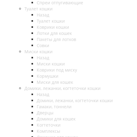
Спреи отпугивающие
Туалет кошки
Назад
Туалет кошки
Коврики кошки
Лотки для кошек
Пакеты для лотков
Совки
Миски кошки
Назад
Миски кошки
Коврики под миску
Кормушки
Миски для кошек
Домики, лежанки, когтеточки кошки
Назад
Домики, лежанки, когтеточки кошки
Гамаки, тоннели
Дверцы
Домики для кошек
Когтеточки
Комплексы