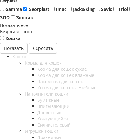
Ferplast
Gamma
Georplast
Imac
Jack&King
Savic
Triol
ЗОО
Зооник
Показать все
Вид животного
Кошка
Сбросить
Кошки
Корма для кошек
Корма для кошек сухие
Корма для кошек влажные
Лакомства для кошек
Корма для кошек лечебные
Наполнители кошки
Бумажные
Впитывающий
Древесный
Комкующийся
Силикагелевый
Игрушки кошки
Дразнилки