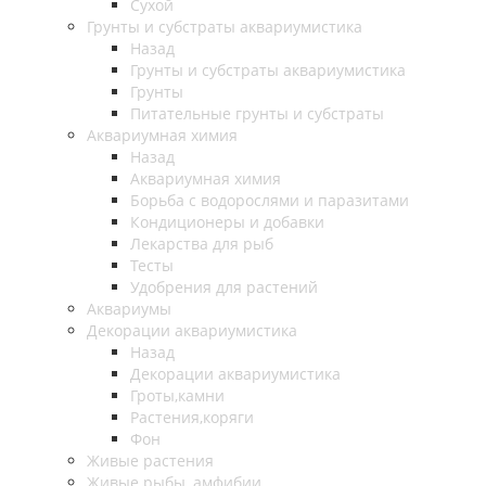
Сухой
Грунты и субстраты аквариумистика
Назад
Грунты и субстраты аквариумистика
Грунты
Питательные грунты и субстраты
Аквариумная химия
Назад
Аквариумная химия
Борьба с водорослями и паразитами
Кондиционеры и добавки
Лекарства для рыб
Тесты
Удобрения для растений
Аквариумы
Декорации аквариумистика
Назад
Декорации аквариумистика
Гроты,камни
Растения,коряги
Фон
Живые растения
Живые рыбы, амфибии