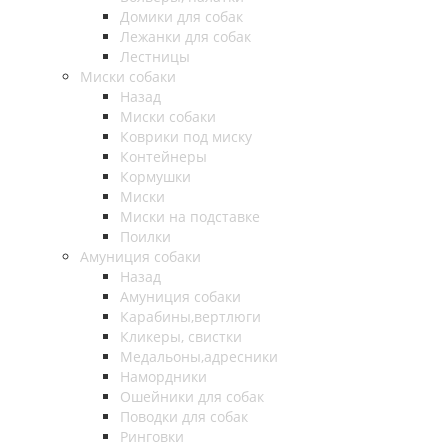
Домики для собак
Лежанки для собак
Лестницы
Миски собаки
Назад
Миски собаки
Коврики под миску
Контейнеры
Кормушки
Миски
Миски на подставке
Поилки
Амуниция собаки
Назад
Амуниция собаки
Карабины,вертлюги
Кликеры, свистки
Медальоны,адресники
Намордники
Ошейники для собак
Поводки для собак
Ринговки