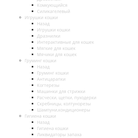
Комкующийся
Силикагелевый
Игрушки кошки
Назад
Игрушки кошки
Дразнилки
Интерактивные для кошек
Мягкие для кошек
Мячики для кошек
Груминг кошки
Назад
Груминг кошки
Антицарапки
Когтерезы
Машинки для стрижки
Расчески, щетки, пуходерки
Скребницы, колтунорезы
Шампуни,кондиционеры
Гигиена кошки
Назад
Гигиена кошки
Ликвидаторы запаха