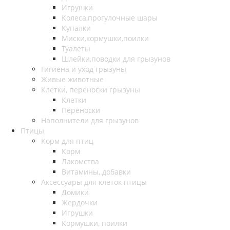
Игрушки
Колеса,прогулочные шары
Купалки
Миски,кормушки,поилки
Туалеты
Шлейки,поводки для грызунов
Гигиена и уход грызуны
Живые животные
Клетки, переноски грызуны
Клетки
Переноски
Наполнители для грызунов
Птицы
Корм для птиц
Корм
Лакомства
Витамины, добавки
Аксессуары для клеток птицы
Домики
Жердочки
Игрушки
Кормушки, поилки