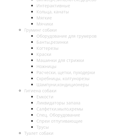
Интерактивные
Кольца, канаты
Мягкие
Мячики
Груминг собаки
Оборудование для грумеров
Банты,резинки
Когтерезы
Краски
Машинки для стрижки
Ножницы
Расчески, щетки, пуходерки
Скребницы, колтунорезы
Шампуни,кондиционеры
Гигиена собаки
Емкости
Ликвидаторы запаха
Салфетки,мыло,кремы
Спец. Оборудование
Спреи отпугивающие
Трусы
Туалет собаки