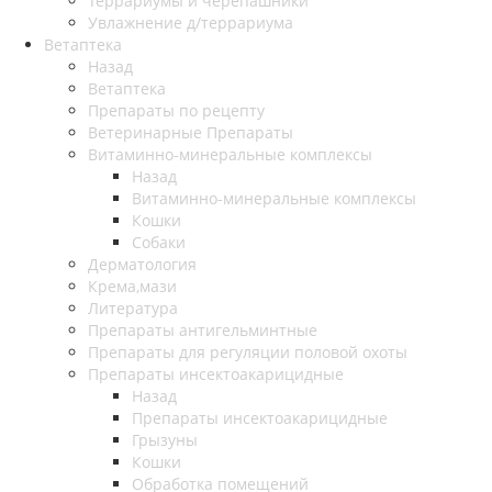
Террариумы и черепашники
Увлажнение д/террариума
Ветаптека
Назад
Ветаптека
Препараты по рецепту
Ветеринарные Препараты
Витаминно-минеральные комплексы
Назад
Витаминно-минеральные комплексы
Кошки
Собаки
Дерматология
Крема,мази
Литература
Препараты антигельминтные
Препараты для регуляции половой охоты
Препараты инсектоакарицидные
Назад
Препараты инсектоакарицидные
Грызуны
Кошки
Обработка помещений