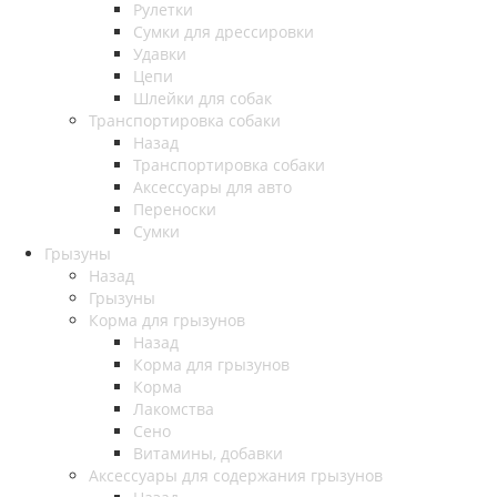
Рулетки
Сумки для дрессировки
Удавки
Цепи
Шлейки для собак
Транспортировка собаки
Назад
Транспортировка собаки
Аксессуары для авто
Переноски
Сумки
Грызуны
Назад
Грызуны
Корма для грызунов
Назад
Корма для грызунов
Корма
Лакомства
Сено
Витамины, добавки
Аксессуары для содержания грызунов