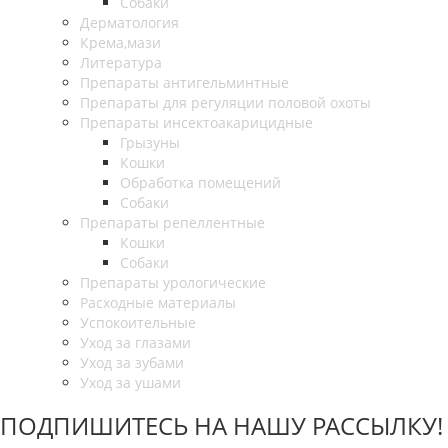
Собаки
Дерматология
Крема,мази
Литература
Препараты антигельминтные
Препараты для регуляции половой охоты
Препараты инсектоакарицидные
Грызуны
Кошки
Обработка помещений
Собаки
Препараты репеллентные
Кошки
Собаки
Препараты урологические
Расходные материалы
Успокоительные
Уход за глазами
Уход за зубами
Уход за ушами
ПОДПИШИТЕСЬ НА НАШУ РАССЫЛКУ!