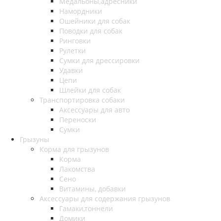
Медальоны,адресники
Намордники
Ошейники для собак
Поводки для собак
Ринговки
Рулетки
Сумки для дрессировки
Удавки
Цепи
Шлейки для собак
Транспортировка собаки
Аксессуары для авто
Переноски
Сумки
Грызуны
Корма для грызунов
Корма
Лакомства
Сено
Витамины, добавки
Аксессуары для содержания грызунов
Гамаки,тоннели
Домики