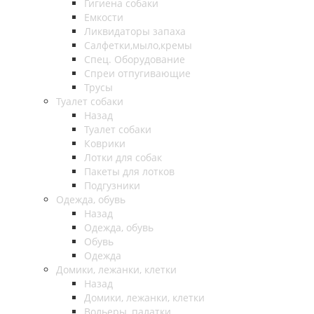
Гигиена собаки
Емкости
Ликвидаторы запаха
Салфетки,мыло,кремы
Спец. Оборудование
Спреи отпугивающие
Трусы
Туалет собаки
Назад
Туалет собаки
Коврики
Лотки для собак
Пакеты для лотков
Подгузники
Одежда, обувь
Назад
Одежда, обувь
Обувь
Одежда
Домики, лежанки, клетки
Назад
Домики, лежанки, клетки
Вольеры, палатки