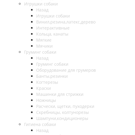
Игрушки собаки
Назад
Игрушки собаки
Винил,резина,латекс,дерево
Интерактивные
Кольца, канаты
Мягкие
Мячики
Груминг собаки
Назад
Груминг собаки
Оборудование для грумеров
Банты,резинки
Когтерезы
Краски
Машинки для стрижки
Ножницы
Расчески, щетки, пуходерки
Скребницы, колтунорезы
Шампуни,кондиционеры
Гигиена собаки
Назад