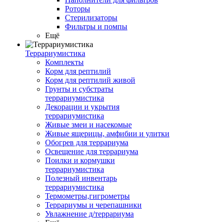
Роторы
Стерилизаторы
Фильтры и помпы
Ещё
Террариумистика
Комплекты
Корм для рептилий
Корм для рептилий живой
Грунты и субстраты
террариумистика
Декорации и укрытия
террариумистика
Живые змеи и насекомые
Живые ящерицы, амфибии и улитки
Обогрев для террариума
Освещение для террариума
Поилки и кормушки
террариумистика
Полезный инвентарь
террариумистика
Термометры,гигрометры
Террариумы и черепашники
Увлажнение д/террариума