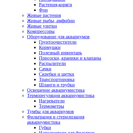
Растения,коряги
Фон
Живые растения
Живые рыбы, амфибии
Живые улитки
Компрессоры
Оборудование для аквариумов
Грунтоочистители
Кормушки
Полезный инвентарь
Присоски, краники и клапаны
Распылители
Сачки
Скребки и щетки
Транспортировка
Шланги и трубки
Освещение аквариумистика
Терморегуляция аквариумистика
Нагреватели
Термометры
Тумбы для аквариумов
Фильтрация и стерилизация
аквариумистика
Губки
Наполнители для фильтров