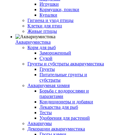
Игрушки
Кормушки, поилки
Купалки
Гигиена и уход птицы
Клетки для птиц
Живые птицы
Аквариумистика
Корм для рыб
Замороженный
Сухой
Грунты и субстраты аквариумистика
Грунты
Питательные грунты и
субстраты
Аквариумная химия
Борьба с водорослями и
паразитами
Кондиционеры и добавки
Лекарства для рыб
Тесты
Удобрения для растений
Аквариумы
Декорации аквариумистика
Гроты,камни