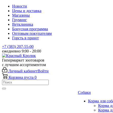
Новости
Цены и доставка
Магазины
Груминг
Ветклиника
Бонусная программа
Оптовым покупателям
Горсть в приют
+7 (383) 207-55-00
ежедневно 9:00 - 20:00
Гипермаркет зоотоваров
с лучшим ассортиментом
Личный кабинет
Войти
Корзина
пуста
0
Собаки
Корма для соб
Корма д
Корма д