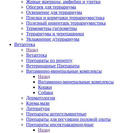
Живые ящерицы, амфибии и улитки
Обогрев для террариума
Освещение для террариума
Поилки и кормушки террариумистика
Полезный инвентарь террариумистика
Термометры,гигрометры
Террариумы и черепашники
Увлажнение д/террариума
Ветаптека
Назад
Ветаптека
Препараты по рецепту
Ветеринарные Препараты
Витаминно-минеральные комплексы
Назад
Витаминно-минеральные комплексы
Кошки
Собаки
Дерматология
Крема,мази
Литература
Препараты антигельминтные
Препараты для регуляции половой охоты
Препараты инсектоакарицидные
Назад