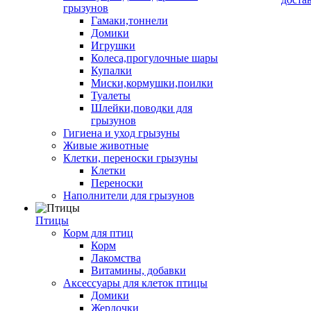
грызунов
Гамаки,тоннели
Домики
Игрушки
Колеса,прогулочные шары
Купалки
Миски,кормушки,поилки
Туалеты
Шлейки,поводки для
грызунов
Гигиена и уход грызуны
Живые животные
Клетки, переноски грызуны
Клетки
Переноски
Наполнители для грызунов
Птицы
Корм для птиц
Корм
Лакомства
Витамины, добавки
Аксессуары для клеток птицы
Домики
Жердочки