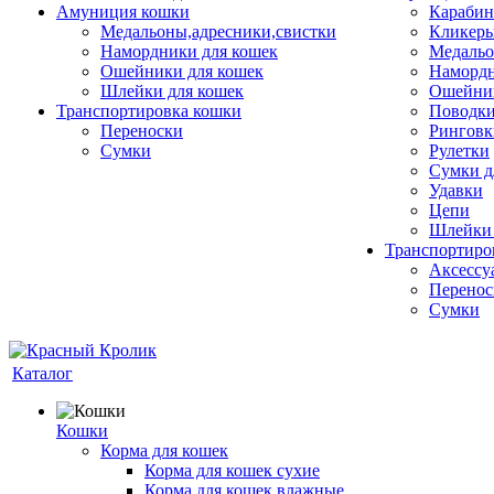
Амуниция кошки
Карабин
Медальоны,адресники,свистки
Кликеры
Намордники для кошек
Медальо
Ошейники для кошек
Наморд
Шлейки для кошек
Ошейник
Транспортировка кошки
Поводки
Переноски
Ринговк
Сумки
Рулетки
Сумки д
Удавки
Цепи
Шлейки 
Транспортиро
Аксессу
Перенос
Сумки
Каталог
Кошки
Корма для кошек
Корма для кошек сухие
Корма для кошек влажные