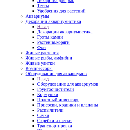
Лекарства для рыб
Тесты
Удобрения для растений
Аквариумы
Декорации аквариумистика
Назад
Декорации аквариумистика
Гроты,камни
Растения,коряги
Фон
Живые растения
Живые рыбы, амфибии
Живые улитки
Компрессоры
Оборудование для аквариумов
Назад
Оборудование для аквариумов
Грунтоочистители
Кормушки
Полезный инвентарь
Присоски, краники и клапаны
Распылители
Сачки
Скребки и щетки
Транспортировка