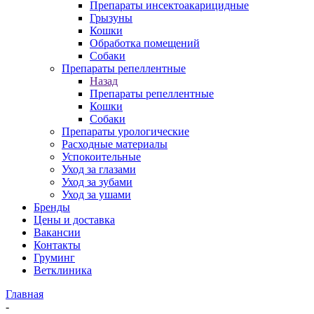
Препараты инсектоакарицидные
Грызуны
Кошки
Обработка помещений
Собаки
Препараты репеллентные
Назад
Препараты репеллентные
Кошки
Собаки
Препараты урологические
Расходные материалы
Успокоительные
Уход за глазами
Уход за зубами
Уход за ушами
Бренды
Цены и доставка
Вакансии
Контакты
Груминг
Ветклиника
Главная
-