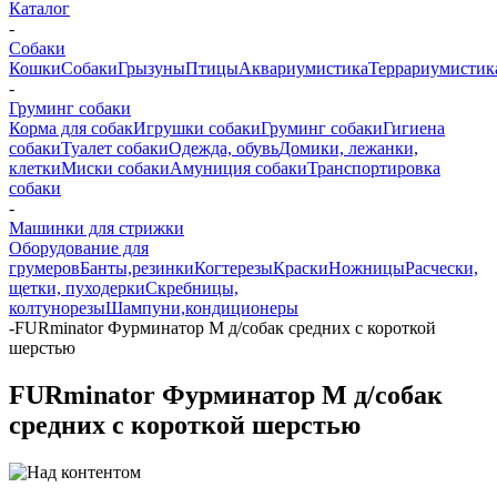
Каталог
-
Собаки
Кошки
Собаки
Грызуны
Птицы
Аквариумистика
Террариумистик
-
Груминг собаки
Корма для собак
Игрушки собаки
Груминг собаки
Гигиена
собаки
Туалет собаки
Одежда, обувь
Домики, лежанки,
клетки
Миски собаки
Амуниция собаки
Транспортировка
собаки
-
Машинки для стрижки
Оборудование для
грумеров
Банты,резинки
Когтерезы
Краски
Ножницы
Расчески,
щетки, пуходерки
Скребницы,
колтунорезы
Шампуни,кондиционеры
-
FURminator Фурминатор M д/собак средних с короткой
шерстью
FURminator Фурминатор M д/собак
средних с короткой шерстью