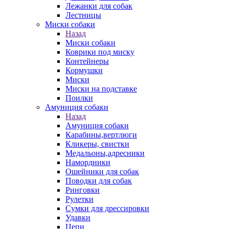
Лежанки для собак
Лестницы
Миски собаки
Назад
Миски собаки
Коврики под миску
Контейнеры
Кормушки
Миски
Миски на подставке
Поилки
Амуниция собаки
Назад
Амуниция собаки
Карабины,вертлюги
Кликеры, свистки
Медальоны,адресники
Намордники
Ошейники для собак
Поводки для собак
Ринговки
Рулетки
Сумки для дрессировки
Удавки
Цепи