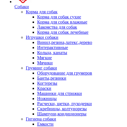
Собаки
Корма для собак
Корма для собак сухие
Корма для собак влажные
Лакомства для собак
Корма для собак лечебные
Игрушки собаки
Винил,резина,латекс,дерево
Интерактивные
Кольца, канаты
Мягкие
Мячики
Груминг собаки
Оборудование для грумеров
Банты,резинки
Когтерезы
Краски
Машинки для стрижки
Ножницы
Расчески, щетки, пуходерки
Скребницы, колтунорезы
Шампуни,кондиционеры
Гигиена собаки
Емкости