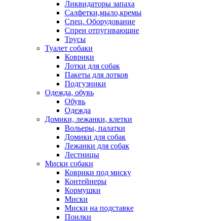
Ликвидаторы запаха
Салфетки,мыло,кремы
Спец. Оборудование
Спреи отпугивающие
Трусы
Туалет собаки
Коврики
Лотки для собак
Пакеты для лотков
Подгузники
Одежда, обувь
Обувь
Одежда
Домики, лежанки, клетки
Вольеры, палатки
Домики для собак
Лежанки для собак
Лестницы
Миски собаки
Коврики под миску
Контейнеры
Кормушки
Миски
Миски на подставке
Поилки