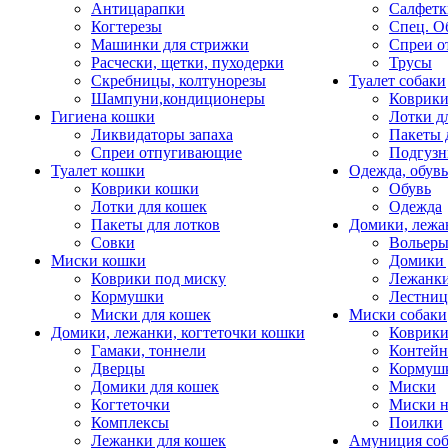
Антицарапки
Салфетк
Когтерезы
Спец. О
Машинки для стрижки
Спреи о
Расчески, щетки, пуходерки
Трусы
Скребницы, колтунорезы
Туалет собаки
Шампуни,кондиционеры
Коврик
Гигиена кошки
Лотки д
Ликвидаторы запаха
Пакеты 
Спреи отпугивающие
Подгузн
Туалет кошки
Одежда, обувь
Коврики кошки
Обувь
Лотки для кошек
Одежда
Пакеты для лотков
Домики, лежа
Совки
Вольеры
Миски кошки
Домики 
Коврики под миску
Лежанки
Кормушки
Лестни
Миски для кошек
Миски собаки
Домики, лежанки, когтеточки кошки
Коврики
Гамаки, тоннели
Контей
Дверцы
Кормуш
Домики для кошек
Миски
Когтеточки
Миски н
Комплексы
Поилки
Лежанки для кошек
Амуниция со