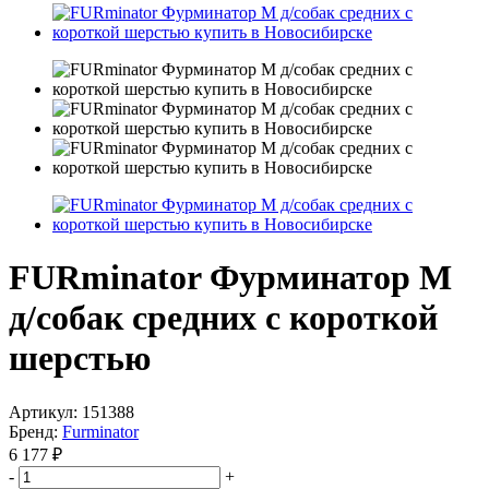
FURminator Фурминатор M
д/собак средних с короткой
шерстью
Артикул:
151388
Бренд:
Furminator
6 177
₽
-
+