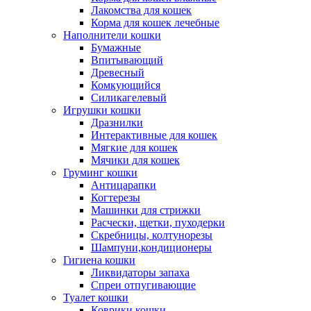
Лакомства для кошек
Корма для кошек лечебные
Наполнители кошки
Бумажные
Впитывающий
Древесный
Комкующийся
Силикагелевый
Игрушки кошки
Дразнилки
Интерактивные для кошек
Мягкие для кошек
Мячики для кошек
Груминг кошки
Антицарапки
Когтерезы
Машинки для стрижки
Расчески, щетки, пуходерки
Скребницы, колтунорезы
Шампуни,кондиционеры
Гигиена кошки
Ликвидаторы запаха
Спреи отпугивающие
Туалет кошки
Коврики кошки