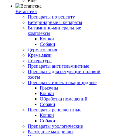
Ещё
Ветаптека
Препараты по рецепту
Ветеринарные Препараты
Витаминно-минеральные
комплексы
Кошки
Собаки
Дерматология
Крема,мази
Литература
Препараты антигельминтные
Препараты для регуляции половой
охоты
Препараты инсектоакарицидные
Грызуны
Кошки
Обработка помещений
Собаки
Препараты репеллентные
Кошки
Собаки
Препараты урологические
Расходные материалы