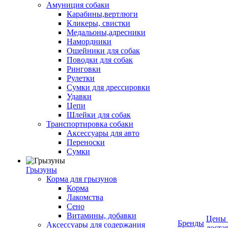
Амуниция собаки
Карабины,вертлюги
Кликеры, свистки
Медальоны,адресники
Намордники
Ошейники для собак
Поводки для собак
Ринговки
Рулетки
Сумки для дрессировки
Удавки
Цепи
Шлейки для собак
Транспортировка собаки
Аксессуары для авто
Переноски
Сумки
Грызуны
Корма для грызунов
Корма
Лакомства
Сено
Витамины, добавки
Цены
Бренды
Аксессуары для содержания
доста