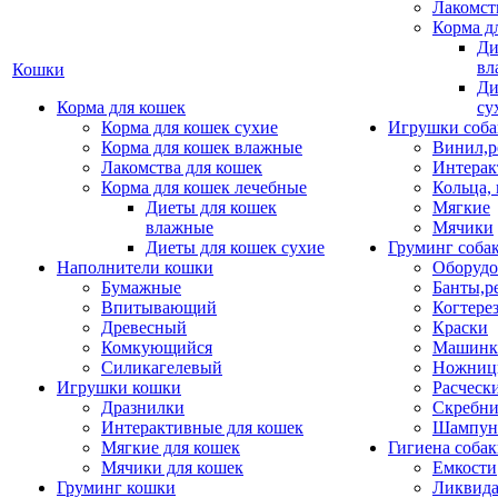
Лакомст
Корма д
Ди
вл
Кошки
Ди
Корма для кошек
су
Корма для кошек сухие
Игрушки соба
Корма для кошек влажные
Винил,р
Лакомства для кошек
Интерак
Корма для кошек лечебные
Кольца,
Диеты для кошек
Мягкие
влажные
Мячики
Диеты для кошек сухие
Груминг соба
Наполнители кошки
Оборудо
Бумажные
Банты,р
Впитывающий
Когтере
Древесный
Краски
Комкующийся
Машинки
Силикагелевый
Ножни
Игрушки кошки
Расческ
Дразнилки
Скребни
Интерактивные для кошек
Шампун
Мягкие для кошек
Гигиена соба
Мячики для кошек
Емкости
Груминг кошки
Ликвида