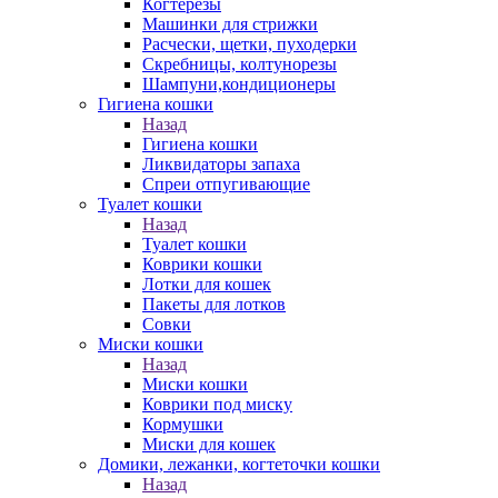
Когтерезы
Машинки для стрижки
Расчески, щетки, пуходерки
Скребницы, колтунорезы
Шампуни,кондиционеры
Гигиена кошки
Назад
Гигиена кошки
Ликвидаторы запаха
Спреи отпугивающие
Туалет кошки
Назад
Туалет кошки
Коврики кошки
Лотки для кошек
Пакеты для лотков
Совки
Миски кошки
Назад
Миски кошки
Коврики под миску
Кормушки
Миски для кошек
Домики, лежанки, когтеточки кошки
Назад