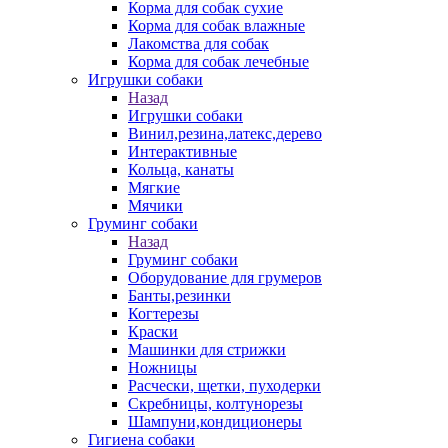
Корма для собак сухие
Корма для собак влажные
Лакомства для собак
Корма для собак лечебные
Игрушки собаки
Назад
Игрушки собаки
Винил,резина,латекс,дерево
Интерактивные
Кольца, канаты
Мягкие
Мячики
Груминг собаки
Назад
Груминг собаки
Оборудование для грумеров
Банты,резинки
Когтерезы
Краски
Машинки для стрижки
Ножницы
Расчески, щетки, пуходерки
Скребницы, колтунорезы
Шампуни,кондиционеры
Гигиена собаки