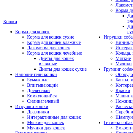
Лакомст
Корма д
Ди
вл
Кошки
Ди
Корма для кошек
су
Корма для кошек сухие
Игрушки соба
Корма для кошек влажные
Винил,р
Лакомства для кошек
Интерак
Корма для кошек лечебные
Кольца,
Диеты для кошек
Мягкие
влажные
Мячики
Диеты для кошек сухие
Груминг соба
Наполнители кошки
Оборудо
Бумажные
Банты,р
Впитывающий
Когтере
Древесный
Краски
Комкующийся
Машинки
Силикагелевый
Ножни
Игрушки кошки
Расческ
Дразнилки
Скребни
Интерактивные для кошек
Шампун
Мягкие для кошек
Гигиена соба
Мячики для кошек
Емкости