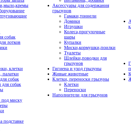
торы запаха
Витамины, добавки
и,мыло,кремы
Аксессуары для содержания
борудование
грызунов
тпугивающие
Гамаки,тоннели
Домики
А
Игрушки
к
и
Колеса,прогулочные
ля собак
шары
для лотков
Купалки
ики
Миски,кормушки,поилки
Туалеты
Шлейки,поводки для
грызунов
Г
нки, клетки
Гигиена и уход грызуны
п
, палатки
Живые животные
К
для собак
Клетки, переноски грызуны
Ж
 для собак
Клетки
цы
Переноски
Наполнители для грызунов
 под миску
неры
ки
а подставке