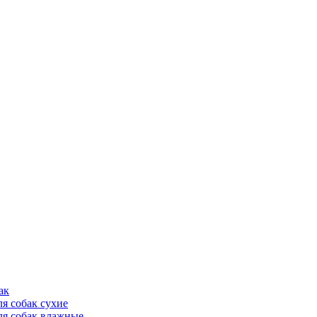
ак
ля собак сухие
ля собак влажные