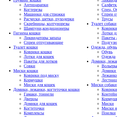
Груминг кошки
Ликвида
Антицарапки
Салфетк
Когтерезы
Спец. О
Машинки для стрижки
Спреи о
Расчески, щетки, пуходерки
Трусы
Скребницы, колтунорезы
Туалет собаки
Шампуни,кондиционеры
Коврик
Гигиена кошки
Лотки д
Ликвидаторы запаха
Пакеты 
Спреи отпугивающие
Подгузн
Туалет кошки
Одежда, обувь
Коврики кошки
Обувь
Лотки для кошек
Одежда
Пакеты для лотков
Домики, лежа
Совки
Вольеры
Миски кошки
Домики 
Коврики под миску
Лежанки
Кормушки
Лестни
Миски для кошек
Миски собаки
Домики, лежанки, когтеточки кошки
Коврики
Гамаки, тоннели
Контей
Дверцы
Кормуш
Домики для кошек
Миски
Когтеточки
Миски н
Комплексы
Поилки