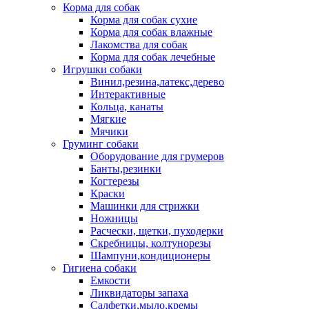
Корма для собак
Корма для собак сухие
Корма для собак влажные
Лакомства для собак
Корма для собак лечебные
Игрушки собаки
Винил,резина,латекс,дерево
Интерактивные
Кольца, канаты
Мягкие
Мячики
Груминг собаки
Оборудование для грумеров
Банты,резинки
Когтерезы
Краски
Машинки для стрижки
Ножницы
Расчески, щетки, пуходерки
Скребницы, колтунорезы
Шампуни,кондиционеры
Гигиена собаки
Емкости
Ликвидаторы запаха
Салфетки,мыло,кремы