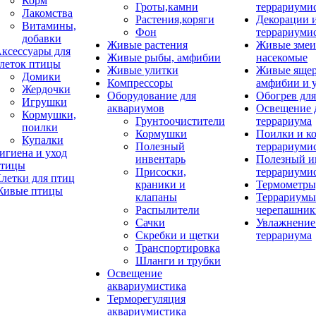
Корм
Гроты,камни
террариуми
Лакомства
Растения,коряги
Декорации 
Витамины,
Фон
террариуми
добавки
Живые растения
Живые змеи
ксессуары для
Живые рыбы, амфибии
насекомые
леток птицы
Живые улитки
Живые яще
Домики
Компрессоры
амфибии и 
Жердочки
Оборудование для
Обогрев для
Игрушки
аквариумов
Освещение 
Кормушки,
Грунтоочистители
террариума
поилки
Кормушки
Поилки и к
Купалки
Полезный
террариуми
игиена и уход
инвентарь
Полезный и
тицы
Присоски,
террариуми
летки для птиц
краники и
Термометры
ивые птицы
клапаны
Террариумы
Распылители
черепашник
Сачки
Увлажнение 
Скребки и щетки
террариума
Транспортировка
Шланги и трубки
Освещение
аквариумистика
Терморегуляция
аквариумистика