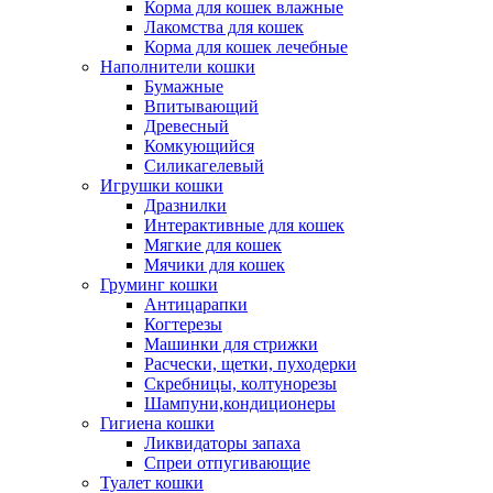
Корма для кошек влажные
Лакомства для кошек
Корма для кошек лечебные
Наполнители кошки
Бумажные
Впитывающий
Древесный
Комкующийся
Силикагелевый
Игрушки кошки
Дразнилки
Интерактивные для кошек
Мягкие для кошек
Мячики для кошек
Груминг кошки
Антицарапки
Когтерезы
Машинки для стрижки
Расчески, щетки, пуходерки
Скребницы, колтунорезы
Шампуни,кондиционеры
Гигиена кошки
Ликвидаторы запаха
Спреи отпугивающие
Туалет кошки