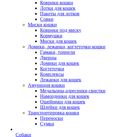
Коврики кошки
Лотки для кошек
Пакеты для лотков
Совки
Миски кошки
Коврики под миску
Кормушки
Миски для кошек
Домики, лежанки, когтеточки кошки
Гамаки, тоннели
Дверцы
Домики для кошек
Когтеточки
Комплексы
Лежанки для кошек
Амуниция кошки
Медальоны,адресники,свистки
Намордники для кошек
Ошейники для кошек
Шлейки для кошек
Транспортировка кошки
Переноски
Сумки
Собаки