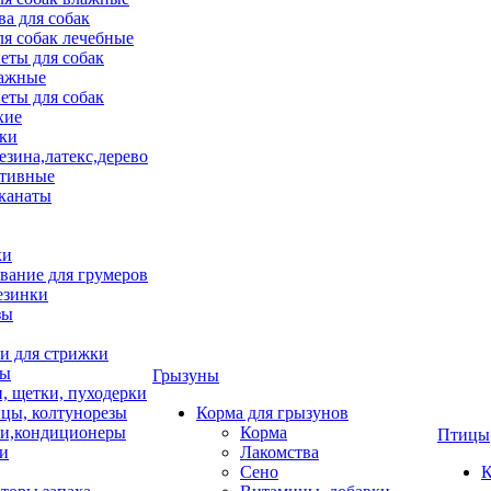
ва для собак
ля собак лечебные
еты для собак
ажные
еты для собак
хие
ки
езина,латекс,дерево
тивные
 канаты
ки
вание для грумеров
езинки
зы
 для стрижки
цы
Грызуны
и, щетки, пуходерки
цы, колтунорезы
Корма для грызунов
и,кондиционеры
Корма
Птицы
ки
Лакомства
Сено
К