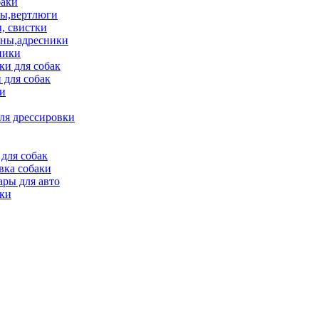
баки
ы,вертлюги
, свистки
ны,адресники
ники
и для собак
 для собак
и
ля дрессировки
для собак
вка собаки
ары для авто
ки