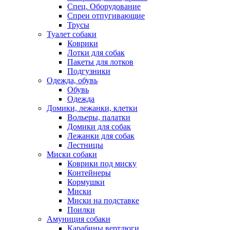
Спец. Оборудование
Спреи отпугивающие
Трусы
Туалет собаки
Коврики
Лотки для собак
Пакеты для лотков
Подгузники
Одежда, обувь
Обувь
Одежда
Домики, лежанки, клетки
Вольеры, палатки
Домики для собак
Лежанки для собак
Лестницы
Миски собаки
Коврики под миску
Контейнеры
Кормушки
Миски
Миски на подставке
Поилки
Амуниция собаки
Карабины,вертлюги