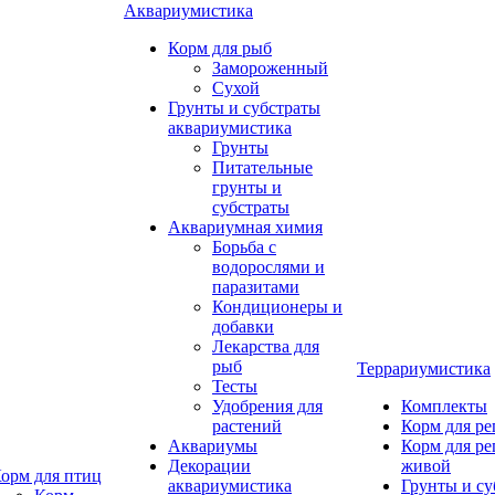
Аквариумистика
Корм для рыб
Замороженный
Сухой
Грунты и субстраты
аквариумистика
Грунты
Питательные
грунты и
субстраты
Аквариумная химия
Борьба с
водорослями и
паразитами
Кондиционеры и
добавки
Лекарства для
рыб
Террариумистика
Тесты
Удобрения для
Комплекты
растений
Корм для р
Аквариумы
Корм для р
Декорации
живой
орм для птиц
аквариумистика
Грунты и су