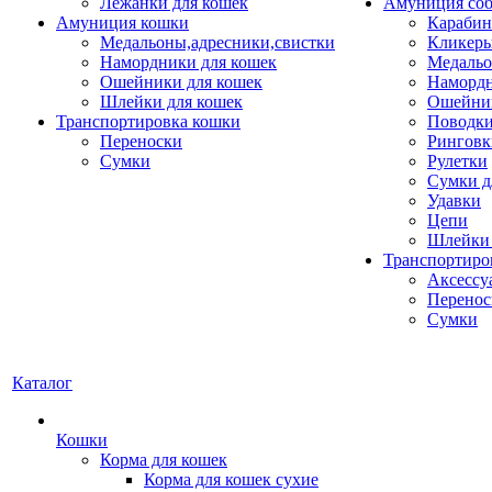
Лежанки для кошек
Амуниция со
Амуниция кошки
Карабин
Медальоны,адресники,свистки
Кликеры
Намордники для кошек
Медальо
Ошейники для кошек
Наморд
Шлейки для кошек
Ошейник
Транспортировка кошки
Поводки
Переноски
Ринговк
Сумки
Рулетки
Сумки д
Удавки
Цепи
Шлейки 
Транспортиро
Аксессу
Перенос
Сумки
Каталог
Кошки
Корма для кошек
Корма для кошек сухие