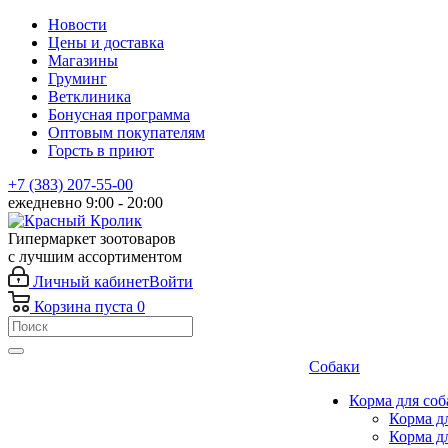
Новости
Цены и доставка
Магазины
Груминг
Ветклиника
Бонусная программа
Оптовым покупателям
Горсть в приют
+7 (383) 207-55-00
ежедневно 9:00 - 20:00
Гипермаркет зоотоваров
с лучшим ассортиментом
Личный кабинет
Войти
Корзина
пуста
0
Собаки
Корма для соб
Корма д
Корма д