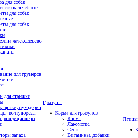
ва для собак
ля собак лечебные
еты для собак
ажные
еты для собак
хие
ки
езина,латекс,дерево
тивные
 канаты
ки
вание для грумеров
езинки
зы
 для стрижки
цы
Грызуны
и, щетки, пуходерки
цы, колтунорезы
Корма для грызунов
и,кондиционеры
Корма
Птицы
ки
Лакомства
Сено
К
торы запаха
Витамины, добавки