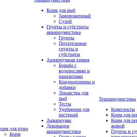
Корм для рыб
Замороженный
Сухой
Грунты и субстраты
аквариумистика
Грунты
Питательные
грунты и
субстраты
Аквариумная химия
Борьба с
водорослями и
паразитами
Кондиционеры и
добавки
Лекарства для
рыб
Террариумистика
Тесты
Удобрения для
Комплекты
растений
Корм для р
Аквариумы
Корм для р
Декорации
живой
орм для птиц
аквариумистика
Грунты и су
Корм
Гроты,камни
террариуми