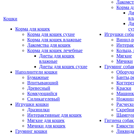
Лакомст
Корма д
Ди
вл
Кошки
Ди
Корма для кошек
су
Корма для кошек сухие
Игрушки соба
Корма для кошек влажные
Винил,р
Лакомства для кошек
Интерак
Корма для кошек лечебные
Кольца,
Диеты для кошек
Мягкие
влажные
Мячики
Диеты для кошек сухие
Груминг соба
Наполнители кошки
Оборудо
Бумажные
Банты,р
Впитывающий
Когтере
Древесный
Краски
Комкующийся
Машинки
Силикагелевый
Ножни
Игрушки кошки
Расческ
Дразнилки
Скребни
Интерактивные для кошек
Шампун
Мягкие для кошек
Гигиена соба
Мячики для кошек
Емкости
Груминг кошки
Ликвида