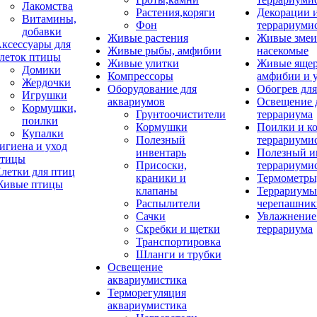
Лакомства
Растения,коряги
Декорации 
Витамины,
Фон
террариуми
добавки
Живые растения
Живые змеи
ксессуары для
Живые рыбы, амфибии
насекомые
леток птицы
Живые улитки
Живые яще
Домики
Компрессоры
амфибии и 
Жердочки
Оборудование для
Обогрев для
Игрушки
аквариумов
Освещение 
Кормушки,
Грунтоочистители
террариума
поилки
Кормушки
Поилки и к
Купалки
Полезный
террариуми
игиена и уход
инвентарь
Полезный и
тицы
Присоски,
террариуми
летки для птиц
краники и
Термометры
ивые птицы
клапаны
Террариумы
Распылители
черепашник
Сачки
Увлажнение 
Скребки и щетки
террариума
Транспортировка
Шланги и трубки
Освещение
аквариумистика
Терморегуляция
аквариумистика