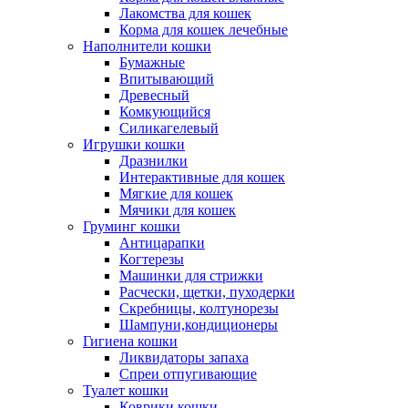
Лакомства для кошек
Корма для кошек лечебные
Наполнители кошки
Бумажные
Впитывающий
Древесный
Комкующийся
Силикагелевый
Игрушки кошки
Дразнилки
Интерактивные для кошек
Мягкие для кошек
Мячики для кошек
Груминг кошки
Антицарапки
Когтерезы
Машинки для стрижки
Расчески, щетки, пуходерки
Скребницы, колтунорезы
Шампуни,кондиционеры
Гигиена кошки
Ликвидаторы запаха
Спреи отпугивающие
Туалет кошки
Коврики кошки