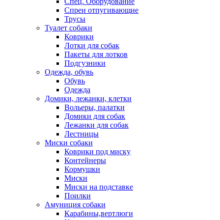
Спец. Оборудование
Спреи отпугивающие
Трусы
Туалет собаки
Коврики
Лотки для собак
Пакеты для лотков
Подгузники
Одежда, обувь
Обувь
Одежда
Домики, лежанки, клетки
Вольеры, палатки
Домики для собак
Лежанки для собак
Лестницы
Миски собаки
Коврики под миску
Контейнеры
Кормушки
Миски
Миски на подставке
Поилки
Амуниция собаки
Карабины,вертлюги