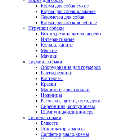
Корма для собак
Корма для собак сухие
Корма для собак влажные
Лакомства для собак
Корма для собак лечебные
Игрушки собаки
Винил,резина,латекс,дерево
Интерактивные
Кольца, канаты
Мягкие
Мячики
Груминг собаки
Оборудование для грумеров
Банты,резинки
Когтерезы
Краски
Машинки для стрижки
Ножницы
Расчески, щетки, пуходерки
Скребницы, колтунорезы
Шампуни,кондиционеры
Гигиена собаки
Емкости
Ликвидаторы запаха
Салфетки,мыло,кремы