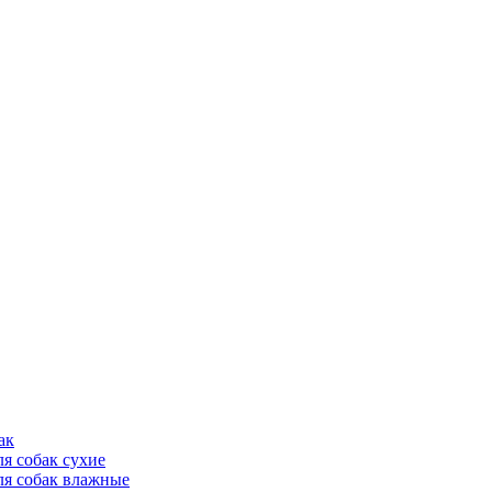
ак
ля собак сухие
ля собак влажные