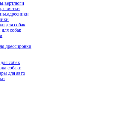
ы,вертлюги
, свистки
ны,адресники
ники
и для собак
 для собак
и
ля дрессировки
для собак
вка собаки
ары для авто
ки