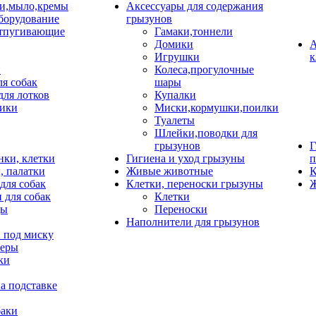
и,мыло,кремы
Аксессуары для содержания
борудование
грызунов
тпугивающие
Гамаки,тоннели
Домики
А
Игрушки
к
и
Колеса,прогулочные
ля собак
шары
для лотков
Купалки
ики
Миски,кормушки,поилки
Туалеты
Шлейки,поводки для
грызунов
Г
нки, клетки
Гигиена и уход грызуны
п
, палатки
Живые животные
К
для собак
Клетки, переноски грызуны
Ж
 для собак
Клетки
цы
Переноски
Наполнители для грызунов
 под миску
неры
ки
а подставке
баки