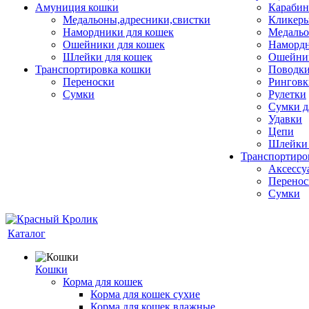
Амуниция кошки
Карабин
Медальоны,адресники,свистки
Кликеры
Намордники для кошек
Медальо
Ошейники для кошек
Наморд
Шлейки для кошек
Ошейник
Транспортировка кошки
Поводки
Переноски
Ринговк
Сумки
Рулетки
Сумки д
Удавки
Цепи
Шлейки 
Транспортиро
Аксессу
Перенос
Сумки
Каталог
Кошки
Корма для кошек
Корма для кошек сухие
Корма для кошек влажные