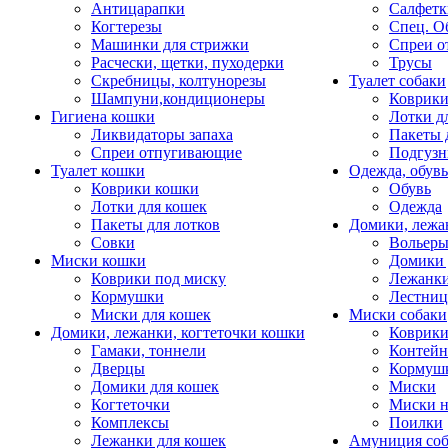
Антицарапки
Салфетк
Когтерезы
Спец. О
Машинки для стрижки
Спреи о
Расчески, щетки, пуходерки
Трусы
Скребницы, колтунорезы
Туалет собаки
Шампуни,кондиционеры
Коврик
Гигиена кошки
Лотки д
Ликвидаторы запаха
Пакеты 
Спреи отпугивающие
Подгузн
Туалет кошки
Одежда, обувь
Коврики кошки
Обувь
Лотки для кошек
Одежда
Пакеты для лотков
Домики, лежа
Совки
Вольеры
Миски кошки
Домики 
Коврики под миску
Лежанки
Кормушки
Лестни
Миски для кошек
Миски собаки
Домики, лежанки, когтеточки кошки
Коврики
Гамаки, тоннели
Контей
Дверцы
Кормуш
Домики для кошек
Миски
Когтеточки
Миски н
Комплексы
Поилки
Лежанки для кошек
Амуниция со