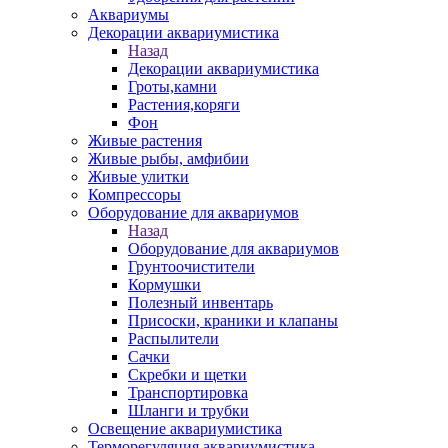
Аквариумы
Декорации аквариумистика
Назад
Декорации аквариумистика
Гроты,камни
Растения,коряги
Фон
Живые растения
Живые рыбы, амфибии
Живые улитки
Компрессоры
Оборудование для аквариумов
Назад
Оборудование для аквариумов
Грунтоочистители
Кормушки
Полезный инвентарь
Присоски, краники и клапаны
Распылители
Сачки
Скребки и щетки
Транспортировка
Шланги и трубки
Освещение аквариумистика
Терморегуляция аквариумистика