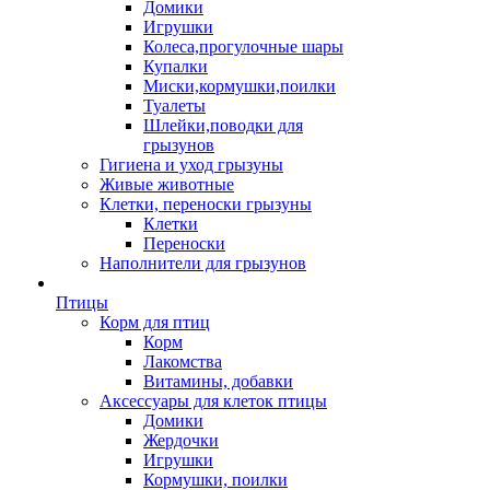
Домики
Игрушки
Колеса,прогулочные шары
Купалки
Миски,кормушки,поилки
Туалеты
Шлейки,поводки для
грызунов
Гигиена и уход грызуны
Живые животные
Клетки, переноски грызуны
Клетки
Переноски
Наполнители для грызунов
Птицы
Корм для птиц
Корм
Лакомства
Витамины, добавки
Аксессуары для клеток птицы
Домики
Жердочки
Игрушки
Кормушки, поилки