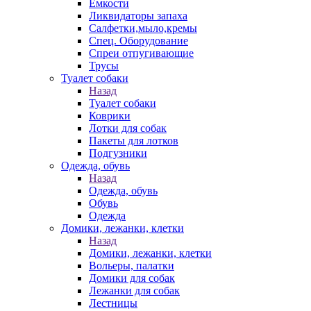
Емкости
Ликвидаторы запаха
Салфетки,мыло,кремы
Спец. Оборудование
Спреи отпугивающие
Трусы
Туалет собаки
Назад
Туалет собаки
Коврики
Лотки для собак
Пакеты для лотков
Подгузники
Одежда, обувь
Назад
Одежда, обувь
Обувь
Одежда
Домики, лежанки, клетки
Назад
Домики, лежанки, клетки
Вольеры, палатки
Домики для собак
Лежанки для собак
Лестницы