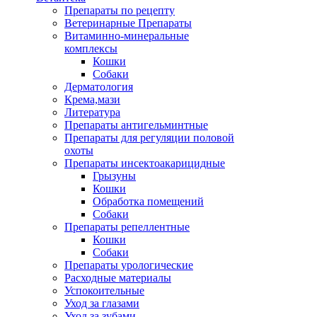
Препараты по рецепту
Ветеринарные Препараты
Витаминно-минеральные
комплексы
Кошки
Собаки
Дерматология
Крема,мази
Литература
Препараты антигельминтные
Препараты для регуляции половой
охоты
Препараты инсектоакарицидные
Грызуны
Кошки
Обработка помещений
Собаки
Препараты репеллентные
Кошки
Собаки
Препараты урологические
Расходные материалы
Успокоительные
Уход за глазами
Уход за зубами