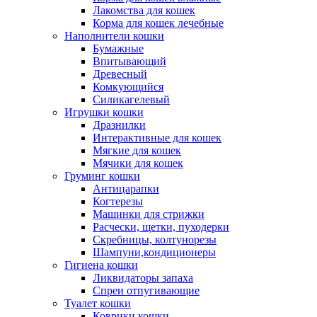
Лакомства для кошек
Корма для кошек лечебные
Наполнители кошки
Бумажные
Впитывающий
Древесный
Комкующийся
Силикагелевый
Игрушки кошки
Дразнилки
Интерактивные для кошек
Мягкие для кошек
Мячики для кошек
Груминг кошки
Антицарапки
Когтерезы
Машинки для стрижки
Расчески, щетки, пуходерки
Скребницы, колтунорезы
Шампуни,кондиционеры
Гигиена кошки
Ликвидаторы запаха
Спреи отпугивающие
Туалет кошки
Коврики кошки