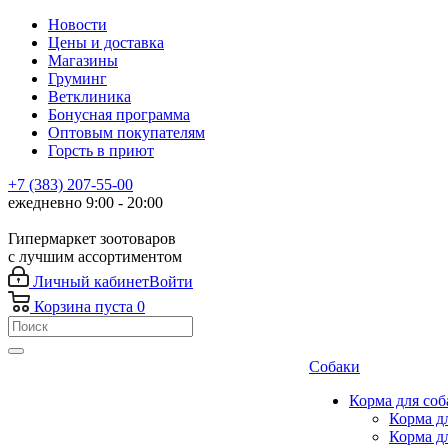
Новости
Цены и доставка
Магазины
Груминг
Ветклиника
Бонусная программа
Оптовым покупателям
Горсть в приют
+7 (383) 207-55-00
ежедневно 9:00 - 20:00
Гипермаркет зоотоваров
с лучшим ассортиментом
Личный кабинет
Войти
Корзина
пуста
0
Собаки
Корма для соб
Корма д
Корма д