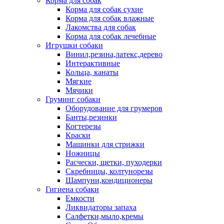
Корма для собак
Корма для собак сухие
Корма для собак влажные
Лакомства для собак
Корма для собак лечебные
Игрушки собаки
Винил,резина,латекс,дерево
Интерактивные
Кольца, канаты
Мягкие
Мячики
Груминг собаки
Оборудование для грумеров
Банты,резинки
Когтерезы
Краски
Машинки для стрижки
Ножницы
Расчески, щетки, пуходерки
Скребницы, колтунорезы
Шампуни,кондиционеры
Гигиена собаки
Емкости
Ликвидаторы запаха
Салфетки,мыло,кремы