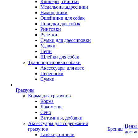
Кликеры, свистки
Медальоны,адресники
Намордники
Ошейники для собак
Поводки для собак
Ринговки
Рулетки
Сумки для дрессировки
Удавки
Цепи
Шлейки для собак
Транспортировка собаки
Аксессуары для авто
Переноски
Сумки
Грызуны
Корма для грызунов
Корма
Лакомства
Сено
Витамины, добавки
Аксессуары для содержания
Цены
грызунов
Бренды
доста
Гамаки,тоннели