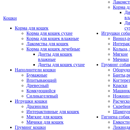
Лакомст
Корма д
Ди
вл
Кошки
Ди
Корма для кошек
су
Корма для кошек сухие
Игрушки соба
Корма для кошек влажные
Винил,р
Лакомства для кошек
Интерак
Корма для кошек лечебные
Кольца,
Диеты для кошек
Мягкие
влажные
Мячики
Диеты для кошек сухие
Груминг соба
Наполнители кошки
Оборудо
Бумажные
Банты,р
Впитывающий
Когтере
Древесный
Краски
Комкующийся
Машинки
Силикагелевый
Ножни
Игрушки кошки
Расческ
Дразнилки
Скребни
Интерактивные для кошек
Шампун
Мягкие для кошек
Гигиена соба
Мячики для кошек
Емкости
Груминг кошки
Ликвида