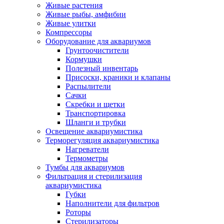
Живые растения
Живые рыбы, амфибии
Живые улитки
Компрессоры
Оборудование для аквариумов
Грунтоочистители
Кормушки
Полезный инвентарь
Присоски, краники и клапаны
Распылители
Сачки
Скребки и щетки
Транспортировка
Шланги и трубки
Освещение аквариумистика
Терморегуляция аквариумистика
Нагреватели
Термометры
Тумбы для аквариумов
Фильтрация и стерилизация
аквариумистика
Губки
Наполнители для фильтров
Роторы
Стерилизаторы