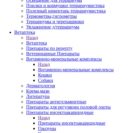
Освещение для террариума
Поилки и кормушки террариумистика
Полезный инвентарь террариумистика
Термометры,гигрометры
Террариумы и черепашники
Увлажнение д/террариума
Ветаптека
Назад
Ветаптека
Препараты по рецепту
Ветеринарные Препараты
Витаминно-минеральные комплексы
Назад
Витаминно-минеральные комплексы
Кошки
Собаки
Дерматология
Крема,мази
Литература
Препараты антигельминтные
Препараты для регуляции половой охоты
Препараты инсектоакарицидные
Назад
Препараты инсектоакарицидные
Грызуны