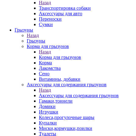
Назад
Транспортировка собаки
Аксессуары для авто
Переноски
Сумки
Грызуны
Назад
Грызуны
Корма для грызунов
Назад
Корма для грызунов
Корма
Лакомства
Сено
Витамины, добавки
Аксессуары для содержания грызунов
Назад
Аксессуары для содержания грызунов
Гамаки,тоннели
Домики
Игрушки
Колеса,прогулочные шары
Купалки
Миски,кормушки,поилки
Туалеты