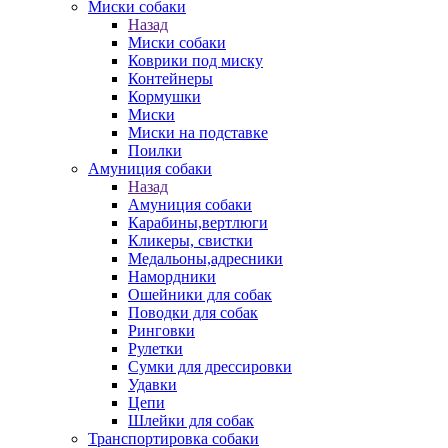
Миски собаки
Назад
Миски собаки
Коврики под миску
Контейнеры
Кормушки
Миски
Миски на подставке
Поилки
Амуниция собаки
Назад
Амуниция собаки
Карабины,вертлюги
Кликеры, свистки
Медальоны,адресники
Намордники
Ошейники для собак
Поводки для собак
Ринговки
Рулетки
Сумки для дрессировки
Удавки
Цепи
Шлейки для собак
Транспортировка собаки