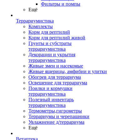
Фильтры и помпы
Ещё
Террариумистика
Комплекты
Корм для рептилий
Корм для рептилий живой
Грунты и субстраты
террариумистика
Декорации и укрытия
террариумистика
Живые змеи и насекомые
Живые ящерицы, амфибии и улитки
Обогрев для террариума
Освещение для террариума
Поилки и кормушки
террариумистика
Полезный инвентарь
террариумистика
Термометры,гигрометры
Террариумы и черепашники
Увлажнение д/террариума
Ещё
Ветаптека