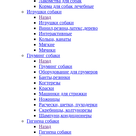
Лакомства для собак
Корма для собак лечебные
Игрушки собаки
Назад
Игрушки собаки
Винил,резина,латекс,дерево
Интерактивные
Кольца, канаты
Мягкие
Мячики
Груминг собаки
Назад
Груминг собаки
Оборудование для грумеров
Банты,резинки
Когтерезы
Краски
Машинки для стрижки
Ножницы
Расчески, щетки, пуходерки
Скребницы, колтунорезы
Шампуни,кондиционеры
Гигиена собаки
Назад
Гигиена собаки