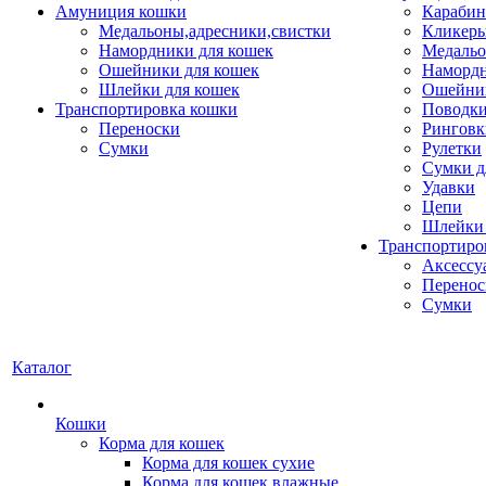
Амуниция кошки
Карабин
Медальоны,адресники,свистки
Кликеры
Намордники для кошек
Медальо
Ошейники для кошек
Наморд
Шлейки для кошек
Ошейник
Транспортировка кошки
Поводки
Переноски
Ринговк
Сумки
Рулетки
Сумки д
Удавки
Цепи
Шлейки 
Транспортиро
Аксессу
Перенос
Сумки
Каталог
Кошки
Корма для кошек
Корма для кошек сухие
Корма для кошек влажные