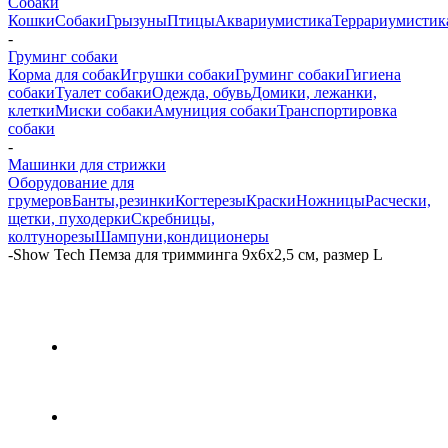
Собаки
Кошки
Собаки
Грызуны
Птицы
Аквариумистика
Террариумистик
-
Груминг собаки
Корма для собак
Игрушки собаки
Груминг собаки
Гигиена
собаки
Туалет собаки
Одежда, обувь
Домики, лежанки,
клетки
Миски собаки
Амуниция собаки
Транспортировка
собаки
-
Машинки для стрижки
Оборудование для
грумеров
Банты,резинки
Когтерезы
Краски
Ножницы
Расчески,
щетки, пуходерки
Скребницы,
колтунорезы
Шампуни,кондиционеры
-
Show Tech Пемза для тримминга 9x6x2,5 см, размер L