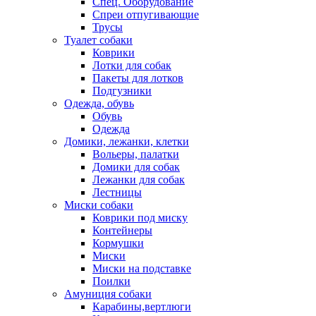
Спец. Оборудование
Спреи отпугивающие
Трусы
Туалет собаки
Коврики
Лотки для собак
Пакеты для лотков
Подгузники
Одежда, обувь
Обувь
Одежда
Домики, лежанки, клетки
Вольеры, палатки
Домики для собак
Лежанки для собак
Лестницы
Миски собаки
Коврики под миску
Контейнеры
Кормушки
Миски
Миски на подставке
Поилки
Амуниция собаки
Карабины,вертлюги