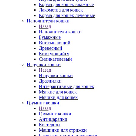
Корма для кошек влажные
Лакомства для кошек
Корма для кошек лечебные
Наполнители кошки
Назад
Наполнители кошки
Бумажные
Впитывающий
Древесный
Комкующийся
Силикагелевый
Игрушки кошки
Назад
Игрушки кошки
Дразнилки
Интерактивные для кошек
Мягкие для кошек
Мячики для кошек
Груминг кошки
Назад
Груминг кошки
Антицарапки
Когтерезы
Машинки для стрижки
Расчески, щетки, пуходерки