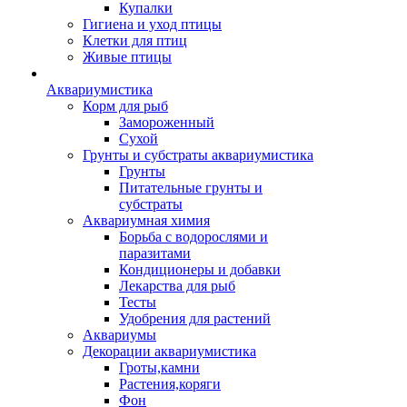
Купалки
Гигиена и уход птицы
Клетки для птиц
Живые птицы
Аквариумистика
Корм для рыб
Замороженный
Сухой
Грунты и субстраты аквариумистика
Грунты
Питательные грунты и
субстраты
Аквариумная химия
Борьба с водорослями и
паразитами
Кондиционеры и добавки
Лекарства для рыб
Тесты
Удобрения для растений
Аквариумы
Декорации аквариумистика
Гроты,камни
Растения,коряги
Фон