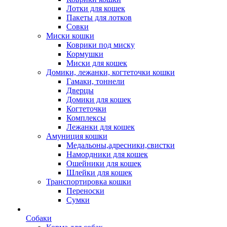
Лотки для кошек
Пакеты для лотков
Совки
Миски кошки
Коврики под миску
Кормушки
Миски для кошек
Домики, лежанки, когтеточки кошки
Гамаки, тоннели
Дверцы
Домики для кошек
Когтеточки
Комплексы
Лежанки для кошек
Амуниция кошки
Медальоны,адресники,свистки
Намордники для кошек
Ошейники для кошек
Шлейки для кошек
Транспортировка кошки
Переноски
Сумки
Собаки