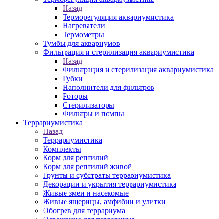
Назад
Терморегуляция аквариумистика
Нагреватели
Термометры
Тумбы для аквариумов
Фильтрация и стерилизация аквариумистика
Назад
Фильтрация и стерилизация аквариумистика
Губки
Наполнители для фильтров
Роторы
Стерилизаторы
Фильтры и помпы
Террариумистика
Назад
Террариумистика
Комплекты
Корм для рептилий
Корм для рептилий живой
Грунты и субстраты террариумистика
Декорации и укрытия террариумистика
Живые змеи и насекомые
Живые ящерицы, амфибии и улитки
Обогрев для террариума