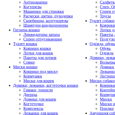
Антицарапки
Салфетк
Когтерезы
Спец. О
Машинки для стрижки
Спреи о
Расчески, щетки, пуходерки
Трусы
Скребницы, колтунорезы
Туалет собаки
Шампуни,кондиционеры
Коврик
Гигиена кошки
Лотки д
Ликвидаторы запаха
Пакеты 
Спреи отпугивающие
Подгузн
Туалет кошки
Одежда, обувь
Коврики кошки
Обувь
Лотки для кошек
Одежда
Пакеты для лотков
Домики, лежа
Совки
Вольеры
Миски кошки
Домики 
Коврики под миску
Лежанки
Кормушки
Лестни
Миски для кошек
Миски собаки
Домики, лежанки, когтеточки кошки
Коврики
Гамаки, тоннели
Контей
Дверцы
Кормуш
Домики для кошек
Миски
Когтеточки
Миски н
Комплексы
Поилки
Лежанки для кошек
Амуниция со