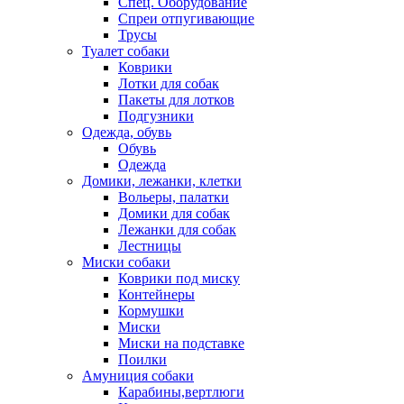
Спец. Оборудование
Спреи отпугивающие
Трусы
Туалет собаки
Коврики
Лотки для собак
Пакеты для лотков
Подгузники
Одежда, обувь
Обувь
Одежда
Домики, лежанки, клетки
Вольеры, палатки
Домики для собак
Лежанки для собак
Лестницы
Миски собаки
Коврики под миску
Контейнеры
Кормушки
Миски
Миски на подставке
Поилки
Амуниция собаки
Карабины,вертлюги