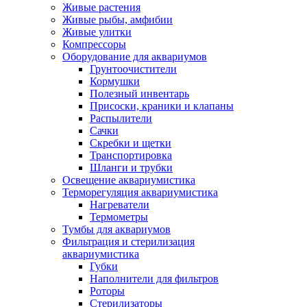
Живые растения
Живые рыбы, амфибии
Живые улитки
Компрессоры
Оборудование для аквариумов
Грунтоочистители
Кормушки
Полезный инвентарь
Присоски, краники и клапаны
Распылители
Сачки
Скребки и щетки
Транспортировка
Шланги и трубки
Освещение аквариумистика
Терморегуляция аквариумистика
Нагреватели
Термометры
Тумбы для аквариумов
Фильтрация и стерилизация
аквариумистика
Губки
Наполнители для фильтров
Роторы
Стерилизаторы