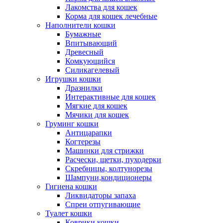
Лакомства для кошек
Корма для кошек лечебные
Наполнители кошки
Бумажные
Впитывающий
Древесный
Комкующийся
Силикагелевый
Игрушки кошки
Дразнилки
Интерактивные для кошек
Мягкие для кошек
Мячики для кошек
Груминг кошки
Антицарапки
Когтерезы
Машинки для стрижки
Расчески, щетки, пуходерки
Скребницы, колтунорезы
Шампуни,кондиционеры
Гигиена кошки
Ликвидаторы запаха
Спреи отпугивающие
Туалет кошки
Коврики кошки