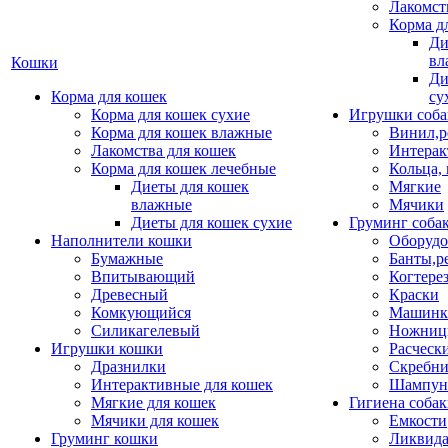
Лакомст
Корма д
Ди
вл
Кошки
Ди
Корма для кошек
су
Корма для кошек сухие
Игрушки соба
Корма для кошек влажные
Винил,р
Лакомства для кошек
Интерак
Корма для кошек лечебные
Кольца,
Диеты для кошек
Мягкие
влажные
Мячики
Диеты для кошек сухие
Груминг соба
Наполнители кошки
Оборудо
Бумажные
Банты,р
Впитывающий
Когтере
Древесный
Краски
Комкующийся
Машинки
Силикагелевый
Ножни
Игрушки кошки
Расческ
Дразнилки
Скребни
Интерактивные для кошек
Шампун
Мягкие для кошек
Гигиена соба
Мячики для кошек
Емкости
Груминг кошки
Ликвида