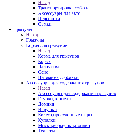
Назад
Транспортировка собаки
Аксессуары для авто
Переноски
Сумки
Грызуны
Назад
Грызуны
Корма для грызунов
Назад
Корма для грызунов
Корма
Лакомства
Сено
Витамины, добавки
Аксессуары для содержания грызунов
Назад
Аксессуары для содержания грызунов
Гамаки,тоннели
Домики
Игрушки
Колеса,прогулочные шары
Купалки
Миски,кормушки,поилки
Туалеты