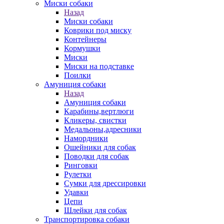
Миски собаки
Назад
Миски собаки
Коврики под миску
Контейнеры
Кормушки
Миски
Миски на подставке
Поилки
Амуниция собаки
Назад
Амуниция собаки
Карабины,вертлюги
Кликеры, свистки
Медальоны,адресники
Намордники
Ошейники для собак
Поводки для собак
Ринговки
Рулетки
Сумки для дрессировки
Удавки
Цепи
Шлейки для собак
Транспортировка собаки