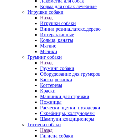
Лакомства для собак
Корма для собак лечебные
Игрушки собаки
Назад
Игрушки собаки
Винил,резина,латекс,дерево
Интерактивные
Кольца, канаты
Мягкие
Мячики
Груминг собаки
Назад
Груминг собаки
Оборудование для грумеров
Банты,резинки
Когтерезы
Краски
Машинки для стрижки
Ножницы
Расчески, щетки, пуходерки
Скребницы, колтунорезы
Шампуни,кондиционеры
Гигиена собаки
Назад
Гигиена собаки