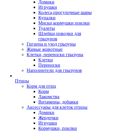
Домики
Игрушки
Колеса,прогулочные шары
Купалки
Миски,кормушки,поилки
Туалеты
Шлейки,поводки для
грызунов
Гигиена и уход грызуны
Живые животные
Клетки, переноски грызуны
Клетки
Переноски
Наполнители для грызунов
Птицы
Корм для птиц
Корм
Лакомства
Витамины, добавки
Аксессуары для клеток птицы
Домики
Жердочки
Игрушки
Кормушки, поилки