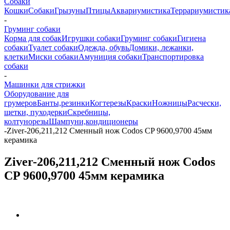
Собаки
Кошки
Собаки
Грызуны
Птицы
Аквариумистика
Террариумистик
-
Груминг собаки
Корма для собак
Игрушки собаки
Груминг собаки
Гигиена
собаки
Туалет собаки
Одежда, обувь
Домики, лежанки,
клетки
Миски собаки
Амуниция собаки
Транспортировка
собаки
-
Машинки для стрижки
Оборудование для
грумеров
Банты,резинки
Когтерезы
Краски
Ножницы
Расчески,
щетки, пуходерки
Скребницы,
колтунорезы
Шампуни,кондиционеры
-
Ziver-206,211,212 Сменный нож Codos CP 9600,9700 45мм
керамика
Ziver-206,211,212 Сменный нож Codos
CP 9600,9700 45мм керамика