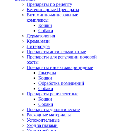
Препараты по рецепту
Ветеринарные Препараты
Витаминно-минеральные
комплексы
Кошки
Собаки
Дерматология
Крема,мази
Литература
Препараты антигельминтные
Препараты для регуляции половой
охоты
Препараты инсектоакарицидные
Грызуны
Кошки
Обработка помещений
Собаки
Препараты репеллентные
Кошки
Собаки
Препараты урологические
Расходные материалы
Успокоительные
Уход за глазами
Уход за зубами