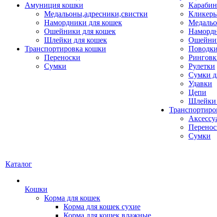
Амуниция кошки
Карабин
Медальоны,адресники,свистки
Кликеры
Намордники для кошек
Медальо
Ошейники для кошек
Наморд
Шлейки для кошек
Ошейник
Транспортировка кошки
Поводки
Переноски
Ринговк
Сумки
Рулетки
Сумки д
Удавки
Цепи
Шлейки 
Транспортиро
Аксессу
Перенос
Сумки
Каталог
Кошки
Корма для кошек
Корма для кошек сухие
Корма для кошек влажные