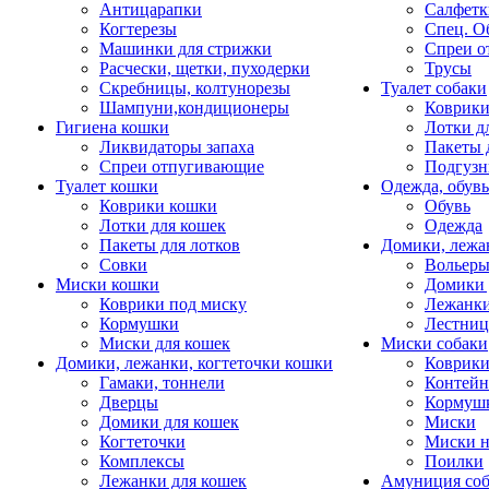
Антицарапки
Салфетк
Когтерезы
Спец. О
Машинки для стрижки
Спреи о
Расчески, щетки, пуходерки
Трусы
Скребницы, колтунорезы
Туалет собаки
Шампуни,кондиционеры
Коврик
Гигиена кошки
Лотки д
Ликвидаторы запаха
Пакеты 
Спреи отпугивающие
Подгузн
Туалет кошки
Одежда, обувь
Коврики кошки
Обувь
Лотки для кошек
Одежда
Пакеты для лотков
Домики, лежа
Совки
Вольеры
Миски кошки
Домики 
Коврики под миску
Лежанки
Кормушки
Лестни
Миски для кошек
Миски собаки
Домики, лежанки, когтеточки кошки
Коврики
Гамаки, тоннели
Контей
Дверцы
Кормуш
Домики для кошек
Миски
Когтеточки
Миски н
Комплексы
Поилки
Лежанки для кошек
Амуниция со