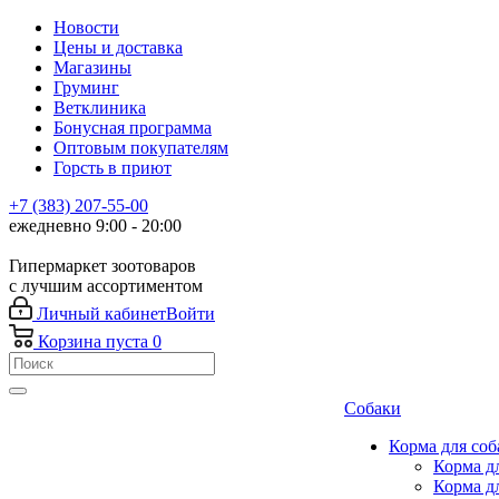
Новости
Цены и доставка
Магазины
Груминг
Ветклиника
Бонусная программа
Оптовым покупателям
Горсть в приют
+7 (383) 207-55-00
ежедневно 9:00 - 20:00
Гипермаркет зоотоваров
с лучшим ассортиментом
Личный кабинет
Войти
Корзина
пуста
0
Собаки
Корма для соб
Корма д
Корма д