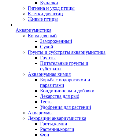
Купалки
Гигиена и уход птицы
Клетки для птиц
Живые птицы
Аквариумистика
Корм для рыб
Замороженный
Сухой
Грунты и субстраты аквариумистика
Грунты
Питательные грунты и
субстраты
Аквариумная химия
Борьба с водорослями и
паразитами
Кондиционеры и добавки
Лекарства для рыб
Тесты
Удобрения для растений
Аквариумы
Декорации аквариумистика
Гроты,камни
Растения,коряги
Фон