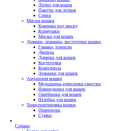
Лотки для кошек
Пакеты для лотков
Совки
Миски кошки
Коврики под миску
Кормушки
Миски для кошек
Домики, лежанки, когтеточки кошки
Гамаки, тоннели
Дверцы
Домики для кошек
Когтеточки
Комплексы
Лежанки для кошек
Амуниция кошки
Медальоны,адресники,свистки
Намордники для кошек
Ошейники для кошек
Шлейки для кошек
Транспортировка кошки
Переноски
Сумки
Собаки