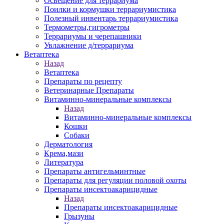
Освещение для террариума
Поилки и кормушки террариумистика
Полезный инвентарь террариумистика
Термометры,гигрометры
Террариумы и черепашники
Увлажнение д/террариума
Ветаптека
Назад
Ветаптека
Препараты по рецепту
Ветеринарные Препараты
Витаминно-минеральные комплексы
Назад
Витаминно-минеральные комплексы
Кошки
Собаки
Дерматология
Крема,мази
Литература
Препараты антигельминтные
Препараты для регуляции половой охоты
Препараты инсектоакарицидные
Назад
Препараты инсектоакарицидные
Грызуны