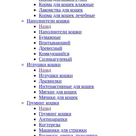
Корма для кошек влажные
Лакомства для кошек
Корма для кошек лечебные
Наполнители кошки
Назад
Наполнители кошки
Бумажные
Впитывающий
Древесный
Комкующийся
Силикагелевый
Игрушки кошки
Назад
Игрушки кошки
Дразнилки
Интерактивные для кошек
Мягкие для кошек
Мячики для кошек
Груминг кошки
Назад
Груминг кошки
Антицарапки
Когтерезы
Машинки для стрижки
Расчески, щетки, пуходерки