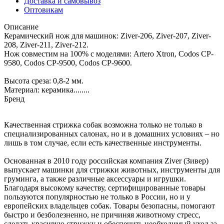
Доставка и самовывоз
Оптовикам
Описание
Керамический нож для машинок: Ziver-206, Ziver-207, Ziver-
208, Ziver-211, Ziver-212.
Нож совместим на 100% с моделями: Artero Xtron, Codos CP-
9580, Codos CP-9500, Codos CP-9600.
Высота среза: 0,8-2 мм.
Материал: керамика........
Бренд
Качественная стрижка собак возможна только не только в
специализированных салонах, но и в домашних условиях – но
лишь в том случае, если есть качественные инструменты.
Основанная в 2010 году российская компания Ziver (Зивер)
выпускает машинки для стрижки животных, инструменты для
груминга, а также различные аксессуары и игрушки.
Благодаря высокому качеству, сертифицированные товары
пользуются популярностью не только в России, но и у
европейских владельцев собак. Товары безопасны, помогают
быстро и безболезненно, не причиняя животному стресс,
сделать красивую стрижку и обеспечить необходимый уход за