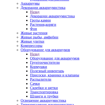
Аквариумы
Декорации аквариумистика
Назад
Декорации аквариумистика
Гроты,камни
Растения,коряги
Фон
Живые растения
Живые рыбы, амфибии
Живые улитки
Компрессоры
Оборудование для аквариумов
Назад
Оборудование для аквариумов
Грунтоочистители
Кормушки
Полезный инвентарь
Присоски, краники и клапаны
Распылители
Сачки
Скребки и щетки
Транспортировка
Шланги и трубки
Освещение аквариумистика
Терморегуляция аквариумистика