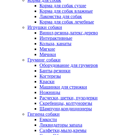
Корма для собак
Корма для собак сухие
Корма для собак влажные
Лакомства для собак
Корма для собак лечебные
Игрушки собаки
Винил,резина,латекс,дерево
Интерактивные
Кольца, канаты
Мягкие
Мячики
Груминг собаки
Оборудование для грумеров
Банты,резинки
Когтерезы
Краски
Машинки для стрижки
Ножницы
Расчески, щетки, пуходерки
Скребницы, колтунорезы
Шампуни,кондиционеры
Гигиена собаки
Емкости
Ликвидаторы запаха
Салфетки,мыло,кремы