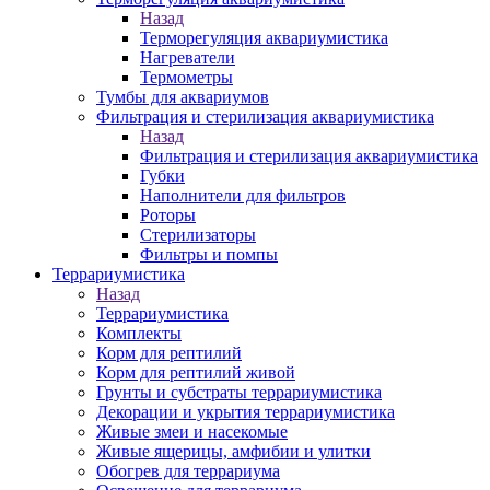
Назад
Терморегуляция аквариумистика
Нагреватели
Термометры
Тумбы для аквариумов
Фильтрация и стерилизация аквариумистика
Назад
Фильтрация и стерилизация аквариумистика
Губки
Наполнители для фильтров
Роторы
Стерилизаторы
Фильтры и помпы
Террариумистика
Назад
Террариумистика
Комплекты
Корм для рептилий
Корм для рептилий живой
Грунты и субстраты террариумистика
Декорации и укрытия террариумистика
Живые змеи и насекомые
Живые ящерицы, амфибии и улитки
Обогрев для террариума