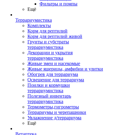
Фильтры и помпы
Ещё
Террариумистика
Комплекты
Корм для рептилий
Корм для рептилий живой
Грунты и субстраты
террариумистика
Декорации и укрытия
террариумистика
Живые змеи и насекомые
Живые ящерицы, амфибии и улитки
Обогрев для террариума
Освещение для террариума
Поилки и кормушки
террариумистика
Полезный инвентарь
террариумистика
Термометры,гигрометры
Террариумы и черепашники
Увлажнение д/террариума
Ещё
Ветаптека