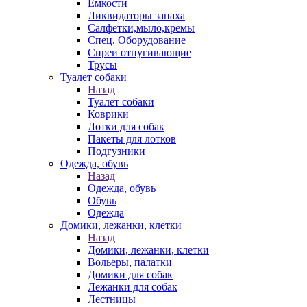
Емкости
Ликвидаторы запаха
Салфетки,мыло,кремы
Спец. Оборудование
Спреи отпугивающие
Трусы
Туалет собаки
Назад
Туалет собаки
Коврики
Лотки для собак
Пакеты для лотков
Подгузники
Одежда, обувь
Назад
Одежда, обувь
Обувь
Одежда
Домики, лежанки, клетки
Назад
Домики, лежанки, клетки
Вольеры, палатки
Домики для собак
Лежанки для собак
Лестницы