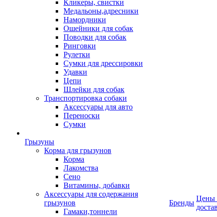
Кликеры, свистки
Медальоны,адресники
Намордники
Ошейники для собак
Поводки для собак
Ринговки
Рулетки
Сумки для дрессировки
Удавки
Цепи
Шлейки для собак
Транспортировка собаки
Аксессуары для авто
Переноски
Сумки
Грызуны
Корма для грызунов
Корма
Лакомства
Сено
Витамины, добавки
Аксессуары для содержания
Цены
грызунов
Бренды
доста
Гамаки,тоннели