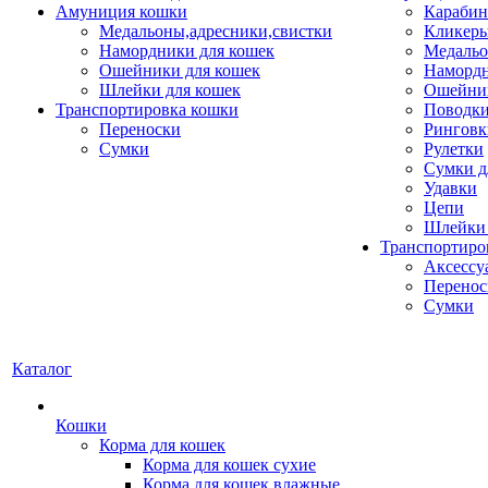
Амуниция кошки
Карабин
Медальоны,адресники,свистки
Кликеры
Намордники для кошек
Медальо
Ошейники для кошек
Наморд
Шлейки для кошек
Ошейник
Транспортировка кошки
Поводки
Переноски
Ринговк
Сумки
Рулетки
Сумки д
Удавки
Цепи
Шлейки 
Транспортиро
Аксессу
Перенос
Сумки
Каталог
Кошки
Корма для кошек
Корма для кошек сухие
Корма для кошек влажные