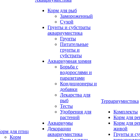
Корм для рыб
Замороженный
Сухой
Грунты и субстраты
аквариумистика
Грунты
Питательные
грунты и
субстраты
Аквариумная химия
Борьба с
водорослями и
паразитами
Кондиционеры и
добавки
Лекарства для
рыб
Террариумистика
Тесты
Удобрения для
Комплекты
растений
Корм для р
Аквариумы
Корм для р
Декорации
живой
орм для птиц
аквариумистика
Грунты и су
Корм
Гроты,камни
террариуми