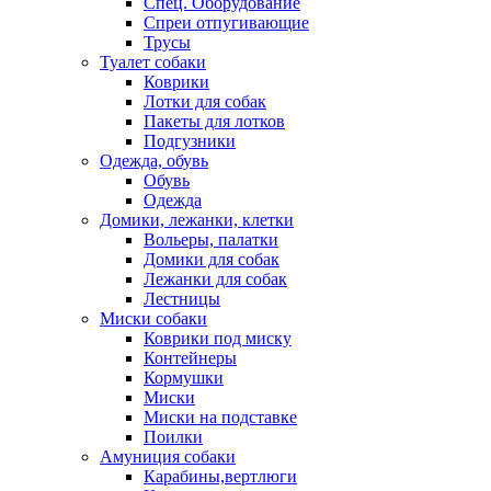
Спец. Оборудование
Спреи отпугивающие
Трусы
Туалет собаки
Коврики
Лотки для собак
Пакеты для лотков
Подгузники
Одежда, обувь
Обувь
Одежда
Домики, лежанки, клетки
Вольеры, палатки
Домики для собак
Лежанки для собак
Лестницы
Миски собаки
Коврики под миску
Контейнеры
Кормушки
Миски
Миски на подставке
Поилки
Амуниция собаки
Карабины,вертлюги