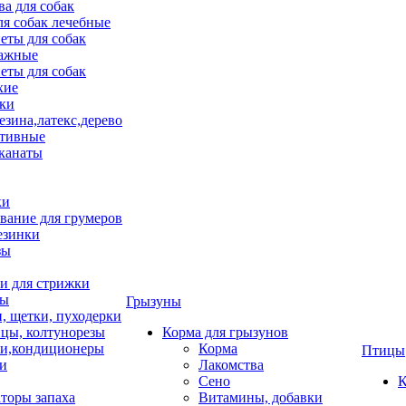
ва для собак
ля собак лечебные
еты для собак
ажные
еты для собак
хие
ки
езина,латекс,дерево
тивные
 канаты
ки
вание для грумеров
езинки
зы
 для стрижки
цы
Грызуны
и, щетки, пуходерки
цы, колтунорезы
Корма для грызунов
и,кондиционеры
Корма
Птицы
ки
Лакомства
Сено
К
торы запаха
Витамины, добавки