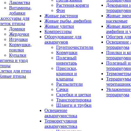
Лакомства
Растения,коряги
Декорации 
Витамины,
Фон
террариуми
добавки
Живые растения
Живые змеи
ксессуары для
Живые рыбы, амфибии
насекомые
леток птицы
Живые улитки
Живые яще
Домики
Компрессоры
амфибии и 
Жердочки
Оборудование для
Обогрев для
Игрушки
аквариумов
Освещение 
Кормушки,
Грунтоочистители
террариума
поилки
Кормушки
Поилки и к
Купалки
Полезный
террариуми
игиена и уход
инвентарь
Полезный и
тицы
Присоски,
террариуми
летки для птиц
краники и
Термометры
ивые птицы
клапаны
Террариумы
Распылители
черепашник
Сачки
Увлажнение 
Скребки и щетки
террариума
Транспортировка
Шланги и трубки
Освещение
аквариумистика
Терморегуляция
аквариумистика