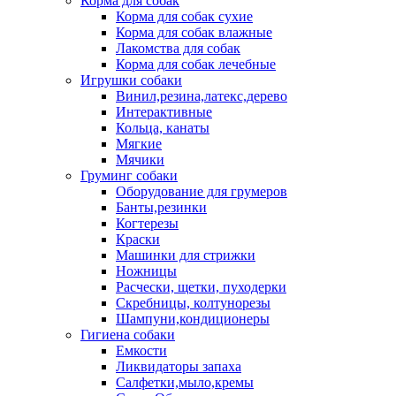
Корма для собак
Корма для собак сухие
Корма для собак влажные
Лакомства для собак
Корма для собак лечебные
Игрушки собаки
Винил,резина,латекс,дерево
Интерактивные
Кольца, канаты
Мягкие
Мячики
Груминг собаки
Оборудование для грумеров
Банты,резинки
Когтерезы
Краски
Машинки для стрижки
Ножницы
Расчески, щетки, пуходерки
Скребницы, колтунорезы
Шампуни,кондиционеры
Гигиена собаки
Емкости
Ликвидаторы запаха
Салфетки,мыло,кремы