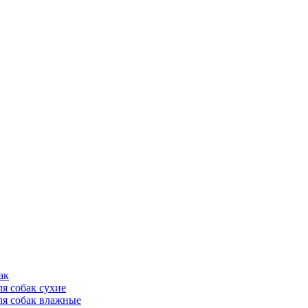
ак
ля собак сухие
ля собак влажные