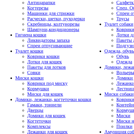
Антицарапки
Салфетк
Когтерезы
Спец. О
Машинки для стрижки
Спреи о
Расчески, щетки, пуходерки
Трусы
Скребницы, колтунорезы
Туалет собаки
Шампуни,кондиционеры
Коврик
Гигиена кошки
Лотки д
Ликвидаторы запаха
Пакеты 
Спреи отпугивающие
Подгузн
Туалет кошки
Одежда, обувь
Коврики кошки
Обувь
Лотки для кошек
Одежда
Пакеты для лотков
Домики, лежа
Совки
Вольеры
Миски кошки
Домики 
Коврики под миску
Лежанки
Кормушки
Лестни
Миски для кошек
Миски собаки
Домики, лежанки, когтеточки кошки
Коврики
Гамаки, тоннели
Контей
Дверцы
Кормуш
Домики для кошек
Миски
Когтеточки
Миски н
Комплексы
Поилки
Лежанки для кошек
Амуниция со