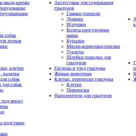
и,мыло,кремы
Аксессуары для содержания
борудование
грызунов
тпугивающие
Гамаки,тоннели
Домики
А
Игрушки
к
и
Колеса,прогулочные
ля собак
шары
для лотков
Купалки
ики
Миски,кормушки,поилки
Туалеты
Шлейки,поводки для
грызунов
Г
нки, клетки
Гигиена и уход грызуны
п
, палатки
Живые животные
К
для собак
Клетки, переноски грызуны
Ж
 для собак
Клетки
цы
Переноски
Наполнители для грызунов
 под миску
неры
ки
а подставке
баки