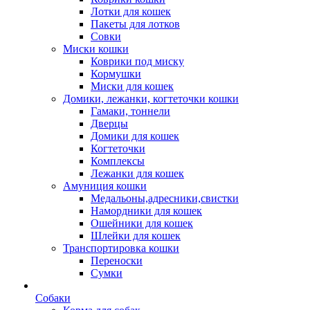
Лотки для кошек
Пакеты для лотков
Совки
Миски кошки
Коврики под миску
Кормушки
Миски для кошек
Домики, лежанки, когтеточки кошки
Гамаки, тоннели
Дверцы
Домики для кошек
Когтеточки
Комплексы
Лежанки для кошек
Амуниция кошки
Медальоны,адресники,свистки
Намордники для кошек
Ошейники для кошек
Шлейки для кошек
Транспортировка кошки
Переноски
Сумки
Собаки