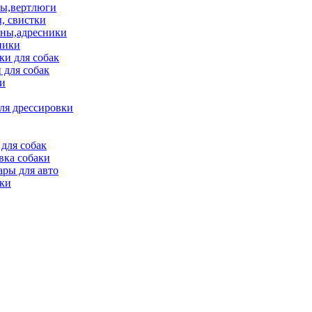
ы,вертлюги
, свистки
ны,адресники
ники
и для собак
 для собак
и
ля дрессировки
для собак
вка собаки
ары для авто
ки