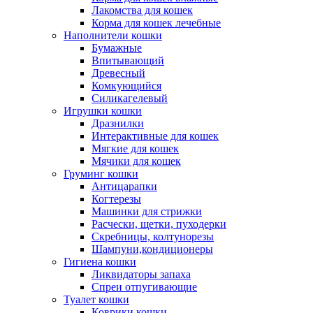
Лакомства для кошек
Корма для кошек лечебные
Наполнители кошки
Бумажные
Впитывающий
Древесный
Комкующийся
Силикагелевый
Игрушки кошки
Дразнилки
Интерактивные для кошек
Мягкие для кошек
Мячики для кошек
Груминг кошки
Антицарапки
Когтерезы
Машинки для стрижки
Расчески, щетки, пуходерки
Скребницы, колтунорезы
Шампуни,кондиционеры
Гигиена кошки
Ликвидаторы запаха
Спреи отпугивающие
Туалет кошки
Коврики кошки