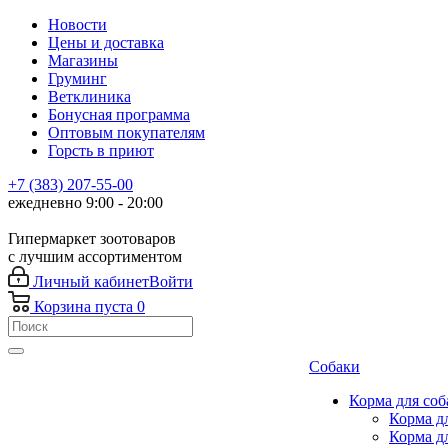
Новости
Цены и доставка
Магазины
Груминг
Ветклиника
Бонусная программа
Оптовым покупателям
Горсть в приют
+7 (383) 207-55-00
ежедневно 9:00 - 20:00
Гипермаркет зоотоваров
с лучшим ассортиментом
Личный кабинет
Войти
Корзина
пуста
0
Собаки
Корма для соб
Корма д
Корма д