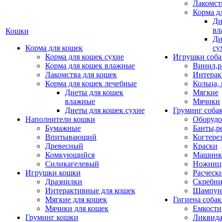
Лакомст
Корма д
Ди
вл
Кошки
Ди
Корма для кошек
су
Корма для кошек сухие
Игрушки соба
Корма для кошек влажные
Винил,р
Лакомства для кошек
Интерак
Корма для кошек лечебные
Кольца,
Диеты для кошек
Мягкие
влажные
Мячики
Диеты для кошек сухие
Груминг соба
Наполнители кошки
Оборудо
Бумажные
Банты,р
Впитывающий
Когтере
Древесный
Краски
Комкующийся
Машинки
Силикагелевый
Ножни
Игрушки кошки
Расческ
Дразнилки
Скребни
Интерактивные для кошек
Шампун
Мягкие для кошек
Гигиена соба
Мячики для кошек
Емкости
Груминг кошки
Ликвида