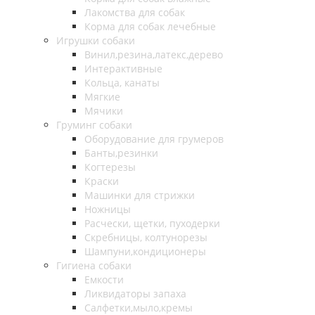
Лакомства для собак
Корма для собак лечебные
Игрушки собаки
Винил,резина,латекс,дерево
Интерактивные
Кольца, канаты
Мягкие
Мячики
Груминг собаки
Оборудование для грумеров
Банты,резинки
Когтерезы
Краски
Машинки для стрижки
Ножницы
Расчески, щетки, пуходерки
Скребницы, колтунорезы
Шампуни,кондиционеры
Гигиена собаки
Емкости
Ликвидаторы запаха
Салфетки,мыло,кремы