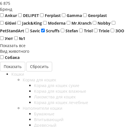
6 875
Бренд
Ankur
DELIPET
Ferplast
Gamma
Georplast
GiGwi
Jack&King
Moderna
Mr.Kranch
Nobby
PetStandArt
Savic
Scruffs
Stefan
Triol
Trixie
ЗОО
Уют
№1
Показать все
Вид животного
Собака
Сбросить
Кошки
Корма для кошек
Корма для кошек сухие
Корма для кошек влажные
Лакомства для кошек
Корма для кошек лечебные
Наполнители кошки
Бумажные
Впитывающий
Древесный