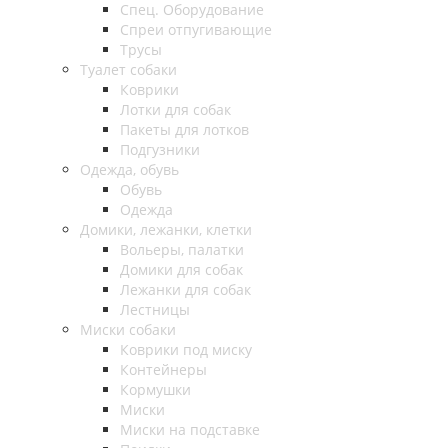
Спец. Оборудование
Спреи отпугивающие
Трусы
Туалет собаки
Коврики
Лотки для собак
Пакеты для лотков
Подгузники
Одежда, обувь
Обувь
Одежда
Домики, лежанки, клетки
Вольеры, палатки
Домики для собак
Лежанки для собак
Лестницы
Миски собаки
Коврики под миску
Контейнеры
Кормушки
Миски
Миски на подставке