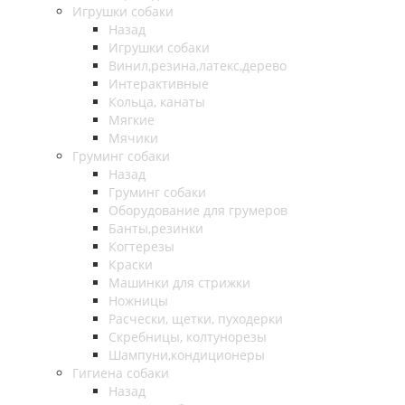
Игрушки собаки
Назад
Игрушки собаки
Винил,резина,латекс,дерево
Интерактивные
Кольца, канаты
Мягкие
Мячики
Груминг собаки
Назад
Груминг собаки
Оборудование для грумеров
Банты,резинки
Когтерезы
Краски
Машинки для стрижки
Ножницы
Расчески, щетки, пуходерки
Скребницы, колтунорезы
Шампуни,кондиционеры
Гигиена собаки
Назад