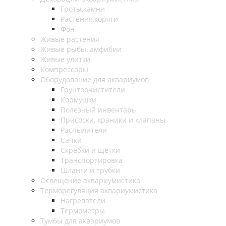
Гроты,камни
Растения,коряги
Фон
Живые растения
Живые рыбы, амфибии
Живые улитки
Компрессоры
Оборудование для аквариумов
Грунтоочистители
Кормушки
Полезный инвентарь
Присоски, краники и клапаны
Распылители
Сачки
Скребки и щетки
Транспортировка
Шланги и трубки
Освещение аквариумистика
Терморегуляция аквариумистика
Нагреватели
Термометры
Тумбы для аквариумов