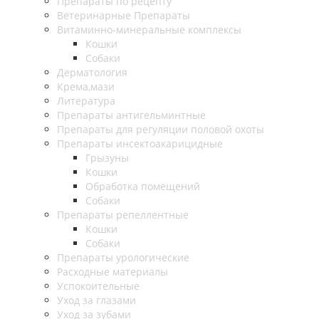
Препараты по рецепту
Ветеринарные Препараты
Витаминно-минеральные комплексы
Кошки
Собаки
Дерматология
Крема,мази
Литература
Препараты антигельминтные
Препараты для регуляции половой охоты
Препараты инсектоакарицидные
Грызуны
Кошки
Обработка помещений
Собаки
Препараты репеллентные
Кошки
Собаки
Препараты урологические
Расходные материалы
Успокоительные
Уход за глазами
Уход за зубами