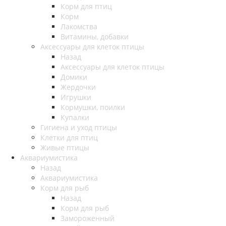
Корм для птиц
Корм
Лакомства
Витамины, добавки
Аксессуары для клеток птицы
Назад
Аксессуары для клеток птицы
Домики
Жердочки
Игрушки
Кормушки, поилки
Купалки
Гигиена и уход птицы
Клетки для птиц
Живые птицы
Аквариумистика
Назад
Аквариумистика
Корм для рыб
Назад
Корм для рыб
Замороженный