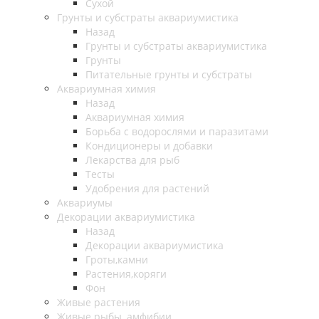
Сухой
Грунты и субстраты аквариумистика
Назад
Грунты и субстраты аквариумистика
Грунты
Питательные грунты и субстраты
Аквариумная химия
Назад
Аквариумная химия
Борьба с водорослями и паразитами
Кондиционеры и добавки
Лекарства для рыб
Тесты
Удобрения для растений
Аквариумы
Декорации аквариумистика
Назад
Декорации аквариумистика
Гроты,камни
Растения,коряги
Фон
Живые растения
Живые рыбы, амфибии