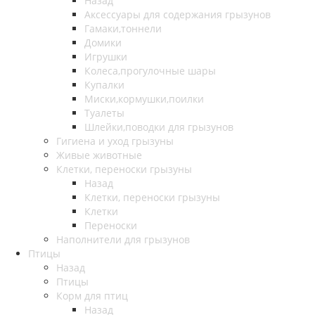
Назад
Аксессуары для содержания грызунов
Гамаки,тоннели
Домики
Игрушки
Колеса,прогулочные шары
Купалки
Миски,кормушки,поилки
Туалеты
Шлейки,поводки для грызунов
Гигиена и уход грызуны
Живые животные
Клетки, переноски грызуны
Назад
Клетки, переноски грызуны
Клетки
Переноски
Наполнители для грызунов
Птицы
Назад
Птицы
Корм для птиц
Назад