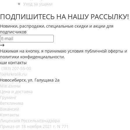
Уход за ушами
ПОДПИШИТЕСЬ НА НАШУ РАССЫЛКУ!
Новинки, распродажи, специальные скидки и акции для
подписчиков
Нажимая на кнопку, я принимаю условия публичной оферты и
политики конфиденциальности.
аши контакты
 (383) 207-55-00
fo@krkrolik.ru
 Новосибирск, ул. Галущака 2а
Магазины
Цена и доставка
Груминг
Ветклиника
Вакансии
Контакты
Лицензия Россельхознадзора
Приказ от 18 ноября 2021 г. N 771