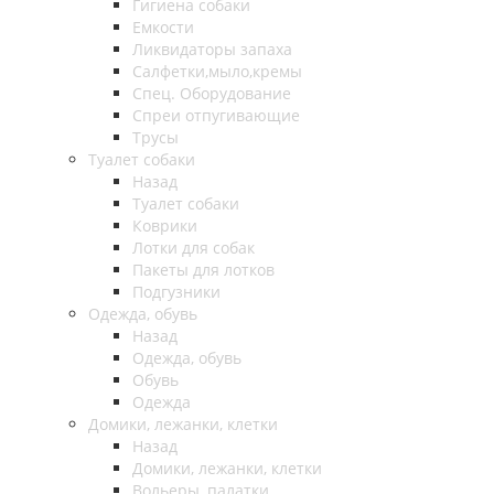
Гигиена собаки
Емкости
Ликвидаторы запаха
Салфетки,мыло,кремы
Спец. Оборудование
Спреи отпугивающие
Трусы
Туалет собаки
Назад
Туалет собаки
Коврики
Лотки для собак
Пакеты для лотков
Подгузники
Одежда, обувь
Назад
Одежда, обувь
Обувь
Одежда
Домики, лежанки, клетки
Назад
Домики, лежанки, клетки
Вольеры, палатки