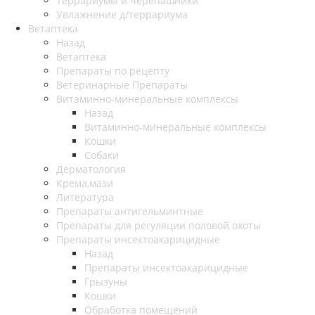
Террариумы и черепашники
Увлажнение д/террариума
Ветаптека
Назад
Ветаптека
Препараты по рецепту
Ветеринарные Препараты
Витаминно-минеральные комплексы
Назад
Витаминно-минеральные комплексы
Кошки
Собаки
Дерматология
Крема,мази
Литература
Препараты антигельминтные
Препараты для регуляции половой охоты
Препараты инсектоакарицидные
Назад
Препараты инсектоакарицидные
Грызуны
Кошки
Обработка помещений