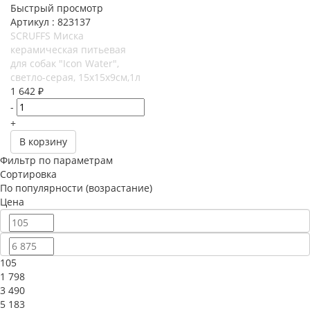
Быстрый просмотр
Артикул : 823137
SCRUFFS Миска
керамическая питьевая
для собак "Icon Water",
светло-серая, 15х15х9см,1л
1 642
₽
-
+
В корзину
Фильтр по параметрам
Сортировка
По популярности (возрастание)
Цена
105
1 798
3 490
5 183