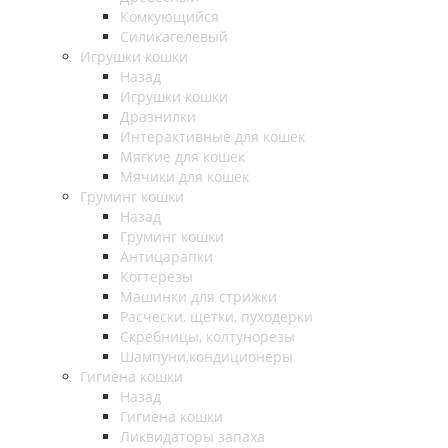
Комкующийся
Силикагелевый
Игрушки кошки
Назад
Игрушки кошки
Дразнилки
Интерактивные для кошек
Мягкие для кошек
Мячики для кошек
Груминг кошки
Назад
Груминг кошки
Антицарапки
Когтерезы
Машинки для стрижки
Расчески, щетки, пуходерки
Скребницы, колтунорезы
Шампуни,кондиционеры
Гигиена кошки
Назад
Гигиена кошки
Ликвидаторы запаха