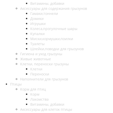
Витамины, добавки
Аксессуары для содержания грызунов
Гамаки,тоннели
Домики
Игрушки
Колеса,прогулочные шары
Купалки
Миски,кормушки,поилки
Туалеты
Шлейки,поводки для грызунов
Гигиена и уход грызуны
Живые животные
Клетки, переноски грызуны
Клетки
Переноски
Наполнители для грызунов
Птицы
Корм для птиц
Корм
Лакомства
Витамины, добавки
Аксессуары для клеток птицы