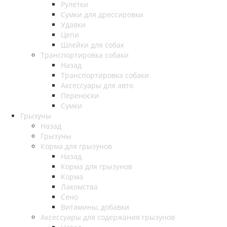
Рулетки
Сумки для дрессировки
Удавки
Цепи
Шлейки для собак
Транспортировка собаки
Назад
Транспортировка собаки
Аксессуары для авто
Переноски
Сумки
Грызуны
Назад
Грызуны
Корма для грызунов
Назад
Корма для грызунов
Корма
Лакомства
Сено
Витамины, добавки
Аксессуары для содержания грызунов