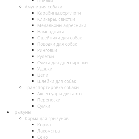
Поилки
Амуниция собаки
Карабины,вертлюги
Кликеры, свистки
Медальоны,адресники
Намордники
Ошейники для собак
Поводки для собак
Ринговки
Рулетки
Сумки для дрессировки
Удавки
Цепи
Шлейки для собак
Транспортировка собаки
Аксессуары для авто
Переноски
Сумки
Грызуны
Корма для грызунов
Корма
Лакомства
Сено