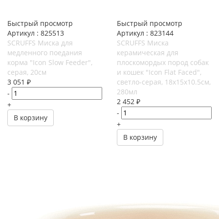
Быстрый просмотр
Быстрый просмотр
Артикул : 825513
Артикул : 823144
SCRUFFS Миска для
SCRUFFS Миска
медленного поедания
керамическая для
корма "Icon Slow Feeder",
плоскомордых пород собак
серая, 20см
и кошек "Icon Flat Faced",
3 051
₽
светло-серая, 18х15х10.5см,
280мл
-
2 452
₽
+
-
В корзину
+
В корзину