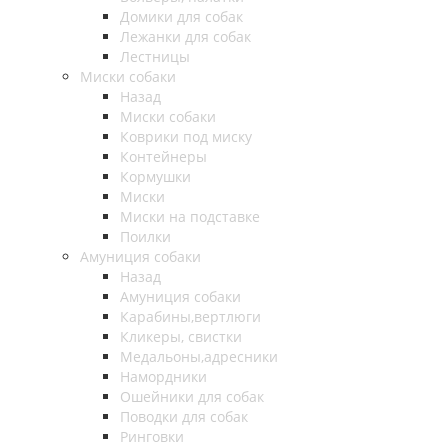
Домики для собак
Лежанки для собак
Лестницы
Миски собаки
Назад
Миски собаки
Коврики под миску
Контейнеры
Кормушки
Миски
Миски на подставке
Поилки
Амуниция собаки
Назад
Амуниция собаки
Карабины,вертлюги
Кликеры, свистки
Медальоны,адресники
Намордники
Ошейники для собак
Поводки для собак
Ринговки