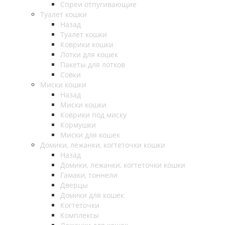
Спреи отпугивающие
Туалет кошки
Назад
Туалет кошки
Коврики кошки
Лотки для кошек
Пакеты для лотков
Совки
Миски кошки
Назад
Миски кошки
Коврики под миску
Кормушки
Миски для кошек
Домики, лежанки, когтеточки кошки
Назад
Домики, лежанки, когтеточки кошки
Гамаки, тоннели
Дверцы
Домики для кошек
Когтеточки
Комплексы