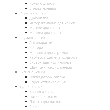
Комкующийся
Силикагелевый
Игрушки кошки
Дразнилки
Интерактивные для кошек
Мягкие для кошек
Мячики для кошек
Груминг кошки
Антицарапки
Когтерезы
Машинки для стрижки
Расчески, щетки, пуходерки
Скребницы, колтунорезы
Шампуни,кондиционеры
Гигиена кошки
Ликвидаторы запаха
Спреи отпугивающие
Туалет кошки
Коврики кошки
Лотки для кошек
Пакеты для лотков
Совки