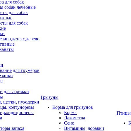
ва для собак
ля собак лечебные
еты для собак
ажные
еты для собак
хие
ки
езина,латекс,дерево
тивные
 канаты
ки
вание для грумеров
езинки
зы
 для стрижки
цы
Грызуны
и, щетки, пуходерки
цы, колтунорезы
Корма для грызунов
и,кондиционеры
Корма
Птицы
ки
Лакомства
Сено
К
торы запаха
Витамины, добавки