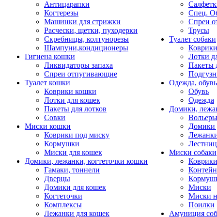
Антицарапки
Салфетк
Когтерезы
Спец. О
Машинки для стрижки
Спреи о
Расчески, щетки, пуходерки
Трусы
Скребницы, колтунорезы
Туалет собаки
Шампуни,кондиционеры
Коврик
Гигиена кошки
Лотки д
Ликвидаторы запаха
Пакеты 
Спреи отпугивающие
Подгузн
Туалет кошки
Одежда, обувь
Коврики кошки
Обувь
Лотки для кошек
Одежда
Пакеты для лотков
Домики, лежа
Совки
Вольеры
Миски кошки
Домики 
Коврики под миску
Лежанки
Кормушки
Лестни
Миски для кошек
Миски собаки
Домики, лежанки, когтеточки кошки
Коврики
Гамаки, тоннели
Контей
Дверцы
Кормуш
Домики для кошек
Миски
Когтеточки
Миски н
Комплексы
Поилки
Лежанки для кошек
Амуниция со