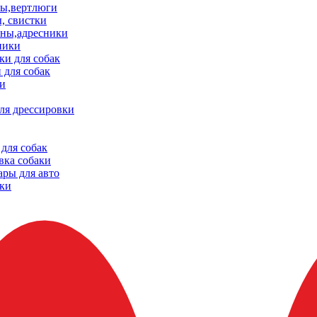
ы,вертлюги
, свистки
ны,адресники
ники
и для собак
 для собак
и
ля дрессировки
для собак
вка собаки
ары для авто
ки