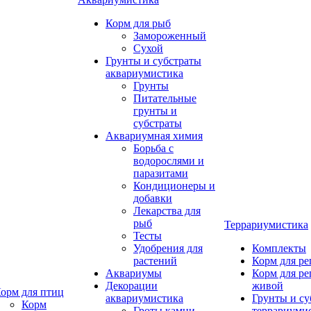
Корм для рыб
Замороженный
Сухой
Грунты и субстраты
аквариумистика
Грунты
Питательные
грунты и
субстраты
Аквариумная химия
Борьба с
водорослями и
паразитами
Кондиционеры и
добавки
Лекарства для
рыб
Террариумистика
Тесты
Удобрения для
Комплекты
растений
Корм для р
Аквариумы
Корм для р
Декорации
живой
орм для птиц
аквариумистика
Грунты и су
Корм
Гроты,камни
террариуми