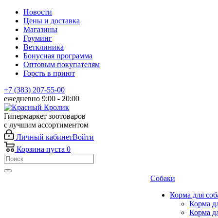
Новости
Цены и доставка
Магазины
Груминг
Ветклиника
Бонусная программа
Оптовым покупателям
Горсть в приют
+7 (383) 207-55-00
ежедневно 9:00 - 20:00
Гипермаркет зоотоваров
с лучшим ассортиментом
Личный кабинет
Войти
Корзина
пуста
0
Собаки
Корма для соб
Корма д
Корма д