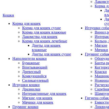
Лакомст
Корма д
Ди
вл
Кошки
Ди
Корма для кошек
су
Корма для кошек сухие
Игрушки соба
Корма для кошек влажные
Винил,р
Лакомства для кошек
Интерак
Корма для кошек лечебные
Кольца,
Диеты для кошек
Мягкие
влажные
Мячики
Диеты для кошек сухие
Груминг соба
Наполнители кошки
Оборудо
Бумажные
Банты,р
Впитывающий
Когтере
Древесный
Краски
Комкующийся
Машинки
Силикагелевый
Ножни
Игрушки кошки
Расческ
Дразнилки
Скребни
Интерактивные для кошек
Шампун
Мягкие для кошек
Гигиена соба
Мячики для кошек
Емкости
Груминг кошки
Ликвида