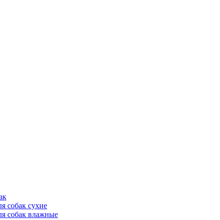
ак
ля собак сухие
ля собак влажные