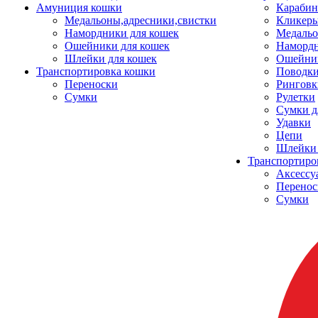
Амуниция кошки
Карабин
Медальоны,адресники,свистки
Кликеры
Намордники для кошек
Медальо
Ошейники для кошек
Наморд
Шлейки для кошек
Ошейник
Транспортировка кошки
Поводки
Переноски
Ринговк
Сумки
Рулетки
Сумки д
Удавки
Цепи
Шлейки 
Транспортиро
Аксессу
Перенос
Сумки