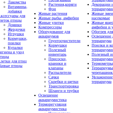
Лакомства
Растения,коряги
Декорации 
Витамины,
Фон
террариуми
добавки
Живые растения
Живые змеи
ксессуары для
Живые рыбы, амфибии
насекомые
леток птицы
Живые улитки
Живые яще
Домики
Компрессоры
амфибии и 
Жердочки
Оборудование для
Обогрев для
Игрушки
аквариумов
Освещение 
Кормушки,
Грунтоочистители
террариума
поилки
Кормушки
Поилки и к
Купалки
Полезный
террариуми
игиена и уход
инвентарь
Полезный и
тицы
Присоски,
террариуми
летки для птиц
краники и
Термометры
ивые птицы
клапаны
Террариумы
Распылители
черепашник
Сачки
Увлажнение 
Скребки и щетки
террариума
Транспортировка
Шланги и трубки
Освещение
аквариумистика
Терморегуляция
аквариумистика