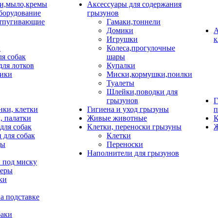
и,мыло,кремы
Аксессуары для содержания
борудование
грызунов
тпугивающие
Гамаки,тоннели
Домики
А
Игрушки
к
и
Колеса,прогулочные
ля собак
шары
для лотков
Купалки
ики
Миски,кормушки,поилки
Туалеты
Шлейки,поводки для
грызунов
Г
нки, клетки
Гигиена и уход грызуны
п
, палатки
Живые животные
К
для собак
Клетки, переноски грызуны
Ж
 для собак
Клетки
цы
Переноски
Наполнители для грызунов
 под миску
неры
ки
а подставке
баки